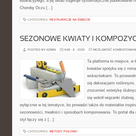
edukacyjnego, a jej układ sugeruje systematyczne publikowanie 
Choroby Oczu […]
CATEGORIES:
RESTAURACJE NA ŚWIECIE
SEZONOWE KWIATY I KOMPOZYC
POSTED BY ADMIN
KWI - 8 - 2026
MOŻLIWOŚĆ KOMENTOWAN
Ta platforma to miejsce, w
kwiatów spotyka się z rom
wskazówkami. To przewodnik
się dekoracjami roślinnymi,
zrozumieć estetykę ślubnyc
się wokół wiązanki ślubnej,
wyłącznie w tej tematyce, bo prowadzi także do materiałów inspir
sezonowości, trwałości i sposobach komponowania. To portal dla m
styl łączy się z […]
CATEGORIES:
METODY POŁOWU