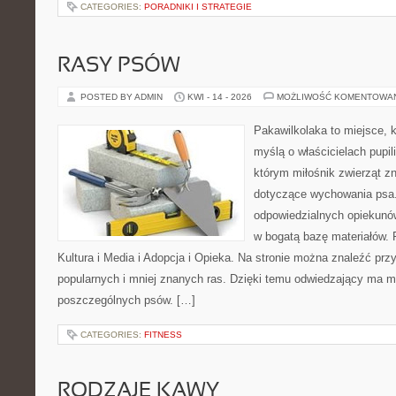
CATEGORIES:
PORADNIKI I STRATEGIE
RASY PSÓW
POSTED BY ADMIN
KWI - 14 - 2026
MOŻLIWOŚĆ KOMENTOWA
Pakawilkolaka to miejsce, k
myślą o właścicielach pupi
którym miłośnik zwierząt zn
dotyczące wychowania psa.
odpowiedzialnych opiekunów
w bogatą bazę materiałów. F
Kultura i Media i Adopcja i Opieka. Na stronie można znaleźć prz
popularnych i mniej znanych ras. Dzięki temu odwiedzający ma 
poszczególnych psów. […]
CATEGORIES:
FITNESS
RODZAJE KAWY