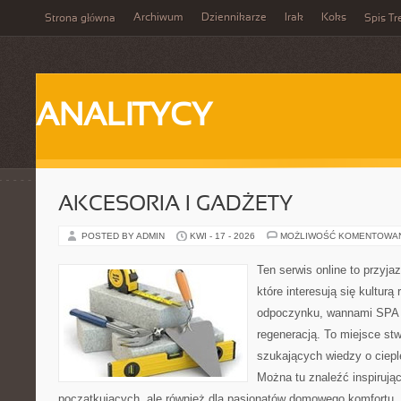
Archiwum
Dziennikarze
Irak
Koks
Strona główna
Spis Tr
ANALITYCY
AKCESORIA I GADŻETY
POSTED BY ADMIN
KWI - 17 - 2026
MOŻLIWOŚĆ KOMENTOWA
Ten serwis online to przyja
które interesują się kulturą
odpoczynku, wannami SPA 
regeneracją. To miejsce st
szukających wiedzy o cieple
Można tu znaleźć inspirując
początkujących, ale również dla pasjonatów domowego komfortu. 