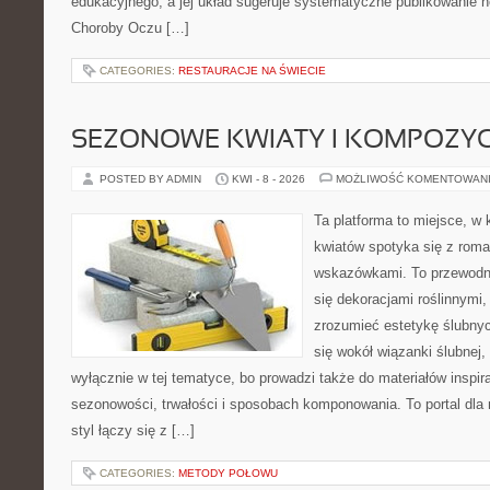
edukacyjnego, a jej układ sugeruje systematyczne publikowanie 
Choroby Oczu […]
CATEGORIES:
RESTAURACJE NA ŚWIECIE
SEZONOWE KWIATY I KOMPOZYC
POSTED BY ADMIN
KWI - 8 - 2026
MOŻLIWOŚĆ KOMENTOWAN
Ta platforma to miejsce, w
kwiatów spotyka się z rom
wskazówkami. To przewodnik
się dekoracjami roślinnymi,
zrozumieć estetykę ślubnyc
się wokół wiązanki ślubnej,
wyłącznie w tej tematyce, bo prowadzi także do materiałów inspir
sezonowości, trwałości i sposobach komponowania. To portal dla m
styl łączy się z […]
CATEGORIES:
METODY POŁOWU