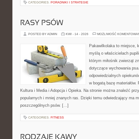
CATEGORIES:
PORADNIKI I STRATEGIE
RASY PSÓW
POSTED BY ADMIN
KWI - 14 - 2026
MOŻLIWOŚĆ KOMENTOWA
Pakawilkolaka to miejsce, k
myślą o właścicielach pupi
którym miłośnik zwierząt zn
dotyczące wychowania psa.
odpowiedzialnych opiekunów
w bogatą bazę materiałów. F
Kultura i Media i Adopcja i Opieka. Na stronie można znaleźć prz
popularnych i mniej znanych ras. Dzięki temu odwiedzający ma 
poszczególnych psów. […]
CATEGORIES:
FITNESS
RODZAJE KAWY