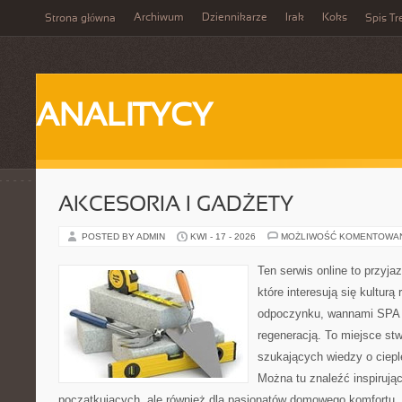
Archiwum
Dziennikarze
Irak
Koks
Strona główna
Spis Tr
ANALITYCY
AKCESORIA I GADŻETY
POSTED BY ADMIN
KWI - 17 - 2026
MOŻLIWOŚĆ KOMENTOWA
Ten serwis online to przyja
które interesują się kulturą
odpoczynku, wannami SPA 
regeneracją. To miejsce st
szukających wiedzy o cieple
Można tu znaleźć inspirując
początkujących, ale również dla pasjonatów domowego komfortu. 