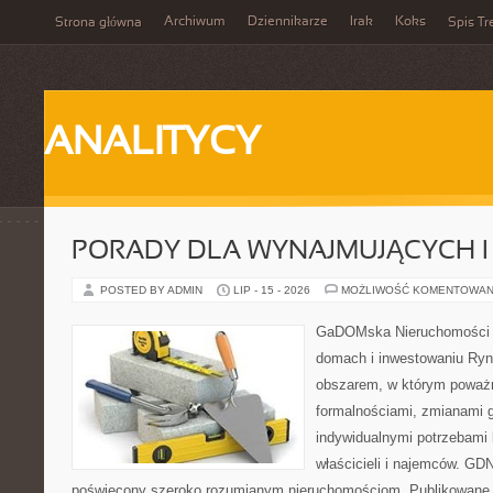
Archiwum
Dziennikarze
Irak
Koks
Strona główna
Spis Tr
ANALITYCY
PORADY DLA WYNAJMUJĄCYCH 
POSTED BY ADMIN
LIP - 15 - 2026
MOŻLIWOŚĆ KOMENTOWAN
GaDOMska Nieruchomości –
domach i inwestowaniu Ryn
obszarem, w którym poważn
formalnościami, zmianami 
indywidualnymi potrzebami 
właścicieli i najemców. GD
poświęcony szeroko rozumianym nieruchomościom. Publikowane 