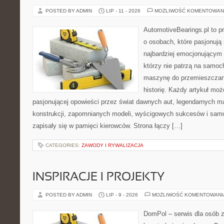
POSTED BY ADMIN
LIP - 11 - 2026
MOŻLIWOŚĆ KOMENTOWAN
AutomotiveBearings.pl to p
o osobach, które pasjonują 
najbardziej emocjonującym 
którzy nie patrzą na samoc
maszynę do przemieszczani
historię. Każdy artykuł mo
pasjonującej opowieści przez świat dawnych aut, legendarnych 
konstrukcji, zapomnianych modeli, wyścigowych sukcesów i samo
zapisały się w pamięci kierowców. Strona łączy […]
CATEGORIES:
ZAWODY I RYWALIZACJA
INSPIRACJE I PROJEKTY
POSTED BY ADMIN
LIP - 9 - 2026
MOŻLIWOŚĆ KOMENTOWAN
DomPol – serwis dla osób 