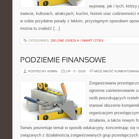
wyprawę, jak i tych, którzy 
świecie, kulturach, atrakcjach, kuchni, historii oraz codzienności
w sobie przydatne porady z lekkim, przystępnym sposobem opowi
można tu znaleźć […]
CATEGORIES:
ZIELONE OSIEDLA I SMART CITIES
PODZIEMIE FINANSOWE
POSTED BY ADMIN
LIP - 5 - 2026
MOŻLIWOŚĆ KOMENTOWAN
Zorganizowana przestępczoś
ogromne zainteresowanie za
osób poszukujących rzeteln
stanowi obszerne kompendi
organizacjom przestępczym
działania, a także nowym f
Serwis prezentuje temat w sposób edukacyjny, koncentrując się na
związanych z działalnością zorganizowanych grup przestępczych 