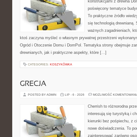
konstrukcjami z drewna Dom
poświęcony tematyce budyn
To praktyczne źródło wiedzy
się technologią drewnianą. 
ważnych zagadnieniach, któ
ktoś zaczyna myśleć o własnym prywatnej przestrzeni wykonan
Ogród i Otoczenie Domu i DomPol. Tematyka strony obejmuje z
drewnianych, jak i praktyczne aspekty, które […]
CATEGORIES:
KOSZYKÓWKA
GRECJA
POSTED BY ADMIN
LIP - 6 - 2026
MOŻLIWOŚĆ KOMENTOWAN
Cherrish to różnorodna prze
interesują się turystyką i
kierunki bez pośpiechu, z c
nowe doświadczenia. To por
zainteresować zarówno oso