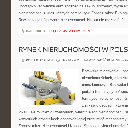
uporządkować wiedzę oraz spojrzeć na zakup, sprzedaż, wynajem
nieruchomości z wielu różnych perspektyw. Zobacz także Ekologi
Rewitalizacja i flipowanie nieruchomości. Na stronie można […]
CATEGORIES:
PIELĘGNACJA I ZDROWIE KONI
RYNEK NIERUCHOMOŚCI W POL
POSTED BY ADMIN
LIP - 14 - 2026
MOŻLIWOŚĆ KOMENTOWAN
Borawska Mieszkania – ob
nieruchomościach, mieszka
mieszkaniowym Borawska Mi
portal informacyjny poświę
tematyce nieruchomości. S
z myślą o osobach, które i
lokalu, ale również o inwestorach, właścicielach nieruchomości, 
wszystkich czytelnikach chcących lepiej zrozumieć mechanizmy 
Zobacz także Nieruchomości i Kupno i Sprzedaż Nieruchomości.