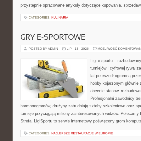
przystępnie opracowane artykuły dotyczące kupowania, sprzeda
CATEGORIES:
KULINARIA
GRY E-SPORTOWE
POSTED BY ADMIN
LIP - 13 - 2026
MOŻLIWOŚĆ KOMENTOWAN
Ligi e-sportu – rozbudowany
turniejów i cyfrowej rywaliz
lat przeszedł ogromną prze
hobby kojarzonym głównie
obecnie stanowi rozbudowan
Profesjonalni zawodnicy tr
harmonogramów, drużyny zatrudniają sztaby szkoleniowe oraz spe
turnieje przyciągają miliony zainteresowanych widzów. Polecamy P
Strefa. LigiSportu to serwis internetowy poświęcony grom kompu
CATEGORIES:
NAJLEPSZE RESTAURACJE W EUROPIE