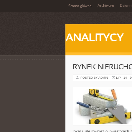
Archiwum
Dzienn
Strona główna
ANALITYCY
RYNEK NIERUCH
POSTED BY ADMIN
LIP - 14 - 
lokalu, ale również o inwestorach