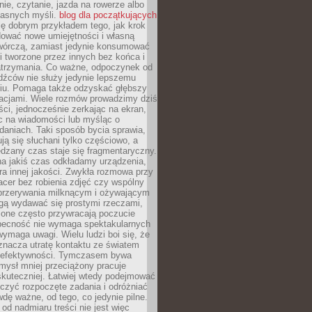
ie, czytanie, jazda na rowerze albo
łasnych myśli.
blog dla początkujących
ę dobrym przykładem tego, jak krok
dować nowe umiejętności i własną
twórczą, zamiast jedynie konsumować
i tworzone przez innych bez końca i
zatrzymania. Co ważne, odpoczynek od
dźców nie służy jedynie lepszemu
u. Pomaga także odzyskać głębszy
lacjami. Wiele rozmów prowadzimy dziś
ci, jednocześnie zerkając na ekran,
c na wiadomości lub myśląc o
daniach. Taki sposób bycia sprawia,
ują się słuchani tylko częściowo, a
dzany czas staje się fragmentaryczny.
na jakiś czas odkładamy urządzenia,
era innej jakości. Zwykła rozmowa przy
acer bez robienia zdjęć czy wspólny
 przerywania milknącym i ożywającym
ą wydawać się prostymi rzeczami,
 one często przywracają poczucie
Obecność nie wymaga spektakularnych
wymaga uwagi. Wielu ludzi boi się, że
znacza utratę kontaktu ze światem
 efektywności. Tymczasem bywa
mysł mniej przeciążony pracuje
 skuteczniej. Łatwiej wtedy podejmować
czyć rozpoczęte zadania i odróżniać
wdę ważne, od tego, co jedynie pilne.
d nadmiaru treści nie jest więc