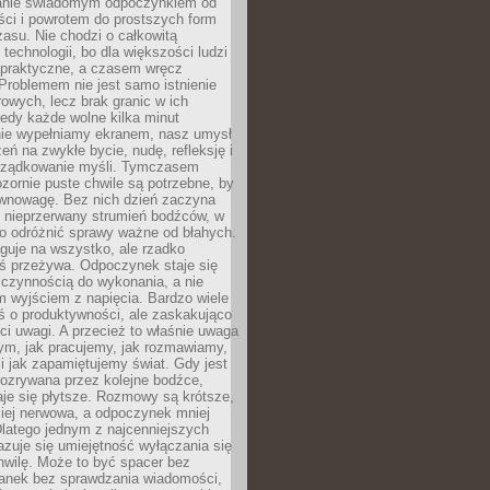
anie świadomym odpoczynkiem od
ści i powrotem do prostszych form
asu. Nie chodzi o całkowitą
 technologii, bo dla większości ludzi
iepraktyczne, a czasem wręcz
Problemem nie jest samo istnienie
rowych, lecz brak granic w ich
edy każde wolne kilka minut
ie wypełniamy ekranem, nasz umysł
zeń na zwykłe bycie, nudę, refleksję i
rządkowanie myśli. Tymczasem
ozornie puste chwile są potrzebne, by
wnowagę. Bez nich dzień zaczyna
 nieprzerwany strumień bodźców, w
no odróżnić sprawy ważne od błahych.
guje na wszystko, ale rzadko
ś przeżywa. Odpoczynek staje się
 czynnością do wykonania, a nie
 wyjściem z napięcia. Bardzo wiele
ś o produktywności, ale zaskakująco
ci uwagi. A przecież to właśnie uwaga
ym, jak pracujemy, jak rozmawiamy,
i jak zapamiętujemy świat. Gdy jest
rozrywana przez kolejne bodźce,
je się płytsze. Rozmowy są krótsze,
ziej nerwowa, a odpoczynek mniej
latego jednym z najcenniejszych
zuje się umiejętność wyłączania się
hwilę. Może to być spacer bez
ranek bez sprawdzania wiadomości,