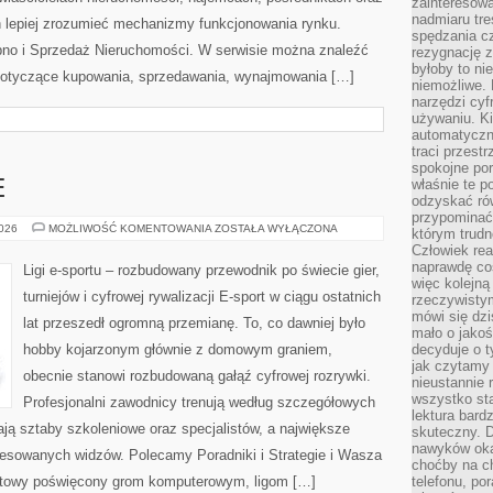
zainteresow
nadmiaru tre
 lepiej zrozumieć mechanizmy funkcjonowania rynku.
spędzania cz
pno i Sprzedaż Nieruchomości. W serwisie można znaleźć
rezygnację z
byłoby to n
 dotyczące kupowania, sprzedawania, wynajmowania […]
niemożliwe. 
narzędzi cyf
używaniu. Ki
automatyczn
traci przestr
spokojne po
właśnie te p
E
odzyskać ró
przypominać
GRY
2026
MOŻLIWOŚĆ KOMENTOWANIA
ZOSTAŁA WYŁĄCZONA
którym trud
E-
Człowiek rea
SPORTOWE
naprawdę co
Ligi e-sportu – rozbudowany przewodnik po świecie gier,
więc kolejną
turniejów i cyfrowej rywalizacji E-sport w ciągu ostatnich
rzeczywistym
mówi się dzi
lat przeszedł ogromną przemianę. To, co dawniej było
mało o jakoś
hobby kojarzonym głównie z domowym graniem,
decyduje o t
jak czytamy 
obecnie stanowi rozbudowaną gałąź cyfrowej rozrywki.
nieustannie 
wszystko sta
Profesjonalni zawodnicy trenują według szczegółowych
lektura bard
ją sztaby szkoleniowe oraz specjalistów, a największe
skuteczny. D
nawyków oka
teresowanych widzów. Polecamy Poradniki i Strategie i Wasza
choćby na c
ernetowy poświęcony grom komputerowym, ligom […]
telefonu, po