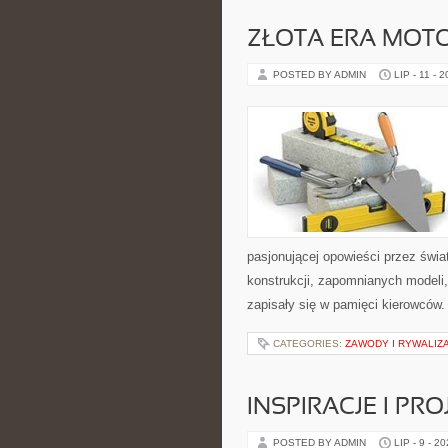
ZŁOTA ERA MOTO
POSTED BY ADMIN
LIP - 11 - 
pasjonującej opowieści przez świ
konstrukcji, zapomnianych modeli
zapisały się w pamięci kierowców.
CATEGORIES:
ZAWODY I RYWALIZ
INSPIRACJE I PR
POSTED BY ADMIN
LIP - 9 - 2