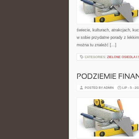
świecie, kulturach, atrakcjach, kuc
w sobie przydatne porady z lekki
można tu znaleźć […]
CATEGORIES:
ZIELONE OSIEDLA I 
PODZIEMIE FIN
POSTED BY ADMIN
LIP - 5 - 2