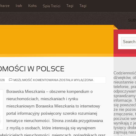
ikarze
Irak
Koks
Tagi
Tagi
Spis Treści
SUB
OMOŚCI W POLSCE
Codzienność
dźwięków, ob
RYNEK
2026
MOŻLIWOŚĆ KOMENTOWANIA
ZOSTAŁA WYŁĄCZONA
nieustannie 
NIERUCHOMOŚCI
telefonie, p
W
POLSCE
odpoczywamy
Borawska Mieszkania – obszerne kompendium o
sprawdzamy 
nieruchomościach, mieszkaniach i rynku
informacje. T
się powszec
mieszkaniowym Borawska Mieszkania to internetowy
że nie pozos
portal informacyjny poświęcony szeroko rozumianej
zmęczenie, t
poczucie we
tematyce nieruchomości. Strona została przygotowana
wynikają z j
tysięcy drob
z myślą o osobach, które interesują się wynajmem
zajmują nasz
, właścicielach nieruchomości, najemcach, pośrednikach oraz