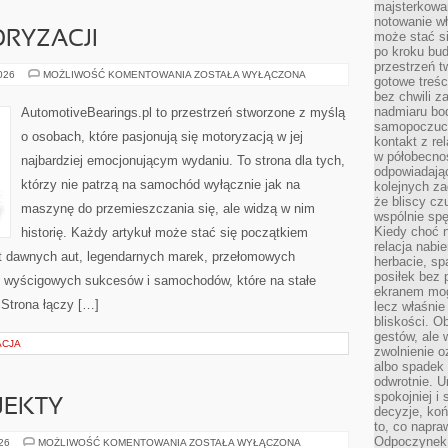
majsterkowan
notowanie w
RYZACJI
może stać si
po kroku bu
przestrzeń 
ZŁOTA
2026
MOŻLIWOŚĆ KOMENTOWANIA
ZOSTAŁA WYŁĄCZONA
gotowe treśc
ERA
bez chwili 
MOTORYZACJI
nadmiaru bo
AutomotiveBearings.pl to przestrzeń stworzone z myślą
samopoczuci
o osobach, które pasjonują się motoryzacją w jej
kontakt z re
w półobecnoś
najbardziej emocjonującym wydaniu. To strona dla tych,
odpowiadają
którzy nie patrzą na samochód wyłącznie jak na
kolejnych za
że bliscy cz
maszynę do przemieszczania się, ale widzą w nim
wspólnie spę
Kiedy choć 
historię. Każdy artykuł może stać się początkiem
relacja nabi
at dawnych aut, legendarnych marek, przełomowych
herbacie, sp
posiłek bez
, wyścigowych sukcesów i samochodów, które na stałe
ekranem mog
 Strona łączy […]
lecz właśnie
bliskości. 
gestów, ale 
ACJA
zwolnienie o
albo spadek
odwrotnie. U
spokojniej i
OJEKTY
decyzje, koń
to, co napra
Odpoczynek o
INSPIRACJE
026
MOŻLIWOŚĆ KOMENTOWANIA
ZOSTAŁA WYŁĄCZONA