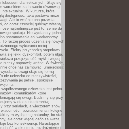
 luksusem dla nielicznych. Staje się
m warunkiem zachowania równowagi
 intelektualnej. W kulturze, która
ągłą dostępność, taka postawa może
agi. Ale to właśnie ona pozwala
ś, co coraz częściej gubimy: własną
oże najtrudniejsze jest to, że nie da
towego spokoju. Nie wystarczy jedna
edno postanowienie ani weekendowy
. To raczej proces uczenia się nowych
odziennego wybierania mniej
życia. Efekty przychodzą stopniowo.
awia się lekki dyskomfort, potem ulga,
iększa przejrzystość myśli i więcej
na rzeczy naprawdę ważne. W świecie,
annie chce nas zajmować, umiejętność
wycofania uwagi staje się formą
 To nie ucieczka od rzeczywistości,
zeżywania jej pełniej, spokojniej i
swojemu.
 współczesnego człowieka jest pełna
razów i komunikatów, które
domagają się uwagi. Budzimy się przy
racujemy w otoczeniu ekranów,
 przy serialach, a wieczorem znów
wiadomości, powiadomienia i kolejne
aki rytm wydaje się naturalny, bo stał
hny, ale coraz więcej osób zauważa,
taje bez konsekwencji. Narastające
rudność w skupieniu, rozdrażnienie i