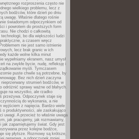
wnętrznego rozproszenia często nie
ednego wielkiego problemu, lecz z
nych bodźców, które dzień po dniu
ą uwagę. Właśnie dlatego rośnie
anie świadomym odpoczynkiem od
ści i powrotem do prostszych form
asu. Nie chodzi o całkowitą
 technologii, bo dla większości ludzi
iepraktyczne, a czasem wręcz
Problemem nie jest samo istnienie
rowych, lecz brak granic w ich
edy każde wolne kilka minut
ie wypełniamy ekranem, nasz umysł
zeń na zwykłe bycie, nudę, refleksję i
rządkowanie myśli. Tymczasem
ozornie puste chwile są potrzebne, by
wnowagę. Bez nich dzień zaczyna
 nieprzerwany strumień bodźców, w
no odróżnić sprawy ważne od błahych.
guje na wszystko, ale rzadko
ś przeżywa. Odpoczynek staje się
 czynnością do wykonania, a nie
 wyjściem z napięcia. Bardzo wiele
ś o produktywności, ale zaskakująco
ci uwagi. A przecież to właśnie uwaga
ym, jak pracujemy, jak rozmawiamy,
i jak zapamiętujemy świat. Gdy jest
rozrywana przez kolejne bodźce,
je się płytsze. Rozmowy są krótsze,
ziej nerwowa, a odpoczynek mniej