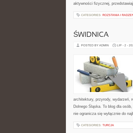
aktywności fizycznej, przedstawia
CATEGORIES:
ROZSTANIA I RADZE
ŚWIDNICA
POSTED BY ADMIN
LIP - 2 - 2
architektury, przyrody, wydarzeń,
Dolnego Śląska. To blog dla osób
nie ogranicza się wyłącznie do na
CATEGORIES:
TURCJA