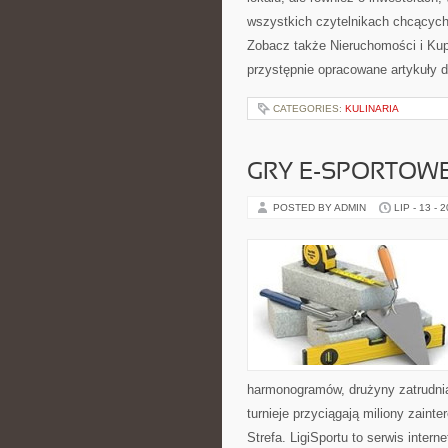
wszystkich czytelnikach chcących
Zobacz także Nieruchomości i Ku
przystępnie opracowane artykuły
CATEGORIES:
KULINARIA
GRY E-SPORTOW
POSTED BY ADMIN
LIP - 13 - 
harmonogramów, drużyny zatrudnia
turnieje przyciągają miliony zain
Strefa. LigiSportu to serwis int