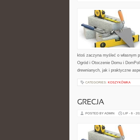
ktoś zaczyna myśleć o własnym p
Ogród i Otoczenie Domu i DomPol
drewnianych, jak i praktyczne aspe
CATEGORIES:
KOSZYKÓWKA
GRECJA
POSTED BY ADMIN
LIP - 6 - 2