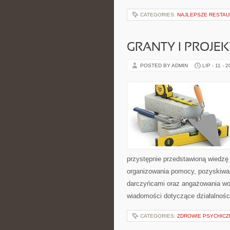
CATEGORIES:
NAJLEPSZE RESTAU
GRANTY I PROJE
POSTED BY ADMIN
LIP - 11 - 
przystępnie przedstawioną wiedzę 
organizowania pomocy, pozyskiwan
darczyńcami oraz angażowania wol
wiadomości dotyczące działalnośc
CATEGORIES:
ZDROWIE PSYCHICZ