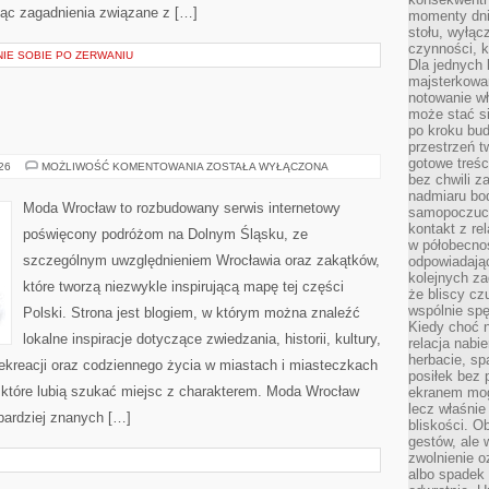
jąc zagadnienia związane z […]
momenty dnia
stołu, wyłąc
czynności, 
NIE SOBIE PO ZERWANIU
Dla jednych 
majsterkowan
notowanie w
może stać si
po kroku bu
przestrzeń 
gotowe treśc
ŚWIDNICA
026
MOŻLIWOŚĆ KOMENTOWANIA
ZOSTAŁA WYŁĄCZONA
bez chwili 
nadmiaru bo
Moda Wrocław to rozbudowany serwis internetowy
samopoczuci
kontakt z re
poświęcony podróżom na Dolnym Śląsku, ze
w półobecnoś
szczególnym uwzględnieniem Wrocławia oraz zakątków,
odpowiadają
kolejnych za
które tworzą niezwykle inspirującą mapę tej części
że bliscy cz
wspólnie spę
Polski. Strona jest blogiem, w którym można znaleźć
Kiedy choć 
lokalne inspiracje dotyczące zwiedzania, historii, kultury,
relacja nabi
herbacie, sp
 rekreacji oraz codziennego życia w miastach i miasteczkach
posiłek bez
, które lubią szukać miejsc z charakterem. Moda Wrocław
ekranem mog
lecz właśnie
jbardziej znanych […]
bliskości. 
gestów, ale 
zwolnienie o
albo spadek