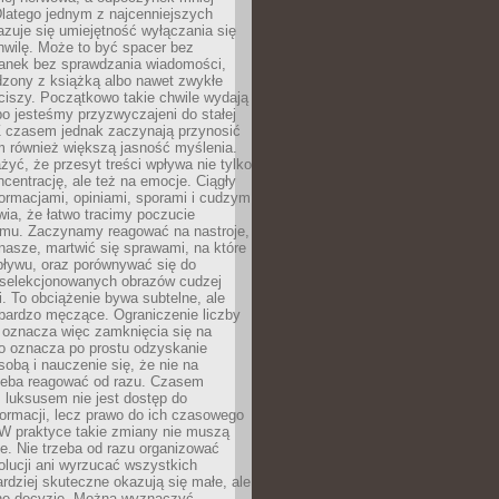
latego jednym z najcenniejszych
zuje się umiejętność wyłączania się
hwilę. Może to być spacer bez
ranek bez sprawdzania wiadomości,
dzony z książką albo nawet zwykłe
ciszy. Początkowo takie chwile wydają
bo jesteśmy przyzwyczajeni do stałej
 Z czasem jednak zaczynają przynosić
m również większą jasność myślenia.
yć, że przesyt treści wpływa nie tylko
centrację, ale też na emocje. Ciągły
formacjami, opiniami, sporami i cudzym
ia, że łatwo tracimy poczucie
tmu. Zaczynamy reagować na nastroje,
 nasze, martwić się sprawami, na które
ływu, oraz porównywać się do
yselekcjonowanych obrazów cudzej
. To obciążenie bywa subtelne, ale
 bardzo męczące. Ograniczenie liczby
 oznacza więc zamknięcia się na
to oznacza po prostu odzyskanie
sobą i nauczenie się, że nie na
zeba reagować od razu. Czasem
 luksusem nie jest dostęp do
formacji, lecz prawo do ich czasowego
 W praktyce takie zmiany nie muszą
e. Nie trzeba od razu organizować
olucji ani wyrzucać wszystkich
rdziej skuteczne okazują się małe, ale
e decyzje. Można wyznaczyć