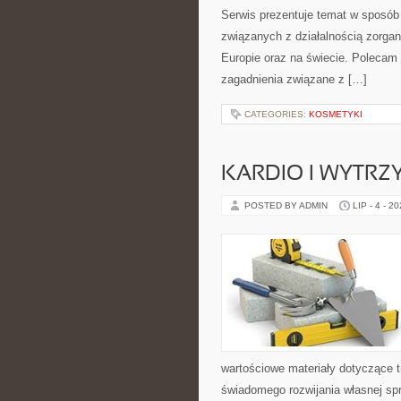
Serwis prezentuje temat w sposób 
związanych z działalnością zorga
Europie oraz na świecie. Polecam K
zagadnienia związane z […]
CATEGORIES:
KOSMETYKI
KARDIO I WYTR
POSTED BY ADMIN
LIP - 4 - 2
wartościowe materiały dotyczące t
świadomego rozwijania własnej sp