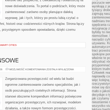
kierunki bez pośpiechu, z ciekawością i otwartością na
poczucie we
nowe doświadczenia. To portal o podróżach, który może
wynikają z j
tysięcy drob
zainteresować zarówno osoby planujące daleką
zajmują nasz
zainteresow
wyprawę, jak i tych, którzy po prostu lubią czytać o
nadmiaru tre
hni, historii oraz codzienności różnych krajów. Strona łączy
spędzania cz
rezygnację z
m, przystępnym sposobem opowiadania, dzięki czemu
byłoby to n
niemożliwe. 
narzędzi cyf
używaniu. Ki
SMART CITIES
automatyczn
traci przestr
spokojne po
właśnie te p
ANSOWE
odzyskać ró
przypominać
którym trud
PODZIEMIE
026
MOŻLIWOŚĆ KOMENTOWANIA
ZOSTAŁA WYŁĄCZONA
FINANSOWE
Człowiek rea
naprawdę co
Zorganizowana przestępczość od wielu lat budzi
więc kolejną
rzeczywistym
ogromne zainteresowanie zarówno specjalistów, jak i
mówi się dzi
osób poszukujących rzetelnych informacji. Strona
mało o jakoś
decyduje o t
stanowi obszerne kompendium informacji poświęcone
jak czytamy 
nieustannie 
organizacjom przestępczym, ich rozwojowi, modelom
wszystko sta
działania, a także nowym formom przestępczości.
lektura bard