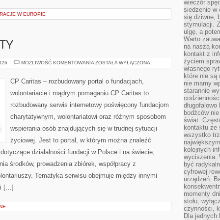
wieczór spę
siedzenie w 
RACJE W EUROPIE
się dziwne, 
stymulacji.
ulgę, a pote
Warto zauważ
KTY
na naszą kon
kontakt z in
życiem spraw
GRANTY
2026
MOŻLIWOŚĆ KOMENTOWANIA
ZOSTAŁA WYŁĄCZONA
I
własnego ry
PROJEKTY
które nie są
CP Caritas – rozbudowany portal o fundacjach,
nie mamy wp
starannie w
wolontariacie i mądrym pomaganiu CP Caritas to
codzienności
rozbudowany serwis internetowy poświęcony fundacjom
długofalowo
bodźców nie
charytatywnym, wolontariatowi oraz różnym sposobom
świat. Częs
kontaktu ze 
wspierania osób znajdujących się w trudnej sytuacji
wszystko tr
życiowej. Jest to portal, w którym można znaleźć
największym
kolejnych in
dotyczące działalności fundacji w Polsce i na świecie,
wyciszenia.
ia środków, prowadzenia zbiórek, współpracy z
być radykaln
cyfrowej rew
ontariuszy. Tematyka serwisu obejmuje między innymi
urządzeń. Ba
konsekwentn
i […]
momenty dnia
stołu, wyłąc
NE
czynności, 
Dla jednych 