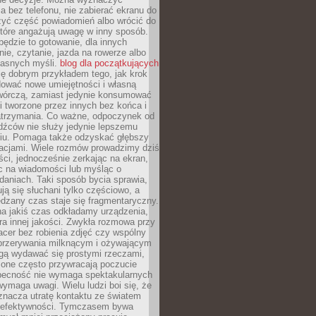
 bez telefonu, nie zabierać ekranu do
zyć część powiadomień albo wrócić do
które angażują uwagę w inny sposób.
będzie to gotowanie, dla innych
ie, czytanie, jazda na rowerze albo
łasnych myśli.
blog dla początkujących
ę dobrym przykładem tego, jak krok
dować nowe umiejętności i własną
twórczą, zamiast jedynie konsumować
i tworzone przez innych bez końca i
zatrzymania. Co ważne, odpoczynek od
dźców nie służy jedynie lepszemu
u. Pomaga także odzyskać głębszy
lacjami. Wiele rozmów prowadzimy dziś
ci, jednocześnie zerkając na ekran,
c na wiadomości lub myśląc o
daniach. Taki sposób bycia sprawia,
ują się słuchani tylko częściowo, a
dzany czas staje się fragmentaryczny.
na jakiś czas odkładamy urządzenia,
era innej jakości. Zwykła rozmowa przy
acer bez robienia zdjęć czy wspólny
 przerywania milknącym i ożywającym
ą wydawać się prostymi rzeczami,
 one często przywracają poczucie
Obecność nie wymaga spektakularnych
wymaga uwagi. Wielu ludzi boi się, że
znacza utratę kontaktu ze światem
 efektywności. Tymczasem bywa