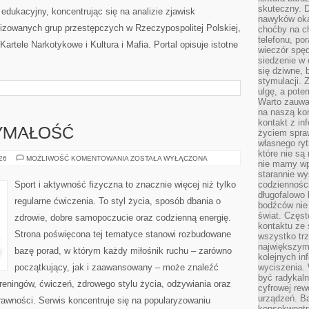
skuteczny. D
edukacyjny, koncentrując się na analizie zjawisk
nawyków oka
nizowanych grup przestępczych w Rzeczypospolitej Polskiej,
choćby na c
telefonu, po
artele Narkotykowe i Kultura i Mafia. Portal opisuje istotne
wieczór spę
siedzenie w 
się dziwne, 
stymulacji.
ulgę, a pote
Warto zauważ
na naszą kon
kontakt z in
ZYMAŁOŚĆ
życiem spraw
własnego ry
które nie są
KARDIO
026
MOŻLIWOŚĆ KOMENTOWANIA
ZOSTAŁA WYŁĄCZONA
nie mamy wp
I
WYTRZYMAŁOŚĆ
starannie w
Sport i aktywność fizyczna to znacznie więcej niż tylko
codzienności
długofalowo
regularne ćwiczenia. To styl życia, sposób dbania o
bodźców nie
świat. Częs
zdrowie, dobre samopoczucie oraz codzienną energię.
kontaktu ze 
Strona poświęcona tej tematyce stanowi rozbudowane
wszystko tr
największym
bazę porad, w którym każdy miłośnik ruchu – zarówno
kolejnych in
początkujący, jak i zaawansowany – może znaleźć
wyciszenia.
być radykaln
reningów, ćwiczeń, zdrowego stylu życia, odżywiania oraz
cyfrowej rew
urządzeń. Ba
rawności. Serwis koncentruje się na popularyzowaniu
konsekwentn