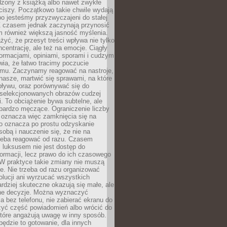
dzony z książką albo nawet zwykłe
ciszy. Początkowo takie chwile wydają
bo jesteśmy przyzwyczajeni do stałej
 Z czasem jednak zaczynają przynosić
m również większą jasność myślenia.
yć, że przesyt treści wpływa nie tylko
centrację, ale też na emocje. Ciągły
formacjami, opiniami, sporami i cudzym
ia, że łatwo tracimy poczucie
tmu. Zaczynamy reagować na nastroje,
 nasze, martwić się sprawami, na które
ływu, oraz porównywać się do
yselekcjonowanych obrazów cudzej
. To obciążenie bywa subtelne, ale
 bardzo męczące. Ograniczenie liczby
 oznacza więc zamknięcia się na
to oznacza po prostu odzyskanie
sobą i nauczenie się, że nie na
zeba reagować od razu. Czasem
 luksusem nie jest dostęp do
formacji, lecz prawo do ich czasowego
 W praktyce takie zmiany nie muszą
e. Nie trzeba od razu organizować
olucji ani wyrzucać wszystkich
rdziej skuteczne okazują się małe, ale
e decyzje. Można wyznaczyć
 bez telefonu, nie zabierać ekranu do
zyć część powiadomień albo wrócić do
które angażują uwagę w inny sposób.
będzie to gotowanie, dla innych