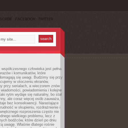
SCRIBE
FACEBOOK
TWITTER
 współczesnego człowieka jest pełna
razów i komunikatów, które
domagają się uwagi. Budzimy się przy
racujemy w otoczeniu ekranów,
 przy serialach, a wieczorem znów
wiadomości, powiadomienia i kolejne
aki rytm wydaje się naturalny, bo stał
hny, ale coraz więcej osób zauważa,
taje bez konsekwencji. Narastające
rudność w skupieniu, rozdrażnienie i
wnętrznego rozproszenia często nie
ednego wielkiego problemu, lecz z
nych bodźców, które dzień po dniu
ą uwagę. Właśnie dlatego rośnie