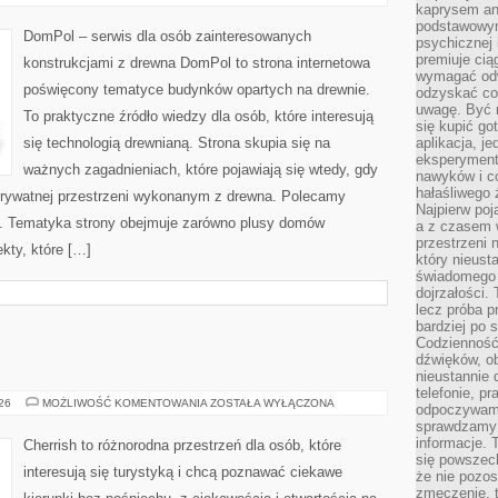
I
kaprysem ani
PROJEKTY
podstawowy
DomPol – serwis dla osób zainteresowanych
psychicznej i
premiuje ci
konstrukcjami z drewna DomPol to strona internetowa
wymagać odw
poświęcony tematyce budynków opartych na drewnie.
odzyskać co
uwagę. Być m
To praktyczne źródło wiedzy dla osób, które interesują
się kupić go
się technologią drewnianą. Strona skupia się na
aplikacja, j
eksperyment
ważnych zagadnieniach, które pojawiają się wtedy, gdy
nawyków i c
hałaśliwego 
rywatnej przestrzeni wykonanym z drewna. Polecamy
Najpierw poj
. Tematyka strony obejmuje zarówno plusy domów
a z czasem w
przestrzeni 
kty, które […]
który nieust
świadomego 
dojrzałości.
lecz próba pr
bardziej po 
Codzienność
dźwięków, ob
nieustannie 
telefonie, p
GRECJA
026
MOŻLIWOŚĆ KOMENTOWANIA
ZOSTAŁA WYŁĄCZONA
odpoczywamy
sprawdzamy 
informacje. T
Cherrish to różnorodna przestrzeń dla osób, które
się powszec
interesują się turystyką i chcą poznawać ciekawe
że nie pozos
zmęczenie, t