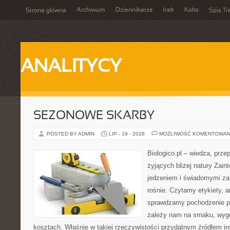
Archiwum
Dziennikarze
Irak
Koks
Strona główna
Spis Tr
ANALITYCY
SEZONOWE SKARBY
POSTED BY ADMIN
LIP - 19 - 2026
MOŻLIWOŚĆ KOMENTOWAN
Biologico.pl – wiedza, prze
żyjących bliżej natury Zain
jedzeniem i świadomymi z
rośnie. Czytamy etykiety, a
sprawdzamy pochodzenie p
zależy nam na smaku, wygo
kosztach. Właśnie w takiej rzeczywistości przydatnym źródłem insp