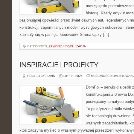
maszynę do przemieszczani
historię. Każdy artykuł mo
pasjonującej opowieści przez świat dawnych aut, legendarnych 
konstrukcji, zapomnianych modeli, wyścigowych sukcesów i samo
zapisały się w pamięci kierowców. Strona łączy […]
CATEGORIES:
ZAWODY I RYWALIZACJA
INSPIRACJE I PROJEKTY
POSTED BY ADMIN
LIP - 9 - 2026
MOŻLIWOŚĆ KOMENTOWAN
DomPol – serwis dla osób 
konstrukcjami z drewna Dom
poświęcony tematyce budyn
To praktyczne źródło wiedzy
się technologią drewnianą. 
ważnych zagadnieniach, któ
ktoś zaczyna myśleć o własnym prywatnej przestrzeni wykonan