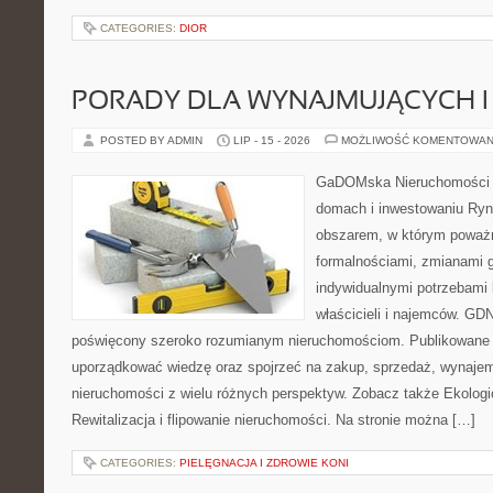
CATEGORIES:
DIOR
PORADY DLA WYNAJMUJĄCYCH 
POSTED BY ADMIN
LIP - 15 - 2026
MOŻLIWOŚĆ KOMENTOWAN
GaDOMska Nieruchomości –
domach i inwestowaniu Ryn
obszarem, w którym poważn
formalnościami, zmianami 
indywidualnymi potrzebami 
właścicieli i najemców. GD
poświęcony szeroko rozumianym nieruchomościom. Publikowane 
uporządkować wiedzę oraz spojrzeć na zakup, sprzedaż, wynajem
nieruchomości z wielu różnych perspektyw. Zobacz także Ekologi
Rewitalizacja i flipowanie nieruchomości. Na stronie można […]
CATEGORIES:
PIELĘGNACJA I ZDROWIE KONI