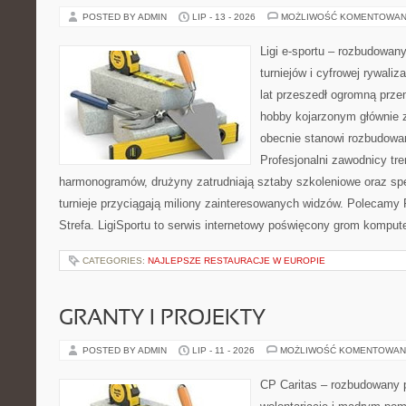
POSTED BY ADMIN
LIP - 13 - 2026
MOŻLIWOŚĆ KOMENTOWAN
Ligi e-sportu – rozbudowany
turniejów i cyfrowej rywaliz
lat przeszedł ogromną prze
hobby kojarzonym głównie
obecnie stanowi rozbudowan
Profesjonalni zawodnicy tr
harmonogramów, drużyny zatrudniają sztaby szkoleniowe oraz spe
turnieje przyciągają miliony zainteresowanych widzów. Polecamy P
Strefa. LigiSportu to serwis internetowy poświęcony grom kompu
CATEGORIES:
NAJLEPSZE RESTAURACJE W EUROPIE
GRANTY I PROJEKTY
POSTED BY ADMIN
LIP - 11 - 2026
MOŻLIWOŚĆ KOMENTOWAN
CP Caritas – rozbudowany p