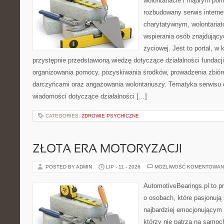
wolontariacie i mądrym pom
rozbudowany serwis intern
charytatywnym, wolontaria
wspierania osób znajdującyc
życiowej. Jest to portal, 
przystępnie przedstawioną wiedzę dotyczące działalności fundacji
organizowania pomocy, pozyskiwania środków, prowadzenia zbiór
darczyńcami oraz angażowania wolontariuszy. Tematyka serwisu 
wiadomości dotyczące działalności […]
CATEGORIES:
ZDROWIE PSYCHICZNE
ZŁOTA ERA MOTORYZACJI
POSTED BY ADMIN
LIP - 11 - 2026
MOŻLIWOŚĆ KOMENTOWAN
AutomotiveBearings.pl to p
o osobach, które pasjonują 
najbardziej emocjonującym 
którzy nie patrzą na samoc