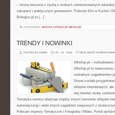
– strona tworzona z myślą o osobach zainteresowanych naturaln
zakupami i praktycznym gotowaniem. Polecam Eko w Kuchni i E
Biologico.pl to […]
CATEGORIES:
MUZYKA I ATRAKCJE WESELNE
TRENDY I NOWINKI
POSTED BY ADMIN
LIP - 19 - 2026
MOŻLIWOŚĆ KOMENTOWAN
24hshop.pl – rozbudowane 
24hshop.pl to nowoczesny s
centralnym zagadnieniem je
Strona została przygotowan
sklepów internetowych, ale
niej również osoby zainter
Tematyka serwisu obejmuje między innymi tworzenie sklepów inte
automatyzację i wiele innych zagadnień związanych z skutecznym
Polecam Imprezy Tematyczne i Fotografia i Wideo. Portal wyróż