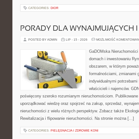
CATEGORIES:
DIOR
PORADY DLA WYNAJMUJĄCYCH 
POSTED BY ADMIN
LIP - 15 - 2026
MOŻLIWOŚĆ KOMENTOWAN
GaDOMska Nieruchomości –
domach i inwestowaniu Ryn
obszarem, w którym poważn
formalnościami, zmianami 
indywidualnymi potrzebami 
właścicieli i najemców. GD
poświęcony szeroko rozumianym nieruchomościom. Publikowane 
uporządkować wiedzę oraz spojrzeć na zakup, sprzedaż, wynajem
nieruchomości z wielu różnych perspektyw. Zobacz także Ekologi
Rewitalizacja i flipowanie nieruchomości. Na stronie można […]
CATEGORIES:
PIELĘGNACJA I ZDROWIE KONI