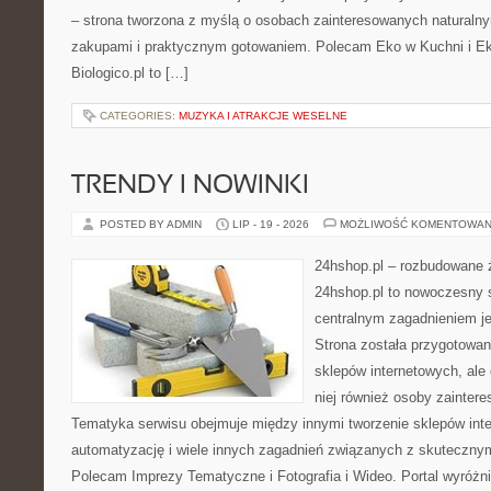
– strona tworzona z myślą o osobach zainteresowanych naturaln
zakupami i praktycznym gotowaniem. Polecam Eko w Kuchni i E
Biologico.pl to […]
CATEGORIES:
MUZYKA I ATRAKCJE WESELNE
TRENDY I NOWINKI
POSTED BY ADMIN
LIP - 19 - 2026
MOŻLIWOŚĆ KOMENTOWAN
24hshop.pl – rozbudowane 
24hshop.pl to nowoczesny s
centralnym zagadnieniem je
Strona została przygotowan
sklepów internetowych, ale
niej również osoby zainter
Tematyka serwisu obejmuje między innymi tworzenie sklepów inte
automatyzację i wiele innych zagadnień związanych z skutecznym
Polecam Imprezy Tematyczne i Fotografia i Wideo. Portal wyróż