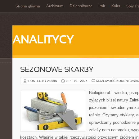
Archiwum
Dziennikarze
Irak
Koks
Strona główna
Spis Tr
ANALITYCY
SEZONOWE SKARBY
POSTED BY ADMIN
LIP - 19 - 2026
MOŻLIWOŚĆ KOMENTOWAN
Biologico.pl – wiedza, prze
żyjących bliżej natury Zain
jedzeniem i świadomymi z
rośnie. Czytamy etykiety, a
sprawdzamy pochodzenie p
zależy nam na smaku, wygo
kosztach. Właśnie w takiej rzeczywistości przydatnym źródłem insp