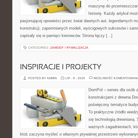
maszynę do przemieszczani
historię. Każdy artykuł mo
pasjonującej opowieści przez świat dawnych aut, legendarnych 
konstrukcji, zapomnianych modeli, wyścigowych sukcesów i samo
zapisały się w pamięci kierowców. Strona łączy […]
CATEGORIES:
ZAWODY I RYWALIZACJA
INSPIRACJE I PROJEKTY
POSTED BY ADMIN
LIP - 9 - 2026
MOŻLIWOŚĆ KOMENTOWAN
DomPol – serwis dla osób 
konstrukcjami z drewna Dom
poświęcony tematyce budyn
To praktyczne źródło wiedzy
się technologią drewnianą. 
ważnych zagadnieniach, któ
ktoś zaczyna myśleć o własnym prywatnej przestrzeni wykonan