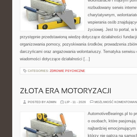
wolontariacie i mądrym pom
rozbudowany serwis intern
charytatywnym, wolontaria
wspierania osób znajdującyc
życiowej. Jest to portal, 
przystępnie przedstawioną wiedzę dotyczące działalności fundacji
organizowania pomocy, pozyskiwania środków, prowadzenia zbiór
darczyńcami oraz angażowania wolontariuszy. Tematyka serwisu 
wiadomości dotyczące działalności […]
CATEGORIES:
ZDROWIE PSYCHICZNE
ZŁOTA ERA MOTORYZACJI
POSTED BY ADMIN
LIP - 11 - 2026
MOŻLIWOŚĆ KOMENTOWAN
AutomotiveBearings.pl to p
o osobach, które pasjonują 
najbardziej emocjonującym 
którzy nie patrzą na samoc