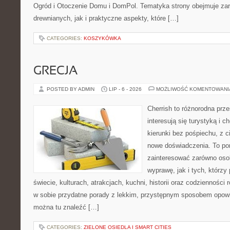
Ogród i Otoczenie Domu i DomPol. Tematyka strony obejmuje z
drewnianych, jak i praktyczne aspekty, które […]
CATEGORIES:
KOSZYKÓWKA
GRECJA
POSTED BY ADMIN
LIP - 6 - 2026
MOŻLIWOŚĆ KOMENTOWAN
Cherrish to różnorodna prze
interesują się turystyką i
kierunki bez pośpiechu, z c
nowe doświadczenia. To por
zainteresować zarówno oso
wyprawę, jak i tych, którzy 
świecie, kulturach, atrakcjach, kuchni, historii oraz codzienności
w sobie przydatne porady z lekkim, przystępnym sposobem opowi
można tu znaleźć […]
CATEGORIES:
ZIELONE OSIEDLA I SMART CITIES