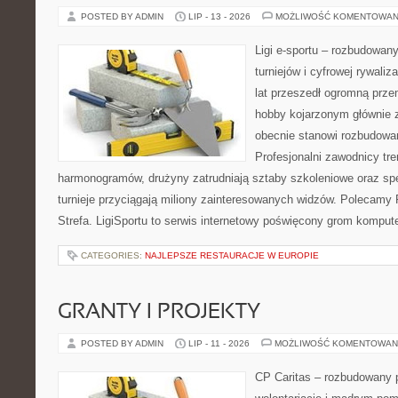
POSTED BY ADMIN
LIP - 13 - 2026
MOŻLIWOŚĆ KOMENTOWAN
Ligi e-sportu – rozbudowany
turniejów i cyfrowej rywaliz
lat przeszedł ogromną prze
hobby kojarzonym głównie
obecnie stanowi rozbudowan
Profesjonalni zawodnicy tr
harmonogramów, drużyny zatrudniają sztaby szkoleniowe oraz spe
turnieje przyciągają miliony zainteresowanych widzów. Polecamy P
Strefa. LigiSportu to serwis internetowy poświęcony grom kompu
CATEGORIES:
NAJLEPSZE RESTAURACJE W EUROPIE
GRANTY I PROJEKTY
POSTED BY ADMIN
LIP - 11 - 2026
MOŻLIWOŚĆ KOMENTOWAN
CP Caritas – rozbudowany p