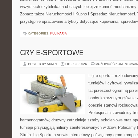
wszystkich czytelnikach chcących lepiej zrozumieć mechanizmy 
Zobacz także Nieruchomości i Kupno i Sprzedaż Nieruchomości.
przystępnie opracowane artykuły dotyczące kupowania, sprzeda
CATEGORIES:
KULINARIA
GRY E-SPORTOWE
POSTED BY ADMIN
LIP - 13 - 2026
MOŻLIWOŚĆ KOMENTOWAN
Ligi e-sportu – rozbudowany
turniejów i cyfrowej rywaliz
lat przeszedł ogromną prze
hobby kojarzonym głównie
obecnie stanowi rozbudowan
Profesjonalni zawodnicy tr
harmonogramów, drużyny zatrudniają sztaby szkoleniowe oraz spe
turnieje przyciągają miliony zainteresowanych widzów. Polecamy P
Strefa. LigiSportu to serwis internetowy poświęcony grom kompu