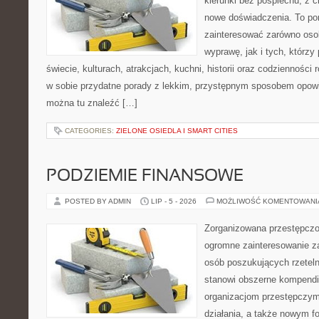
kierunki bez pośpiechu, z c
nowe doświadczenia. To por
zainteresować zarówno oso
wyprawę, jak i tych, którzy 
świecie, kulturach, atrakcjach, kuchni, historii oraz codzienności
w sobie przydatne porady z lekkim, przystępnym sposobem opowi
można tu znaleźć […]
CATEGORIES:
ZIELONE OSIEDLA I SMART CITIES
PODZIEMIE FINANSOWE
POSTED BY ADMIN
LIP - 5 - 2026
MOŻLIWOŚĆ KOMENTOWAN
Zorganizowana przestępczoś
ogromne zainteresowanie za
osób poszukujących rzeteln
stanowi obszerne kompendi
organizacjom przestępczym
działania, a także nowym f