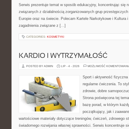
Serwis prezentuje temat w sposób edukacyjny, koncentrując się na
związanych z działalnością zorganizowanych grup przestępczych 
Europie oraz na świecie. Polecam Kartele Narkotykowe i Kultura i 
zagadnienia związane z […]
CATEGORIES:
KOSMETYKI
KARDIO I WYTRZYMAŁOŚĆ
POSTED BY ADMIN
LIP - 4 - 2026
MOŻLIWOŚĆ KOMENTOWAN
Sport i aktywność fizyczna 
regularne ćwiczenia. To sty
zdrowie, dobre samopoczuci
Strona poświęcona tej tem
bazę porad, w którym każdy
początkujący, jak i zaawa
wartościowe materiały dotyczące treningów, ćwiczeń, zdrowego st
świadomego rozwijania własnej sprawności. Serwis koncentruje s