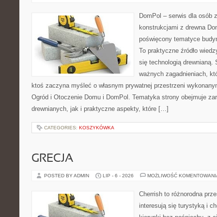
DomPol – serwis dla osób 
konstrukcjami z drewna Dom
poświęcony tematyce budyn
To praktyczne źródło wiedzy
się technologią drewnianą. 
ważnych zagadnieniach, któ
ktoś zaczyna myśleć o własnym prywatnej przestrzeni wykonan
Ogród i Otoczenie Domu i DomPol. Tematyka strony obejmuje z
drewnianych, jak i praktyczne aspekty, które […]
CATEGORIES:
KOSZYKÓWKA
GRECJA
POSTED BY ADMIN
LIP - 6 - 2026
MOŻLIWOŚĆ KOMENTOWAN
Cherrish to różnorodna prze
interesują się turystyką i