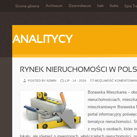
Archiwum
Dziennikarze
Irak
Koks
Strona główna
Spis Tr
ANALITYCY
RYNEK NIERUCHOMOŚCI W POL
POSTED BY ADMIN
LIP - 14 - 2026
MOŻLIWOŚĆ KOMENTOWAN
Borawska Mieszkania – ob
nieruchomościach, mieszka
mieszkaniowym Borawska Mi
portal informacyjny poświę
tematyce nieruchomości. S
z myślą o osobach, które i
lokalu, ale również o inwestorach, właścicielach nieruchomości, 