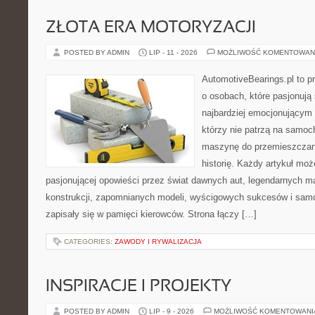
ZŁOTA ERA MOTORYZACJI
POSTED BY ADMIN
LIP - 11 - 2026
MOŻLIWOŚĆ KOMENTOWAN
AutomotiveBearings.pl to p
o osobach, które pasjonują 
najbardziej emocjonującym 
którzy nie patrzą na samoc
maszynę do przemieszczani
historię. Każdy artykuł mo
pasjonującej opowieści przez świat dawnych aut, legendarnych 
konstrukcji, zapomnianych modeli, wyścigowych sukcesów i samo
zapisały się w pamięci kierowców. Strona łączy […]
CATEGORIES:
ZAWODY I RYWALIZACJA
INSPIRACJE I PROJEKTY
POSTED BY ADMIN
LIP - 9 - 2026
MOŻLIWOŚĆ KOMENTOWAN