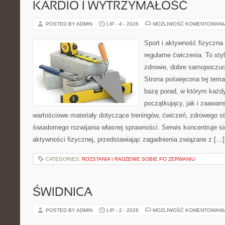
KARDIO I WYTRZYMAŁOŚĆ
POSTED BY ADMIN
LIP - 4 - 2026
MOŻLIWOŚĆ KOMENTOWAN
Sport i aktywność fizyczna 
regularne ćwiczenia. To sty
zdrowie, dobre samopoczuci
Strona poświęcona tej tem
bazę porad, w którym każdy
początkujący, jak i zaawa
wartościowe materiały dotyczące treningów, ćwiczeń, zdrowego st
świadomego rozwijania własnej sprawności. Serwis koncentruje s
aktywności fizycznej, przedstawiając zagadnienia związane z […]
CATEGORIES:
ROZSTANIA I RADZENIE SOBIE PO ZERWANIU
ŚWIDNICA
POSTED BY ADMIN
LIP - 2 - 2026
MOŻLIWOŚĆ KOMENTOWAN