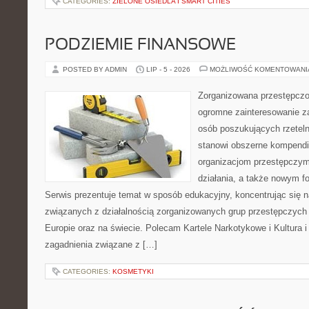
CATEGORIES:
ZIELONE OSIEDLA I SMART CITIES
PODZIEMIE FINANSOWE
POSTED BY ADMIN
LIP - 5 - 2026
MOŻLIWOŚĆ KOMENTOWAN
Zorganizowana przestępczoś
ogromne zainteresowanie za
osób poszukujących rzeteln
stanowi obszerne kompendi
organizacjom przestępczym
działania, a także nowym f
Serwis prezentuje temat w sposób edukacyjny, koncentrując się na
związanych z działalnością zorganizowanych grup przestępczych 
Europie oraz na świecie. Polecam Kartele Narkotykowe i Kultura i 
zagadnienia związane z […]
CATEGORIES:
KOSMETYKI