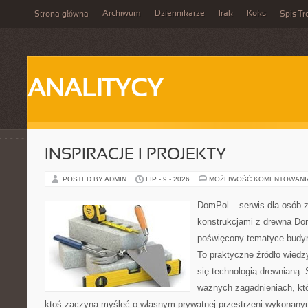
Archiwum
Dziennikarze
Irak
Koks
Strona główna
Spis Tr
ANALITYCY
INSPIRACJE I PROJEKTY
POSTED BY ADMIN
LIP - 9 - 2026
MOŻLIWOŚĆ KOMENTOWAN
DomPol – serwis dla osób 
konstrukcjami z drewna Dom
poświęcony tematyce budyn
To praktyczne źródło wiedzy
się technologią drewnianą. 
ważnych zagadnieniach, któ
ktoś zaczyna myśleć o własnym prywatnej przestrzeni wykonan