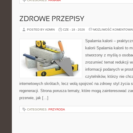
CATEGORIES:
PANAMA
ZDROWE PRZEPISY
POSTED BY ADMIN
CZE - 18 - 2026
MOŻLIWOŚĆ KOMENTOWA
Spalarnia kalorii – praktyc
kalorii Spalarnia kalorii to 
stworzony z myślą o osobac
zrozumieć temat redukcji w
informacji podanych w pros
czytelników, którzy nie chc
internetowych skrótach, lecz wolą spojrzeć na zdrowy styl życia 
regeneracji. Strona porusza tematy, które mogą zainteresować z
przerwie, jak […]
CATEGORIES:
PRZYRODA