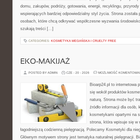
domu, zakupów, podróży, gotowania, energii, recyklingu, przyrod
wspierających bardziej odpowiedzialny styl życia. Strona została
osobach, które chcą odkrywać współczesne wyzwania środowisko
szukają treści […]
CATEGORIES:
KOSMETYKA WEGAŃSKA I CRUELTY FREE
EKO-MAKIJAŻ
POSTED BY ADMIN
CZE - 20 - 2026
MOŻLIWOŚĆ KOMENTOWA
Bioarp24.pl to internetowa 
się wokół produktów kosme
naturą. Strona może być tr
źródło informacji dla osób, k
kosmetykami opartymi na sk
strona, która wpisuje się w
łagodniejszą codzienną pielęgnacją. Polecamy Kosmetyki dla nieg
Głównym motywem strony jest tematyka naturalnej pielęgnacji. B