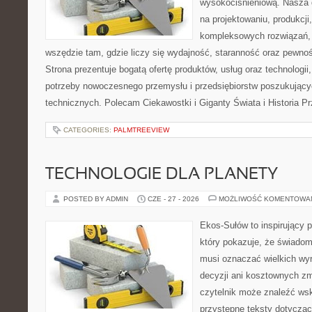
wysokociśnieniową. Nasza d
na projektowaniu, produkcji
kompleksowych rozwiązań, 
wszędzie tam, gdzie liczy się wydajność, staranność oraz pewn
Strona prezentuje bogatą ofertę produktów, usług oraz technologii
potrzeby nowoczesnego przemysłu i przedsiębiorstw poszukując
technicznych. Polecam Ciekawostki i Giganty Świata i Historia P
CATEGORIES:
PALMTREEVIEW
TECHNOLOGIE DLA PLANETY
POSTED BY ADMIN
CZE - 27 - 2026
MOŻLIWOŚĆ KOMENTOWA
Ekos-Sułów to inspirujący p
który pokazuje, że świadom
musi oznaczać wielkich wy
decyzji ani kosztownych zm
czytelnik może znaleźć wsk
przystępne teksty dotyczą