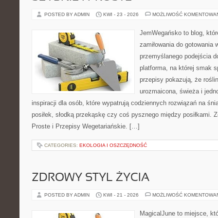
POSTED BY ADMIN
KWI - 23 - 2026
MOŻLIWOŚĆ KOMENTOWA
JemWegańsko to blog, któr
zamiłowania do gotowania w
przemyślanego podejścia d
platforma, na której smak s
przepisy pokazują, że rośl
urozmaicona, świeża i jedn
inspiracji dla osób, które wypatrują codziennych rozwiązań na śni
posiłek, słodką przekąskę czy coś pysznego między posiłkami. Z
Proste i Przepisy Wegetariańskie. […]
CATEGORIES:
EKOLOGIA I OSZCZĘDNOŚĆ
ZDROWY STYL ŻYCIA
POSTED BY ADMIN
KWI - 21 - 2026
MOŻLIWOŚĆ KOMENTOWA
MagicalJune to miejsce, kt