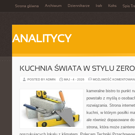
Archiwum
Dziennikarze
Irak
Koks
Strona główna
Spis Tr
ANALITYCY
KUCHNIA ŚWIATA W STYLU ZER
POSTED BY ADMIN
MAJ - 4 - 2026
MOŻLIWOŚĆ KOMENTOWAN
kameralne bistro to punkt n
powstało z myślą o osobac
rozwiązania. Strona interne
kuchni, w którym posiłki ma
ale również dopasowane do
strona, która może zainter
poszukujących lokalu z klimatem. Polecam Techniki Przechowyw