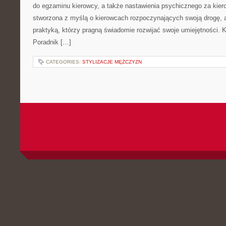
do egzaminu kierowcy, a także nastawienia psychicznego za kiero
stworzona z myślą o kierowcach rozpoczynających swoją drogę, a
praktyką, którzy pragną świadomie rozwijać swoje umiejętności. Ka
Poradnik […]
CATEGORIES:
STYLIZACJE MĘŻCZYZN