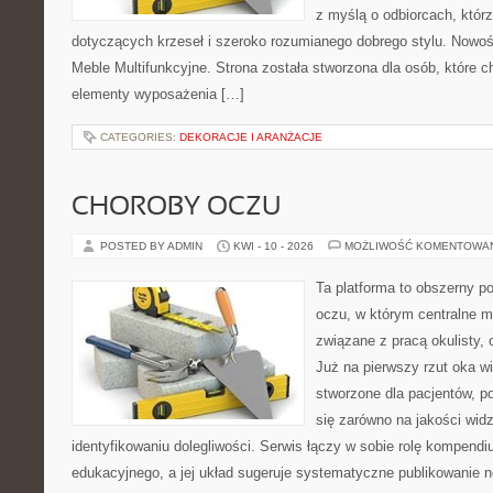
z myślą o odbiorcach, któ
dotyczących krzeseł i szeroko rozumianego dobrego stylu. Nowośc
Meble Multifunkcyjne. Strona została stworzona dla osób, które 
elementy wyposażenia […]
CATEGORIES:
DEKORACJE I ARANŻACJE
CHOROBY OCZU
POSTED BY ADMIN
KWI - 10 - 2026
MOŻLIWOŚĆ KOMENTOWA
Ta platforma to obszerny p
oczu, w którym centralne m
związane z pracą okulisty, 
Już na pierwszy rzut oka wi
stworzone dla pacjentów, po
się zarówno na jakości widz
identyfikowaniu dolegliwości. Serwis łączy w sobie rolę kompendi
edukacyjnego, a jej układ sugeruje systematyczne publikowanie 