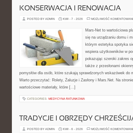
KONSERWACJA I RENOWACJA
POSTED BY ADMIN
KWI - 7 - 2026
MOŻLIWOŚĆ KOMENTOWAN
Mars-Net to wartościowa pla
się na urządzaniu domu i mi
którym estetyka spotyka si
wspiera użytkowników w pod
pokazując szeroki zakres o
także z przesłonami okien
pomysłów dla osób, które szukają sprawdzonych wskazówek do m
Warto przeczytać: Rolety, Żaluzje i Zasłony i Mars.Net. Na stron
wartościowe materiały, które […]
CATEGORIES:
MEDYCYNA RATUNKOWA
TRADYCJE I OBRZĘDY CHRZEŚCIJ
POSTED BY ADMIN
KWI - 6 - 2026
MOŻLIWOŚĆ KOMENTOWAN