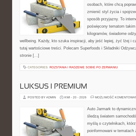
osobach, które chcą popra
zmienić styl życia i spojrz
sposób przyjazny. To inter
poświęcony tematom takim 
kilogramów, świadome odżyw
wellbeing. Każdy, kto szuka inspiracji, aby jeść lepiej, żyć lżej i 
tutaj wartościowe treści. Polecam Superfoods i Składniki Odżywc
stronie […]
CATEGORIES:
ROZSTANIA I RADZENIE SOBIE PO ZERWANIU
LUKSUS I PREMIUM
POSTED BY ADMIN
KWI - 20 - 2026
MOŻLIWOŚĆ KOMENTOWA
Auto Jarmark to dynamiczna
śledzą światem samochodów
myślą o czytelnikach, któr
poinformowani w tematach 