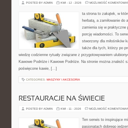
POSTED BY ADMIN
KWI - 12 - 2026
MOŻLIWOŚĆ KOMENTOWA
ta strona to zakątek, w któ
herbatą, a zamiłowanie do
zamienia się w praktyczne p
porcję wiadomości. To serw
stworzony dla miłośników ka
także dla tych, którzy po 
wiedzę codzienne rytuały związane z przygotowywaniem ulubion
Kawowe Podróże i Kawowe Podróże. Na stronie można znaleźć s
poświęcone kawie, […]
CATEGORIES:
MASZYNY I AKCESORIA
RESTAURACJE NA ŚWIECIE
POSTED BY ADMIN
KWI - 11 - 2026
MOŻLIWOŚĆ KOMENTOWA
Ten serwis to inspirujące m
pasjonatach dobrego jedzeni