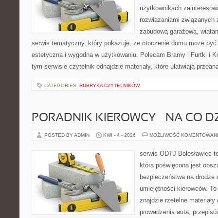
użytkownikach zainteresow
rozwiązaniami związanych 
zabudową garażową, wiatami
serwis tematyczny, który pokazuje, że otoczenie domu może być 
estetyczna i wygodna w użytkowaniu. Polecam Bramy i Furtki i 
tym serwisie czytelnik odnajdzie materiały, które ułatwiają przea
CATEGORIES:
RUBRYKA CZYTELNIKÓW
PORADNIK KIEROWCY – NA CO D
POSTED BY ADMIN
KWI - 4 - 2026
MOŻLIWOŚĆ KOMENTOWAN
serwis ODTJ Bolesławiec to
która poświęcona jest obsz
bezpieczeństwa na drodze 
umiejętności kierowców. To
znajdzie rzetelne materiały
prowadzenia auta, przepis