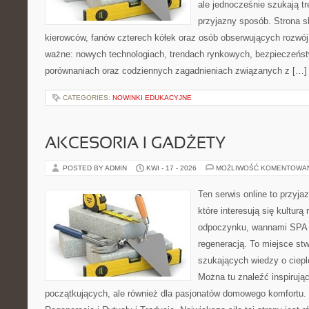
ale jednocześnie szukają tr
przyjazny sposób. Strona sk
kierowców, fanów czterech kółek oraz osób obserwujących rozwój
ważne: nowych technologiach, trendach rynkowych, bezpieczeństwi
porównaniach oraz codziennych zagadnieniach związanych z […]
CATEGORIES:
NOWINKI EDUKACYJNE
AKCESORIA I GADŻETY
POSTED BY ADMIN
KWI - 17 - 2026
MOŻLIWOŚĆ KOMENTOWA
Ten serwis online to przyja
które interesują się kulturą
odpoczynku, wannami SPA 
regeneracją. To miejsce st
szukających wiedzy o cieple
Można tu znaleźć inspirując
początkujących, ale również dla pasjonatów domowego komfortu. 