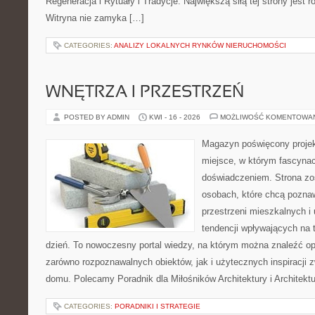
Regeneracja i Rytuały i Tradycje. Największą siłą tej strony jest
Witryna nie zamyka […]
CATEGORIES:
ANALIZY LOKALNYCH RYNKÓW NIERUCHOMOŚCI
WNĘTRZA I PRZESTRZEŃ
POSTED BY ADMIN
KWI - 16 - 2026
MOŻLIWOŚĆ KOMENTOWA
Magazyn poświęcony projekt
miejsce, w którym fascynac
doświadczeniem. Strona zo
osobach, które chcą poznawa
przestrzeni mieszkalnych i
tendencji wpływających na 
dzień. To nowoczesny portal wiedzy, na którym można znaleźć o
zarówno rozpoznawalnych obiektów, jak i użytecznych inspiracji
domu. Polecamy Poradnik dla Miłośników Architektury i Architek
CATEGORIES:
PORADNIKI I STRATEGIE