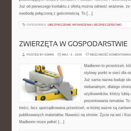
Już od pierwszego kontaktu z ofertą można odnieść wrażenie, że B
swobodę połączoną z gościnnością. To […]
CATEGORIES:
UBEZPIECZENIE WYDARZENIA I BEZPIECZEŃSTWO
ZWIERZĘTA W GOSPODARSTWIE
POSTED BY ADMIN
MAJ - 3 - 2026
MOŻLIWOŚĆ KOMENTOWAN
Madlennn to przestrzeń, kt
stylowy punkt w sieci dla o
Już sama nazwa buduje sko
niebanalnym, dlatego stro
użytkowników, którzy lubią 
prezentowania tematów. To 
treści, lecz uporządkowana przestrzeń, w której ważne są zarówn
publikowanych materiałów. Nowości na stronie: Życie na wsi i Ku
Madlennn może pełnić […]