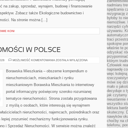
zainteresow
nadmiaru tre
ć na zakup, sprzedaż, wynajem, budowę i finansowanie
spędzania cz
rspektyw. Zobacz także Ekologiczne budownictwo i
rezygnację z
byłoby to n
homości. Na stronie można […]
niemożliwe. 
narzędzi cyf
używaniu. Ki
OWIE KONI
automatyczn
traci przestr
spokojne po
właśnie te p
OMOŚCI W POLSCE
odzyskać ró
przypominać
RYNEK
2026
MOŻLIWOŚĆ KOMENTOWANIA
ZOSTAŁA WYŁĄCZONA
którym trud
NIERUCHOMOŚCI
Człowiek rea
W
naprawdę co
POLSCE
Borawska Mieszkania – obszerne kompendium o
więc kolejną
nieruchomościach, mieszkaniach i rynku
rzeczywistym
mówi się dzi
mieszkaniowym Borawska Mieszkania to internetowy
mało o jakoś
decyduje o t
portal informacyjny poświęcony szeroko rozumianej
jak czytamy 
tematyce nieruchomości. Strona została przygotowana
nieustannie 
wszystko sta
z myślą o osobach, które interesują się wynajmem
lektura bard
, właścicielach nieruchomości, najemcach, pośrednikach oraz
skuteczny. D
nawyków oka
 lepiej zrozumieć mechanizmy funkcjonowania rynku.
choćby na c
telefonu, po
pno i Sprzedaż Nieruchomości. W serwisie można znaleźć