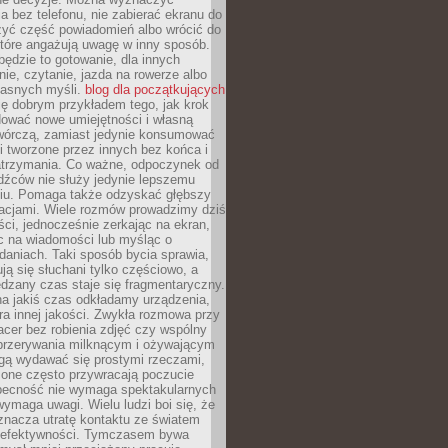
 bez telefonu, nie zabierać ekranu do
zyć część powiadomień albo wrócić do
które angażują uwagę w inny sposób.
będzie to gotowanie, dla innych
ie, czytanie, jazda na rowerze albo
łasnych myśli.
blog dla początkujących
ę dobrym przykładem tego, jak krok
dować nowe umiejętności i własną
twórczą, zamiast jedynie konsumować
i tworzone przez innych bez końca i
zatrzymania. Co ważne, odpoczynek od
dźców nie służy jedynie lepszemu
u. Pomaga także odzyskać głębszy
lacjami. Wiele rozmów prowadzimy dziś
ci, jednocześnie zerkając na ekran,
c na wiadomości lub myśląc o
daniach. Taki sposób bycia sprawia,
ują się słuchani tylko częściowo, a
dzany czas staje się fragmentaryczny.
na jakiś czas odkładamy urządzenia,
era innej jakości. Zwykła rozmowa przy
acer bez robienia zdjęć czy wspólny
 przerywania milknącym i ożywającym
ą wydawać się prostymi rzeczami,
 one często przywracają poczucie
Obecność nie wymaga spektakularnych
wymaga uwagi. Wielu ludzi boi się, że
znacza utratę kontaktu ze światem
 efektywności. Tymczasem bywa