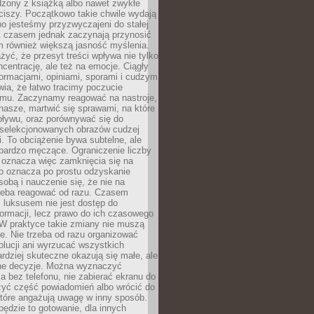
dzony z książką albo nawet zwykłe
ciszy. Początkowo takie chwile wydają
bo jesteśmy przyzwyczajeni do stałej
 Z czasem jednak zaczynają przynosić
m również większą jasność myślenia.
yć, że przesyt treści wpływa nie tylko
centrację, ale też na emocje. Ciągły
formacjami, opiniami, sporami i cudzym
ia, że łatwo tracimy poczucie
tmu. Zaczynamy reagować na nastroje,
 nasze, martwić się sprawami, na które
ływu, oraz porównywać się do
yselekcjonowanych obrazów cudzej
. To obciążenie bywa subtelne, ale
 bardzo męczące. Ograniczenie liczby
 oznacza więc zamknięcia się na
to oznacza po prostu odzyskanie
sobą i nauczenie się, że nie na
zeba reagować od razu. Czasem
 luksusem nie jest dostęp do
formacji, lecz prawo do ich czasowego
 W praktyce takie zmiany nie muszą
e. Nie trzeba od razu organizować
olucji ani wyrzucać wszystkich
rdziej skuteczne okazują się małe, ale
e decyzje. Można wyznaczyć
 bez telefonu, nie zabierać ekranu do
zyć część powiadomień albo wrócić do
które angażują uwagę w inny sposób.
będzie to gotowanie, dla innych