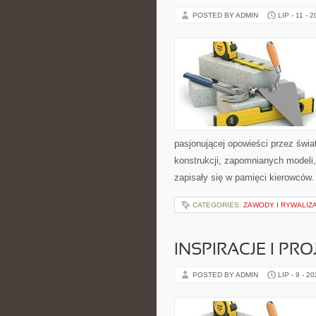
POSTED BY ADMIN
LIP - 11 - 
pasjonującej opowieści przez świ
konstrukcji, zapomnianych modeli
zapisały się w pamięci kierowców.
CATEGORIES:
ZAWODY I RYWALIZ
INSPIRACJE I PR
POSTED BY ADMIN
LIP - 9 - 2