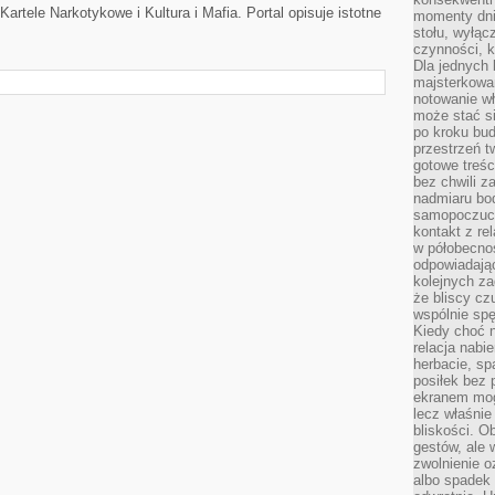
artele Narkotykowe i Kultura i Mafia. Portal opisuje istotne
momenty dnia
stołu, wyłąc
czynności, 
Dla jednych 
majsterkowan
notowanie w
może stać si
po kroku bu
przestrzeń 
gotowe treśc
bez chwili 
nadmiaru bo
samopoczuci
kontakt z re
w półobecnoś
odpowiadają
kolejnych za
że bliscy cz
wspólnie spę
Kiedy choć 
relacja nabi
herbacie, sp
posiłek bez
ekranem mog
lecz właśnie
bliskości. 
gestów, ale 
zwolnienie o
albo spadek