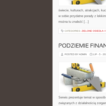
świecie, kulturach, atrakcjach, kuc
w sobie przydatne porady z lekki
można tu znaleźć […]
CATEGORIES:
ZIELONE OSIEDLA I 
PODZIEMIE FIN
POSTED BY ADMIN
LIP - 5 - 2
Serwis prezentuje temat w sposób 
związanych z działalnością zorga