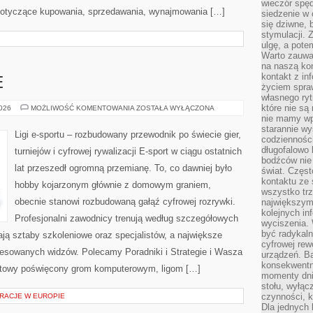
wieczór spę
 dotyczące kupowania, sprzedawania, wynajmowania […]
siedzenie w 
się dziwne, 
stymulacji.
ulgę, a pote
Warto zauważ
na naszą kon
kontakt z in
E
życiem spraw
własnego ry
które nie są
GRY
2026
MOŻLIWOŚĆ KOMENTOWANIA
ZOSTAŁA WYŁĄCZONA
E-
nie mamy wp
SPORTOWE
starannie w
Ligi e-sportu – rozbudowany przewodnik po świecie gier,
codzienności
długofalowo
turniejów i cyfrowej rywalizacji E-sport w ciągu ostatnich
bodźców nie
lat przeszedł ogromną przemianę. To, co dawniej było
świat. Częs
kontaktu ze 
hobby kojarzonym głównie z domowym graniem,
wszystko tr
obecnie stanowi rozbudowaną gałąź cyfrowej rozrywki.
największym
kolejnych in
Profesjonalni zawodnicy trenują według szczegółowych
wyciszenia.
być radykaln
ją sztaby szkoleniowe oraz specjalistów, a największe
cyfrowej rew
teresowanych widzów. Polecamy Poradniki i Strategie i Wasza
urządzeń. Ba
konsekwentn
ernetowy poświęcony grom komputerowym, ligom […]
momenty dnia
stołu, wyłąc
czynności, 
RACJE W EUROPIE
Dla jednych 