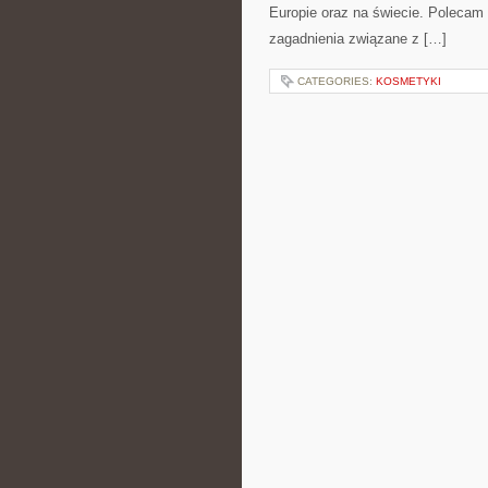
Europie oraz na świecie. Polecam K
zagadnienia związane z […]
CATEGORIES:
KOSMETYKI