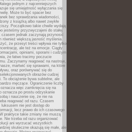
latego jednym z najcenniejszych
zuje się umiejętność wyłączania się
hwilę. Może to być spacer bez
ranek bez sprawdzania wiadomości,
dzony z książką albo nawet zwykłe
ciszy. Początkowo takie chwile wydają
bo jesteśmy przyzwyczajeni do stałej
 Z czasem jednak zaczynają przynosić
m również większą jasność myślenia.
yć, że przesyt treści wpływa nie tylko
centrację, ale też na emocje. Ciągły
formacjami, opiniami, sporami i cudzym
ia, że łatwo tracimy poczucie
tmu. Zaczynamy reagować na nastroje,
 nasze, martwić się sprawami, na które
ływu, oraz porównywać się do
yselekcjonowanych obrazów cudzej
. To obciążenie bywa subtelne, ale
 bardzo męczące. Ograniczenie liczby
 oznacza więc zamknięcia się na
to oznacza po prostu odzyskanie
sobą i nauczenie się, że nie na
zeba reagować od razu. Czasem
 luksusem nie jest dostęp do
formacji, lecz prawo do ich czasowego
 W praktyce takie zmiany nie muszą
e. Nie trzeba od razu organizować
olucji ani wyrzucać wszystkich
rdziej skuteczne okazują się małe, ale
e decyzje. Można wyznaczyć