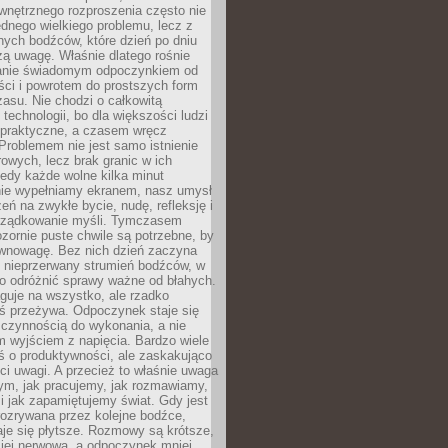
wnętrznego rozproszenia często nie
ednego wielkiego problemu, lecz z
nych bodźców, które dzień po dniu
ą uwagę. Właśnie dlatego rośnie
anie świadomym odpoczynkiem od
ści i powrotem do prostszych form
asu. Nie chodzi o całkowitą
 technologii, bo dla większości ludzi
iepraktyczne, a czasem wręcz
Problemem nie jest samo istnienie
rowych, lecz brak granic w ich
edy każde wolne kilka minut
ie wypełniamy ekranem, nasz umysł
zeń na zwykłe bycie, nudę, refleksję i
rządkowanie myśli. Tymczasem
ozornie puste chwile są potrzebne, by
wnowagę. Bez nich dzień zaczyna
 nieprzerwany strumień bodźców, w
no odróżnić sprawy ważne od błahych.
guje na wszystko, ale rzadko
ś przeżywa. Odpoczynek staje się
 czynnością do wykonania, a nie
 wyjściem z napięcia. Bardzo wiele
ś o produktywności, ale zaskakująco
ci uwagi. A przecież to właśnie uwaga
ym, jak pracujemy, jak rozmawiamy,
i jak zapamiętujemy świat. Gdy jest
rozrywana przez kolejne bodźce,
je się płytsze. Rozmowy są krótsze,
ziej nerwowa, a odpoczynek mniej