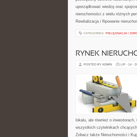
uporządkować wiedzę oraz spojrze
nieruchomości z wielu różnych pe
Rewitalizacja i flipowanie nieruc
CATEGORIES:
PIELĘGNACJA I ZDR
RYNEK NIERUCH
POSTED BY ADMIN
LIP - 14 - 
lokalu, ale również o inwestorach
wszystkich czytelnikach chcących
Zobacz także Nieruchomości i Ku