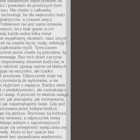
anie świadomym odpoczynkiem od
ści i powrotem do prostszych form
asu. Nie chodzi o całkowitą
 technologii, bo dla większości ludzi
iepraktyczne, a czasem wręcz
Problemem nie jest samo istnienie
rowych, lecz brak granic w ich
edy każde wolne kilka minut
ie wypełniamy ekranem, nasz umysł
zeń na zwykłe bycie, nudę, refleksję i
rządkowanie myśli. Tymczasem
ozornie puste chwile są potrzebne, by
wnowagę. Bez nich dzień zaczyna
 nieprzerwany strumień bodźców, w
no odróżnić sprawy ważne od błahych.
guje na wszystko, ale rzadko
ś przeżywa. Odpoczynek staje się
 czynnością do wykonania, a nie
 wyjściem z napięcia. Bardzo wiele
ś o produktywności, ale zaskakująco
ci uwagi. A przecież to właśnie uwaga
ym, jak pracujemy, jak rozmawiamy,
i jak zapamiętujemy świat. Gdy jest
rozrywana przez kolejne bodźce,
je się płytsze. Rozmowy są krótsze,
ziej nerwowa, a odpoczynek mniej
latego jednym z najcenniejszych
zuje się umiejętność wyłączania się
hwilę. Może to być spacer bez
ranek bez sprawdzania wiadomości,