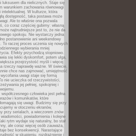
 luksusem dla nielicznych. Staje się
m warunkiem zachowania równowagi
 intelektualnej. W kulturze, która
ągłą dostępność, taka postawa może
agi. Ale to właśnie ona pozwala
ś, co coraz częściej gubimy: własną
oże najtrudniejsze jest to, że nie da
towego spokoju. Nie wystarczy jedna
edno postanowienie ani weekendowy
. To raczej proces uczenia się nowych
odziennego wybierania mniej
życia. Efekty przychodzą stopniowo.
awia się lekki dyskomfort, potem ulga,
iększa przejrzystość myśli i więcej
na rzeczy naprawdę ważne. W świecie,
annie chce nas zajmować, umiejętność
wycofania uwagi staje się formą
 To nie ucieczka od rzeczywistości,
zeżywania jej pełniej, spokojniej i
swojemu.
 współczesnego człowieka jest pełna
razów i komunikatów, które
domagają się uwagi. Budzimy się przy
racujemy w otoczeniu ekranów,
 przy serialach, a wieczorem znów
wiadomości, powiadomienia i kolejne
aki rytm wydaje się naturalny, bo stał
hny, ale coraz więcej osób zauważa,
taje bez konsekwencji. Narastające
rudność w skupieniu, rozdrażnienie i