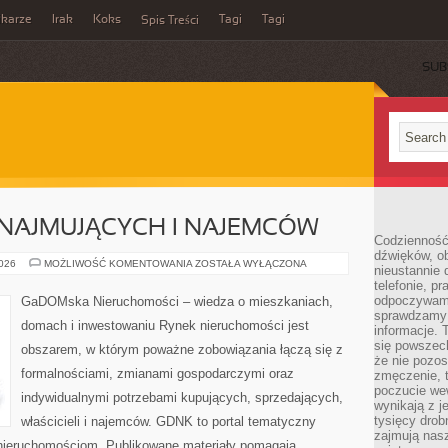
ikarze
Irak
Koks
Tagi
Tagi
Spis Treści
SUB
NAJMUJĄCYCH I NAJEMCÓW
Codzienność
dźwięków, ob
PORADY
2026
MOŻLIWOŚĆ KOMENTOWANIA
ZOSTAŁA WYŁĄCZONA
nieustannie 
DLA
telefonie, p
WYNAJMUJĄCYCH
I
odpoczywamy
GaDOMska Nieruchomości – wiedza o mieszkaniach,
NAJEMCÓW
sprawdzamy 
domach i inwestowaniu Rynek nieruchomości jest
informacje. T
się powszec
obszarem, w którym poważne zobowiązania łączą się z
że nie pozos
formalnościami, zmianami gospodarczymi oraz
zmęczenie, t
poczucie we
indywidualnymi potrzebami kupujących, sprzedających,
wynikają z j
tysięcy drob
właścicieli i najemców. GDNK to portal tematyczny
zajmują nasz
ieruchomościom. Publikowane materiały pomagają