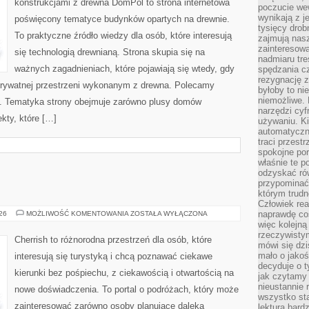
konstrukcjami z drewna DomPol to strona internetowa
poczucie we
wynikają z j
poświęcony tematyce budynków opartych na drewnie.
tysięcy drob
To praktyczne źródło wiedzy dla osób, które interesują
zajmują nasz
zainteresow
się technologią drewnianą. Strona skupia się na
nadmiaru tre
ważnych zagadnieniach, które pojawiają się wtedy, gdy
spędzania cz
rezygnację z
rywatnej przestrzeni wykonanym z drewna. Polecamy
byłoby to n
niemożliwe. 
. Tematyka strony obejmuje zarówno plusy domów
narzędzi cyf
kty, które […]
używaniu. Ki
automatyczn
traci przestr
spokojne po
właśnie te p
odzyskać ró
przypominać
którym trud
Człowiek rea
GRECJA
naprawdę co
026
MOŻLIWOŚĆ KOMENTOWANIA
ZOSTAŁA WYŁĄCZONA
więc kolejną
rzeczywistym
Cherrish to różnorodna przestrzeń dla osób, które
mówi się dzi
mało o jakoś
interesują się turystyką i chcą poznawać ciekawe
decyduje o t
kierunki bez pośpiechu, z ciekawością i otwartością na
jak czytamy 
nieustannie 
nowe doświadczenia. To portal o podróżach, który może
wszystko sta
zainteresować zarówno osoby planujące daleką
lektura bard