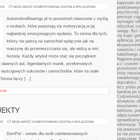
kaprysem ani
ZŁOTA
2026
MOŻLIWOŚĆ KOMENTOWANIA
ZOSTAŁA WYŁĄCZONA
podstawowy
ERA
psychicznej i
MOTORYZACJI
premiuje ci
AutomotiveBearings.pl to przestrzeń stworzone z myślą
wymagać odw
o osobach, które pasjonują się motoryzacją w jej
odzyskać co
uwagę. Być m
najbardziej emocjonującym wydaniu. To strona dla tych,
się kupić go
aplikacja, j
którzy nie patrzą na samochód wyłącznie jak na
eksperyment
maszynę do przemieszczania się, ale widzą w nim
nawyków i c
hałaśliwego 
historię. Każdy artykuł może stać się początkiem
Najpierw poj
at dawnych aut, legendarnych marek, przełomowych
a z czasem w
przestrzeni 
, wyścigowych sukcesów i samochodów, które na stałe
który nieust
świadomego 
 Strona łączy […]
dojrzałości.
lecz próba pr
ACJA
bardziej po 
Codzienność
dźwięków, ob
nieustannie 
OJEKTY
telefonie, p
odpoczywamy
sprawdzamy 
INSPIRACJE
026
MOŻLIWOŚĆ KOMENTOWANIA
ZOSTAŁA WYŁĄCZONA
informacje. T
I
PROJEKTY
się powszec
DomPol – serwis dla osób zainteresowanych
że nie pozos
zmęczenie, t