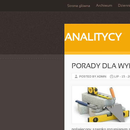
Archiwum
Dzienn
Strona główna
ANALITYCY
PORADY DLA WY
POSTED BY ADMIN
LIP - 15 - 
poświęcony szeroko rozumianym n