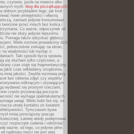
ie, czytanie, jazda na rowerze albo
łasnych myśli.
blog dla początkujących
ę dobrym przykładem tego, jak krok
dować nowe umiejętności i własną
twórczą, zamiast jedynie konsumować
i tworzone przez innych bez końca i
zatrzymania. Co ważne, odpoczynek od
dźców nie służy jedynie lepszemu
u. Pomaga także odzyskać głębszy
lacjami. Wiele rozmów prowadzimy dziś
ci, jednocześnie zerkając na ekran,
c na wiadomości lub myśląc o
daniach. Taki sposób bycia sprawia,
ują się słuchani tylko częściowo, a
dzany czas staje się fragmentaryczny.
na jakiś czas odkładamy urządzenia,
era innej jakości. Zwykła rozmowa przy
acer bez robienia zdjęć czy wspólny
 przerywania milknącym i ożywającym
ą wydawać się prostymi rzeczami,
 one często przywracają poczucie
Obecność nie wymaga spektakularnych
wymaga uwagi. Wielu ludzi boi się, że
znacza utratę kontaktu ze światem
 efektywności. Tymczasem bywa
mysł mniej przeciążony pracuje
 skuteczniej. Łatwiej wtedy podejmować
czyć rozpoczęte zadania i odróżniać
wdę ważne, od tego, co jedynie pilne.
d nadmiaru treści nie jest więc