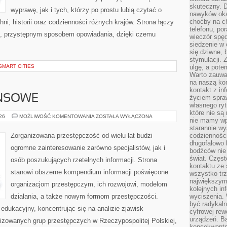
skuteczny. D
wyprawę, jak i tych, którzy po prostu lubią czytać o
nawyków oka
choćby na c
hni, historii oraz codzienności różnych krajów. Strona łączy
telefonu, po
m, przystępnym sposobem opowiadania, dzięki czemu
wieczór spę
siedzenie w 
się dziwne, 
stymulacji.
SMART CITIES
ulgę, a pote
Warto zauważ
na naszą kon
kontakt z in
ANSOWE
życiem spraw
własnego ry
które nie są
PODZIEMIE
026
MOŻLIWOŚĆ KOMENTOWANIA
ZOSTAŁA WYŁĄCZONA
nie mamy wp
FINANSOWE
starannie w
Zorganizowana przestępczość od wielu lat budzi
codzienności
długofalowo
ogromne zainteresowanie zarówno specjalistów, jak i
bodźców nie
świat. Częs
osób poszukujących rzetelnych informacji. Strona
kontaktu ze 
stanowi obszerne kompendium informacji poświęcone
wszystko tr
największym
organizacjom przestępczym, ich rozwojowi, modelom
kolejnych in
działania, a także nowym formom przestępczości.
wyciszenia.
być radykaln
edukacyjny, koncentrując się na analizie zjawisk
cyfrowej rew
urządzeń. Ba
nizowanych grup przestępczych w Rzeczypospolitej Polskiej,
konsekwentn