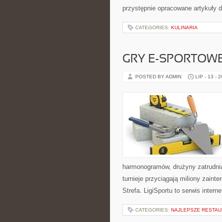
przystępnie opracowane artykuły
CATEGORIES:
KULINARIA
GRY E-SPORTOW
POSTED BY ADMIN
LIP - 13 - 
harmonogramów, drużyny zatrudnia
turnieje przyciągają miliony zain
Strefa. LigiSportu to serwis int
CATEGORIES:
NAJLEPSZE RESTAU