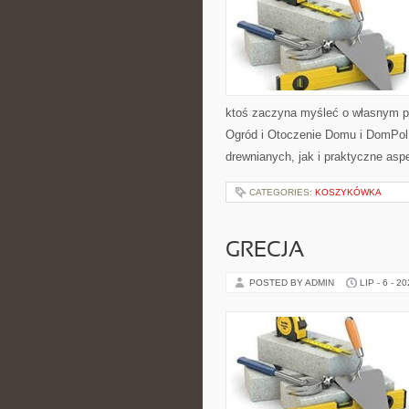
ktoś zaczyna myśleć o własnym p
Ogród i Otoczenie Domu i DomPol
drewnianych, jak i praktyczne aspe
CATEGORIES:
KOSZYKÓWKA
GRECJA
POSTED BY ADMIN
LIP - 6 - 2