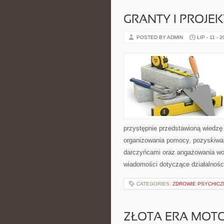
GRANTY I PROJE
POSTED BY ADMIN
LIP - 11 - 
przystępnie przedstawioną wiedzę 
organizowania pomocy, pozyskiwan
darczyńcami oraz angażowania wol
wiadomości dotyczące działalnośc
CATEGORIES:
ZDROWIE PSYCHICZ
ZŁOTA ERA MOTO