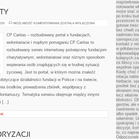
majsterkowan
notowanie w
KTY
może stać si
po kroku bu
przestrzeń 
GRANTY
2026
MOŻLIWOŚĆ KOMENTOWANIA
ZOSTAŁA WYŁĄCZONA
gotowe treśc
I
bez chwili 
PROJEKTY
nadmiaru bo
CP Caritas – rozbudowany portal o fundacjach,
samopoczuci
wolontariacie i mądrym pomaganiu CP Caritas to
kontakt z re
w półobecnoś
rozbudowany serwis internetowy poświęcony fundacjom
odpowiadają
charytatywnym, wolontariatowi oraz różnym sposobom
kolejnych za
że bliscy cz
wspierania osób znajdujących się w trudnej sytuacji
wspólnie spę
Kiedy choć 
życiowej. Jest to portal, w którym można znaleźć
relacja nabi
dotyczące działalności fundacji w Polsce i na świecie,
herbacie, sp
posiłek bez
ia środków, prowadzenia zbiórek, współpracy z
ekranem mog
ontariuszy. Tematyka serwisu obejmuje między innymi
lecz właśnie
bliskości. 
i […]
gestów, ale 
zwolnienie o
albo spadek
NE
odwrotnie. U
spokojniej i
decyzje, koń
to, co napra
RYZACJI
Odpoczynek o