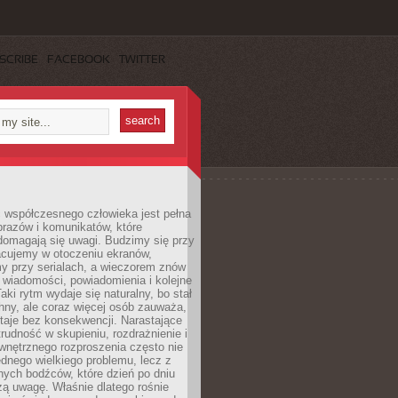
SCRIBE
FACEBOOK
TWITTER
 współczesnego człowieka jest pełna
razów i komunikatów, które
domagają się uwagi. Budzimy się przy
racujemy w otoczeniu ekranów,
 przy serialach, a wieczorem znów
wiadomości, powiadomienia i kolejne
aki rytm wydaje się naturalny, bo stał
hny, ale coraz więcej osób zauważa,
taje bez konsekwencji. Narastające
rudność w skupieniu, rozdrażnienie i
wnętrznego rozproszenia często nie
ednego wielkiego problemu, lecz z
nych bodźców, które dzień po dniu
ą uwagę. Właśnie dlatego rośnie