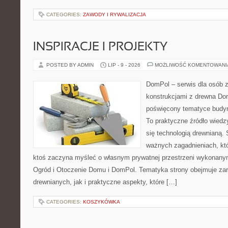
CATEGORIES:
ZAWODY I RYWALIZACJA
INSPIRACJE I PROJEKTY
POSTED BY ADMIN
LIP - 9 - 2026
MOŻLIWOŚĆ KOMENTOWAN
DomPol – serwis dla osób 
konstrukcjami z drewna Dom
poświęcony tematyce budyn
To praktyczne źródło wiedzy
się technologią drewnianą. 
ważnych zagadnieniach, któ
ktoś zaczyna myśleć o własnym prywatnej przestrzeni wykonan
Ogród i Otoczenie Domu i DomPol. Tematyka strony obejmuje z
drewnianych, jak i praktyczne aspekty, które […]
CATEGORIES:
KOSZYKÓWKA