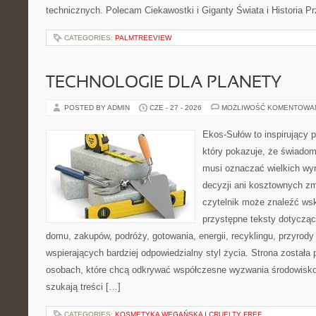
technicznych. Polecam Ciekawostki i Giganty Świata i Historia P
CATEGORIES:
PALMTREEVIEW
TECHNOLOGIE DLA PLANETY
POSTED BY ADMIN
CZE - 27 - 2026
MOŻLIWOŚĆ KOMENTOWA
Ekos-Sułów to inspirujący p
który pokazuje, że świadom
musi oznaczać wielkich wy
decyzji ani kosztownych zm
czytelnik może znaleźć wsk
przystępne teksty dotyczą
domu, zakupów, podróży, gotowania, energii, recyklingu, przyrod
wspierających bardziej odpowiedzialny styl życia. Strona została
osobach, które chcą odkrywać współczesne wyzwania środowisko
szukają treści […]
CATEGORIES:
KOSMETYKA WEGAŃSKA I CRUELTY FREE