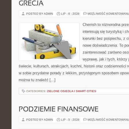
GRECJA
POSTED BY ADMIN
LIP - 6 - 2026
MOŻLIWOŚĆ KOMENTOWAN
Cherrish to różnorodna prze
interesują się turystyką i
kierunki bez pośpiechu, z c
nowe doświadczenia. To por
zainteresować zarówno oso
wyprawę, jak i tych, którzy 
świecie, kulturach, atrakcjach, kuchni, historii oraz codzienności
w sobie przydatne porady z lekkim, przystępnym sposobem opowi
można tu znaleźć […]
CATEGORIES:
ZIELONE OSIEDLA I SMART CITIES
PODZIEMIE FINANSOWE
POSTED BY ADMIN
LIP - 5 - 2026
MOŻLIWOŚĆ KOMENTOWAN