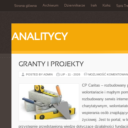
Archiwum
Dziennikarze
Irak
Koks
Strona główna
Spis Tr
ANALITYCY
GRANTY I PROJEKTY
POSTED BY ADMIN
LIP - 11 - 2026
MOŻLIWOŚĆ KOMENTOWAN
CP Caritas – rozbudowany p
wolontariacie i mądrym pom
rozbudowany serwis intern
charytatywnym, wolontaria
wspierania osób znajdującyc
życiowej. Jest to portal, 
przystępnie przedstawioną wiedzę dotyczące działalności fundacji