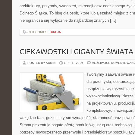
architektury, przyrody, wydarzeń, rekreacji oraz codziennego życ
Dolnego Śląska. To blog dla osób, które lubią szukać miejsc z 
nie ogranicza się wyłącznie do najbardziej znanych […]
CATEGORIES:
TURCJA
CIEKAWOSTKI I GIGANTY ŚWIATA
POSTED BY ADMIN
LIP - 1 - 2026
MOŻLIWOŚĆ KOMENTOWAN
Tworzymy zaawansowane ro
dla przemysłu, dostarczaj
urządzenia wykorzystujące 
wysokociśnieniową. Nasza d
na projektowaniu, produkcji
kompleksowych rozwiązań, 
wszędzie tam, gdzie liczy się wydajność, staranność oraz pewn
Strona prezentuje bogatą ofertę produktów, usług oraz technologii
potrzeby nowoczesnego przemysłu i przedsiębiorstw poszukując