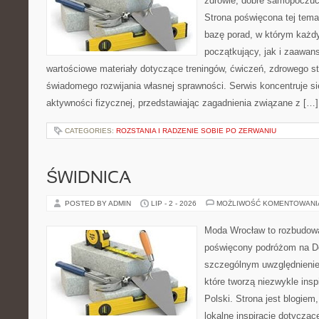
zdrowie, dobre samopoczuci
Strona poświęcona tej tem
bazę porad, w którym każdy
początkujący, jak i zaawa
wartościowe materiały dotyczące treningów, ćwiczeń, zdrowego st
świadomego rozwijania własnej sprawności. Serwis koncentruje s
aktywności fizycznej, przedstawiając zagadnienia związane z […]
CATEGORIES:
ROZSTANIA I RADZENIE SOBIE PO ZERWANIU
ŚWIDNICA
POSTED BY ADMIN
LIP - 2 - 2026
MOŻLIWOŚĆ KOMENTOWAN
Moda Wrocław to rozbudowa
poświęcony podróżom na D
szczególnym uwzględnienie
które tworzą niezwykle insp
Polski. Strona jest blogie
lokalne inspiracje dotyczące