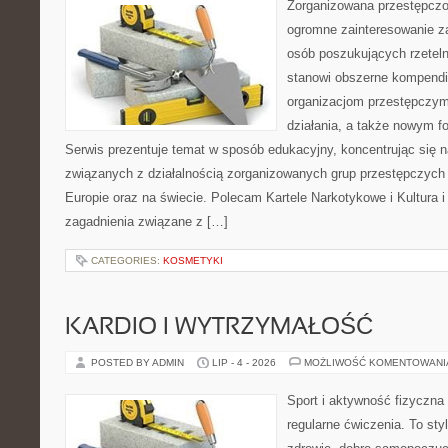
Zorganizowana przestępczoś
ogromne zainteresowanie za
osób poszukujących rzeteln
stanowi obszerne kompendi
organizacjom przestępczym
działania, a także nowym f
Serwis prezentuje temat w sposób edukacyjny, koncentrując się na
związanych z działalnością zorganizowanych grup przestępczych 
Europie oraz na świecie. Polecam Kartele Narkotykowe i Kultura i 
zagadnienia związane z […]
CATEGORIES:
KOSMETYKI
KARDIO I WYTRZYMAŁOŚĆ
POSTED BY ADMIN
LIP - 4 - 2026
MOŻLIWOŚĆ KOMENTOWAN
Sport i aktywność fizyczna 
regularne ćwiczenia. To sty