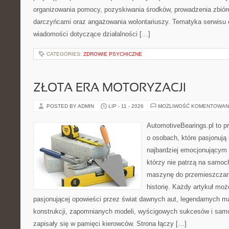
organizowania pomocy, pozyskiwania środków, prowadzenia zbiór
darczyńcami oraz angażowania wolontariuszy. Tematyka serwisu 
wiadomości dotyczące działalności […]
CATEGORIES:
ZDROWIE PSYCHICZNE
ZŁOTA ERA MOTORYZACJI
POSTED BY ADMIN
LIP - 11 - 2026
MOŻLIWOŚĆ KOMENTOWAN
AutomotiveBearings.pl to p
o osobach, które pasjonują 
najbardziej emocjonującym 
którzy nie patrzą na samoc
maszynę do przemieszczani
historię. Każdy artykuł mo
pasjonującej opowieści przez świat dawnych aut, legendarnych 
konstrukcji, zapomnianych modeli, wyścigowych sukcesów i samo
zapisały się w pamięci kierowców. Strona łączy […]