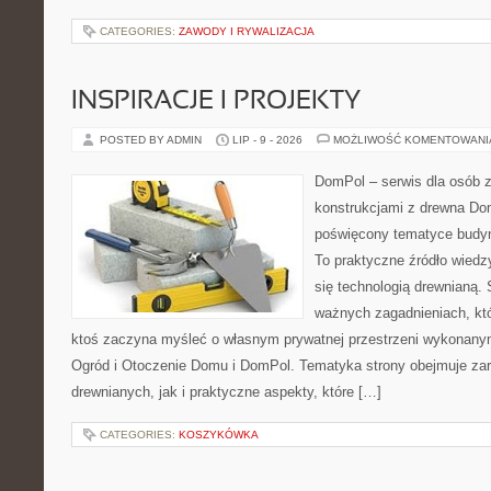
CATEGORIES:
ZAWODY I RYWALIZACJA
INSPIRACJE I PROJEKTY
POSTED BY ADMIN
LIP - 9 - 2026
MOŻLIWOŚĆ KOMENTOWAN
DomPol – serwis dla osób 
konstrukcjami z drewna Dom
poświęcony tematyce budyn
To praktyczne źródło wiedzy
się technologią drewnianą. 
ważnych zagadnieniach, któ
ktoś zaczyna myśleć o własnym prywatnej przestrzeni wykonan
Ogród i Otoczenie Domu i DomPol. Tematyka strony obejmuje z
drewnianych, jak i praktyczne aspekty, które […]
CATEGORIES:
KOSZYKÓWKA