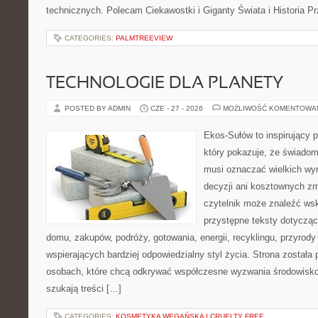
technicznych. Polecam Ciekawostki i Giganty Świata i Historia P
CATEGORIES:
PALMTREEVIEW
TECHNOLOGIE DLA PLANETY
POSTED BY ADMIN
CZE - 27 - 2026
MOŻLIWOŚĆ KOMENTOWA
Ekos-Sułów to inspirujący p
który pokazuje, że świadom
musi oznaczać wielkich wy
decyzji ani kosztownych zm
czytelnik może znaleźć wsk
przystępne teksty dotyczą
domu, zakupów, podróży, gotowania, energii, recyklingu, przyrod
wspierających bardziej odpowiedzialny styl życia. Strona została
osobach, które chcą odkrywać współczesne wyzwania środowisko
szukają treści […]
CATEGORIES:
KOSMETYKA WEGAŃSKA I CRUELTY FREE