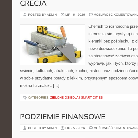
GRECJA
POSTED BY ADMIN
LIP - 6 - 2026
MOŻLIWOŚĆ KOMENTOWAN
Cherrish to różnorodna prze
interesują się turystyką i
kierunki bez pośpiechu, z c
nowe doświadczenia. To por
zainteresować zarówno oso
wyprawę, jak i tych, którzy 
świecie, kulturach, atrakcjach, kuchni, historii oraz codzienności
w sobie przydatne porady z lekkim, przystępnym sposobem opowi
można tu znaleźć […]
CATEGORIES:
ZIELONE OSIEDLA I SMART CITIES
PODZIEMIE FINANSOWE
POSTED BY ADMIN
LIP - 5 - 2026
MOŻLIWOŚĆ KOMENTOWAN