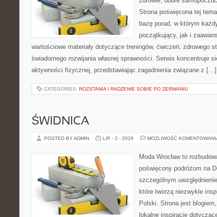
zdrowie, dobre samopoczuci
Strona poświęcona tej tem
bazę porad, w którym każdy
początkujący, jak i zaawa
wartościowe materiały dotyczące treningów, ćwiczeń, zdrowego st
świadomego rozwijania własnej sprawności. Serwis koncentruje s
aktywności fizycznej, przedstawiając zagadnienia związane z […]
CATEGORIES:
ROZSTANIA I RADZENIE SOBIE PO ZERWANIU
ŚWIDNICA
POSTED BY ADMIN
LIP - 2 - 2026
MOŻLIWOŚĆ KOMENTOWAN
Moda Wrocław to rozbudowa
poświęcony podróżom na D
szczególnym uwzględnienie
które tworzą niezwykle insp
Polski. Strona jest blogie
lokalne inspiracje dotyczące