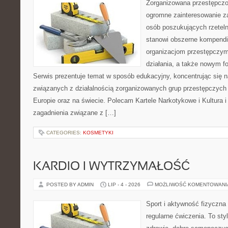
Zorganizowana przestępczoś
ogromne zainteresowanie za
osób poszukujących rzeteln
stanowi obszerne kompendi
organizacjom przestępczym
działania, a także nowym f
Serwis prezentuje temat w sposób edukacyjny, koncentrując się na
związanych z działalnością zorganizowanych grup przestępczych 
Europie oraz na świecie. Polecam Kartele Narkotykowe i Kultura i 
zagadnienia związane z […]
CATEGORIES:
KOSMETYKI
KARDIO I WYTRZYMAŁOŚĆ
POSTED BY ADMIN
LIP - 4 - 2026
MOŻLIWOŚĆ KOMENTOWAN
Sport i aktywność fizyczna 
regularne ćwiczenia. To sty