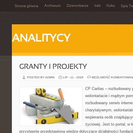
Archiwum
Dziennikarze
Irak
Koks
Strona główna
Spis Tr
ANALITYCY
GRANTY I PROJEKTY
POSTED BY ADMIN
LIP - 11 - 2026
MOŻLIWOŚĆ KOMENTOWAN
CP Caritas – rozbudowany p
wolontariacie i mądrym pom
rozbudowany serwis intern
charytatywnym, wolontaria
wspierania osób znajdującyc
życiowej. Jest to portal, 
przystępnie przedstawioną wiedzę dotyczące działalności fundacji