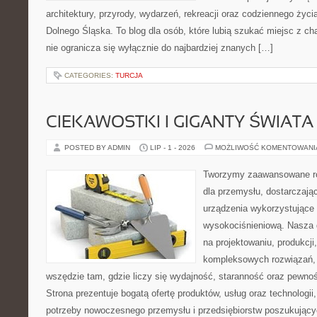
architektury, przyrody, wydarzeń, rekreacji oraz codziennego życ
Dolnego Śląska. To blog dla osób, które lubią szukać miejsc z 
nie ogranicza się wyłącznie do najbardziej znanych […]
CATEGORIES:
TURCJA
CIEKAWOSTKI I GIGANTY ŚWIATA
POSTED BY ADMIN
LIP - 1 - 2026
MOŻLIWOŚĆ KOMENTOWAN
Tworzymy zaawansowane ro
dla przemysłu, dostarczaj
urządzenia wykorzystujące 
wysokociśnieniową. Nasza d
na projektowaniu, produkcji
kompleksowych rozwiązań, 
wszędzie tam, gdzie liczy się wydajność, staranność oraz pewn
Strona prezentuje bogatą ofertę produktów, usług oraz technologii
potrzeby nowoczesnego przemysłu i przedsiębiorstw poszukując