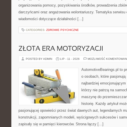
organizowania pomocy, pozyskiwania środków, prowadzenia zbiór
darczyńcami oraz angażowania wolontariuszy. Tematyka serwisu 
wiadomości dotyczące działalności […]
CATEGORIES:
ZDROWIE PSYCHICZNE
ZŁOTA ERA MOTORYZACJI
POSTED BY ADMIN
LIP - 11 - 2026
MOŻLIWOŚĆ KOMENTOWAN
AutomotiveBearings.pl to p
o osobach, które pasjonują 
najbardziej emocjonującym 
którzy nie patrzą na samoc
maszynę do przemieszczani
historię. Każdy artykuł mo
pasjonującej opowieści przez świat dawnych aut, legendarnych 
konstrukcji, zapomnianych modeli, wyścigowych sukcesów i samo
zapisały się w pamięci kierowców. Strona łączy […]