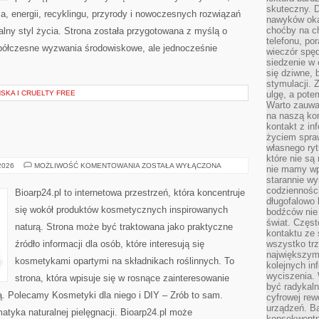
skuteczny. D
, energii, recyklingu, przyrody i nowoczesnych rozwiązań
nawyków oka
choćby na c
alny styl życia. Strona została przygotowana z myślą o
telefonu, po
półczesne wyzwania środowiskowe, ale jednocześnie
wieczór spę
siedzenie w 
się dziwne, 
stymulacji.
KA I CRUELTY FREE
ulgę, a pote
Warto zauważ
na naszą kon
kontakt z in
życiem spraw
własnego ry
które nie są
EKO-
 2026
MOŻLIWOŚĆ KOMENTOWANIA
ZOSTAŁA WYŁĄCZONA
nie mamy wp
MAKIJAŻ
starannie w
codzienności
Bioarp24.pl to internetowa przestrzeń, która koncentruje
długofalowo
się wokół produktów kosmetycznych inspirowanych
bodźców nie
świat. Częs
naturą. Strona może być traktowana jako praktyczne
kontaktu ze 
źródło informacji dla osób, które interesują się
wszystko tr
największym
kosmetykami opartymi na składnikach roślinnych. To
kolejnych in
wyciszenia.
strona, która wpisuje się w rosnące zainteresowanie
być radykaln
ą. Polecamy Kosmetyki dla niego i DIY – Zrób to sam.
cyfrowej rew
urządzeń. Ba
tyka naturalnej pielęgnacji. Bioarp24.pl może
konsekwentn