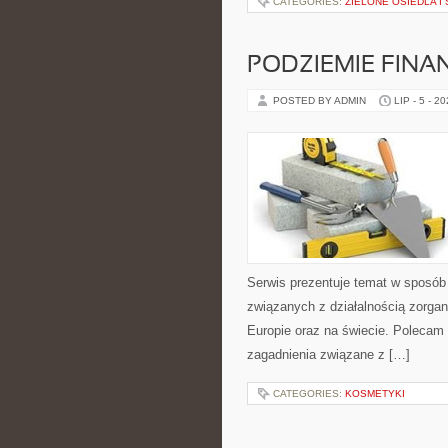
CATEGORIES:
ZIELONE OSIEDLA I 
PODZIEMIE FIN
POSTED BY ADMIN
LIP - 5 - 2
Serwis prezentuje temat w sposób 
związanych z działalnością zorga
Europie oraz na świecie. Polecam K
zagadnienia związane z […]
CATEGORIES:
KOSMETYKI