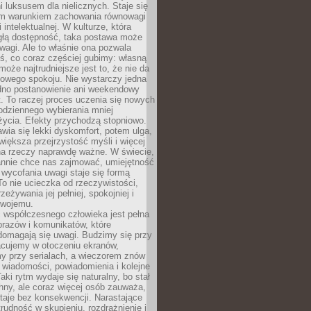
 luksusem dla nielicznych. Staje się
m warunkiem zachowania równowagi
 intelektualnej. W kulturze, która
ągłą dostępność, taka postawa może
agi. Ale to właśnie ona pozwala
ś, co coraz częściej gubimy: własną
oże najtrudniejsze jest to, że nie da
towego spokoju. Nie wystarczy jedna
edno postanowienie ani weekendowy
. To raczej proces uczenia się nowych
odziennego wybierania mniej
życia. Efekty przychodzą stopniowo.
awia się lekki dyskomfort, potem ulga,
iększa przejrzystość myśli i więcej
na rzeczy naprawdę ważne. W świecie,
annie chce nas zajmować, umiejętność
wycofania uwagi staje się formą
 To nie ucieczka od rzeczywistości,
zeżywania jej pełniej, spokojniej i
swojemu.
 współczesnego człowieka jest pełna
razów i komunikatów, które
domagają się uwagi. Budzimy się przy
racujemy w otoczeniu ekranów,
 przy serialach, a wieczorem znów
wiadomości, powiadomienia i kolejne
aki rytm wydaje się naturalny, bo stał
hny, ale coraz więcej osób zauważa,
taje bez konsekwencji. Narastające
rudność w skupieniu, rozdrażnienie i