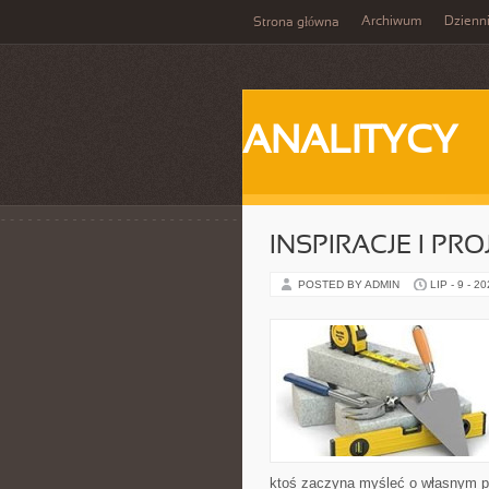
Archiwum
Dzienn
Strona główna
ANALITYCY
INSPIRACJE I PR
POSTED BY ADMIN
LIP - 9 - 2
ktoś zaczyna myśleć o własnym p