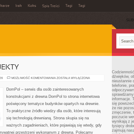
ikarze
Irak
Koks
Tagi
Tagi
Spis Treści
SUB
OJEKTY
Codzienność
dźwięków, ob
INSPIRACJE
026
MOŻLIWOŚĆ KOMENTOWANIA
ZOSTAŁA WYŁĄCZONA
nieustannie 
I
PROJEKTY
telefonie, p
DomPol – serwis dla osób zainteresowanych
odpoczywamy
sprawdzamy 
konstrukcjami z drewna DomPol to strona internetowa
informacje. T
się powszec
poświęcony tematyce budynków opartych na drewnie.
że nie pozos
To praktyczne źródło wiedzy dla osób, które interesują
zmęczenie, t
poczucie we
się technologią drewnianą. Strona skupia się na
wynikają z j
ważnych zagadnieniach, które pojawiają się wtedy, gdy
tysięcy drob
zajmują nasz
rywatnej przestrzeni wykonanym z drewna. Polecamy