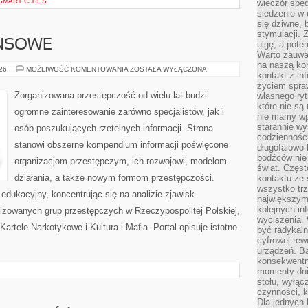
SMART CITIES
wieczór spę
siedzenie w 
się dziwne, 
stymulacji.
ANSOWE
ulgę, a pote
Warto zauważ
na naszą kon
PODZIEMIE
026
MOŻLIWOŚĆ KOMENTOWANIA
ZOSTAŁA WYŁĄCZONA
kontakt z in
FINANSOWE
życiem spraw
Zorganizowana przestępczość od wielu lat budzi
własnego ry
które nie są
ogromne zainteresowanie zarówno specjalistów, jak i
nie mamy wp
starannie w
osób poszukujących rzetelnych informacji. Strona
codzienności
stanowi obszerne kompendium informacji poświęcone
długofalowo
bodźców nie
organizacjom przestępczym, ich rozwojowi, modelom
świat. Częs
działania, a także nowym formom przestępczości.
kontaktu ze 
wszystko tr
edukacyjny, koncentrując się na analizie zjawisk
największym
kolejnych in
nizowanych grup przestępczych w Rzeczypospolitej Polskiej,
wyciszenia.
artele Narkotykowe i Kultura i Mafia. Portal opisuje istotne
być radykaln
cyfrowej rew
urządzeń. Ba
konsekwentn
momenty dnia
stołu, wyłąc
czynności, 
Dla jednych 