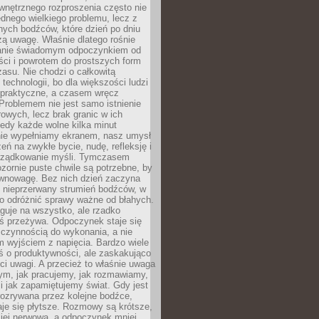
wnętrznego rozproszenia często nie
ednego wielkiego problemu, lecz z
nych bodźców, które dzień po dniu
ą uwagę. Właśnie dlatego rośnie
anie świadomym odpoczynkiem od
ści i powrotem do prostszych form
asu. Nie chodzi o całkowitą
 technologii, bo dla większości ludzi
iepraktyczne, a czasem wręcz
Problemem nie jest samo istnienie
rowych, lecz brak granic w ich
edy każde wolne kilka minut
ie wypełniamy ekranem, nasz umysł
zeń na zwykłe bycie, nudę, refleksję i
rządkowanie myśli. Tymczasem
ozornie puste chwile są potrzebne, by
wnowagę. Bez nich dzień zaczyna
 nieprzerwany strumień bodźców, w
no odróżnić sprawy ważne od błahych.
guje na wszystko, ale rzadko
ś przeżywa. Odpoczynek staje się
 czynnością do wykonania, a nie
 wyjściem z napięcia. Bardzo wiele
ś o produktywności, ale zaskakująco
ci uwagi. A przecież to właśnie uwaga
ym, jak pracujemy, jak rozmawiamy,
i jak zapamiętujemy świat. Gdy jest
rozrywana przez kolejne bodźce,
je się płytsze. Rozmowy są krótsze,
ziej nerwowa, a odpoczynek mniej