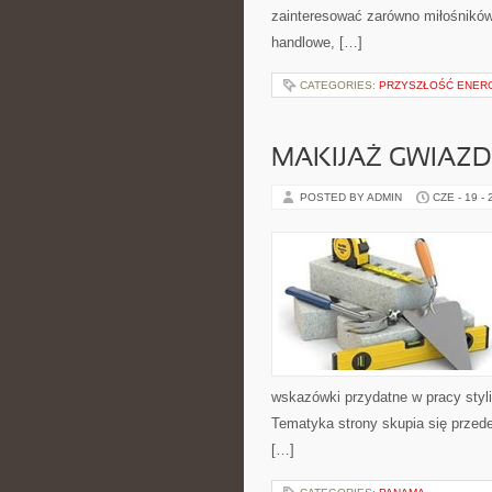
zainteresować zarówno miłośników
handlowe, […]
CATEGORIES:
PRZYSZŁOŚĆ ENERG
MAKIJAŻ GWIAZD
POSTED BY ADMIN
CZE - 19 -
wskazówki przydatne w pracy styli
Tematyka strony skupia się przed
[…]