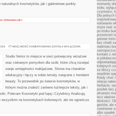
 naturalnych kosmetyków, jak i gabinetowe punkty
momenty dnia
stołu, wyłąc
czynności, 
Dla jednych 
majsterkowan
II ODNAWIALNEJ
notowanie w
może stać si
po kroku bu
przestrzeń 
gotowe treśc
bez chwili 
nadmiaru bo
MAKIJAŻ
 2026
MOŻLIWOŚĆ KOMENTOWANIA
ZOSTAŁA WYŁĄCZONA
GWIAZD
samopoczuci
kontakt z re
Studio Veriss to miejsce w sieci poświęcony wizażowi
w półobecnoś
odpowiadają
oraz ciekawym pomysłom dla osób, które chcą rozwijać
kolejnych za
swoje umiejętności makijażowe. Strona ma charakter
że bliscy cz
wspólnie spę
edukacyjny i łączy w sobie tematy związane z trendami
Kiedy choć 
beauty. To przewodnik po świecie kosmetyków, w
relacja nabi
herbacie, sp
którym można znaleźć zarówno luźniejsze teksty, jak i
posiłek bez
ekranem mog
stki. Polecam Kosmetyki pod lupą i Czytelnicy Analizują.
lecz właśnie
e wszystkim na kosmetykach kolorowych, ale nie ogranicza
bliskości. 
gestów, ale 
zwolnienie o
albo spadek