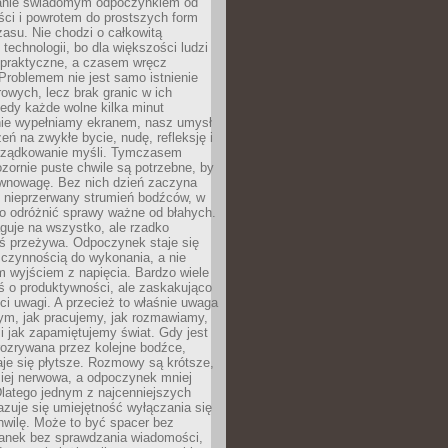
anie świadomym odpoczynkiem od
ści i powrotem do prostszych form
asu. Nie chodzi o całkowitą
 technologii, bo dla większości ludzi
iepraktyczne, a czasem wręcz
Problemem nie jest samo istnienie
rowych, lecz brak granic w ich
edy każde wolne kilka minut
ie wypełniamy ekranem, nasz umysł
zeń na zwykłe bycie, nudę, refleksję i
rządkowanie myśli. Tymczasem
ozornie puste chwile są potrzebne, by
wnowagę. Bez nich dzień zaczyna
 nieprzerwany strumień bodźców, w
no odróżnić sprawy ważne od błahych.
guje na wszystko, ale rzadko
ś przeżywa. Odpoczynek staje się
 czynnością do wykonania, a nie
 wyjściem z napięcia. Bardzo wiele
ś o produktywności, ale zaskakująco
ci uwagi. A przecież to właśnie uwaga
ym, jak pracujemy, jak rozmawiamy,
i jak zapamiętujemy świat. Gdy jest
rozrywana przez kolejne bodźce,
je się płytsze. Rozmowy są krótsze,
ziej nerwowa, a odpoczynek mniej
latego jednym z najcenniejszych
zuje się umiejętność wyłączania się
hwilę. Może to być spacer bez
ranek bez sprawdzania wiadomości,