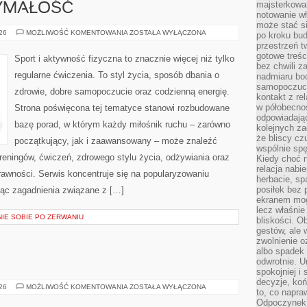
majsterkowan
ZYMAŁOŚĆ
notowanie w
może stać si
KARDIO
026
MOŻLIWOŚĆ KOMENTOWANIA
ZOSTAŁA WYŁĄCZONA
po kroku bu
I
przestrzeń 
WYTRZYMAŁOŚĆ
gotowe treśc
Sport i aktywność fizyczna to znacznie więcej niż tylko
bez chwili 
regularne ćwiczenia. To styl życia, sposób dbania o
nadmiaru bo
samopoczuci
zdrowie, dobre samopoczucie oraz codzienną energię.
kontakt z re
w półobecnoś
Strona poświęcona tej tematyce stanowi rozbudowane
odpowiadają
bazę porad, w którym każdy miłośnik ruchu – zarówno
kolejnych za
że bliscy cz
początkujący, jak i zaawansowany – może znaleźć
wspólnie spę
reningów, ćwiczeń, zdrowego stylu życia, odżywiania oraz
Kiedy choć 
relacja nabi
rawności. Serwis koncentruje się na popularyzowaniu
herbacie, sp
posiłek bez
jąc zagadnienia związane z […]
ekranem mog
lecz właśnie
NIE SOBIE PO ZERWANIU
bliskości. 
gestów, ale 
zwolnienie o
albo spadek
odwrotnie. U
spokojniej i
decyzje, koń
ŚWIDNICA
026
MOŻLIWOŚĆ KOMENTOWANIA
ZOSTAŁA WYŁĄCZONA
to, co napra
Odpoczynek o