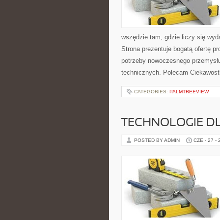
wszędzie tam, gdzie liczy się wy
Strona prezentuje bogatą ofertę pr
potrzeby nowoczesnego przemysłu
technicznych. Polecam Ciekawostki
CATEGORIES:
PALMTREEVIEW
TECHNOLOGIE D
POSTED BY ADMIN
CZE - 27 -