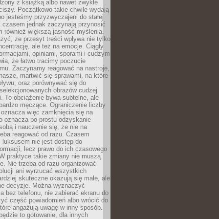
dzony z książką albo nawet zwykłe
ciszy. Początkowo takie chwile wydają
bo jesteśmy przyzwyczajeni do stałej
 Z czasem jednak zaczynają przynosić
m również większą jasność myślenia.
yć, że przesyt treści wpływa nie tylko
centrację, ale też na emocje. Ciągły
formacjami, opiniami, sporami i cudzym
ia, że łatwo tracimy poczucie
tmu. Zaczynamy reagować na nastroje,
 nasze, martwić się sprawami, na które
ływu, oraz porównywać się do
yselekcjonowanych obrazów cudzej
. To obciążenie bywa subtelne, ale
 bardzo męczące. Ograniczenie liczby
 oznacza więc zamknięcia się na
to oznacza po prostu odzyskanie
sobą i nauczenie się, że nie na
zeba reagować od razu. Czasem
 luksusem nie jest dostęp do
formacji, lecz prawo do ich czasowego
 W praktyce takie zmiany nie muszą
e. Nie trzeba od razu organizować
olucji ani wyrzucać wszystkich
rdziej skuteczne okazują się małe, ale
e decyzje. Można wyznaczyć
 bez telefonu, nie zabierać ekranu do
zyć część powiadomień albo wrócić do
które angażują uwagę w inny sposób.
będzie to gotowanie, dla innych