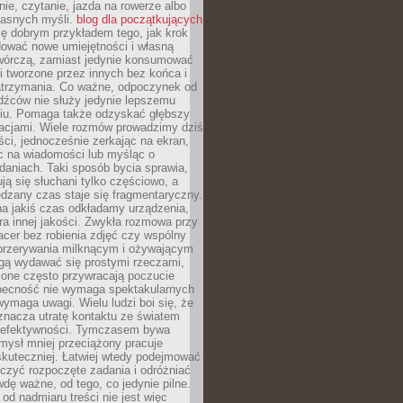
ie, czytanie, jazda na rowerze albo
łasnych myśli.
blog dla początkujących
ę dobrym przykładem tego, jak krok
dować nowe umiejętności i własną
twórczą, zamiast jedynie konsumować
i tworzone przez innych bez końca i
zatrzymania. Co ważne, odpoczynek od
dźców nie służy jedynie lepszemu
u. Pomaga także odzyskać głębszy
lacjami. Wiele rozmów prowadzimy dziś
ci, jednocześnie zerkając na ekran,
c na wiadomości lub myśląc o
daniach. Taki sposób bycia sprawia,
ują się słuchani tylko częściowo, a
dzany czas staje się fragmentaryczny.
na jakiś czas odkładamy urządzenia,
era innej jakości. Zwykła rozmowa przy
acer bez robienia zdjęć czy wspólny
 przerywania milknącym i ożywającym
ą wydawać się prostymi rzeczami,
 one często przywracają poczucie
Obecność nie wymaga spektakularnych
wymaga uwagi. Wielu ludzi boi się, że
znacza utratę kontaktu ze światem
 efektywności. Tymczasem bywa
mysł mniej przeciążony pracuje
 skuteczniej. Łatwiej wtedy podejmować
czyć rozpoczęte zadania i odróżniać
wdę ważne, od tego, co jedynie pilne.
d nadmiaru treści nie jest więc