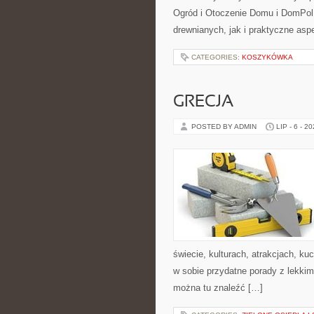
Ogród i Otoczenie Domu i DomPol
drewnianych, jak i praktyczne aspe
CATEGORIES:
KOSZYKÓWKA
GRECJA
POSTED BY ADMIN
LIP - 6 - 2
świecie, kulturach, atrakcjach, kuc
w sobie przydatne porady z lekki
można tu znaleźć […]