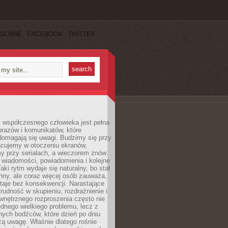
SCRIBE
FACEBOOK
TWITTER
 współczesnego człowieka jest pełna
razów i komunikatów, które
domagają się uwagi. Budzimy się przy
racujemy w otoczeniu ekranów,
 przy serialach, a wieczorem znów
wiadomości, powiadomienia i kolejne
aki rytm wydaje się naturalny, bo stał
hny, ale coraz więcej osób zauważa,
taje bez konsekwencji. Narastające
rudność w skupieniu, rozdrażnienie i
wnętrznego rozproszenia często nie
ednego wielkiego problemu, lecz z
nych bodźców, które dzień po dniu
ą uwagę. Właśnie dlatego rośnie