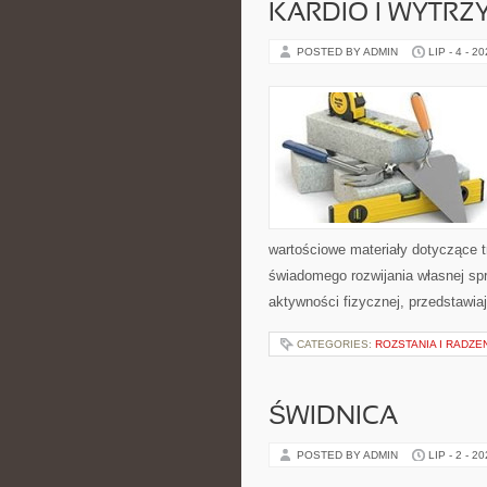
KARDIO I WYTR
POSTED BY ADMIN
LIP - 4 - 2
wartościowe materiały dotyczące t
świadomego rozwijania własnej sp
aktywności fizycznej, przedstawia
CATEGORIES:
ROZSTANIA I RADZE
ŚWIDNICA
POSTED BY ADMIN
LIP - 2 - 2