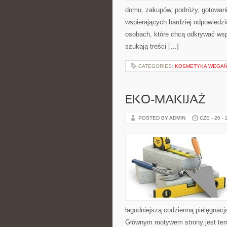
domu, zakupów, podróży, gotowania
wspierających bardziej odpowiedzi
osobach, które chcą odkrywać ws
szukają treści […]
CATEGORIES:
KOSMETYKA WEGAŃS
EKO-MAKIJAŻ
POSTED BY ADMIN
CZE - 20 -
łagodniejszą codzienną pielęgnacj
Głównym motywem strony jest tema