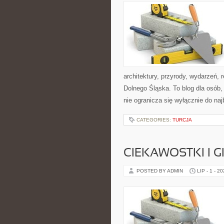
architektury, przyrody, wydarzeń,
Dolnego Śląska. To blog dla osób
nie ogranicza się wyłącznie do na
CATEGORIES:
TURCJA
CIEKAWOSTKI I 
POSTED BY ADMIN
LIP - 1 - 2