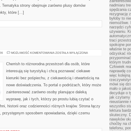
zainteresow
nadmiaru tre
. Tematyka strony obejmuje zarówno plusy domów
spędzania cz
kty, które […]
rezygnację z
byłoby to n
niemożliwe. 
narzędzi cyf
używaniu. Ki
automatyczn
traci przestr
spokojne po
właśnie te p
GRECJA
026
MOŻLIWOŚĆ KOMENTOWANIA
ZOSTAŁA WYŁĄCZONA
odzyskać ró
przypominać
którym trud
Cherrish to różnorodna przestrzeń dla osób, które
Człowiek rea
interesują się turystyką i chcą poznawać ciekawe
naprawdę co
więc kolejną
kierunki bez pośpiechu, z ciekawością i otwartością na
rzeczywistym
mówi się dzi
nowe doświadczenia. To portal o podróżach, który może
mało o jakoś
zainteresować zarówno osoby planujące daleką
decyduje o t
jak czytamy 
wyprawę, jak i tych, którzy po prostu lubią czytać o
nieustannie 
hni, historii oraz codzienności różnych krajów. Strona łączy
wszystko sta
lektura bard
m, przystępnym sposobem opowiadania, dzięki czemu
skuteczny. D
nawyków oka
choćby na c
telefonu, po