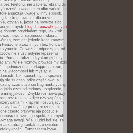
 bez telefonu, nie zabierać ekranu do
zyć część powiadomień albo wrócić do
które angażują uwagę w inny sposób.
będzie to gotowanie, dla innych
ie, czytanie, jazda na rowerze albo
łasnych myśli.
blog dla początkujących
ę dobrym przykładem tego, jak krok
dować nowe umiejętności i własną
twórczą, zamiast jedynie konsumować
i tworzone przez innych bez końca i
zatrzymania. Co ważne, odpoczynek od
dźców nie służy jedynie lepszemu
u. Pomaga także odzyskać głębszy
lacjami. Wiele rozmów prowadzimy dziś
ci, jednocześnie zerkając na ekran,
c na wiadomości lub myśląc o
daniach. Taki sposób bycia sprawia,
ują się słuchani tylko częściowo, a
dzany czas staje się fragmentaryczny.
na jakiś czas odkładamy urządzenia,
era innej jakości. Zwykła rozmowa przy
acer bez robienia zdjęć czy wspólny
 przerywania milknącym i ożywającym
ą wydawać się prostymi rzeczami,
 one często przywracają poczucie
Obecność nie wymaga spektakularnych
wymaga uwagi. Wielu ludzi boi się, że
znacza utratę kontaktu ze światem
 efektywności. Tymczasem bywa