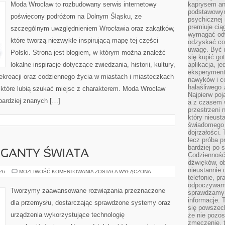
Moda Wrocław to rozbudowany serwis internetowy
kaprysem ani
podstawowy
poświęcony podróżom na Dolnym Śląsku, ze
psychicznej i
premiuje ci
szczególnym uwzględnieniem Wrocławia oraz zakątków,
wymagać odw
które tworzą niezwykle inspirującą mapę tej części
odzyskać co
uwagę. Być m
Polski. Strona jest blogiem, w którym można znaleźć
się kupić go
lokalne inspiracje dotyczące zwiedzania, historii, kultury,
aplikacja, j
eksperyment
 rekreacji oraz codziennego życia w miastach i miasteczkach
nawyków i c
hałaśliwego 
, które lubią szukać miejsc z charakterem. Moda Wrocław
Najpierw poj
jbardziej znanych […]
a z czasem w
przestrzeni 
który nieust
świadomego 
dojrzałości.
lecz próba pr
bardziej po 
GIGANTY ŚWIATA
Codzienność
dźwięków, ob
nieustannie 
CIEKAWOSTKI
026
MOŻLIWOŚĆ KOMENTOWANIA
ZOSTAŁA WYŁĄCZONA
I
telefonie, p
GIGANTY
odpoczywamy
ŚWIATA
Tworzymy zaawansowane rozwiązania przeznaczone
sprawdzamy 
informacje. T
dla przemysłu, dostarczając sprawdzone systemy oraz
się powszec
urządzenia wykorzystujące technologię
że nie pozos
zmęczenie, t