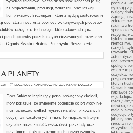
wysokociśnieniową. Nasza działalność koncentruje się
poczucie we
wynikają z j
na projektowaniu, produkcji, wdrażaniu oraz rozwoju
tysięcy drob
kompleksowych rozwiązań, które znajdują zastosowanie
zajmują nasz
zainteresow
dajność, staranność oraz pewność wykonywanych procesów.
nadmiaru tre
oduktów, usług oraz technologii, które odpowiadają na
spędzania cz
rezygnację z
 i przedsiębiorstw poszukujących niezawodnych rozwiązań
byłoby to n
niemożliwe. 
 i Giganty Świata i Historia Przemysłu. Nasza oferta […]
narzędzi cyf
używaniu. Ki
automatyczn
traci przestr
spokojne po
właśnie te p
LA PLANETY
odzyskać ró
przypominać
którym trud
TECHNOLOGIE
 2026
MOŻLIWOŚĆ KOMENTOWANIA
ZOSTAŁA WYŁĄCZONA
Człowiek rea
DLA
PLANETY
naprawdę co
Ekos-Sułów to inspirujący portal poświęcony ekologii,
więc kolejną
rzeczywistym
który pokazuje, że świadome podejście do przyrody nie
mówi się dzi
mało o jakoś
musi oznaczać wielkich wyrzeczeń, skomplikowanych
decyduje o t
decyzji ani kosztownych zmian. To miejsce, w którym
jak czytamy 
nieustannie 
czytelnik może znaleźć wskazówki, przykłady oraz
wszystko sta
przystępne teksty dotyczące codziennych wyborów,
lektura bard