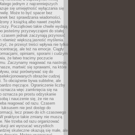
latego jednym z najcenniejszych
zuje się umiejętność wyłączania się
hwilę. Może to być spacer bez
ranek bez sprawdzania wiadomości,
dzony z książką albo nawet zwykłe
ciszy. Początkowo takie chwile wydają
bo jesteśmy przyzwyczajeni do stałej
 Z czasem jednak zaczynają przynosić
m również większą jasność myślenia.
yć, że przesyt treści wpływa nie tylko
centrację, ale też na emocje. Ciągły
formacjami, opiniami, sporami i cudzym
ia, że łatwo tracimy poczucie
tmu. Zaczynamy reagować na nastroje,
 nasze, martwić się sprawami, na które
ływu, oraz porównywać się do
yselekcjonowanych obrazów cudzej
. To obciążenie bywa subtelne, ale
 bardzo męczące. Ograniczenie liczby
 oznacza więc zamknięcia się na
to oznacza po prostu odzyskanie
sobą i nauczenie się, że nie na
zeba reagować od razu. Czasem
 luksusem nie jest dostęp do
formacji, lecz prawo do ich czasowego
 W praktyce takie zmiany nie muszą
e. Nie trzeba od razu organizować
olucji ani wyrzucać wszystkich
rdziej skuteczne okazują się małe, ale
e decyzje. Można wyznaczyć