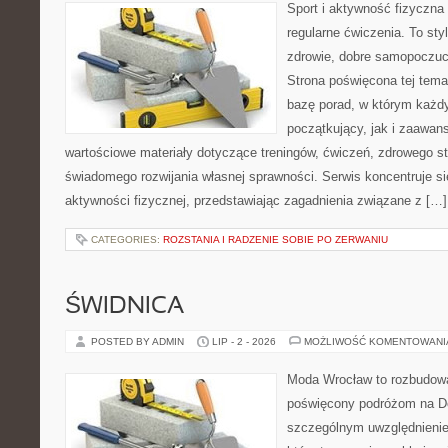
Sport i aktywność fizyczna 
regularne ćwiczenia. To sty
zdrowie, dobre samopoczuci
Strona poświęcona tej tem
bazę porad, w którym każdy
początkujący, jak i zaawa
wartościowe materiały dotyczące treningów, ćwiczeń, zdrowego st
świadomego rozwijania własnej sprawności. Serwis koncentruje s
aktywności fizycznej, przedstawiając zagadnienia związane z […]
CATEGORIES:
ROZSTANIA I RADZENIE SOBIE PO ZERWANIU
ŚWIDNICA
POSTED BY ADMIN
LIP - 2 - 2026
MOŻLIWOŚĆ KOMENTOWAN
Moda Wrocław to rozbudowa
poświęcony podróżom na D
szczególnym uwzględnienie