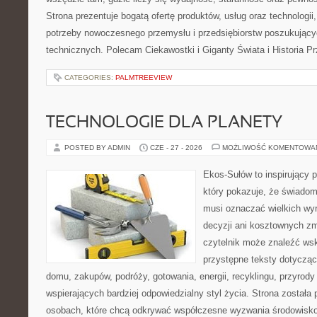
Strona prezentuje bogatą ofertę produktów, usług oraz technologii
potrzeby nowoczesnego przemysłu i przedsiębiorstw poszukując
technicznych. Polecam Ciekawostki i Giganty Świata i Historia P
CATEGORIES:
PALMTREEVIEW
TECHNOLOGIE DLA PLANETY
POSTED BY ADMIN
CZE - 27 - 2026
MOŻLIWOŚĆ KOMENTOWA
Ekos-Sułów to inspirujący p
który pokazuje, że świadom
musi oznaczać wielkich wy
decyzji ani kosztownych zm
czytelnik może znaleźć wsk
przystępne teksty dotyczą
domu, zakupów, podróży, gotowania, energii, recyklingu, przyrod
wspierających bardziej odpowiedzialny styl życia. Strona została
osobach, które chcą odkrywać współczesne wyzwania środowisko