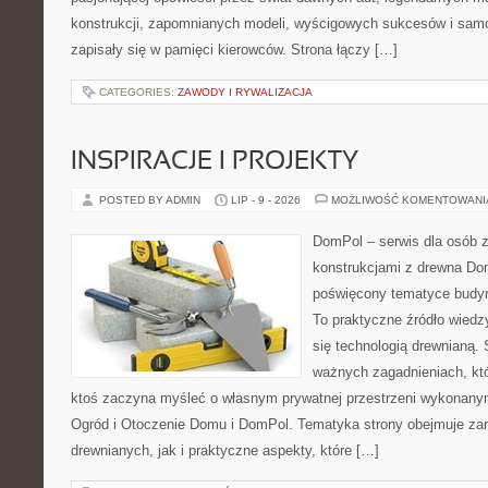
konstrukcji, zapomnianych modeli, wyścigowych sukcesów i samo
zapisały się w pamięci kierowców. Strona łączy […]
CATEGORIES:
ZAWODY I RYWALIZACJA
INSPIRACJE I PROJEKTY
POSTED BY ADMIN
LIP - 9 - 2026
MOŻLIWOŚĆ KOMENTOWAN
DomPol – serwis dla osób 
konstrukcjami z drewna Dom
poświęcony tematyce budyn
To praktyczne źródło wiedzy
się technologią drewnianą. 
ważnych zagadnieniach, któ
ktoś zaczyna myśleć o własnym prywatnej przestrzeni wykonan
Ogród i Otoczenie Domu i DomPol. Tematyka strony obejmuje z
drewnianych, jak i praktyczne aspekty, które […]