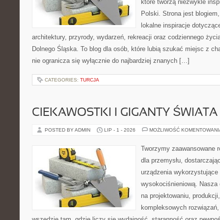
które tworzą niezwykle insp
Polski. Strona jest blogie
lokalne inspiracje dotyczące
architektury, przyrody, wydarzeń, rekreacji oraz codziennego życ
Dolnego Śląska. To blog dla osób, które lubią szukać miejsc z 
nie ogranicza się wyłącznie do najbardziej znanych […]
CATEGORIES:
TURCJA
CIEKAWOSTKI I GIGANTY ŚWIATA
POSTED BY ADMIN
LIP - 1 - 2026
MOŻLIWOŚĆ KOMENTOWAN
Tworzymy zaawansowane ro
dla przemysłu, dostarczaj
urządzenia wykorzystujące 
wysokociśnieniową. Nasza d
na projektowaniu, produkcji
kompleksowych rozwiązań, 
wszędzie tam, gdzie liczy się wydajność, staranność oraz pewn