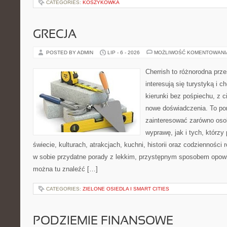
CATEGORIES:
KOSZYKÓWKA
GRECJA
POSTED BY ADMIN
LIP - 6 - 2026
MOŻLIWOŚĆ KOMENTOWAN
Cherrish to różnorodna prze
interesują się turystyką i
kierunki bez pośpiechu, z c
nowe doświadczenia. To por
zainteresować zarówno oso
wyprawę, jak i tych, którzy 
świecie, kulturach, atrakcjach, kuchni, historii oraz codzienności
w sobie przydatne porady z lekkim, przystępnym sposobem opowi
można tu znaleźć […]
CATEGORIES:
ZIELONE OSIEDLA I SMART CITIES
PODZIEMIE FINANSOWE