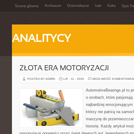
Archiwum
Dziennikarze
Irak
Koks
Strona główna
Spis Tr
ANALITYCY
ZŁOTA ERA MOTORYZACJI
POSTED BY ADMIN
LIP - 11 - 2026
MOŻLIWOŚĆ KOMENTOWAN
AutomotiveBearings.pl to p
o osobach, które pasjonują 
najbardziej emocjonującym 
którzy nie patrzą na samoc
maszynę do przemieszczani
historię. Każdy artykuł mo
pasjonującej opowieści przez świat dawnych aut, legendarnych 