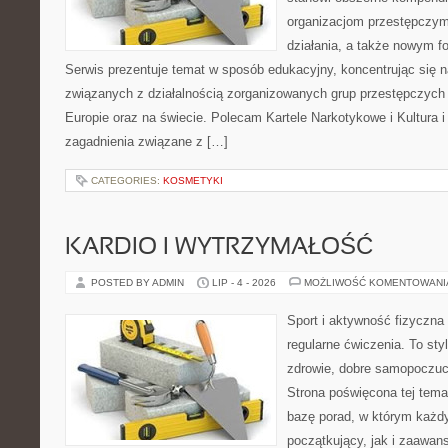
organizacjom przestępczym
działania, a także nowym f
Serwis prezentuje temat w sposób edukacyjny, koncentrując się na
związanych z działalnością zorganizowanych grup przestępczych 
Europie oraz na świecie. Polecam Kartele Narkotykowe i Kultura i 
zagadnienia związane z […]
CATEGORIES:
KOSMETYKI
KARDIO I WYTRZYMAŁOŚĆ
POSTED BY ADMIN
LIP - 4 - 2026
MOŻLIWOŚĆ KOMENTOWAN
Sport i aktywność fizyczna 
regularne ćwiczenia. To sty
zdrowie, dobre samopoczuci
Strona poświęcona tej tem
bazę porad, w którym każdy
początkujący, jak i zaawa