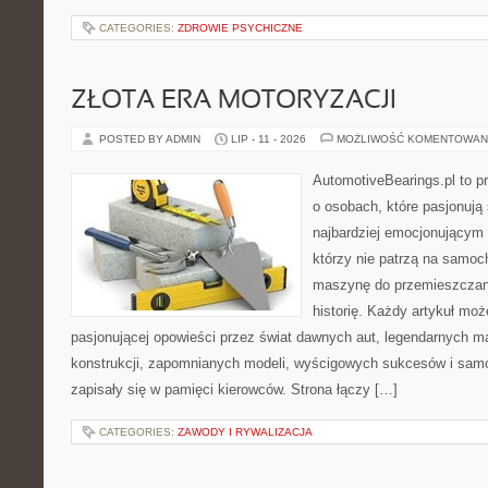
CATEGORIES:
ZDROWIE PSYCHICZNE
ZŁOTA ERA MOTORYZACJI
POSTED BY ADMIN
LIP - 11 - 2026
MOŻLIWOŚĆ KOMENTOWAN
AutomotiveBearings.pl to p
o osobach, które pasjonują 
najbardziej emocjonującym 
którzy nie patrzą na samoc
maszynę do przemieszczani
historię. Każdy artykuł mo
pasjonującej opowieści przez świat dawnych aut, legendarnych 
konstrukcji, zapomnianych modeli, wyścigowych sukcesów i samo
zapisały się w pamięci kierowców. Strona łączy […]
CATEGORIES:
ZAWODY I RYWALIZACJA