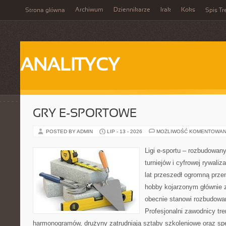
Archiwum
Dziennikarze
Irak
Koks
Strona główna
Spis Tr
ANALITYCY
GRY E-SPORTOWE
POSTED BY ADMIN
LIP - 13 - 2026
MOŻLIWOŚĆ KOMENTOWAN
Ligi e-sportu – rozbudowany
turniejów i cyfrowej rywaliz
lat przeszedł ogromną prze
hobby kojarzonym głównie
obecnie stanowi rozbudowan
Profesjonalni zawodnicy tr
harmonogramów, drużyny zatrudniają sztaby szkoleniowe oraz spe