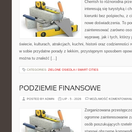
Cherrish to różnorodna prze
interesują się turystyką i
kierunki bez pośpiechu, z c
nowe doświadczenia. To por
zainteresować zarówno oso
wyprawę, jak i tych, którzy 
świecie, kulturach, atrakcjach, kuchni, historii oraz codzienności
w sobie przydatne porady z lekkim, przystępnym sposobem opowi
można tu znaleźć […]
CATEGORIES:
ZIELONE OSIEDLA I SMART CITIES
PODZIEMIE FINANSOWE
POSTED BY ADMIN
LIP - 5 - 2026
MOŻLIWOŚĆ KOMENTOWAN
Zorganizowana przestępczoś
ogromne zainteresowanie za
osób poszukujących rzeteln
stanowi obszerne kompendi