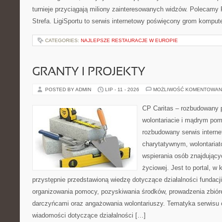
turnieje przyciągają miliony zainteresowanych widzów. Polecamy P
Strefa. LigiSportu to serwis internetowy poświęcony grom kompu
CATEGORIES:
NAJLEPSZE RESTAURACJE W EUROPIE
GRANTY I PROJEKTY
POSTED BY ADMIN
LIP - 11 - 2026
MOŻLIWOŚĆ KOMENTOWAN
CP Caritas – rozbudowany p
wolontariacie i mądrym pom
rozbudowany serwis intern
charytatywnym, wolontaria
wspierania osób znajdującyc
życiowej. Jest to portal, 
przystępnie przedstawioną wiedzę dotyczące działalności fundacji
organizowania pomocy, pozyskiwania środków, prowadzenia zbiór
darczyńcami oraz angażowania wolontariuszy. Tematyka serwisu 
wiadomości dotyczące działalności […]