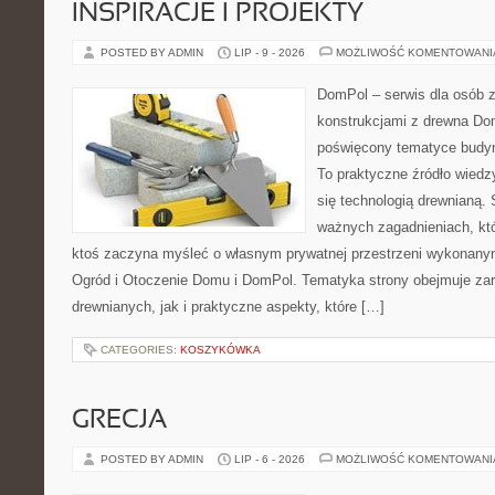
INSPIRACJE I PROJEKTY
POSTED BY ADMIN
LIP - 9 - 2026
MOŻLIWOŚĆ KOMENTOWAN
DomPol – serwis dla osób 
konstrukcjami z drewna Dom
poświęcony tematyce budyn
To praktyczne źródło wiedzy
się technologią drewnianą. 
ważnych zagadnieniach, któ
ktoś zaczyna myśleć o własnym prywatnej przestrzeni wykonan
Ogród i Otoczenie Domu i DomPol. Tematyka strony obejmuje z
drewnianych, jak i praktyczne aspekty, które […]
CATEGORIES:
KOSZYKÓWKA
GRECJA
POSTED BY ADMIN
LIP - 6 - 2026
MOŻLIWOŚĆ KOMENTOWAN