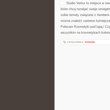
Studio Veriss to miejsce w s
które chcą rozwijać swoje umiejęt
sobie tematy związane z trendami
można znaleźć zarówno luźniejsze 
Polecam Kosmetyki pod lupą i Czyt
wszystkim na kosmetykach kolorow
CATEGORIES:
PANAMA