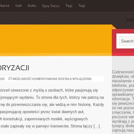
ikarze
Irak
Koks
Tagi
Tagi
Spis Treści
SUB
RYZACJI
Codzienność
dźwięków, ob
ZŁOTA
2026
MOŻLIWOŚĆ KOMENTOWANIA
ZOSTAŁA WYŁĄCZONA
nieustannie 
ERA
telefonie, p
MOTORYZACJI
odpoczywamy
strzeń stworzone z myślą o osobach, które pasjonują się
sprawdzamy 
jonującym wydaniu. To strona dla tych, którzy nie patrzą na
informacje. T
się powszec
ę do przemieszczania się, ale widzą w nim historię. Każdy
że nie pozos
pasjonującej opowieści przez świat dawnych aut,
zmęczenie, t
poczucie we
h konstrukcji, zapomnianych modeli, wyścigowych
wynikają z j
tysięcy drob
tałe zapisały się w pamięci kierowców. Strona łączy […]
zajmują nasz