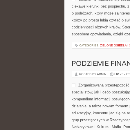
ciekawe kierunki bez pośpiechu, z
o podróżach, który może zainteres
którzy po prostu lubią czytać o świ
codzienności różnych krajów. Stro
sposobem opowiadania, dzięki cz
CATEGORIES:
ZIELONE OSIEDLA I 
PODZIEMIE FIN
POSTED BY ADMIN
LIP - 5 - 2
Zorganizowana przestępczość 
specjalistów, jak i osób poszukują
kompendium informacji poświęcon
działania, a także nowym formom 
edukacyjny, koncentrując się na a
grup przestępczych w Rzeczypospol
Narkotykowe i Kultura i Mafia. Por