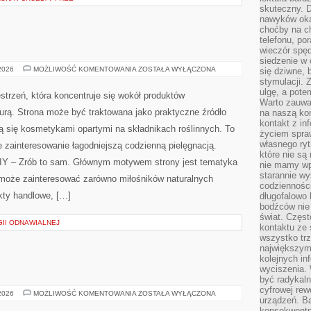
skuteczny. D
nawyków oka
choćby na c
telefonu, po
wieczór spę
siedzenie w 
EKO-
 2026
MOŻLIWOŚĆ KOMENTOWANIA
ZOSTAŁA WYŁĄCZONA
się dziwne, 
MAKIJAŻ
stymulacji.
ulgę, a pote
estrzeń, która koncentruje się wokół produktów
Warto zauważ
rą. Strona może być traktowana jako praktyczne źródło
na naszą kon
kontakt z in
ują się kosmetykami opartymi na składnikach roślinnych. To
życiem spraw
własnego ry
e zainteresowanie łagodniejszą codzienną pielęgnacją.
które nie są
DIY – Zrób to sam. Głównym motywem strony jest tematyka
nie mamy wp
starannie w
pl może zainteresować zarówno miłośników naturalnych
codzienności
kty handlowe, […]
długofalowo
bodźców nie
świat. Częs
II ODNAWIALNEJ
kontaktu ze 
wszystko tr
największym
kolejnych in
wyciszenia.
być radykaln
cyfrowej rew
MAKIJAŻ
 2026
MOŻLIWOŚĆ KOMENTOWANIA
ZOSTAŁA WYŁĄCZONA
urządzeń. Ba
GWIAZD
konsekwentn