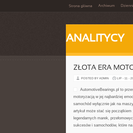
Archiwum
Dzienn
Strona główna
ANALITYCY
ZŁOTA ERA MOTO
POSTED BY ADMIN
LIP - 11 - 
AutomotiveBearings.pl to prze
motoryzacją w jej najbardziej emoc
samochód wyłącznie jak na maszyn
artykuł może stać się początkiem 
legendarnych marek, przełomowyc
sukcesów i samochodów, które na s