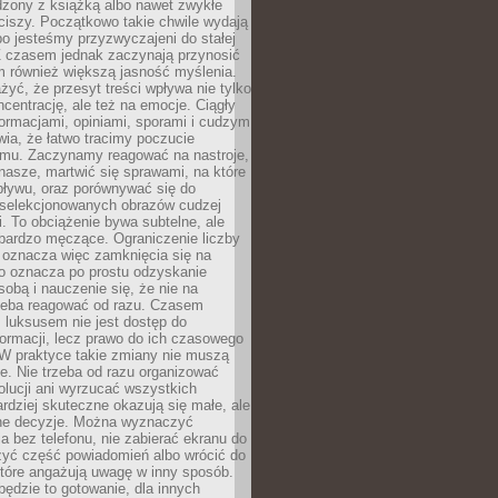
dzony z książką albo nawet zwykłe
ciszy. Początkowo takie chwile wydają
bo jesteśmy przyzwyczajeni do stałej
 Z czasem jednak zaczynają przynosić
m również większą jasność myślenia.
yć, że przesyt treści wpływa nie tylko
centrację, ale też na emocje. Ciągły
formacjami, opiniami, sporami i cudzym
ia, że łatwo tracimy poczucie
tmu. Zaczynamy reagować na nastroje,
 nasze, martwić się sprawami, na które
ływu, oraz porównywać się do
yselekcjonowanych obrazów cudzej
. To obciążenie bywa subtelne, ale
 bardzo męczące. Ograniczenie liczby
 oznacza więc zamknięcia się na
to oznacza po prostu odzyskanie
sobą i nauczenie się, że nie na
zeba reagować od razu. Czasem
 luksusem nie jest dostęp do
formacji, lecz prawo do ich czasowego
 W praktyce takie zmiany nie muszą
e. Nie trzeba od razu organizować
olucji ani wyrzucać wszystkich
rdziej skuteczne okazują się małe, ale
e decyzje. Można wyznaczyć
 bez telefonu, nie zabierać ekranu do
zyć część powiadomień albo wrócić do
które angażują uwagę w inny sposób.
będzie to gotowanie, dla innych