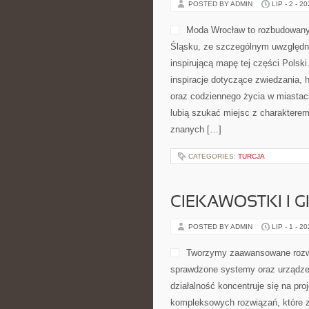
POSTED BY ADMIN
LIP - 2 - 2
Moda Wrocław to rozbudowany
Śląsku, ze szczególnym uwzględni
inspirującą mapę tej części Polsk
inspiracje dotyczące zwiedzania, hi
oraz codziennego życia w miastach
lubią szukać miejsc z charakterem
znanych […]
CATEGORIES:
TURCJA
CIEKAWOSTKI I 
POSTED BY ADMIN
LIP - 1 - 2
Tworzymy zaawansowane rozwi
sprawdzone systemy oraz urządze
działalność koncentruje się na pro
kompleksowych rozwiązań, które z