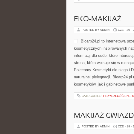
EKO-MAKIJAŻ
POSTED BY ADMIN
CZE - 20 -
Bioarp24.pl to internetowa prz
kosmetycznych inspirowanych natu
informacji dla osób, które interes
strona, która wpisuje się w rosnąc
Polecamy Kosmetyki dla niego i 
naturalnej pielęgnacji. Bioarp24.
kosmetyków, jak i gabinetowe pun
CATEGORIES:
PRZYSZŁOŚĆ ENERG
MAKIJAŻ GWIAZD
POSTED BY ADMIN
CZE - 19 -