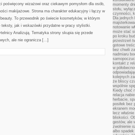
ieci poświęcony wizażowi oraz ciekawym pomysłom dla osób,
momenty dnia
stołu, wyłąc
ności makijażowe. Strona ma charakter edukacyjny i łączy w
czynności, 
Dla jednych 
 beauty. To przewodnik po świecie kosmetyków, w którym
majsterkowan
teksty, jak i wskazówki przydatne w pracy stylistki.
notowanie w
może stać si
elnicy Analizują. Tematyka strony skupia się przede
po kroku bu
ych, ale nie ogranicza […]
przestrzeń 
gotowe treśc
bez chwili 
nadmiaru bo
samopoczuci
kontakt z re
w półobecnoś
odpowiadają
kolejnych za
że bliscy cz
wspólnie spę
Kiedy choć 
relacja nabi
herbacie, sp
posiłek bez
ekranem mog
lecz właśnie
bliskości. 
gestów, ale 
zwolnienie o
albo spadek