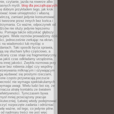
ie, czytanie, jazda na rowerze albo
łasnych myśli.
blog dla początkujących
ę dobrym przykładem tego, jak krok
dować nowe umiejętności i własną
twórczą, zamiast jedynie konsumować
i tworzone przez innych bez końca i
zatrzymania. Co ważne, odpoczynek od
dźców nie służy jedynie lepszemu
u. Pomaga także odzyskać głębszy
lacjami. Wiele rozmów prowadzimy dziś
ci, jednocześnie zerkając na ekran,
c na wiadomości lub myśląc o
daniach. Taki sposób bycia sprawia,
ują się słuchani tylko częściowo, a
dzany czas staje się fragmentaryczny.
na jakiś czas odkładamy urządzenia,
era innej jakości. Zwykła rozmowa przy
acer bez robienia zdjęć czy wspólny
 przerywania milknącym i ożywającym
ą wydawać się prostymi rzeczami,
 one często przywracają poczucie
Obecność nie wymaga spektakularnych
wymaga uwagi. Wielu ludzi boi się, że
znacza utratę kontaktu ze światem
 efektywności. Tymczasem bywa
mysł mniej przeciążony pracuje
 skuteczniej. Łatwiej wtedy podejmować
czyć rozpoczęte zadania i odróżniać
wdę ważne, od tego, co jedynie pilne.
d nadmiaru treści nie jest więc