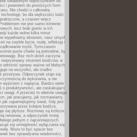
anie świadomym odpoczynkiem od
ści i powrotem do prostszych form
asu. Nie chodzi o całkowitą
 technologii, bo dla większości ludzi
iepraktyczne, a czasem wręcz
Problemem nie jest samo istnienie
rowych, lecz brak granic w ich
edy każde wolne kilka minut
ie wypełniamy ekranem, nasz umysł
zeń na zwykłe bycie, nudę, refleksję i
rządkowanie myśli. Tymczasem
ozornie puste chwile są potrzebne, by
wnowagę. Bez nich dzień zaczyna
 nieprzerwany strumień bodźców, w
no odróżnić sprawy ważne od błahych.
guje na wszystko, ale rzadko
ś przeżywa. Odpoczynek staje się
 czynnością do wykonania, a nie
 wyjściem z napięcia. Bardzo wiele
ś o produktywności, ale zaskakująco
ci uwagi. A przecież to właśnie uwaga
ym, jak pracujemy, jak rozmawiamy,
i jak zapamiętujemy świat. Gdy jest
rozrywana przez kolejne bodźce,
je się płytsze. Rozmowy są krótsze,
ziej nerwowa, a odpoczynek mniej
latego jednym z najcenniejszych
zuje się umiejętność wyłączania się
hwilę. Może to być spacer bez
ranek bez sprawdzania wiadomości,