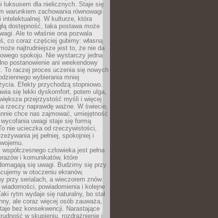
 luksusem dla nielicznych. Staje się
m warunkiem zachowania równowagi
 intelektualnej. W kulturze, która
ągłą dostępność, taka postawa może
agi. Ale to właśnie ona pozwala
ś, co coraz częściej gubimy: własną
oże najtrudniejsze jest to, że nie da
towego spokoju. Nie wystarczy jedna
edno postanowienie ani weekendowy
. To raczej proces uczenia się nowych
odziennego wybierania mniej
życia. Efekty przychodzą stopniowo.
awia się lekki dyskomfort, potem ulga,
iększa przejrzystość myśli i więcej
na rzeczy naprawdę ważne. W świecie,
annie chce nas zajmować, umiejętność
wycofania uwagi staje się formą
 To nie ucieczka od rzeczywistości,
zeżywania jej pełniej, spokojniej i
swojemu.
 współczesnego człowieka jest pełna
razów i komunikatów, które
domagają się uwagi. Budzimy się przy
racujemy w otoczeniu ekranów,
 przy serialach, a wieczorem znów
wiadomości, powiadomienia i kolejne
aki rytm wydaje się naturalny, bo stał
hny, ale coraz więcej osób zauważa,
taje bez konsekwencji. Narastające
rudność w skupieniu, rozdrażnienie i