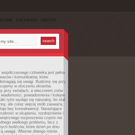
SCRIBE
FACEBOOK
TWITTER
 współczesnego człowieka jest pełna
razów i komunikatów, które
domagają się uwagi. Budzimy się przy
racujemy w otoczeniu ekranów,
 przy serialach, a wieczorem znów
wiadomości, powiadomienia i kolejne
aki rytm wydaje się naturalny, bo stał
hny, ale coraz więcej osób zauważa,
taje bez konsekwencji. Narastające
rudność w skupieniu, rozdrażnienie i
wnętrznego rozproszenia często nie
ednego wielkiego problemu, lecz z
nych bodźców, które dzień po dniu
ą uwagę. Właśnie dlatego rośnie