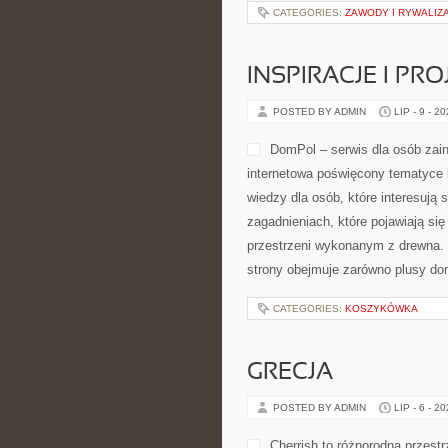
CATEGORIES:
ZAWODY I RYWALIZ
INSPIRACJE I PR
POSTED BY ADMIN
LIP - 9 - 2
DomPol – serwis dla osób zai
internetowa poświęcony tematyce 
wiedzy dla osób, które interesują 
zagadnieniach, które pojawiają si
przestrzeni wykonanym z drewna.
strony obejmuje zarówno plusy dom
CATEGORIES:
KOSZYKÓWKA
GRECJA
POSTED BY ADMIN
LIP - 6 - 2
Cherrish to różnorodna przestr