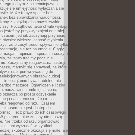
latego jednym z najcenniejszych
zuje się umiejętność wyłączania się
hwilę. Może to być spacer bez
ranek bez sprawdzania wiadomości,
dzony z książką albo nawet zwykłe
ciszy. Początkowo takie chwile wydają
bo jesteśmy przyzwyczajeni do stałej
 Z czasem jednak zaczynają przynosić
m również większą jasność myślenia.
yć, że przesyt treści wpływa nie tylko
centrację, ale też na emocje. Ciągły
formacjami, opiniami, sporami i cudzym
ia, że łatwo tracimy poczucie
tmu. Zaczynamy reagować na nastroje,
 nasze, martwić się sprawami, na które
ływu, oraz porównywać się do
yselekcjonowanych obrazów cudzej
. To obciążenie bywa subtelne, ale
 bardzo męczące. Ograniczenie liczby
 oznacza więc zamknięcia się na
to oznacza po prostu odzyskanie
sobą i nauczenie się, że nie na
zeba reagować od razu. Czasem
 luksusem nie jest dostęp do
formacji, lecz prawo do ich czasowego
 W praktyce takie zmiany nie muszą
e. Nie trzeba od razu organizować
olucji ani wyrzucać wszystkich
rdziej skuteczne okazują się małe, ale
e decyzje. Można wyznaczyć