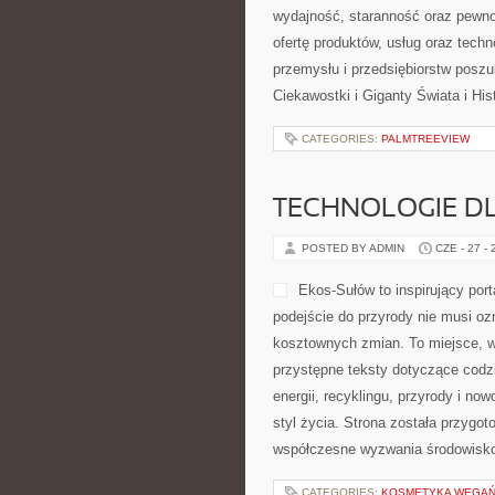
wydajność, staranność oraz pewn
ofertę produktów, usług oraz tech
przemysłu i przedsiębiorstw posz
Ciekawostki i Giganty Świata i Hi
CATEGORIES:
PALMTREEVIEW
TECHNOLOGIE D
POSTED BY ADMIN
CZE - 27 -
Ekos-Sułów to inspirujący por
podejście do przyrody nie musi o
kosztownych zmian. To miejsce, w
przystępne teksty dotyczące codz
energii, recyklingu, przyrody i n
styl życia. Strona została przygo
współczesne wyzwania środowiskow
CATEGORIES:
KOSMETYKA WEGAŃS