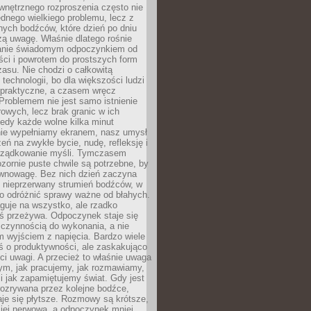
wnętrznego rozproszenia często nie
ednego wielkiego problemu, lecz z
nych bodźców, które dzień po dniu
ą uwagę. Właśnie dlatego rośnie
anie świadomym odpoczynkiem od
ści i powrotem do prostszych form
asu. Nie chodzi o całkowitą
 technologii, bo dla większości ludzi
iepraktyczne, a czasem wręcz
Problemem nie jest samo istnienie
rowych, lecz brak granic w ich
edy każde wolne kilka minut
ie wypełniamy ekranem, nasz umysł
zeń na zwykłe bycie, nudę, refleksję i
rządkowanie myśli. Tymczasem
ozornie puste chwile są potrzebne, by
wnowagę. Bez nich dzień zaczyna
 nieprzerwany strumień bodźców, w
no odróżnić sprawy ważne od błahych.
guje na wszystko, ale rzadko
ś przeżywa. Odpoczynek staje się
 czynnością do wykonania, a nie
 wyjściem z napięcia. Bardzo wiele
ś o produktywności, ale zaskakująco
ci uwagi. A przecież to właśnie uwaga
ym, jak pracujemy, jak rozmawiamy,
i jak zapamiętujemy świat. Gdy jest
rozrywana przez kolejne bodźce,
je się płytsze. Rozmowy są krótsze,
ziej nerwowa, a odpoczynek mniej