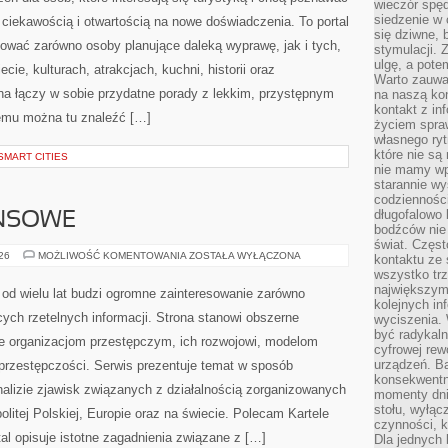
wieczór spę
siedzenie w 
 ciekawością i otwartością na nowe doświadczenia. To portal
się dziwne, 
ować zarówno osoby planujące daleką wyprawę, jak i tych,
stymulacji.
ulgę, a pote
ecie, kulturach, atrakcjach, kuchni, historii oraz
Warto zauważ
na łączy w sobie przydatne porady z lekkim, przystępnym
na naszą kon
kontakt z in
emu można tu znaleźć […]
życiem spraw
własnego ry
które nie są
SMART CITIES
nie mamy wp
starannie w
codzienności
długofalowo
ANSOWE
bodźców nie
świat. Częs
PODZIEMIE
026
MOŻLIWOŚĆ KOMENTOWANIA
ZOSTAŁA WYŁĄCZONA
kontaktu ze 
FINANSOWE
wszystko tr
największym
od wielu lat budzi ogromne zainteresowanie zarówno
kolejnych in
cych rzetelnych informacji. Strona stanowi obszerne
wyciszenia.
być radykaln
e organizacjom przestępczym, ich rozwojowi, modelom
cyfrowej rew
urządzeń. Ba
przestępczości. Serwis prezentuje temat w sposób
konsekwentn
nalizie zjawisk związanych z działalnością zorganizowanych
momenty dnia
stołu, wyłąc
itej Polskiej, Europie oraz na świecie. Polecam Kartele
czynności, 
tal opisuje istotne zagadnienia związane z […]
Dla jednych 