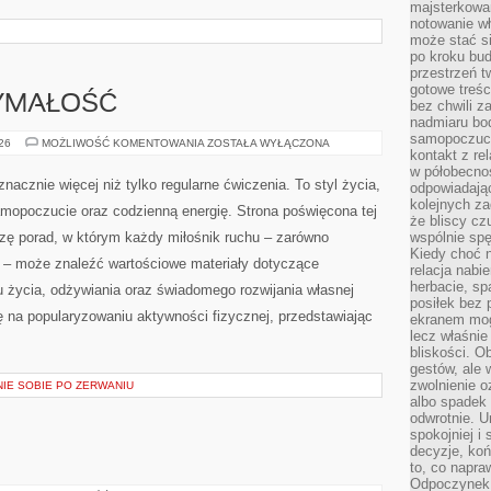
majsterkowan
notowanie w
może stać si
po kroku bu
przestrzeń 
gotowe treśc
ZYMAŁOŚĆ
bez chwili 
nadmiaru bo
samopoczuci
KARDIO
026
MOŻLIWOŚĆ KOMENTOWANIA
ZOSTAŁA WYŁĄCZONA
kontakt z re
I
WYTRZYMAŁOŚĆ
w półobecnoś
znacznie więcej niż tylko regularne ćwiczenia. To styl życia,
odpowiadają
kolejnych za
amopoczucie oraz codzienną energię. Strona poświęcona tej
że bliscy cz
ę porad, w którym każdy miłośnik ruchu – zarówno
wspólnie spę
Kiedy choć 
 – może znaleźć wartościowe materiały dotyczące
relacja nabi
herbacie, sp
u życia, odżywiania oraz świadomego rozwijania własnej
posiłek bez
ę na popularyzowaniu aktywności fizycznej, przedstawiając
ekranem mog
lecz właśnie
bliskości. 
gestów, ale 
zwolnienie o
NIE SOBIE PO ZERWANIU
albo spadek
odwrotnie. U
spokojniej i
decyzje, koń
to, co napra
Odpoczynek o