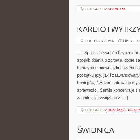
CATEGORIES:
KOSMETYKI
KARDIO I WYTR
POSTED BY ADMIN
LIP - 4 - 2
Sport i aktywność fizyczna to 
sposób dbania o zdrowie, dobre s
tematyce stanowi rozbudowane baz
początkujący, jak i zaawansowany
treningów, ćwiczeń, zdrowego styl
sprawności. Serwis koncentruje si
zagadnienia związane z […]
CATEGORIES:
ROZSTANIA I RADZE
ŚWIDNICA