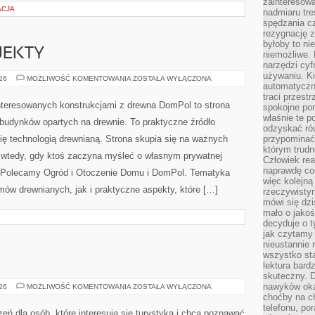
zainteresow
ACJA
nadmiaru tre
spędzania cz
rezygnację z
byłoby to n
OJEKTY
niemożliwe. 
narzędzi cyf
używaniu. Ki
INSPIRACJE
026
MOŻLIWOŚĆ KOMENTOWANIA
ZOSTAŁA WYŁĄCZONA
automatyczn
I
PROJEKTY
traci przestr
nteresowanych konstrukcjami z drewna DomPol to strona
spokojne po
właśnie te p
budynków opartych na drewnie. To praktyczne źródło
odzyskać ró
się technologią drewnianą. Strona skupia się na ważnych
przypominać
którym trud
ę wtedy, gdy ktoś zaczyna myśleć o własnym prywatnej
Człowiek rea
naprawdę co
 Polecamy Ogród i Otoczenie Domu i DomPol. Tematyka
więc kolejną
ów drewnianych, jak i praktyczne aspekty, które […]
rzeczywistym
mówi się dzi
mało o jakoś
decyduje o t
jak czytamy 
nieustannie 
wszystko sta
lektura bard
skuteczny. D
nawyków oka
GRECJA
026
MOŻLIWOŚĆ KOMENTOWANIA
ZOSTAŁA WYŁĄCZONA
choćby na c
telefonu, po
zeń dla osób, które interesują się turystyką i chcą poznawać