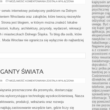
ŚWIDNICA
026
MOŻLIWOŚĆ KOMENTOWANIA
ZOSTAŁA WYŁĄCZONA
kaprysem ani
podstawowy
psychicznej i
 serwis internetowy poświęcony podróżom na Dolnym
premiuje ci
eniem Wrocławia oraz zakątków, które tworzą niezwykle
wymagać odw
odzyskać co
i. Strona jest blogiem, w którym można znaleźć lokalne
uwagę. Być m
się kupić go
storii, kultury, architektury, przyrody, wydarzeń, rekreacji
aplikacja, j
 i miasteczkach Dolnego Śląska. To blog dla osób, które
eksperyment
nawyków i c
. Moda Wrocław nie ogranicza się wyłącznie do najbardziej
hałaśliwego 
Najpierw poj
a z czasem w
przestrzeni 
który nieust
świadomego 
dojrzałości.
lecz próba pr
GIGANTY ŚWIATA
bardziej po 
Codzienność
dźwięków, ob
CIEKAWOSTKI
026
MOŻLIWOŚĆ KOMENTOWANIA
ZOSTAŁA WYŁĄCZONA
nieustannie 
I
GIGANTY
telefonie, p
ŚWIATA
ązania przeznaczone dla przemysłu, dostarczając
odpoczywamy
sprawdzamy 
nia wykorzystujące technologię wysokociśnieniową. Nasza
informacje. T
się powszec
jektowaniu, produkcji, wdrażaniu oraz rozwoju
że nie pozos
najdują zastosowanie wszędzie tam, gdzie liczy się
zmęczenie, t