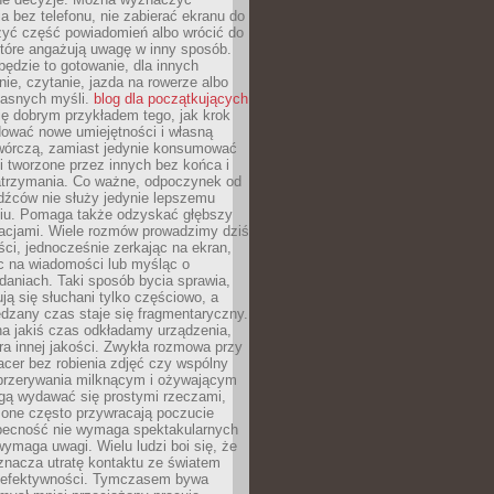
 bez telefonu, nie zabierać ekranu do
zyć część powiadomień albo wrócić do
które angażują uwagę w inny sposób.
będzie to gotowanie, dla innych
ie, czytanie, jazda na rowerze albo
łasnych myśli.
blog dla początkujących
ę dobrym przykładem tego, jak krok
dować nowe umiejętności i własną
twórczą, zamiast jedynie konsumować
i tworzone przez innych bez końca i
zatrzymania. Co ważne, odpoczynek od
dźców nie służy jedynie lepszemu
u. Pomaga także odzyskać głębszy
lacjami. Wiele rozmów prowadzimy dziś
ci, jednocześnie zerkając na ekran,
c na wiadomości lub myśląc o
daniach. Taki sposób bycia sprawia,
ują się słuchani tylko częściowo, a
dzany czas staje się fragmentaryczny.
na jakiś czas odkładamy urządzenia,
era innej jakości. Zwykła rozmowa przy
acer bez robienia zdjęć czy wspólny
 przerywania milknącym i ożywającym
ą wydawać się prostymi rzeczami,
 one często przywracają poczucie
Obecność nie wymaga spektakularnych
wymaga uwagi. Wielu ludzi boi się, że
znacza utratę kontaktu ze światem
 efektywności. Tymczasem bywa