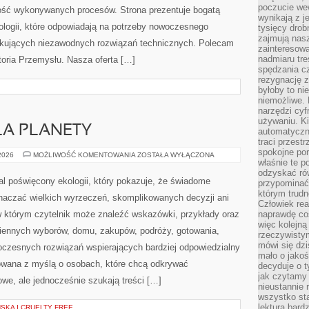
poczucie we
ość wykonywanych procesów. Strona prezentuje bogatą
wynikają z j
nologii, które odpowiadają na potrzeby nowoczesnego
tysięcy drob
zajmują nasz
ukujących niezawodnych rozwiązań technicznych. Polecam
zainteresow
nadmiaru tre
storia Przemysłu. Nasza oferta […]
spędzania cz
rezygnację z
byłoby to n
niemożliwe. 
narzędzi cyf
używaniu. Ki
LA PLANETY
automatyczn
traci przestr
spokojne po
TECHNOLOGIE
 2026
MOŻLIWOŚĆ KOMENTOWANIA
ZOSTAŁA WYŁĄCZONA
właśnie te p
DLA
PLANETY
odzyskać ró
tal poświęcony ekologii, który pokazuje, że świadome
przypominać
którym trud
znaczać wielkich wyrzeczeń, skomplikowanych decyzji ani
Człowiek rea
 którym czytelnik może znaleźć wskazówki, przykłady oraz
naprawdę co
więc kolejną
iennych wyborów, domu, zakupów, podróży, gotowania,
rzeczywistym
mówi się dzi
owoczesnych rozwiązań wspierających bardziej odpowiedzialny
mało o jakoś
towana z myślą o osobach, które chcą odkrywać
decyduje o t
jak czytamy 
e, ale jednocześnie szukają treści […]
nieustannie 
wszystko sta
lektura bard
KA I CRUELTY FREE