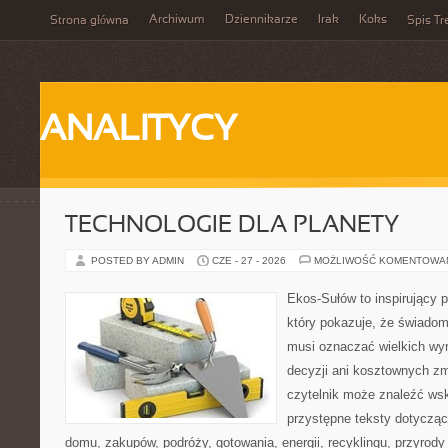
Archiwum
Dziennikarze
Irak
Koks
Strona główna
Spis Tr
ANALITYCY
TECHNOLOGIE DLA PLANETY
POSTED BY ADMIN
CZE - 27 - 2026
MOŻLIWOŚĆ KOMENTOWA
Ekos-Sułów to inspirujący p
który pokazuje, że świadom
musi oznaczać wielkich wy
decyzji ani kosztownych zm
czytelnik może znaleźć wsk
przystępne teksty dotyczą
domu, zakupów, podróży, gotowania, energii, recyklingu, przyrod