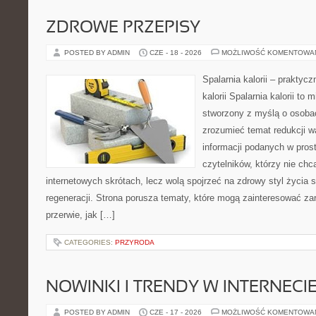
ZDROWE PRZEPISY
POSTED BY ADMIN
CZE - 18 - 2026
MOŻLIWOŚĆ KOMENTOWA
Spalarnia kalorii – praktyc
kalorii Spalarnia kalorii to 
stworzony z myślą o osobac
zrozumieć temat redukcji w
informacji podanych w pros
czytelników, którzy nie chc
internetowych skrótach, lecz wolą spojrzeć na zdrowy styl życia 
regeneracji. Strona porusza tematy, które mogą zainteresować z
przerwie, jak […]
CATEGORIES:
PRZYRODA
NOWINKI I TRENDY W INTERNECI
POSTED BY ADMIN
CZE - 17 - 2026
MOŻLIWOŚĆ KOMENTOWA