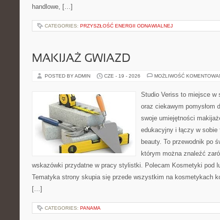
handlowe, […]
CATEGORIES:
PRZYSZŁOŚĆ ENERGII ODNAWIALNEJ
MAKIJAŻ GWIAZD
POSTED BY ADMIN
CZE - 19 - 2026
MOŻLIWOŚĆ KOMENTOWA
Studio Veriss to miejsce w
oraz ciekawym pomysłom dl
swoje umiejętności makijaż
edukacyjny i łączy w sobie
beauty. To przewodnik po 
którym można znaleźć zarów
wskazówki przydatne w pracy stylistki. Polecam Kosmetyki pod lup
Tematyka strony skupia się przede wszystkim na kosmetykach ko
[…]
CATEGORIES:
PANAMA