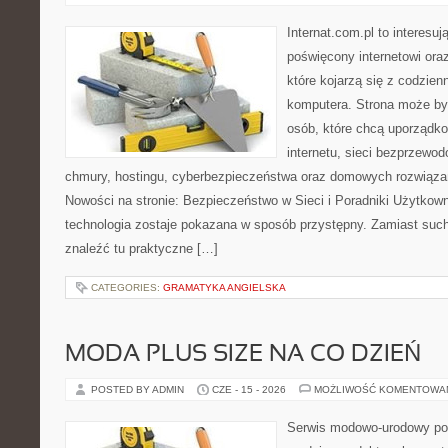
Internat.com.pl to interesu
poświęcony internetowi or
które kojarzą się z codzie
komputera. Strona może b
osób, które chcą uporządk
internetu, sieci bezprzewo
chmury, hostingu, cyberbezpieczeństwa oraz domowych rozwiąza
Nowości na stronie: Bezpieczeństwo w Sieci i Poradniki Użytkown
technologia zostaje pokazana w sposób przystępny. Zamiast suche
znaleźć tu praktyczne […]
CATEGORIES:
GRAMATYKA ANGIELSKA
MODA PLUS SIZE NA CO DZIEŃ
POSTED BY ADMIN
CZE - 15 - 2026
MOŻLIWOŚĆ KOMENTOWA
Serwis modowo-urodowy po