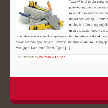
TadzikPije.pl to obszerny 
poświęcony pasji odkrywan
miłośnik ciekawostek może 
dotyczące koktajli. Strona 
osobach, które chcą zgłębia
miejsca, gdzie tematy zwią
przedstawiane w sposób angażujący. To internetowy zakątek, w kt
nowoczesnym spojrzeniem. Nowości na stronie Kultura i Tradycje
Musujące. Na stronie TadzikPije.pl […]
CATEGORIES:
POLITYKA W POLSCE