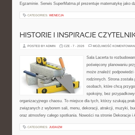
Egzaminie. Serwis SuperMatma.pl prezentuje matematykę jako dzi
CATEGORIES:
WENECJA
HISTORIE I INSPIRACJE CZYTELN
POSTED BY ADMIN
CZE - 7 - 2026
MOŻLIWOŚĆ KOMENTOWAN
Sala Lacerta to rozbudowan
poświęcony planowaniu przy
może znaleźć podpowiedzi 
rodzinnych. Strona została
osobach, które chcą przyg
spokojny, bez przypadkowyc
organizacyjnego chaosu. To miejsce dla tych, którzy szukają pra
związanych z wyborem sali, menu, dekoracji, atrakcji, muzyki, b
oraz atmosfery całego spotkania. Nowości na stronie Dekoracje i 
CATEGORIES:
JUDAIZM