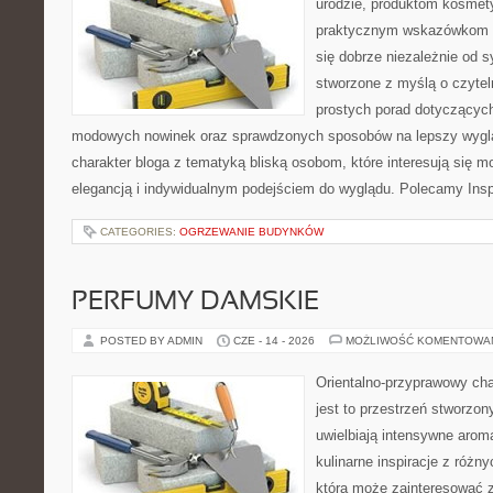
urodzie, produktom kosmet
praktycznym wskazówkom d
się dobrze niezależnie od s
stworzone z myślą o czytel
prostych porad dotyczących s
modowych nowinek oraz sprawdzonych sposobów na lepszy wygląd
charakter bloga z tematyką bliską osobom, które interesują się m
elegancją i indywidualnym podejściem do wyglądu. Polecamy Inspi
CATEGORIES:
OGRZEWANIE BUDYNKÓW
PERFUMY DAMSKIE
POSTED BY ADMIN
CZE - 14 - 2026
MOŻLIWOŚĆ KOMENTOWA
Orientalno-przyprawowy char
jest to przestrzeń stworzon
uwielbiają intensywne aroma
kulinarne inspiracje z różny
która może zainteresować 