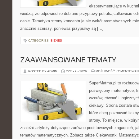
eksperymentujące w kuchni,
wiedzą, że odpowiednio dobrane przyprawy potrafią całkowicie od
danie. Tematyka strony koncentruje się wokół aromatycznych miesz
znacznie szerszy, ponieważ przyprawy są […]
CATEGORIES:
BIZNES
ZAAWANSOWANE TEMATY
POSTED BY ADMIN
CZE - 9 - 2026
MOŻLIWOŚĆ KOMENTOWAN
SuperMatma.pl to rozbudow
poświęcony matematyce, któ
wzorów, równań i logicznyc
ciekawy. Strona została st
które chcą poznawać liczby 
strony. To miejsce, w któr
znaleźć artykuły dotyczące zarówno podstawowych zagadnień, ja
tematów matematycznych. Zobacz także Ciekawostki Matematyc