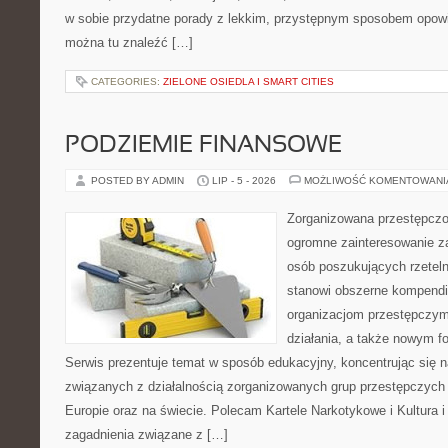
w sobie przydatne porady z lekkim, przystępnym sposobem opowi
można tu znaleźć […]
CATEGORIES:
ZIELONE OSIEDLA I SMART CITIES
PODZIEMIE FINANSOWE
POSTED BY ADMIN
LIP - 5 - 2026
MOŻLIWOŚĆ KOMENTOWAN
Zorganizowana przestępczoś
ogromne zainteresowanie za
osób poszukujących rzeteln
stanowi obszerne kompendi
organizacjom przestępczym
działania, a także nowym f
Serwis prezentuje temat w sposób edukacyjny, koncentrując się na
związanych z działalnością zorganizowanych grup przestępczych 
Europie oraz na świecie. Polecam Kartele Narkotykowe i Kultura i 
zagadnienia związane z […]