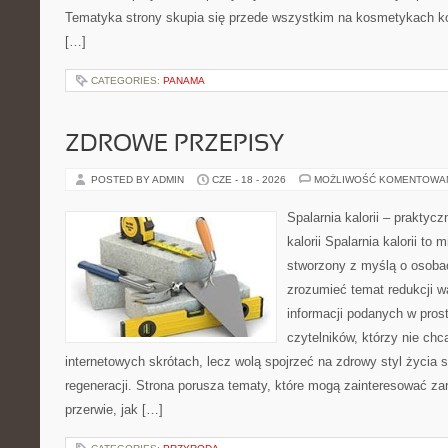
Tematyka strony skupia się przede wszystkim na kosmetykach ko
[…]
CATEGORIES:
PANAMA
ZDROWE PRZEPISY
POSTED BY ADMIN
CZE - 18 - 2026
MOŻLIWOŚĆ KOMENTOWA
Spalarnia kalorii – praktyc
kalorii Spalarnia kalorii to 
stworzony z myślą o osobac
zrozumieć temat redukcji w
informacji podanych w pros
czytelników, którzy nie chc
internetowych skrótach, lecz wolą spojrzeć na zdrowy styl życia 
regeneracji. Strona porusza tematy, które mogą zainteresować z
przerwie, jak […]