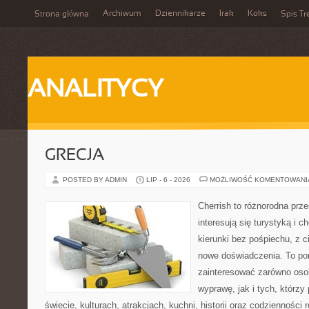
Archiwum
Dziennikarze
Irak
Koks
Strona główna
Spis Tr
ANALITYCY
GRECJA
POSTED BY ADMIN
LIP - 6 - 2026
MOŻLIWOŚĆ KOMENTOWAN
Cherrish to różnorodna prze
interesują się turystyką i
kierunki bez pośpiechu, z c
nowe doświadczenia. To por
zainteresować zarówno oso
wyprawę, jak i tych, którzy 
świecie, kulturach, atrakcjach, kuchni, historii oraz codzienności