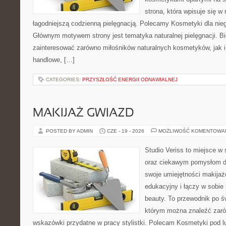
strona, która wpisuje się w
łagodniejszą codzienną pielęgnacją. Polecamy Kosmetyki dla nieg
Głównym motywem strony jest tematyka naturalnej pielęgnacji. B
zainteresować zarówno miłośników naturalnych kosmetyków, jak i
handlowe, […]
CATEGORIES:
PRZYSZŁOŚĆ ENERGII ODNAWIALNEJ
MAKIJAŻ GWIAZD
POSTED BY ADMIN
CZE - 19 - 2026
MOŻLIWOŚĆ KOMENTOWA
Studio Veriss to miejsce w
oraz ciekawym pomysłom dl
swoje umiejętności makijaż
edukacyjny i łączy w sobie
beauty. To przewodnik po 
którym można znaleźć zarów
wskazówki przydatne w pracy stylistki. Polecam Kosmetyki pod lup