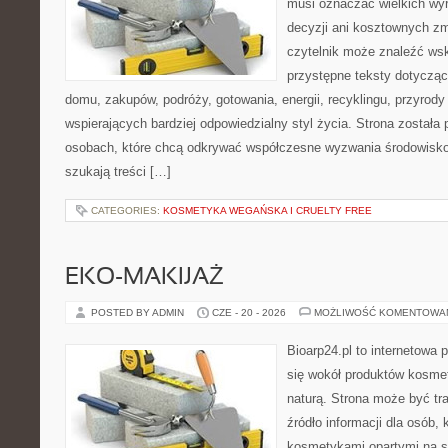
musi oznaczać wielkich wy
decyzji ani kosztownych zm
czytelnik może znaleźć wsk
przystępne teksty dotyczą
domu, zakupów, podróży, gotowania, energii, recyklingu, przyrod
wspierających bardziej odpowiedzialny styl życia. Strona została
osobach, które chcą odkrywać współczesne wyzwania środowisko
szukają treści […]
CATEGORIES:
KOSMETYKA WEGAŃSKA I CRUELTY FREE
EKO-MAKIJAŻ
POSTED BY ADMIN
CZE - 20 - 2026
MOŻLIWOŚĆ KOMENTOWA
Bioarp24.pl to internetowa 
się wokół produktów kosme
naturą. Strona może być tr
źródło informacji dla osób, k
kosmetykami opartymi na sk