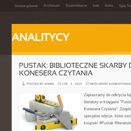
Archiwum
Dziennikarze
Irak
Koks
Strona główna
Spis Tr
ANALITYCY
PUSTAK: BIBLIOTECZNE SKARBY 
KONESERA CZYTANIA
POSTED BY ADMIN
CZE - 3 - 2025
MOŻLIWOŚĆ KOMENTOWAN
Zapraszamy do odkrycia ta
literatury w księgarni "Pust
Konesera Czytania". Znajdz
specjalne edycje, które za
książek! #Pustak #literatur