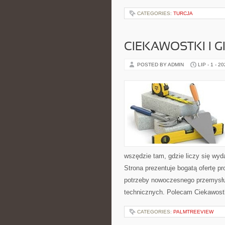
CATEGORIES:
TURCJA
CIEKAWOSTKI I 
POSTED BY ADMIN
LIP - 1 - 2
wszędzie tam, gdzie liczy się wy
Strona prezentuje bogatą ofertę pr
potrzeby nowoczesnego przemysłu
technicznych. Polecam Ciekawostki
CATEGORIES:
PALMTREEVIEW