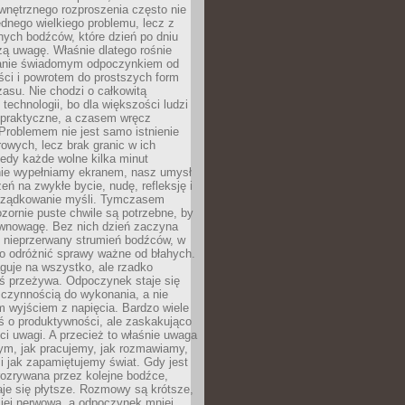
wnętrznego rozproszenia często nie
ednego wielkiego problemu, lecz z
nych bodźców, które dzień po dniu
ą uwagę. Właśnie dlatego rośnie
anie świadomym odpoczynkiem od
ści i powrotem do prostszych form
asu. Nie chodzi o całkowitą
 technologii, bo dla większości ludzi
iepraktyczne, a czasem wręcz
Problemem nie jest samo istnienie
rowych, lecz brak granic w ich
edy każde wolne kilka minut
ie wypełniamy ekranem, nasz umysł
zeń na zwykłe bycie, nudę, refleksję i
rządkowanie myśli. Tymczasem
ozornie puste chwile są potrzebne, by
wnowagę. Bez nich dzień zaczyna
 nieprzerwany strumień bodźców, w
no odróżnić sprawy ważne od błahych.
guje na wszystko, ale rzadko
ś przeżywa. Odpoczynek staje się
 czynnością do wykonania, a nie
 wyjściem z napięcia. Bardzo wiele
ś o produktywności, ale zaskakująco
ci uwagi. A przecież to właśnie uwaga
ym, jak pracujemy, jak rozmawiamy,
i jak zapamiętujemy świat. Gdy jest
rozrywana przez kolejne bodźce,
je się płytsze. Rozmowy są krótsze,
ziej nerwowa, a odpoczynek mniej