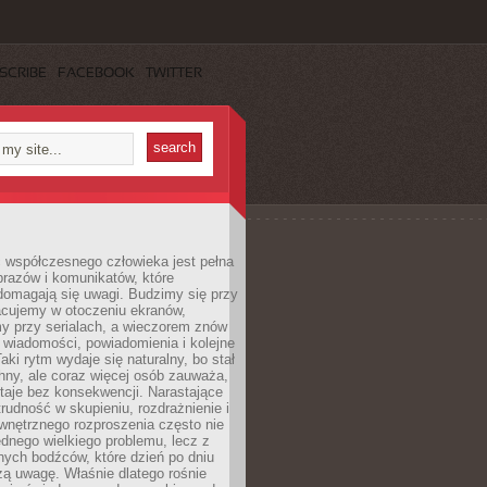
SCRIBE
FACEBOOK
TWITTER
 współczesnego człowieka jest pełna
razów i komunikatów, które
domagają się uwagi. Budzimy się przy
racujemy w otoczeniu ekranów,
 przy serialach, a wieczorem znów
wiadomości, powiadomienia i kolejne
aki rytm wydaje się naturalny, bo stał
hny, ale coraz więcej osób zauważa,
taje bez konsekwencji. Narastające
rudność w skupieniu, rozdrażnienie i
wnętrznego rozproszenia często nie
ednego wielkiego problemu, lecz z
nych bodźców, które dzień po dniu
ą uwagę. Właśnie dlatego rośnie