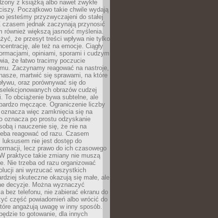
dzony z książką albo nawet zwykłe
ciszy. Początkowo takie chwile wydają
bo jesteśmy przyzwyczajeni do stałej
 Z czasem jednak zaczynają przynosić
m również większą jasność myślenia.
yć, że przesyt treści wpływa nie tylko
centrację, ale też na emocje. Ciągły
formacjami, opiniami, sporami i cudzym
ia, że łatwo tracimy poczucie
tmu. Zaczynamy reagować na nastroje,
 nasze, martwić się sprawami, na które
ływu, oraz porównywać się do
yselekcjonowanych obrazów cudzej
. To obciążenie bywa subtelne, ale
 bardzo męczące. Ograniczenie liczby
 oznacza więc zamknięcia się na
to oznacza po prostu odzyskanie
sobą i nauczenie się, że nie na
zeba reagować od razu. Czasem
 luksusem nie jest dostęp do
formacji, lecz prawo do ich czasowego
 W praktyce takie zmiany nie muszą
e. Nie trzeba od razu organizować
olucji ani wyrzucać wszystkich
rdziej skuteczne okazują się małe, ale
e decyzje. Można wyznaczyć
 bez telefonu, nie zabierać ekranu do
zyć część powiadomień albo wrócić do
które angażują uwagę w inny sposób.
będzie to gotowanie, dla innych