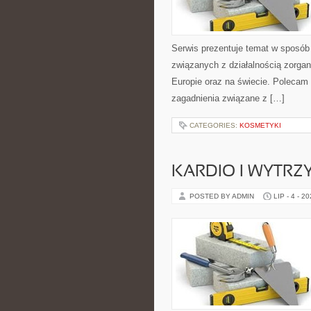
Serwis prezentuje temat w sposób 
związanych z działalnością zorga
Europie oraz na świecie. Polecam K
zagadnienia związane z […]
CATEGORIES:
KOSMETYKI
KARDIO I WYTR
POSTED BY ADMIN
LIP - 4 - 2