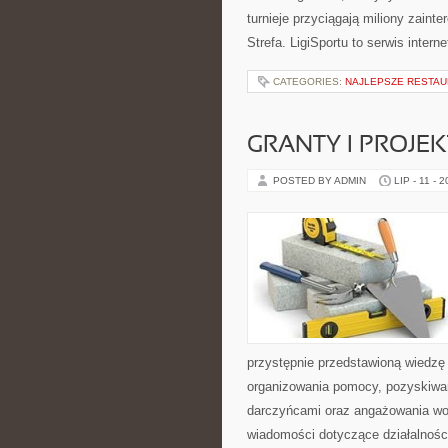
turnieje przyciągają miliony zain
Strefa. LigiSportu to serwis int
CATEGORIES:
NAJLEPSZE RESTAU
GRANTY I PROJE
POSTED BY ADMIN
LIP - 11 - 
przystępnie przedstawioną wiedzę 
organizowania pomocy, pozyskiwan
darczyńcami oraz angażowania wol
wiadomości dotyczące działalnośc