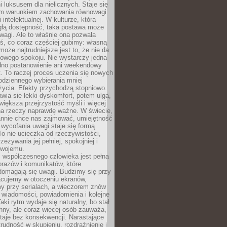
 luksusem dla nielicznych. Staje się
m warunkiem zachowania równowagi
 intelektualnej. W kulturze, która
ągłą dostępność, taka postawa może
agi. Ale to właśnie ona pozwala
ś, co coraz częściej gubimy: własną
oże najtrudniejsze jest to, że nie da
towego spokoju. Nie wystarczy jedna
edno postanowienie ani weekendowy
. To raczej proces uczenia się nowych
odziennego wybierania mniej
życia. Efekty przychodzą stopniowo.
awia się lekki dyskomfort, potem ulga,
iększa przejrzystość myśli i więcej
na rzeczy naprawdę ważne. W świecie,
annie chce nas zajmować, umiejętność
wycofania uwagi staje się formą
 To nie ucieczka od rzeczywistości,
zeżywania jej pełniej, spokojniej i
swojemu.
 współczesnego człowieka jest pełna
razów i komunikatów, które
domagają się uwagi. Budzimy się przy
racujemy w otoczeniu ekranów,
 przy serialach, a wieczorem znów
wiadomości, powiadomienia i kolejne
aki rytm wydaje się naturalny, bo stał
hny, ale coraz więcej osób zauważa,
taje bez konsekwencji. Narastające
rudność w skupieniu, rozdrażnienie i