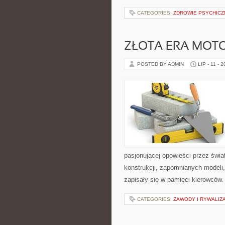
CATEGORIES:
ZDROWIE PSYCHICZ
ZŁOTA ERA MOTO
POSTED BY ADMIN
LIP - 11 - 
pasjonującej opowieści przez świ
konstrukcji, zapomnianych modeli
zapisały się w pamięci kierowców.
CATEGORIES:
ZAWODY I RYWALIZ