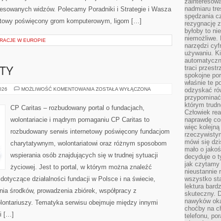
zainteresow
nadmiaru tre
teresowanych widzów. Polecamy Poradniki i Strategie i Wasza
spędzania cz
ernetowy poświęcony grom komputerowym, ligom […]
rezygnację z
byłoby to n
niemożliwe. 
RACJE W EUROPIE
narzędzi cyf
używaniu. Ki
automatyczn
traci przestr
KTY
spokojne po
właśnie te p
GRANTY
2026
MOŻLIWOŚĆ KOMENTOWANIA
ZOSTAŁA WYŁĄCZONA
odzyskać ró
I
przypominać
PROJEKTY
którym trud
CP Caritas – rozbudowany portal o fundacjach,
Człowiek rea
wolontariacie i mądrym pomaganiu CP Caritas to
naprawdę co
więc kolejną
rozbudowany serwis internetowy poświęcony fundacjom
rzeczywistym
mówi się dzi
charytatywnym, wolontariatowi oraz różnym sposobom
mało o jakoś
wspierania osób znajdujących się w trudnej sytuacji
decyduje o t
jak czytamy 
życiowej. Jest to portal, w którym można znaleźć
nieustannie 
dotyczące działalności fundacji w Polsce i na świecie,
wszystko sta
lektura bard
ia środków, prowadzenia zbiórek, współpracy z
skuteczny. D
nawyków oka
ontariuszy. Tematyka serwisu obejmuje między innymi
choćby na c
i […]
telefonu, po