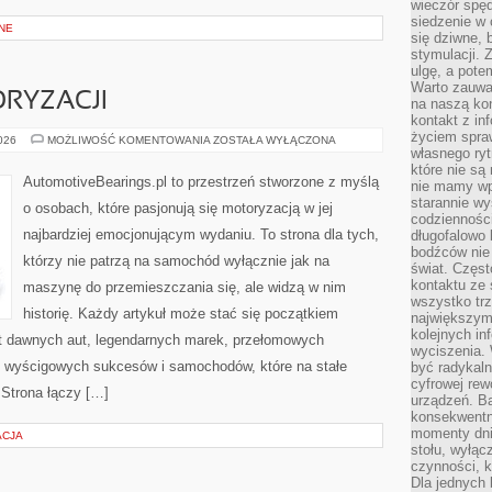
wieczór spę
siedzenie w 
NE
się dziwne, 
stymulacji.
ulgę, a pote
Warto zauważ
RYZACJI
na naszą kon
kontakt z in
życiem spraw
ZŁOTA
2026
MOŻLIWOŚĆ KOMENTOWANIA
ZOSTAŁA WYŁĄCZONA
ERA
własnego ry
MOTORYZACJI
które nie są
AutomotiveBearings.pl to przestrzeń stworzone z myślą
nie mamy wp
starannie w
o osobach, które pasjonują się motoryzacją w jej
codzienności
najbardziej emocjonującym wydaniu. To strona dla tych,
długofalowo
bodźców nie
którzy nie patrzą na samochód wyłącznie jak na
świat. Częs
kontaktu ze 
maszynę do przemieszczania się, ale widzą w nim
wszystko tr
historię. Każdy artykuł może stać się początkiem
największym
kolejnych in
at dawnych aut, legendarnych marek, przełomowych
wyciszenia.
, wyścigowych sukcesów i samochodów, które na stałe
być radykaln
cyfrowej rew
 Strona łączy […]
urządzeń. Ba
konsekwentn
momenty dnia
ACJA
stołu, wyłąc
czynności, 
Dla jednych 