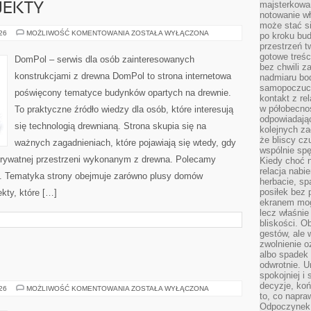
majsterkowan
OJEKTY
notowanie w
może stać si
INSPIRACJE
026
MOŻLIWOŚĆ KOMENTOWANIA
ZOSTAŁA WYŁĄCZONA
po kroku bu
I
przestrzeń 
PROJEKTY
gotowe treśc
DomPol – serwis dla osób zainteresowanych
bez chwili 
konstrukcjami z drewna DomPol to strona internetowa
nadmiaru bo
samopoczuci
poświęcony tematyce budynków opartych na drewnie.
kontakt z re
w półobecnoś
To praktyczne źródło wiedzy dla osób, które interesują
odpowiadają
się technologią drewnianą. Strona skupia się na
kolejnych za
że bliscy cz
ważnych zagadnieniach, które pojawiają się wtedy, gdy
wspólnie spę
rywatnej przestrzeni wykonanym z drewna. Polecamy
Kiedy choć 
relacja nabi
. Tematyka strony obejmuje zarówno plusy domów
herbacie, sp
posiłek bez
kty, które […]
ekranem mog
lecz właśnie
bliskości. 
gestów, ale 
zwolnienie o
albo spadek
odwrotnie. U
spokojniej i
decyzje, koń
GRECJA
026
MOŻLIWOŚĆ KOMENTOWANIA
ZOSTAŁA WYŁĄCZONA
to, co napra
Odpoczynek o