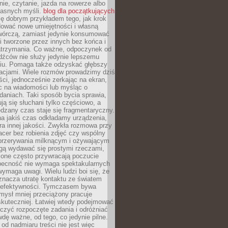
ie, czytanie, jazda na rowerze albo
łasnych myśli.
blog dla początkujących
ę dobrym przykładem tego, jak krok
dować nowe umiejętności i własną
twórczą, zamiast jedynie konsumować
i tworzone przez innych bez końca i
zatrzymania. Co ważne, odpoczynek od
dźców nie służy jedynie lepszemu
u. Pomaga także odzyskać głębszy
lacjami. Wiele rozmów prowadzimy dziś
ci, jednocześnie zerkając na ekran,
c na wiadomości lub myśląc o
daniach. Taki sposób bycia sprawia,
ują się słuchani tylko częściowo, a
dzany czas staje się fragmentaryczny.
na jakiś czas odkładamy urządzenia,
era innej jakości. Zwykła rozmowa przy
acer bez robienia zdjęć czy wspólny
 przerywania milknącym i ożywającym
ą wydawać się prostymi rzeczami,
 one często przywracają poczucie
Obecność nie wymaga spektakularnych
wymaga uwagi. Wielu ludzi boi się, że
znacza utratę kontaktu ze światem
 efektywności. Tymczasem bywa
mysł mniej przeciążony pracuje
 skuteczniej. Łatwiej wtedy podejmować
czyć rozpoczęte zadania i odróżniać
wdę ważne, od tego, co jedynie pilne.
d nadmiaru treści nie jest więc