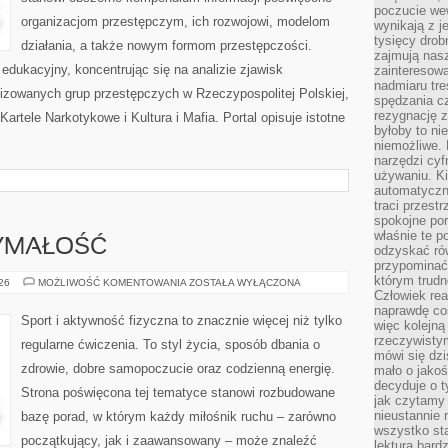
poczucie we
organizacjom przestępczym, ich rozwojowi, modelom
wynikają z j
tysięcy drob
działania, a także nowym formom przestępczości.
zajmują nasz
edukacyjny, koncentrując się na analizie zjawisk
zainteresow
nadmiaru tre
nizowanych grup przestępczych w Rzeczypospolitej Polskiej,
spędzania cz
rezygnację z
artele Narkotykowe i Kultura i Mafia. Portal opisuje istotne
byłoby to n
niemożliwe. 
narzędzi cyf
używaniu. Ki
automatyczn
traci przestr
spokojne po
właśnie te p
ZYMAŁOŚĆ
odzyskać ró
przypominać
którym trud
KARDIO
026
MOŻLIWOŚĆ KOMENTOWANIA
ZOSTAŁA WYŁĄCZONA
I
Człowiek rea
WYTRZYMAŁOŚĆ
naprawdę co
Sport i aktywność fizyczna to znacznie więcej niż tylko
więc kolejną
rzeczywistym
regularne ćwiczenia. To styl życia, sposób dbania o
mówi się dzi
zdrowie, dobre samopoczucie oraz codzienną energię.
mało o jakoś
decyduje o t
Strona poświęcona tej tematyce stanowi rozbudowane
jak czytamy 
nieustannie 
bazę porad, w którym każdy miłośnik ruchu – zarówno
wszystko sta
początkujący, jak i zaawansowany – może znaleźć
lektura bard