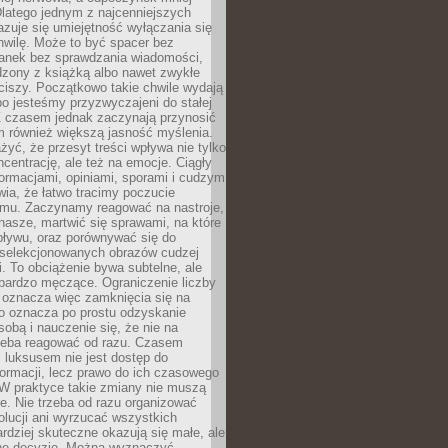
latego jednym z najcenniejszych
zuje się umiejętność wyłączania się
hwilę. Może to być spacer bez
ranek bez sprawdzania wiadomości,
dzony z książką albo nawet zwykłe
ciszy. Początkowo takie chwile wydają
bo jesteśmy przyzwyczajeni do stałej
 Z czasem jednak zaczynają przynosić
m również większą jasność myślenia.
yć, że przesyt treści wpływa nie tylko
centrację, ale też na emocje. Ciągły
formacjami, opiniami, sporami i cudzym
ia, że łatwo tracimy poczucie
tmu. Zaczynamy reagować na nastroje,
 nasze, martwić się sprawami, na które
ływu, oraz porównywać się do
yselekcjonowanych obrazów cudzej
. To obciążenie bywa subtelne, ale
 bardzo męczące. Ograniczenie liczby
 oznacza więc zamknięcia się na
to oznacza po prostu odzyskanie
sobą i nauczenie się, że nie na
zeba reagować od razu. Czasem
 luksusem nie jest dostęp do
formacji, lecz prawo do ich czasowego
 W praktyce takie zmiany nie muszą
e. Nie trzeba od razu organizować
olucji ani wyrzucać wszystkich
rdziej skuteczne okazują się małe, ale
e decyzje. Można wyznaczyć