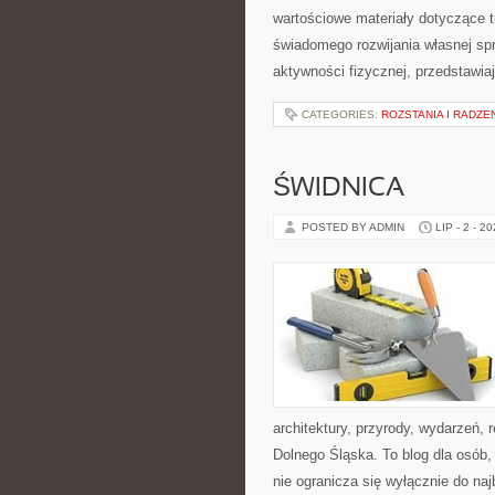
wartościowe materiały dotyczące t
świadomego rozwijania własnej sp
aktywności fizycznej, przedstawia
CATEGORIES:
ROZSTANIA I RADZE
ŚWIDNICA
POSTED BY ADMIN
LIP - 2 - 2
architektury, przyrody, wydarzeń,
Dolnego Śląska. To blog dla osób
nie ogranicza się wyłącznie do na