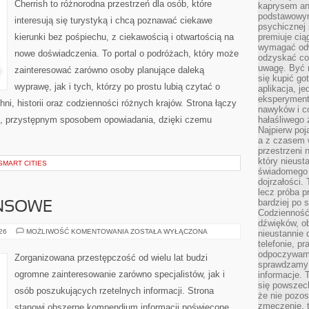
Cherrish to różnorodna przestrzeń dla osób, które
kaprysem ani
podstawowy
interesują się turystyką i chcą poznawać ciekawe
psychicznej i
kierunki bez pośpiechu, z ciekawością i otwartością na
premiuje ci
wymagać odw
nowe doświadczenia. To portal o podróżach, który może
odzyskać co
uwagę. Być m
zainteresować zarówno osoby planujące daleką
się kupić go
wyprawę, jak i tych, którzy po prostu lubią czytać o
aplikacja, j
eksperyment
hni, historii oraz codzienności różnych krajów. Strona łączy
nawyków i c
m, przystępnym sposobem opowiadania, dzięki czemu
hałaśliwego 
Najpierw poj
a z czasem w
przestrzeni 
który nieust
SMART CITIES
świadomego 
dojrzałości.
lecz próba pr
bardziej po 
ANSOWE
Codzienność
dźwięków, ob
PODZIEMIE
026
MOŻLIWOŚĆ KOMENTOWANIA
ZOSTAŁA WYŁĄCZONA
nieustannie 
FINANSOWE
telefonie, p
odpoczywamy
Zorganizowana przestępczość od wielu lat budzi
sprawdzamy 
ogromne zainteresowanie zarówno specjalistów, jak i
informacje. T
się powszec
osób poszukujących rzetelnych informacji. Strona
że nie pozos
zmęczenie, t
stanowi obszerne kompendium informacji poświęcone