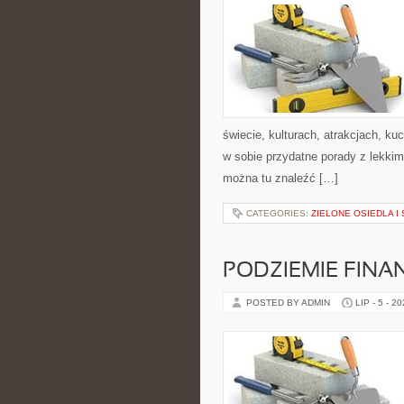
świecie, kulturach, atrakcjach, kuc
w sobie przydatne porady z lekki
można tu znaleźć […]
CATEGORIES:
ZIELONE OSIEDLA I 
PODZIEMIE FIN
POSTED BY ADMIN
LIP - 5 - 2