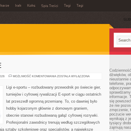
ikarze
Irak
Koks
Tagi
Tagi
Spis Treści
SUB
E
Codzienność
dźwięków, ob
GRY
2026
MOŻLIWOŚĆ KOMENTOWANIA
ZOSTAŁA WYŁĄCZONA
nieustannie 
E-
SPORTOWE
telefonie, p
Ligi e-sportu – rozbudowany przewodnik po świecie gier,
odpoczywamy
sprawdzamy 
turniejów i cyfrowej rywalizacji E-sport w ciągu ostatnich
informacje. T
się powszec
lat przeszedł ogromną przemianę. To, co dawniej było
że nie pozos
hobby kojarzonym głównie z domowym graniem,
zmęczenie, t
poczucie we
obecnie stanowi rozbudowaną gałąź cyfrowej rozrywki.
wynikają z j
Profesjonalni zawodnicy trenują według szczegółowych
tysięcy drob
zajmują nasz
ją sztaby szkoleniowe oraz specjalistów, a największe