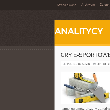
Archiwum
Dzienn
Strona główna
ANALITYCY
GRY E-SPORTOW
POSTED BY ADMIN
LIP - 13 - 
harmonogramów, drużyny zatrudnia