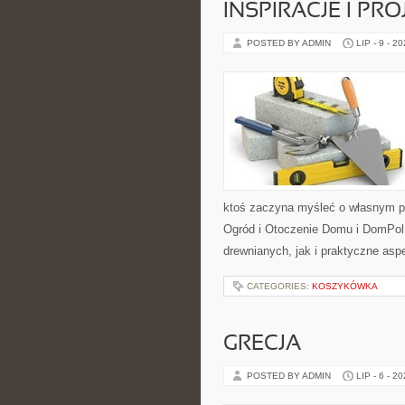
INSPIRACJE I PR
POSTED BY ADMIN
LIP - 9 - 2
ktoś zaczyna myśleć o własnym p
Ogród i Otoczenie Domu i DomPol
drewnianych, jak i praktyczne aspe
CATEGORIES:
KOSZYKÓWKA
GRECJA
POSTED BY ADMIN
LIP - 6 - 2