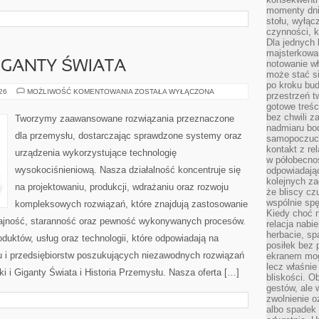
momenty dnia
stołu, wyłąc
czynności, 
Dla jednych 
majsterkowan
notowanie w
GIGANTY ŚWIATA
może stać si
po kroku bu
CIEKAWOSTKI
026
MOŻLIWOŚĆ KOMENTOWANIA
ZOSTAŁA WYŁĄCZONA
przestrzeń 
I
gotowe treśc
GIGANTY
ŚWIATA
bez chwili 
Tworzymy zaawansowane rozwiązania przeznaczone
nadmiaru bo
dla przemysłu, dostarczając sprawdzone systemy oraz
samopoczuci
kontakt z re
urządzenia wykorzystujące technologię
w półobecnoś
wysokociśnieniową. Nasza działalność koncentruje się
odpowiadają
kolejnych za
na projektowaniu, produkcji, wdrażaniu oraz rozwoju
że bliscy cz
wspólnie spę
kompleksowych rozwiązań, które znajdują zastosowanie
Kiedy choć 
dajność, staranność oraz pewność wykonywanych procesów.
relacja nabi
herbacie, sp
oduktów, usług oraz technologii, które odpowiadają na
posiłek bez
 i przedsiębiorstw poszukujących niezawodnych rozwiązań
ekranem mog
lecz właśnie
 i Giganty Świata i Historia Przemysłu. Nasza oferta […]
bliskości. 
gestów, ale 
zwolnienie o
albo spadek