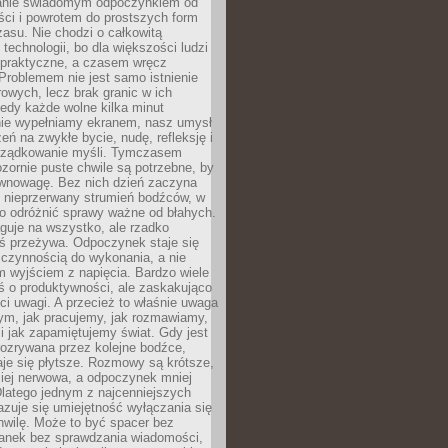
anie świadomym odpoczynkiem od
ści i powrotem do prostszych form
asu. Nie chodzi o całkowitą
 technologii, bo dla większości ludzi
iepraktyczne, a czasem wręcz
Problemem nie jest samo istnienie
rowych, lecz brak granic w ich
edy każde wolne kilka minut
ie wypełniamy ekranem, nasz umysł
zeń na zwykłe bycie, nudę, refleksję i
rządkowanie myśli. Tymczasem
ozornie puste chwile są potrzebne, by
wnowagę. Bez nich dzień zaczyna
 nieprzerwany strumień bodźców, w
no odróżnić sprawy ważne od błahych.
guje na wszystko, ale rzadko
ś przeżywa. Odpoczynek staje się
 czynnością do wykonania, a nie
 wyjściem z napięcia. Bardzo wiele
ś o produktywności, ale zaskakująco
ci uwagi. A przecież to właśnie uwaga
ym, jak pracujemy, jak rozmawiamy,
i jak zapamiętujemy świat. Gdy jest
rozrywana przez kolejne bodźce,
je się płytsze. Rozmowy są krótsze,
ziej nerwowa, a odpoczynek mniej
latego jednym z najcenniejszych
zuje się umiejętność wyłączania się
hwilę. Może to być spacer bez
ranek bez sprawdzania wiadomości,