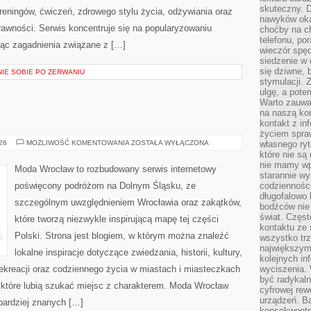
skuteczny. D
reningów, ćwiczeń, zdrowego stylu życia, odżywiania oraz
nawyków oka
rawności. Serwis koncentruje się na popularyzowaniu
choćby na c
telefonu, po
jąc zagadnienia związane z […]
wieczór spę
siedzenie w 
się dziwne, 
NIE SOBIE PO ZERWANIU
stymulacji.
ulgę, a pote
Warto zauważ
na naszą kon
kontakt z in
życiem spraw
ŚWIDNICA
026
MOŻLIWOŚĆ KOMENTOWANIA
ZOSTAŁA WYŁĄCZONA
własnego ry
które nie są
nie mamy wp
Moda Wrocław to rozbudowany serwis internetowy
starannie w
poświęcony podróżom na Dolnym Śląsku, ze
codzienności
długofalowo
szczególnym uwzględnieniem Wrocławia oraz zakątków,
bodźców nie
świat. Częs
które tworzą niezwykle inspirującą mapę tej części
kontaktu ze 
Polski. Strona jest blogiem, w którym można znaleźć
wszystko tr
największym
lokalne inspiracje dotyczące zwiedzania, historii, kultury,
kolejnych in
 rekreacji oraz codziennego życia w miastach i miasteczkach
wyciszenia.
być radykaln
, które lubią szukać miejsc z charakterem. Moda Wrocław
cyfrowej rew
urządzeń. Ba
jbardziej znanych […]
konsekwentn