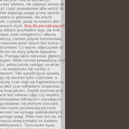
 bez telefonu, nie zabierać ekranu do
zyć część powiadomień albo wrócić do
które angażują uwagę w inny sposób.
będzie to gotowanie, dla innych
ie, czytanie, jazda na rowerze albo
łasnych myśli.
blog dla początkujących
ę dobrym przykładem tego, jak krok
dować nowe umiejętności i własną
twórczą, zamiast jedynie konsumować
i tworzone przez innych bez końca i
zatrzymania. Co ważne, odpoczynek od
dźców nie służy jedynie lepszemu
u. Pomaga także odzyskać głębszy
lacjami. Wiele rozmów prowadzimy dziś
ci, jednocześnie zerkając na ekran,
c na wiadomości lub myśląc o
daniach. Taki sposób bycia sprawia,
ują się słuchani tylko częściowo, a
dzany czas staje się fragmentaryczny.
na jakiś czas odkładamy urządzenia,
era innej jakości. Zwykła rozmowa przy
acer bez robienia zdjęć czy wspólny
 przerywania milknącym i ożywającym
ą wydawać się prostymi rzeczami,
 one często przywracają poczucie
Obecność nie wymaga spektakularnych
wymaga uwagi. Wielu ludzi boi się, że
znacza utratę kontaktu ze światem
 efektywności. Tymczasem bywa