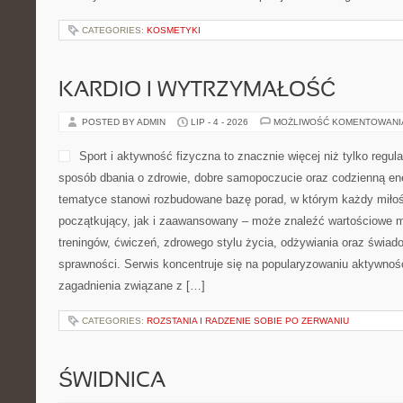
CATEGORIES:
KOSMETYKI
KARDIO I WYTRZYMAŁOŚĆ
POSTED BY ADMIN
LIP - 4 - 2026
MOŻLIWOŚĆ KOMENTOWAN
Sport i aktywność fizyczna to znacznie więcej niż tylko regula
sposób dbania o zdrowie, dobre samopoczucie oraz codzienną ene
tematyce stanowi rozbudowane bazę porad, w którym każdy miłoś
początkujący, jak i zaawansowany – może znaleźć wartościowe m
treningów, ćwiczeń, zdrowego stylu życia, odżywiania oraz świad
sprawności. Serwis koncentruje się na popularyzowaniu aktywnośc
zagadnienia związane z […]
CATEGORIES:
ROZSTANIA I RADZENIE SOBIE PO ZERWANIU
ŚWIDNICA