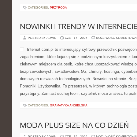
CATEGORIES:
PRZYRODA
NOWINKI I TRENDY W INTERNECI
POSTED BY ADMIN
CZE - 17 - 2026
MOŻLIWOŚĆ KOMENTOWA
Internat.com.pl to interesujący cyfrowy przewodnik poświęcon
zagadnieniom, które kojarzą się z codziennym korzystaniem z k
ciekawym miejscem dla osób, które chcą uporządkować wiedzę o ś
bezprzewodowych, światłowodów, 5G, chmury, hostingu, cyberbe
domowych rozwiązań technologicznych. Nowości na stronie: Bezp
Poradniki Użytkownika. To przestrzeń, w którym technologia zos
przystępny. Zamiast suchej teorii, czytelnik może znaleźć tu pra
CATEGORIES:
GRAMATYKA ANGIELSKA
MODA PLUS SIZE NA CO DZIEŃ
POSTED BY ADMIN
CZE - 15 - 2026
MOŻLIWOŚĆ KOMENTOWA