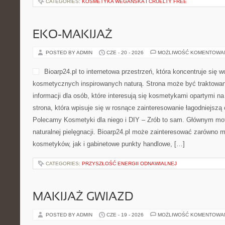
CATEGORIES:
KOSMETYKA WEGAŃSKA I CRUELTY FREE
EKO-MAKIJAŻ
POSTED BY ADMIN
CZE - 20 - 2026
MOŻLIWOŚĆ KOMENTOWA
Bioarp24.pl to internetowa przestrzeń, która koncentruje się 
kosmetycznych inspirowanych naturą. Strona może być traktowan
informacji dla osób, które interesują się kosmetykami opartymi na
strona, która wpisuje się w rosnące zainteresowanie łagodniejszą
Polecamy Kosmetyki dla niego i DIY – Zrób to sam. Głównym mo
naturalnej pielęgnacji. Bioarp24.pl może zainteresować zarówno m
kosmetyków, jak i gabinetowe punkty handlowe, […]
CATEGORIES:
PRZYSZŁOŚĆ ENERGII ODNAWIALNEJ
MAKIJAŻ GWIAZD
POSTED BY ADMIN
CZE - 19 - 2026
MOŻLIWOŚĆ KOMENTOWA