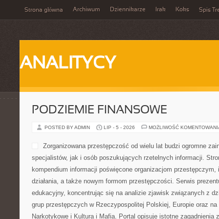
Archiwum
Dziennikarze
Irak
Koks
Strona główna
Spis Tr
ANALITYCY
PODZIEMIE FINANSOWE
POSTED BY ADMIN
LIP - 5 - 2026
MOŻLIWOŚĆ KOMENTOWAN
Zorganizowana przestępczość od wielu lat budzi ogromne zai
specjalistów, jak i osób poszukujących rzetelnych informacji. Str
kompendium informacji poświęcone organizacjom przestępczym, 
działania, a także nowym formom przestępczości. Serwis prezent
edukacyjny, koncentrując się na analizie zjawisk związanych z d
grup przestępczych w Rzeczypospolitej Polskiej, Europie oraz na
Narkotykowe i Kultura i Mafia. Portal opisuje istotne zagadnienia