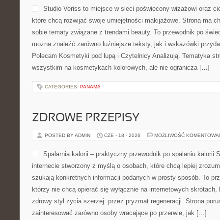
Studio Veriss to miejsce w sieci poświęcony wizażowi oraz 
które chcą rozwijać swoje umiejętności makijażowe. Strona ma ch
sobie tematy związane z trendami beauty. To przewodnik po świ
można znaleźć zarówno luźniejsze teksty, jak i wskazówki przydat
Polecam Kosmetyki pod lupą i Czytelnicy Analizują. Tematyka str
wszystkim na kosmetykach kolorowych, ale nie ogranicza […]
CATEGORIES:
PANAMA
ZDROWE PRZEPISY
POSTED BY ADMIN
CZE - 18 - 2026
MOŻLIWOŚĆ KOMENTOWA
Spalarnia kalorii – praktyczny przewodnik po spalaniu kalorii S
internecie stworzony z myślą o osobach, które chcą lepiej zrozumi
szukają konkretnych informacji podanych w prosty sposób. To prz
którzy nie chcą opierać się wyłącznie na internetowych skrótach, 
zdrowy styl życia szerzej: przez pryzmat regeneracji. Strona por
zainteresować zarówno osoby wracające po przerwie, jak […]