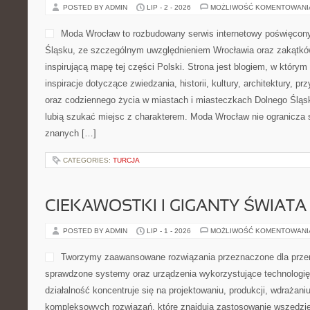
POSTED BY ADMIN
LIP - 2 - 2026
MOŻLIWOŚĆ KOMENTOWAN
Moda Wrocław to rozbudowany serwis internetowy poświęco
Śląsku, ze szczególnym uwzględnieniem Wrocławia oraz zakątków
inspirującą mapę tej części Polski. Strona jest blogiem, w który
inspiracje dotyczące zwiedzania, historii, kultury, architektury, pr
oraz codziennego życia w miastach i miasteczkach Dolnego Śląska
lubią szukać miejsc z charakterem. Moda Wrocław nie ogranicza s
znanych […]
CATEGORIES:
TURCJA
CIEKAWOSTKI I GIGANTY ŚWIATA
POSTED BY ADMIN
LIP - 1 - 2026
MOŻLIWOŚĆ KOMENTOWAN
Tworzymy zaawansowane rozwiązania przeznaczone dla przem
sprawdzone systemy oraz urządzenia wykorzystujące technologi
działalność koncentruje się na projektowaniu, produkcji, wdrażani
kompleksowych rozwiązań, które znajdują zastosowanie wszędzie 