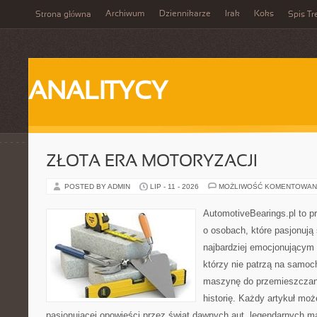
Archiwum
Dziennikarze
Irak
Koks
Strona główna
Spis Tr
ANALITYCY
ZŁOTA ERA MOTORYZACJI
POSTED BY ADMIN
LIP - 11 - 2026
MOŻLIWOŚĆ KOMENTOWAN
AutomotiveBearings.pl to p
o osobach, które pasjonują 
najbardziej emocjonującym 
którzy nie patrzą na samoc
maszynę do przemieszczani
historię. Każdy artykuł mo
pasjonującej opowieści przez świat dawnych aut, legendarnych 