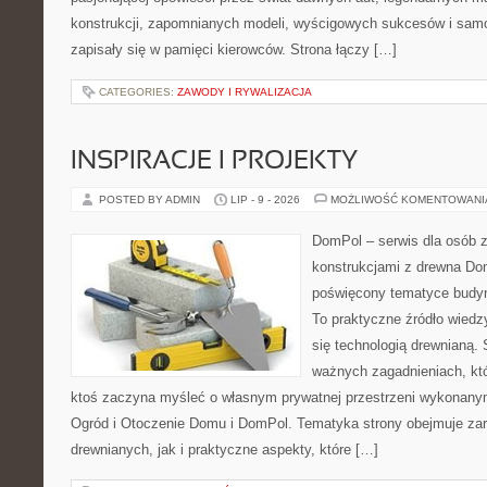
konstrukcji, zapomnianych modeli, wyścigowych sukcesów i samo
zapisały się w pamięci kierowców. Strona łączy […]
CATEGORIES:
ZAWODY I RYWALIZACJA
INSPIRACJE I PROJEKTY
POSTED BY ADMIN
LIP - 9 - 2026
MOŻLIWOŚĆ KOMENTOWAN
DomPol – serwis dla osób 
konstrukcjami z drewna Dom
poświęcony tematyce budyn
To praktyczne źródło wiedzy
się technologią drewnianą. 
ważnych zagadnieniach, któ
ktoś zaczyna myśleć o własnym prywatnej przestrzeni wykonan
Ogród i Otoczenie Domu i DomPol. Tematyka strony obejmuje z
drewnianych, jak i praktyczne aspekty, które […]