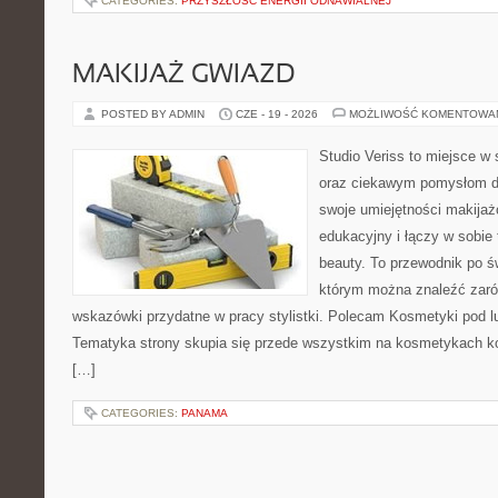
CATEGORIES:
PRZYSZŁOŚĆ ENERGII ODNAWIALNEJ
MAKIJAŻ GWIAZD
POSTED BY ADMIN
CZE - 19 - 2026
MOŻLIWOŚĆ KOMENTOWA
Studio Veriss to miejsce w
oraz ciekawym pomysłom dl
swoje umiejętności makijaż
edukacyjny i łączy w sobie
beauty. To przewodnik po 
którym można znaleźć zarów
wskazówki przydatne w pracy stylistki. Polecam Kosmetyki pod lup
Tematyka strony skupia się przede wszystkim na kosmetykach ko
[…]
CATEGORIES:
PANAMA