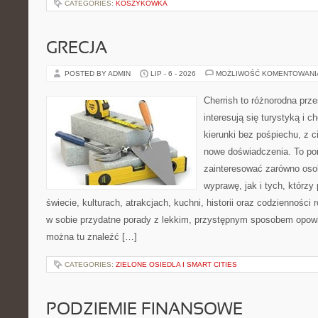
CATEGORIES:
KOSZYKÓWKA
GRECJA
POSTED BY ADMIN
LIP - 6 - 2026
MOŻLIWOŚĆ KOMENTOWAN
Cherrish to różnorodna prze
interesują się turystyką i
kierunki bez pośpiechu, z c
nowe doświadczenia. To por
zainteresować zarówno oso
wyprawę, jak i tych, którzy 
świecie, kulturach, atrakcjach, kuchni, historii oraz codzienności
w sobie przydatne porady z lekkim, przystępnym sposobem opowi
można tu znaleźć […]
CATEGORIES:
ZIELONE OSIEDLA I SMART CITIES
PODZIEMIE FINANSOWE