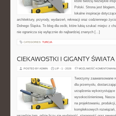
które tworzą niezwykle insp
Polski. Strona jest blogie
lokalne inspiracje dotyczące
architektury, przyrody, wydarzeń, rekreacji oraz codziennego życ
Dolnego Śląska. To blog dla osób, które lubią szukać miejsc z 
nie ogranicza się wyłącznie do najbardziej znanych […]
CATEGORIES:
TURCJA
CIEKAWOSTKI I GIGANTY ŚWIATA
POSTED BY ADMIN
LIP - 1 - 2026
MOŻLIWOŚĆ KOMENTOWAN
Tworzymy zaawansowane ro
dla przemysłu, dostarczaj
urządzenia wykorzystujące 
wysokociśnieniową. Nasza d
na projektowaniu, produkcji
kompleksowych rozwiązań, 
wszędzie tam, gdzie liczy się wydajność, staranność oraz pewn