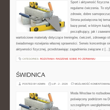
Sport i aktywność fizyczna 
regularne ćwiczenia. To sty
zdrowie, dobre samopoczuci
Strona poświęcona tej tem
bazę porad, w którym każdy
początkujący, jak i zaawa
wartościowe materiały dotyczące treningów, ćwiczeń, zdrowego st
świadomego rozwijania własnej sprawności. Serwis koncentruje s
aktywności fizycznej, przedstawiając zagadnienia związane z […]
CATEGORIES:
ROZSTANIA I RADZENIE SOBIE PO ZERWANIU
ŚWIDNICA
POSTED BY ADMIN
LIP - 2 - 2026
MOŻLIWOŚĆ KOMENTOWAN
Moda Wrocław to rozbudowa
poświęcony podróżom na D
szczególnym uwzględnienie