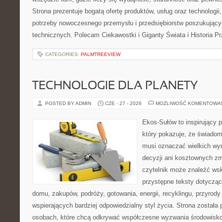
Strona prezentuje bogatą ofertę produktów, usług oraz technologii
potrzeby nowoczesnego przemysłu i przedsiębiorstw poszukując
technicznych. Polecam Ciekawostki i Giganty Świata i Historia P
CATEGORIES:
PALMTREEVIEW
TECHNOLOGIE DLA PLANETY
POSTED BY ADMIN
CZE - 27 - 2026
MOŻLIWOŚĆ KOMENTOWA
Ekos-Sułów to inspirujący p
który pokazuje, że świadom
musi oznaczać wielkich wy
decyzji ani kosztownych zm
czytelnik może znaleźć wsk
przystępne teksty dotyczą
domu, zakupów, podróży, gotowania, energii, recyklingu, przyrod
wspierających bardziej odpowiedzialny styl życia. Strona została
osobach, które chcą odkrywać współczesne wyzwania środowisko