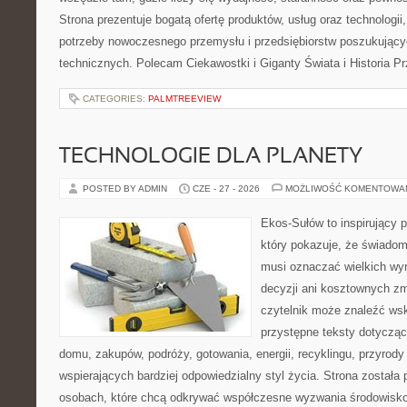
Strona prezentuje bogatą ofertę produktów, usług oraz technologii
potrzeby nowoczesnego przemysłu i przedsiębiorstw poszukując
technicznych. Polecam Ciekawostki i Giganty Świata i Historia P
CATEGORIES:
PALMTREEVIEW
TECHNOLOGIE DLA PLANETY
POSTED BY ADMIN
CZE - 27 - 2026
MOŻLIWOŚĆ KOMENTOWA
Ekos-Sułów to inspirujący p
który pokazuje, że świadom
musi oznaczać wielkich wy
decyzji ani kosztownych zm
czytelnik może znaleźć wsk
przystępne teksty dotyczą
domu, zakupów, podróży, gotowania, energii, recyklingu, przyrod
wspierających bardziej odpowiedzialny styl życia. Strona została
osobach, które chcą odkrywać współczesne wyzwania środowisko