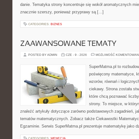
danie. Tematyka strony koncentruje się wokół aromatycznych miesz
znacznie szerszy, ponieważ przyprawy są […]
CATEGORIES:
BIZNES
ZAAWANSOWANE TEMATY
POSTED BY ADMIN
CZE - 9 - 2026
MOŻLIWOŚĆ KOMENTOWAN
SuperMatma.pl to rozbudow
poświęcony matematyce, któ
wzorów, równań i logicznyc
ciekawy. Strona została st
które chcą poznawać liczby 
strony. To miejsce, w któr
znaleźć artykuły dotyczące zarówno podstawowych zagadnień, ja
tematów matematycznych. Zobacz także Ciekawostki Matematyc
Egzaminie. Serwis SuperMatma.pl prezentuje matematykę jako dzi
CATEGORIES:
WENECJA