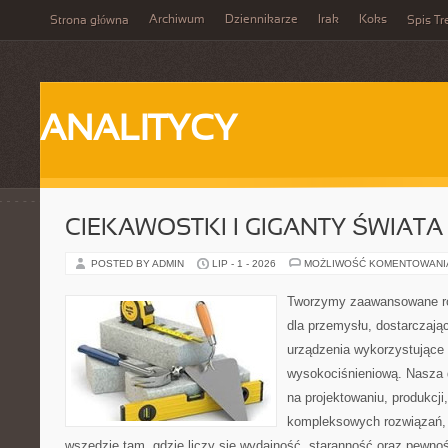
Archiwum
Dziennikarze
Irak
Koks
Strona główna
Spis Tr
ANALITYCY
CIEKAWOSTKI I GIGANTY ŚWIATA
POSTED BY ADMIN
LIP - 1 - 2026
MOŻLIWOŚĆ KOMENTOWAN
Tworzymy zaawansowane ro
dla przemysłu, dostarczaj
urządzenia wykorzystujące 
wysokociśnieniową. Nasza d
na projektowaniu, produkcji
kompleksowych rozwiązań, 
wszędzie tam, gdzie liczy się wydajność, staranność oraz pewn