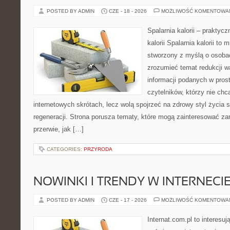
POSTED BY ADMIN
CZE - 18 - 2026
MOŻLIWOŚĆ KOMENTOWA
Spalarnia kalorii – praktyc
kalorii Spalarnia kalorii to 
stworzony z myślą o osobac
zrozumieć temat redukcji w
informacji podanych w pros
czytelników, którzy nie chc
internetowych skrótach, lecz wolą spojrzeć na zdrowy styl życia 
regeneracji. Strona porusza tematy, które mogą zainteresować z
przerwie, jak […]
CATEGORIES:
PRZYRODA
NOWINKI I TRENDY W INTERNECI
POSTED BY ADMIN
CZE - 17 - 2026
MOŻLIWOŚĆ KOMENTOWA
Internat.com.pl to interesu