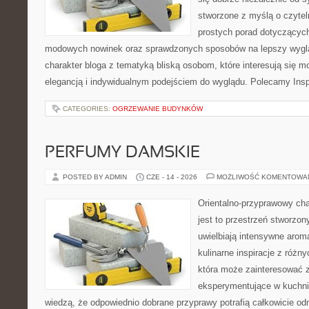
stworzone z myślą o czytel
prostych porad dotyczących s
modowych nowinek oraz sprawdzonych sposobów na lepszy wygląd
charakter bloga z tematyką bliską osobom, które interesują się m
elegancją i indywidualnym podejściem do wyglądu. Polecamy Inspi
CATEGORIES:
OGRZEWANIE BUDYNKÓW
PERFUMY DAMSKIE
POSTED BY ADMIN
CZE - 14 - 2026
MOŻLIWOŚĆ KOMENTOWA
Orientalno-przyprawowy char
jest to przestrzeń stworzon
uwielbiają intensywne aroma
kulinarne inspiracje z różny
która może zainteresować 
eksperymentujące w kuchni,
wiedzą, że odpowiednio dobrane przyprawy potrafią całkowicie od