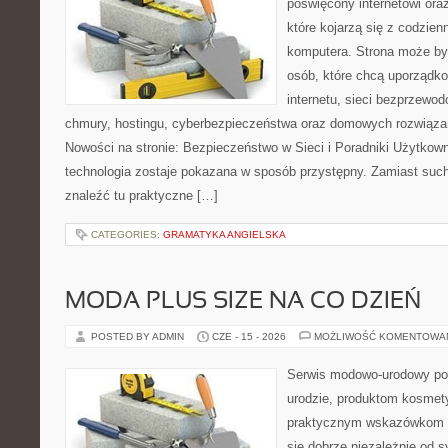
poświęcony internetowi or
które kojarzą się z codzie
komputera. Strona może b
osób, które chcą uporządk
internetu, sieci bezprzewo
chmury, hostingu, cyberbezpieczeństwa oraz domowych rozwiąza
Nowości na stronie: Bezpieczeństwo w Sieci i Poradniki Użytkown
technologia zostaje pokazana w sposób przystępny. Zamiast suche
znaleźć tu praktyczne […]
CATEGORIES:
GRAMATYKA ANGIELSKA
MODA PLUS SIZE NA CO DZIEŃ
POSTED BY ADMIN
CZE - 15 - 2026
MOŻLIWOŚĆ KOMENTOWA
Serwis modowo-urodowy po
urodzie, produktom kosmet
praktycznym wskazówkom d
się dobrze niezależnie od s