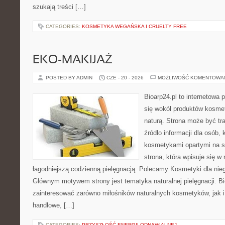
szukają treści […]
CATEGORIES:
KOSMETYKA WEGAŃSKA I CRUELTY FREE
EKO-MAKIJAŻ
POSTED BY ADMIN
CZE - 20 - 2026
MOŻLIWOŚĆ KOMENTOWA
Bioarp24.pl to internetowa 
się wokół produktów kosme
naturą. Strona może być tr
źródło informacji dla osób, k
kosmetykami opartymi na sk
strona, która wpisuje się w
łagodniejszą codzienną pielęgnacją. Polecamy Kosmetyki dla nieg
Głównym motywem strony jest tematyka naturalnej pielęgnacji. B
zainteresować zarówno miłośników naturalnych kosmetyków, jak i
handlowe, […]
CATEGORIES:
PRZYSZŁOŚĆ ENERGII ODNAWIALNEJ