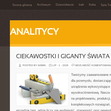
Archiwum
Dziennikarze
Irak
Koks
Strona główna
Spis Tr
ANALITYCY
CIEKAWOSTKI I GIGANTY ŚWIATA
POSTED BY ADMIN
LIP - 1 - 2026
MOŻLIWOŚĆ KOMENTOWAN
Tworzymy zaawansowane ro
dla przemysłu, dostarczaj
urządzenia wykorzystujące 
wysokociśnieniową. Nasza d
na projektowaniu, produkcji
kompleksowych rozwiązań, 
wszędzie tam, gdzie liczy się wydajność, staranność oraz pewn