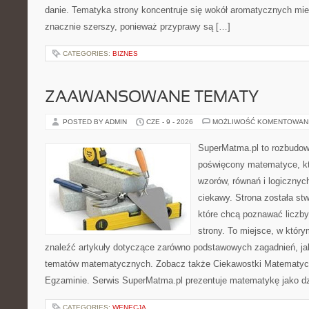
danie. Tematyka strony koncentruje się wokół aromatycznych miesz
znacznie szerszy, ponieważ przyprawy są […]
CATEGORIES:
BIZNES
ZAAWANSOWANE TEMATY
POSTED BY ADMIN
CZE - 9 - 2026
MOŻLIWOŚĆ KOMENTOWAN
SuperMatma.pl to rozbudow
poświęcony matematyce, któ
wzorów, równań i logicznyc
ciekawy. Strona została st
które chcą poznawać liczby 
strony. To miejsce, w któr
znaleźć artykuły dotyczące zarówno podstawowych zagadnień, ja
tematów matematycznych. Zobacz także Ciekawostki Matematyc
Egzaminie. Serwis SuperMatma.pl prezentuje matematykę jako dzi
CATEGORIES:
WENECJA