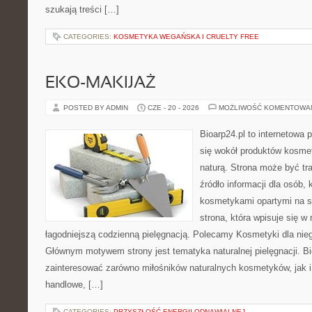
szukają treści […]
CATEGORIES:
KOSMETYKA WEGAŃSKA I CRUELTY FREE
EKO-MAKIJAŻ
POSTED BY ADMIN
CZE - 20 - 2026
MOŻLIWOŚĆ KOMENTOWA
Bioarp24.pl to internetowa 
się wokół produktów kosme
naturą. Strona może być tr
źródło informacji dla osób, k
kosmetykami opartymi na sk
strona, która wpisuje się w
łagodniejszą codzienną pielęgnacją. Polecamy Kosmetyki dla nieg
Głównym motywem strony jest tematyka naturalnej pielęgnacji. B
zainteresować zarówno miłośników naturalnych kosmetyków, jak i
handlowe, […]
CATEGORIES:
PRZYSZŁOŚĆ ENERGII ODNAWIALNEJ