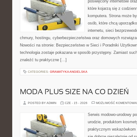
poświęcony internetowi or
które kojarzą się z codzie
komputera. Strona może b
osób, które chcą uporządk
internetu, sieci bezprzewo
chmury, hostingu, cyberbezpieczeństwa oraz domowych rozwiąza
Nowości na stronie: Bezpieczeństwo w Sieci i Poradniki Użytkown
technologia zostaje pokazana w sposób przystępny. Zamiast suche
znaleźć tu praktyczne […]
CATEGORIES:
GRAMATYKA ANGIELSKA
MODA PLUS SIZE NA CO DZIEŃ
POSTED BY ADMIN
CZE - 15 - 2026
MOŻLIWOŚĆ KOMENTOWA
Serwis modowo-urodowy po
urodzie, produktom kosmet
praktycznym wskazówkom d
się dobrze niezależnie od s