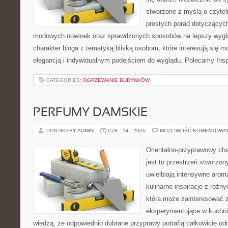
stworzone z myślą o czytel
prostych porad dotyczących s
modowych nowinek oraz sprawdzonych sposobów na lepszy wygląd
charakter bloga z tematyką bliską osobom, które interesują się m
elegancją i indywidualnym podejściem do wyglądu. Polecamy Inspi
CATEGORIES:
OGRZEWANIE BUDYNKÓW
PERFUMY DAMSKIE
POSTED BY ADMIN
CZE - 14 - 2026
MOŻLIWOŚĆ KOMENTOWA
Orientalno-przyprawowy char
jest to przestrzeń stworzon
uwielbiają intensywne aroma
kulinarne inspiracje z różny
która może zainteresować 
eksperymentujące w kuchni,
wiedzą, że odpowiednio dobrane przyprawy potrafią całkowicie od