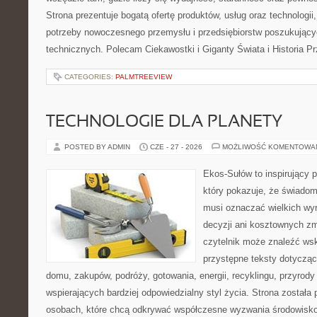
Strona prezentuje bogatą ofertę produktów, usług oraz technologii
potrzeby nowoczesnego przemysłu i przedsiębiorstw poszukując
technicznych. Polecam Ciekawostki i Giganty Świata i Historia P
CATEGORIES:
PALMTREEVIEW
TECHNOLOGIE DLA PLANETY
POSTED BY ADMIN
CZE - 27 - 2026
MOŻLIWOŚĆ KOMENTOWA
Ekos-Sułów to inspirujący p
który pokazuje, że świadom
musi oznaczać wielkich wy
decyzji ani kosztownych zm
czytelnik może znaleźć wsk
przystępne teksty dotyczą
domu, zakupów, podróży, gotowania, energii, recyklingu, przyrod
wspierających bardziej odpowiedzialny styl życia. Strona została
osobach, które chcą odkrywać współczesne wyzwania środowisko