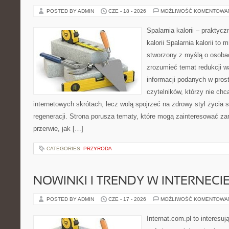
POSTED BY ADMIN
CZE - 18 - 2026
MOŻLIWOŚĆ KOMENTOWA
Spalarnia kalorii – praktyc
kalorii Spalarnia kalorii to 
stworzony z myślą o osobac
zrozumieć temat redukcji w
informacji podanych w pros
czytelników, którzy nie chc
internetowych skrótach, lecz wolą spojrzeć na zdrowy styl życia 
regeneracji. Strona porusza tematy, które mogą zainteresować z
przerwie, jak […]
CATEGORIES:
PRZYRODA
NOWINKI I TRENDY W INTERNECI
POSTED BY ADMIN
CZE - 17 - 2026
MOŻLIWOŚĆ KOMENTOWA
Internat.com.pl to interesu