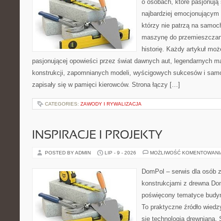
o osobach, które pasjonują 
najbardziej emocjonującym 
którzy nie patrzą na samoc
maszynę do przemieszczani
historię. Każdy artykuł mo
pasjonującej opowieści przez świat dawnych aut, legendarnych 
konstrukcji, zapomnianych modeli, wyścigowych sukcesów i samo
zapisały się w pamięci kierowców. Strona łączy […]
CATEGORIES:
ZAWODY I RYWALIZACJA
INSPIRACJE I PROJEKTY
POSTED BY ADMIN
LIP - 9 - 2026
MOŻLIWOŚĆ KOMENTOWAN
DomPol – serwis dla osób 
konstrukcjami z drewna Dom
poświęcony tematyce budyn
To praktyczne źródło wiedzy
się technologią drewnianą. 