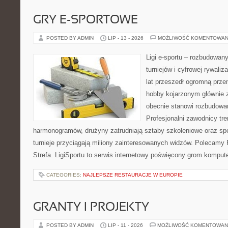
GRY E-SPORTOWE
POSTED BY ADMIN
LIP - 13 - 2026
MOŻLIWOŚĆ KOMENTOWAN
Ligi e-sportu – rozbudowany
turniejów i cyfrowej rywaliz
lat przeszedł ogromną prze
hobby kojarzonym głównie
obecnie stanowi rozbudowan
Profesjonalni zawodnicy tr
harmonogramów, drużyny zatrudniają sztaby szkoleniowe oraz spe
turnieje przyciągają miliony zainteresowanych widzów. Polecamy P
Strefa. LigiSportu to serwis internetowy poświęcony grom kompu
CATEGORIES:
NAJLEPSZE RESTAURACJE W EUROPIE
GRANTY I PROJEKTY
POSTED BY ADMIN
LIP - 11 - 2026
MOŻLIWOŚĆ KOMENTOWAN