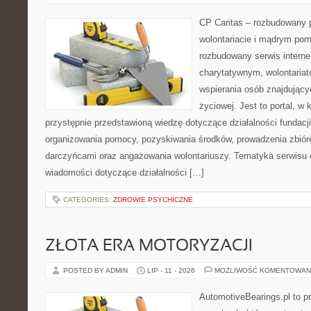
CP Caritas – rozbudowany p
wolontariacie i mądrym pom
rozbudowany serwis intern
charytatywnym, wolontaria
wspierania osób znajdującyc
życiowej. Jest to portal, 
przystępnie przedstawioną wiedzę dotyczące działalności fundacji
organizowania pomocy, pozyskiwania środków, prowadzenia zbiór
darczyńcami oraz angażowania wolontariuszy. Tematyka serwisu 
wiadomości dotyczące działalności […]
CATEGORIES:
ZDROWIE PSYCHICZNE
ZŁOTA ERA MOTORYZACJI
POSTED BY ADMIN
LIP - 11 - 2026
MOŻLIWOŚĆ KOMENTOWAN
AutomotiveBearings.pl to p