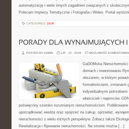
automatyzację i wiele innych zagadnień związanych z skutecznym
Polecam Imprezy Tematyczne i Fotografia i Wideo. Portal wyróż
CATEGORIES:
DIOR
PORADY DLA WYNAJMUJĄCYCH 
POSTED BY ADMIN
LIP - 15 - 2026
MOŻLIWOŚĆ KOMENTOWAN
GaDOMska Nieruchomości –
domach i inwestowaniu Ryn
obszarem, w którym poważn
formalnościami, zmianami 
indywidualnymi potrzebami 
właścicieli i najemców. GD
poświęcony szeroko rozumianym nieruchomościom. Publikowane 
uporządkować wiedzę oraz spojrzeć na zakup, sprzedaż, wynajem
nieruchomości z wielu różnych perspektyw. Zobacz także Ekologi
Rewitalizacja i flipowanie nieruchomości. Na stronie można […]