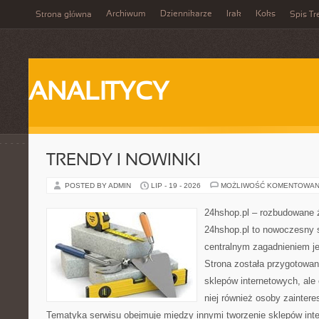
Archiwum
Dziennikarze
Irak
Koks
Strona główna
Spis Tr
ANALITYCY
TRENDY I NOWINKI
POSTED BY ADMIN
LIP - 19 - 2026
MOŻLIWOŚĆ KOMENTOWAN
24hshop.pl – rozbudowane 
24hshop.pl to nowoczesny s
centralnym zagadnieniem je
Strona została przygotowan
sklepów internetowych, ale
niej również osoby zainter
Tematyka serwisu obejmuje między innymi tworzenie sklepów inte