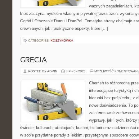
ważnych zagadnieniach, któ
ktoś zaczyna myśleć o własnym prywatnej przestrzeni wykonan
Ogród i Otoczenie Domu i DomPol. Tematyka strony obejmuje z
drewnianych, jak i praktyczne aspekty, które […]
CATEGORIES:
KOSZYKÓWKA
GRECJA
POSTED BY ADMIN
LIP - 6 - 2026
MOŻLIWOŚĆ KOMENTOWAN
Cherrish to różnorodna prze
interesują się turystyką i
kierunki bez pośpiechu, z c
nowe doświadczenia. To por
zainteresować zarówno oso
wyprawę, jak i tych, którzy 
świecie, kulturach, atrakcjach, kuchni, historii oraz codzienności
w sobie przydatne porady z lekkim, przystępnym sposobem opowi