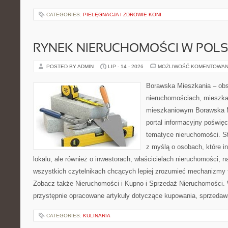
CATEGORIES:
PIELĘGNACJA I ZDROWIE KONI
RYNEK NIERUCHOMOŚCI W POL
POSTED BY ADMIN
LIP - 14 - 2026
MOŻLIWOŚĆ KOMENTOWAN
Borawska Mieszkania – ob
nieruchomościach, mieszka
mieszkaniowym Borawska Mi
portal informacyjny poświę
tematyce nieruchomości. S
z myślą o osobach, które i
lokalu, ale również o inwestorach, właścicielach nieruchomości, 
wszystkich czytelnikach chcących lepiej zrozumieć mechanizmy 
Zobacz także Nieruchomości i Kupno i Sprzedaż Nieruchomości.
przystępnie opracowane artykuły dotyczące kupowania, sprzeda
CATEGORIES:
KULINARIA