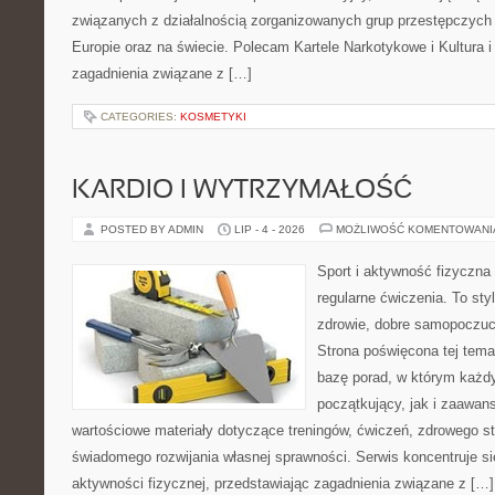
związanych z działalnością zorganizowanych grup przestępczych 
Europie oraz na świecie. Polecam Kartele Narkotykowe i Kultura i 
zagadnienia związane z […]
CATEGORIES:
KOSMETYKI
KARDIO I WYTRZYMAŁOŚĆ
POSTED BY ADMIN
LIP - 4 - 2026
MOŻLIWOŚĆ KOMENTOWAN
Sport i aktywność fizyczna 
regularne ćwiczenia. To sty
zdrowie, dobre samopoczuci
Strona poświęcona tej tem
bazę porad, w którym każdy
początkujący, jak i zaawa
wartościowe materiały dotyczące treningów, ćwiczeń, zdrowego st
świadomego rozwijania własnej sprawności. Serwis koncentruje s
aktywności fizycznej, przedstawiając zagadnienia związane z […]