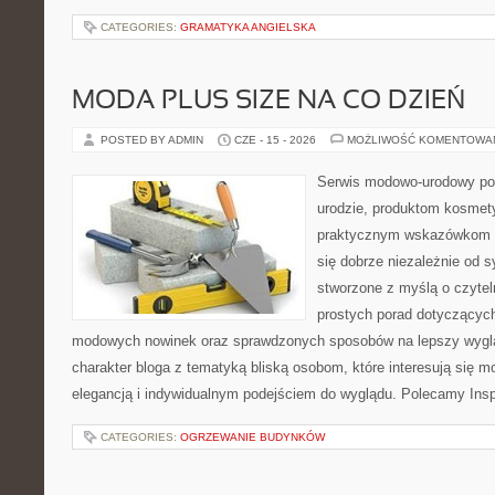
CATEGORIES:
GRAMATYKA ANGIELSKA
MODA PLUS SIZE NA CO DZIEŃ
POSTED BY ADMIN
CZE - 15 - 2026
MOŻLIWOŚĆ KOMENTOWA
Serwis modowo-urodowy po
urodzie, produktom kosmet
praktycznym wskazówkom d
się dobrze niezależnie od s
stworzone z myślą o czytel
prostych porad dotyczących s
modowych nowinek oraz sprawdzonych sposobów na lepszy wygląd
charakter bloga z tematyką bliską osobom, które interesują się m
elegancją i indywidualnym podejściem do wyglądu. Polecamy Inspi
CATEGORIES:
OGRZEWANIE BUDYNKÓW