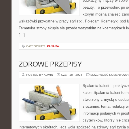
edukacyjny i łączy w sobie
beauty. To przewodnik po 
którym można znaleźć zarów
wskazówki przydatne w pracy stylistki. Polecam Kosmetyki pod lup
Tematyka strony skupia się przede wszystkim na kosmetykach ko
[…]
CATEGORIES:
PANAMA
ZDROWE PRZEPISY
POSTED BY ADMIN
CZE - 18 - 2026
MOŻLIWOŚĆ KOMENTOWA
Spalarnia kalorii – praktyc
kalorii Spalarnia kalorii to 
stworzony z myślą o osobac
zrozumieć temat redukcji w
informacji podanych w pros
czytelników, którzy nie chc
internetowych skrótach, lecz wolą spojrzeć na zdrowy styl życia 