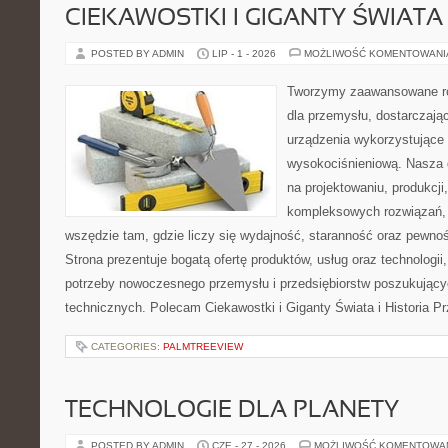
CIEKAWOSTKI I GIGANTY ŚWIATA
POSTED BY ADMIN
LIP - 1 - 2026
MOŻLIWOŚĆ KOMENTOWAN
Tworzymy zaawansowane ro
dla przemysłu, dostarczaj
urządzenia wykorzystujące 
wysokociśnieniową. Nasza d
na projektowaniu, produkcji
kompleksowych rozwiązań, 
wszędzie tam, gdzie liczy się wydajność, staranność oraz pewn
Strona prezentuje bogatą ofertę produktów, usług oraz technologii
potrzeby nowoczesnego przemysłu i przedsiębiorstw poszukując
technicznych. Polecam Ciekawostki i Giganty Świata i Historia P
CATEGORIES:
PALMTREEVIEW
TECHNOLOGIE DLA PLANETY
POSTED BY ADMIN
CZE - 27 - 2026
MOŻLIWOŚĆ KOMENTOWA