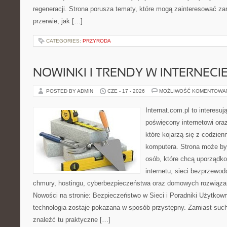
regeneracji. Strona porusza tematy, które mogą zainteresować z
przerwie, jak […]
CATEGORIES:
PRZYRODA
NOWINKI I TRENDY W INTERNECI
POSTED BY ADMIN
CZE - 17 - 2026
MOŻLIWOŚĆ KOMENTOWA
Internat.com.pl to interesu
poświęcony internetowi or
które kojarzą się z codzie
komputera. Strona może b
osób, które chcą uporządk
internetu, sieci bezprzewo
chmury, hostingu, cyberbezpieczeństwa oraz domowych rozwiąza
Nowości na stronie: Bezpieczeństwo w Sieci i Poradniki Użytkown
technologia zostaje pokazana w sposób przystępny. Zamiast suche
znaleźć tu praktyczne […]