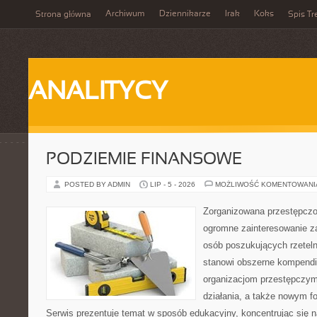
Archiwum
Dziennikarze
Irak
Koks
Strona główna
Spis Tr
ANALITYCY
PODZIEMIE FINANSOWE
POSTED BY ADMIN
LIP - 5 - 2026
MOŻLIWOŚĆ KOMENTOWAN
Zorganizowana przestępczoś
ogromne zainteresowanie za
osób poszukujących rzeteln
stanowi obszerne kompendi
organizacjom przestępczym
działania, a także nowym f
Serwis prezentuje temat w sposób edukacyjny, koncentrując się na