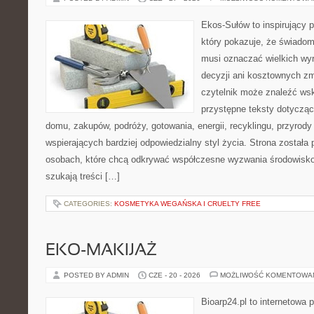
Ekos-Sułów to inspirujący p
który pokazuje, że świadom
musi oznaczać wielkich wy
decyzji ani kosztownych zm
czytelnik może znaleźć wsk
przystępne teksty dotyczą
domu, zakupów, podróży, gotowania, energii, recyklingu, przyrod
wspierających bardziej odpowiedzialny styl życia. Strona została
osobach, które chcą odkrywać współczesne wyzwania środowisko
szukają treści […]
CATEGORIES:
KOSMETYKA WEGAŃSKA I CRUELTY FREE
EKO-MAKIJAŻ
POSTED BY ADMIN
CZE - 20 - 2026
MOŻLIWOŚĆ KOMENTOWA
Bioarp24.pl to internetowa 