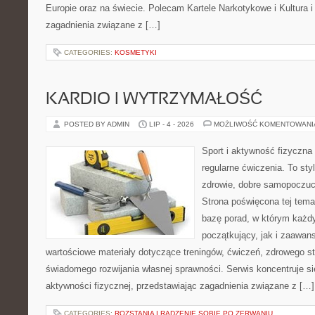
Europie oraz na świecie. Polecam Kartele Narkotykowe i Kultura i 
zagadnienia związane z […]
CATEGORIES:
KOSMETYKI
KARDIO I WYTRZYMAŁOŚĆ
POSTED BY ADMIN
LIP - 4 - 2026
MOŻLIWOŚĆ KOMENTOWAN
Sport i aktywność fizyczna 
regularne ćwiczenia. To sty
zdrowie, dobre samopoczuci
Strona poświęcona tej tem
bazę porad, w którym każdy
początkujący, jak i zaawa
wartościowe materiały dotyczące treningów, ćwiczeń, zdrowego st
świadomego rozwijania własnej sprawności. Serwis koncentruje s
aktywności fizycznej, przedstawiając zagadnienia związane z […]
CATEGORIES:
ROZSTANIA I RADZENIE SOBIE PO ZERWANIU