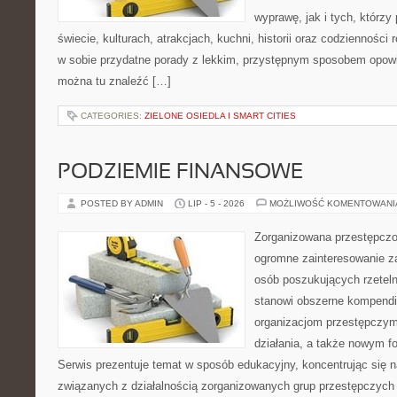
wyprawę, jak i tych, którzy 
świecie, kulturach, atrakcjach, kuchni, historii oraz codzienności
w sobie przydatne porady z lekkim, przystępnym sposobem opowi
można tu znaleźć […]
CATEGORIES:
ZIELONE OSIEDLA I SMART CITIES
PODZIEMIE FINANSOWE
POSTED BY ADMIN
LIP - 5 - 2026
MOŻLIWOŚĆ KOMENTOWAN
Zorganizowana przestępczoś
ogromne zainteresowanie za
osób poszukujących rzeteln
stanowi obszerne kompendi
organizacjom przestępczym
działania, a także nowym f
Serwis prezentuje temat w sposób edukacyjny, koncentrując się na
związanych z działalnością zorganizowanych grup przestępczych 