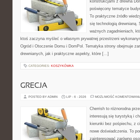
konstrukcjami z drewna Dom
poświęcony tematyce budyn
To praktyczne źródło wiedzy
się technologią drewnianą. 
ważnych zagadnieniach, któ
ktoś zaczyna myśleć o własnym prywatnej przestrzeni wykonan
Ogród i Otoczenie Domu i DomPol. Tematyka strony obejmuje z
drewnianych, jak i praktyczne aspekty, które […]
CATEGORIES:
KOSZYKÓWKA
GRECJA
POSTED BY ADMIN
LIP - 6 - 2026
MOŻLIWOŚĆ KOMENTOWAN
Cherrish to różnorodna prze
interesują się turystyką i
kierunki bez pośpiechu, z c
nowe doświadczenia. To por
zainteresować zarówno oso