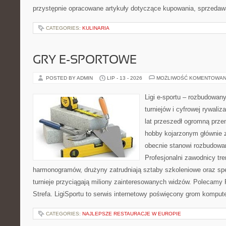
przystępnie opracowane artykuły dotyczące kupowania, sprzeda
CATEGORIES:
KULINARIA
GRY E-SPORTOWE
POSTED BY ADMIN
LIP - 13 - 2026
MOŻLIWOŚĆ KOMENTOWAN
Ligi e-sportu – rozbudowany
turniejów i cyfrowej rywaliz
lat przeszedł ogromną prze
hobby kojarzonym głównie
obecnie stanowi rozbudowan
Profesjonalni zawodnicy tr
harmonogramów, drużyny zatrudniają sztaby szkoleniowe oraz spe
turnieje przyciągają miliony zainteresowanych widzów. Polecamy P
Strefa. LigiSportu to serwis internetowy poświęcony grom kompu
CATEGORIES:
NAJLEPSZE RESTAURACJE W EUROPIE