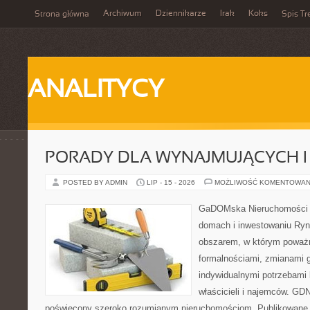
Archiwum
Dziennikarze
Irak
Koks
Strona główna
Spis Tr
ANALITYCY
PORADY DLA WYNAJMUJĄCYCH 
POSTED BY ADMIN
LIP - 15 - 2026
MOŻLIWOŚĆ KOMENTOWAN
GaDOMska Nieruchomości –
domach i inwestowaniu Ryn
obszarem, w którym poważn
formalnościami, zmianami 
indywidualnymi potrzebami 
właścicieli i najemców. GD
poświęcony szeroko rozumianym nieruchomościom. Publikowane 