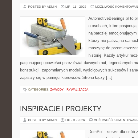
POSTED BY ADMIN
LIP - 11 - 2026
MOŻLIWOŚĆ KOMENTOWAN
AutomotiveBearings.pl to p
o osobach, które pasjonują 
najbardziej emocjonującym 
którzy nie patrzą na samoc
maszynę do przemieszczani
historię. Każdy artykuł mo
pasjonującej opowieści przez świat dawnych aut, legendarnych 
konstrukcji, zapomnianych modeli, wyścigowych sukcesów i samo
zapisały się w pamięci kierowców. Strona łączy […]
CATEGORIES:
ZAWODY I RYWALIZACJA
INSPIRACJE I PROJEKTY
POSTED BY ADMIN
LIP - 9 - 2026
MOŻLIWOŚĆ KOMENTOWAN
DomPol – serwis dla osób 