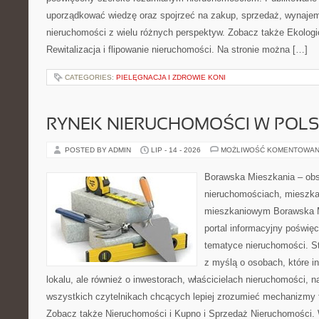
uporządkować wiedzę oraz spojrzeć na zakup, sprzedaż, wynajem
nieruchomości z wielu różnych perspektyw. Zobacz także Ekologi
Rewitalizacja i flipowanie nieruchomości. Na stronie można […]
CATEGORIES:
PIELĘGNACJA I ZDROWIE KONI
RYNEK NIERUCHOMOŚCI W POL
POSTED BY ADMIN
LIP - 14 - 2026
MOŻLIWOŚĆ KOMENTOWAN
Borawska Mieszkania – ob
nieruchomościach, mieszka
mieszkaniowym Borawska Mi
portal informacyjny poświę
tematyce nieruchomości. S
z myślą o osobach, które i
lokalu, ale również o inwestorach, właścicielach nieruchomości, 
wszystkich czytelnikach chcących lepiej zrozumieć mechanizmy 
Zobacz także Nieruchomości i Kupno i Sprzedaż Nieruchomości.