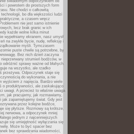
anie świadomym odpoczynkiem od
ści i powrotem do prostszych form
asu. Nie chodzi o całkowitą
 technologii, bo dla większości ludzi
iepraktyczne, a czasem wręcz
Problemem nie jest samo istnienie
rowych, lecz brak granic w ich
edy każde wolne kilka minut
ie wypełniamy ekranem, nasz umysł
zeń na zwykłe bycie, nudę, refleksję i
rządkowanie myśli. Tymczasem
ozornie puste chwile są potrzebne, by
wnowagę. Bez nich dzień zaczyna
 nieprzerwany strumień bodźców, w
no odróżnić sprawy ważne od błahych.
guje na wszystko, ale rzadko
ś przeżywa. Odpoczynek staje się
 czynnością do wykonania, a nie
 wyjściem z napięcia. Bardzo wiele
ś o produktywności, ale zaskakująco
ci uwagi. A przecież to właśnie uwaga
ym, jak pracujemy, jak rozmawiamy,
i jak zapamiętujemy świat. Gdy jest
rozrywana przez kolejne bodźce,
je się płytsze. Rozmowy są krótsze,
ziej nerwowa, a odpoczynek mniej
latego jednym z najcenniejszych
zuje się umiejętność wyłączania się
hwilę. Może to być spacer bez
ranek bez sprawdzania wiadomości,