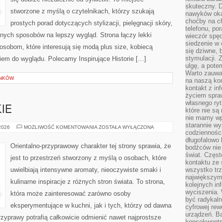
skuteczny. D
stworzone z myślą o czytelnikach, którzy szukają
nawyków oka
choćby na c
prostych porad dotyczących stylizacji, pielęgnacji skóry,
telefonu, po
ych sposobów na lepszy wygląd. Strona łączy lekki
wieczór spę
siedzenie w 
 osobom, które interesują się modą plus size, kobiecą
się dziwne, 
stymulacji.
iem do wyglądu. Polecamy Inspirujące Historie […]
ulgę, a pote
Warto zauważ
YNKÓW
na naszą kon
kontakt z in
życiem spraw
własnego ry
IE
które nie są
nie mamy wp
starannie w
PERFUMY
 2026
MOŻLIWOŚĆ KOMENTOWANIA
ZOSTAŁA WYŁĄCZONA
codzienności
DAMSKIE
długofalowo
Orientalno-przyprawowy charakter tej strony sprawia, że
bodźców nie
świat. Częs
jest to przestrzeń stworzony z myślą o osobach, które
kontaktu ze 
uwielbiają intensywne aromaty, nieoczywiste smaki i
wszystko tr
największym
kulinarne inspiracje z różnych stron świata. To strona,
kolejnych in
wyciszenia.
która może zainteresować zarówno osoby
być radykaln
eksperymentujące w kuchni, jak i tych, którzy od dawna
cyfrowej rew
urządzeń. Ba
zyprawy potrafią całkowicie odmienić nawet najprostsze
konsekwentn