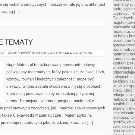
e się wokół aromatycznych mieszanek, ale jej charakter jest
momenty dnia
stołu, wyłąc
rawy są […]
czynności, 
Dla jednych 
majsterkowan
notowanie w
może stać si
po kroku bu
przestrzeń 
 TEMATY
gotowe treśc
bez chwili 
ZAAWANSOWANE
026
MOŻLIWOŚĆ KOMENTOWANIA
ZOSTAŁA WYŁĄCZONA
nadmiaru bo
TEMATY
samopoczuci
kontakt z re
SuperMatma.pl to rozbudowany serwis internetowy
w półobecnoś
poświęcony matematyce, który pokazuje, że świat liczb,
odpowiadają
kolejnych za
wzorów, równań i logicznych zależności może być
że bliscy cz
wspólnie spę
ciekawy. Strona została stworzona z myślą o osobach,
Kiedy choć 
które chcą poznawać liczby od bardziej przyjaznej
relacja nabi
herbacie, sp
strony. To miejsce, w którym pasjonat nauki może
posiłek bez
no podstawowych zagadnień, jak i bardziej zaawansowanych
ekranem mog
lecz właśnie
 także Ciekawostki Matematyczne i Matematyka na
bliskości. 
gestów, ale 
prezentuje matematykę jako dziedzinę, która nie […]
zwolnienie o
albo spadek