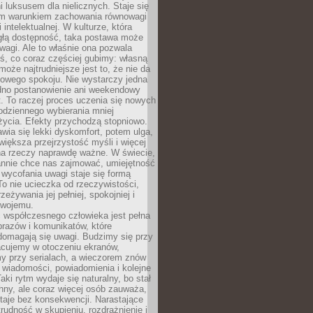
 luksusem dla nielicznych. Staje się
m warunkiem zachowania równowagi
 intelektualnej. W kulturze, która
ągłą dostępność, taka postawa może
agi. Ale to właśnie ona pozwala
ś, co coraz częściej gubimy: własną
oże najtrudniejsze jest to, że nie da
towego spokoju. Nie wystarczy jedna
edno postanowienie ani weekendowy
. To raczej proces uczenia się nowych
odziennego wybierania mniej
życia. Efekty przychodzą stopniowo.
awia się lekki dyskomfort, potem ulga,
iększa przejrzystość myśli i więcej
na rzeczy naprawdę ważne. W świecie,
annie chce nas zajmować, umiejętność
wycofania uwagi staje się formą
 To nie ucieczka od rzeczywistości,
zeżywania jej pełniej, spokojniej i
swojemu.
 współczesnego człowieka jest pełna
razów i komunikatów, które
domagają się uwagi. Budzimy się przy
racujemy w otoczeniu ekranów,
 przy serialach, a wieczorem znów
wiadomości, powiadomienia i kolejne
aki rytm wydaje się naturalny, bo stał
hny, ale coraz więcej osób zauważa,
taje bez konsekwencji. Narastające
rudność w skupieniu, rozdrażnienie i