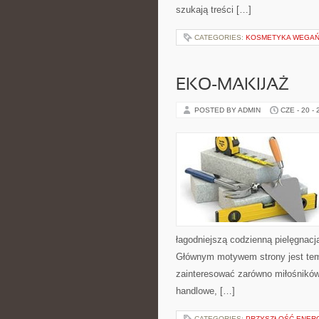
szukają treści […]
CATEGORIES:
KOSMETYKA WEGAŃS
EKO-MAKIJAŻ
POSTED BY ADMIN
CZE - 20 -
łagodniejszą codzienną pielęgnacj
Głównym motywem strony jest tema
zainteresować zarówno miłośników
handlowe, […]
CATEGORIES:
PRZYSZŁOŚĆ ENERG