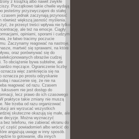
dzony z książką albo nawet zwykłe
ciszy. Początkowo takie chwile wydają
bo jesteśmy przyzwyczajeni do stałej
 Z czasem jednak zaczynają przynosić
m również większą jasność myślenia.
yć, że przesyt treści wpływa nie tylko
centrację, ale też na emocje. Ciągły
formacjami, opiniami, sporami i cudzym
ia, że łatwo tracimy poczucie
tmu. Zaczynamy reagować na nastroje,
 nasze, martwić się sprawami, na które
ływu, oraz porównywać się do
yselekcjonowanych obrazów cudzej
. To obciążenie bywa subtelne, ale
 bardzo męczące. Ograniczenie liczby
 oznacza więc zamknięcia się na
to oznacza po prostu odzyskanie
sobą i nauczenie się, że nie na
zeba reagować od razu. Czasem
 luksusem nie jest dostęp do
formacji, lecz prawo do ich czasowego
 W praktyce takie zmiany nie muszą
e. Nie trzeba od razu organizować
olucji ani wyrzucać wszystkich
rdziej skuteczne okazują się małe, ale
e decyzje. Można wyznaczyć
 bez telefonu, nie zabierać ekranu do
zyć część powiadomień albo wrócić do
które angażują uwagę w inny sposób.
będzie to gotowanie, dla innych