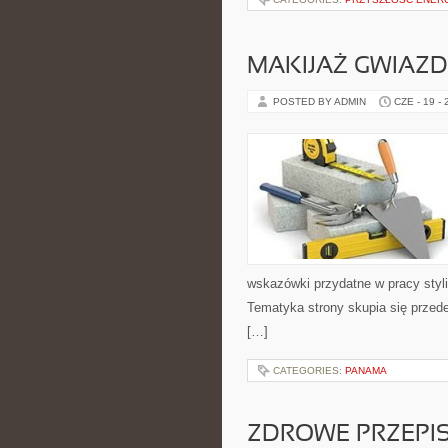
MAKIJAŻ GWIAZD
POSTED BY ADMIN
CZE - 19 -
wskazówki przydatne w pracy styli
Tematyka strony skupia się przed
[…]
CATEGORIES:
PANAMA
ZDROWE PRZEPI