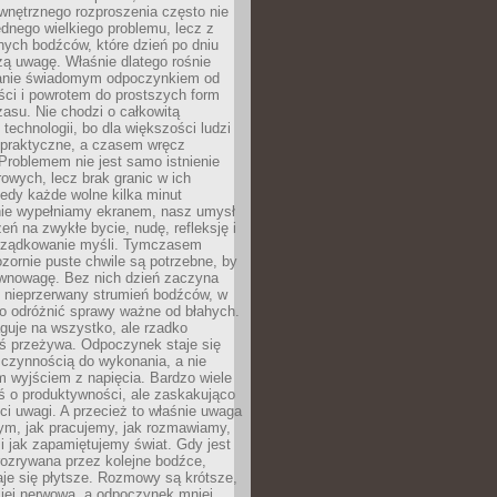
wnętrznego rozproszenia często nie
ednego wielkiego problemu, lecz z
nych bodźców, które dzień po dniu
ą uwagę. Właśnie dlatego rośnie
anie świadomym odpoczynkiem od
ści i powrotem do prostszych form
asu. Nie chodzi o całkowitą
 technologii, bo dla większości ludzi
iepraktyczne, a czasem wręcz
Problemem nie jest samo istnienie
rowych, lecz brak granic w ich
edy każde wolne kilka minut
ie wypełniamy ekranem, nasz umysł
zeń na zwykłe bycie, nudę, refleksję i
rządkowanie myśli. Tymczasem
ozornie puste chwile są potrzebne, by
wnowagę. Bez nich dzień zaczyna
 nieprzerwany strumień bodźców, w
no odróżnić sprawy ważne od błahych.
guje na wszystko, ale rzadko
ś przeżywa. Odpoczynek staje się
 czynnością do wykonania, a nie
 wyjściem z napięcia. Bardzo wiele
ś o produktywności, ale zaskakująco
ci uwagi. A przecież to właśnie uwaga
ym, jak pracujemy, jak rozmawiamy,
i jak zapamiętujemy świat. Gdy jest
rozrywana przez kolejne bodźce,
je się płytsze. Rozmowy są krótsze,
ziej nerwowa, a odpoczynek mniej