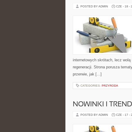
POSTED BY ADMIN
CZE - 18 -
internetowych skrótach, lecz wolą
regeneracji. Strona porusza tema
przerwie, jak […]
CATEGORIES:
PRZYRODA
NOWINKI I TREND
POSTED BY ADMIN
CZE - 17 -