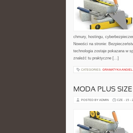
chmury, hostingu, cyberbezpiecz
Nowości na stronie: Bezpieczeństw
technologia zostaje pokazana w sp
znaleźć tu praktyczne […]
CATEGORIES:
GRAMATYKA ANGIE
MODA PLUS SIZE
POSTED BY ADMIN
CZE - 15 -