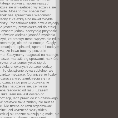
latego jednym z najcenniejszych
zuje się umiejętność wyłączania się
hwilę. Może to być spacer bez
ranek bez sprawdzania wiadomości,
dzony z książką albo nawet zwykłe
ciszy. Początkowo takie chwile wydają
bo jesteśmy przyzwyczajeni do stałej
 Z czasem jednak zaczynają przynosić
m również większą jasność myślenia.
yć, że przesyt treści wpływa nie tylko
centrację, ale też na emocje. Ciągły
formacjami, opiniami, sporami i cudzym
ia, że łatwo tracimy poczucie
tmu. Zaczynamy reagować na nastroje,
 nasze, martwić się sprawami, na które
ływu, oraz porównywać się do
yselekcjonowanych obrazów cudzej
. To obciążenie bywa subtelne, ale
 bardzo męczące. Ograniczenie liczby
 oznacza więc zamknięcia się na
to oznacza po prostu odzyskanie
sobą i nauczenie się, że nie na
zeba reagować od razu. Czasem
 luksusem nie jest dostęp do
formacji, lecz prawo do ich czasowego
 W praktyce takie zmiany nie muszą
e. Nie trzeba od razu organizować
olucji ani wyrzucać wszystkich
rdziej skuteczne okazują się małe, ale
e decyzje. Można wyznaczyć