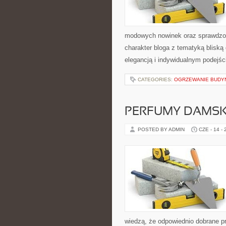
modowych nowinek oraz sprawdzon
charakter bloga z tematyką bliską
elegancją i indywidualnym podejśc
CATEGORIES:
OGRZEWANIE BUD
PERFUMY DAMSK
POSTED BY ADMIN
CZE - 14 -
wiedzą, że odpowiednio dobrane pr