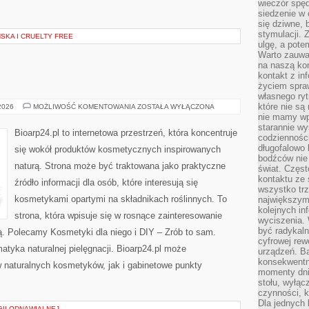
wieczór spę
siedzenie w 
się dziwne, 
stymulacji.
KA I CRUELTY FREE
ulgę, a pote
Warto zauważ
na naszą kon
kontakt z in
życiem spraw
własnego ry
które nie są
EKO-
 2026
MOŻLIWOŚĆ KOMENTOWANIA
ZOSTAŁA WYŁĄCZONA
MAKIJAŻ
nie mamy wp
starannie w
Bioarp24.pl to internetowa przestrzeń, która koncentruje
codzienności
długofalowo
się wokół produktów kosmetycznych inspirowanych
bodźców nie
naturą. Strona może być traktowana jako praktyczne
świat. Częs
kontaktu ze 
źródło informacji dla osób, które interesują się
wszystko tr
kosmetykami opartymi na składnikach roślinnych. To
największym
kolejnych in
strona, która wpisuje się w rosnące zainteresowanie
wyciszenia.
być radykaln
ą. Polecamy Kosmetyki dla niego i DIY – Zrób to sam.
cyfrowej rew
tyka naturalnej pielęgnacji. Bioarp24.pl może
urządzeń. Ba
konsekwentn
 naturalnych kosmetyków, jak i gabinetowe punkty
momenty dnia
stołu, wyłąc
czynności, 
Dla jednych 
II ODNAWIALNEJ