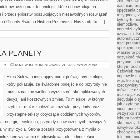
zainteresow
nadmiaru tre
oduktów, usług oraz technologii, które odpowiadają na
spędzania cz
 i przedsiębiorstw poszukujących niezawodnych rozwiązań
rezygnację z
byłoby to n
 i Giganty Świata i Historia Przemysłu. Nasza oferta […]
niemożliwe. 
narzędzi cyf
używaniu. Ki
automatyczn
traci przestr
spokojne po
właśnie te p
LA PLANETY
odzyskać ró
przypominać
TECHNOLOGIE
 2026
MOŻLIWOŚĆ KOMENTOWANIA
ZOSTAŁA WYŁĄCZONA
którym trud
DLA
Człowiek rea
PLANETY
naprawdę co
Ekos-Sułów to inspirujący portal poświęcony ekologii,
więc kolejną
który pokazuje, że świadome podejście do przyrody nie
rzeczywistym
mówi się dzi
musi oznaczać wielkich wyrzeczeń, skomplikowanych
mało o jakoś
decyzji ani kosztownych zmian. To miejsce, w którym
decyduje o t
jak czytamy 
czytelnik może znaleźć wskazówki, przykłady oraz
nieustannie 
wszystko sta
przystępne teksty dotyczące codziennych wyborów,
lektura bard
, energii, recyklingu, przyrody i nowoczesnych rozwiązań
skuteczny. D
nawyków oka
alny styl życia. Strona została przygotowana z myślą o
choćby na c
półczesne wyzwania środowiskowe, ale jednocześnie
telefonu, po