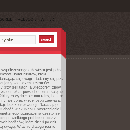
SCRIBE
FACEBOOK
TWITTER
 współczesnego człowieka jest pełna
razów i komunikatów, które
domagają się uwagi. Budzimy się przy
racujemy w otoczeniu ekranów,
 przy serialach, a wieczorem znów
wiadomości, powiadomienia i kolejne
aki rytm wydaje się naturalny, bo stał
hny, ale coraz więcej osób zauważa,
taje bez konsekwencji. Narastające
rudność w skupieniu, rozdrażnienie i
wnętrznego rozproszenia często nie
ednego wielkiego problemu, lecz z
nych bodźców, które dzień po dniu
ą uwagę. Właśnie dlatego rośnie