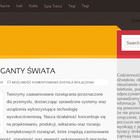
ikarze
Irak
Koks
Tagi
Tagi
Spis Treści
SUB
GIGANTY ŚWIATA
Codzienność
dźwięków, ob
CIEKAWOSTKI
026
MOŻLIWOŚĆ KOMENTOWANIA
ZOSTAŁA WYŁĄCZONA
nieustannie 
I
telefonie, p
GIGANTY
ŚWIATA
odpoczywamy
Tworzymy zaawansowane rozwiązania przeznaczone
sprawdzamy 
dla przemysłu, dostarczając sprawdzone systemy oraz
informacje. T
się powszec
urządzenia wykorzystujące technologię
że nie pozos
wysokociśnieniową. Nasza działalność koncentruje się
zmęczenie, t
poczucie we
na projektowaniu, produkcji, wdrażaniu oraz rozwoju
wynikają z j
tysięcy drob
kompleksowych rozwiązań, które znajdują zastosowanie
zajmują nasz
dajność, staranność oraz pewność wykonywanych procesów.