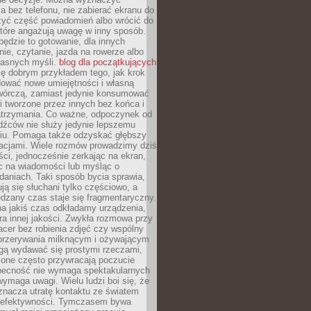
 bez telefonu, nie zabierać ekranu do
zyć część powiadomień albo wrócić do
które angażują uwagę w inny sposób.
będzie to gotowanie, dla innych
ie, czytanie, jazda na rowerze albo
łasnych myśli.
blog dla początkujących
ę dobrym przykładem tego, jak krok
dować nowe umiejętności i własną
twórczą, zamiast jedynie konsumować
i tworzone przez innych bez końca i
zatrzymania. Co ważne, odpoczynek od
dźców nie służy jedynie lepszemu
u. Pomaga także odzyskać głębszy
lacjami. Wiele rozmów prowadzimy dziś
ci, jednocześnie zerkając na ekran,
c na wiadomości lub myśląc o
daniach. Taki sposób bycia sprawia,
ują się słuchani tylko częściowo, a
dzany czas staje się fragmentaryczny.
na jakiś czas odkładamy urządzenia,
era innej jakości. Zwykła rozmowa przy
acer bez robienia zdjęć czy wspólny
 przerywania milknącym i ożywającym
ą wydawać się prostymi rzeczami,
 one często przywracają poczucie
Obecność nie wymaga spektakularnych
wymaga uwagi. Wielu ludzi boi się, że
znacza utratę kontaktu ze światem
 efektywności. Tymczasem bywa