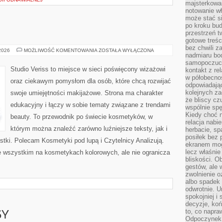
majsterkowan
notowanie w
może stać si
po kroku bu
przestrzeń 
gotowe treśc
bez chwili 
MAKIJAŻ
 2026
MOŻLIWOŚĆ KOMENTOWANIA
ZOSTAŁA WYŁĄCZONA
nadmiaru bo
GWIAZD
samopoczuci
Studio Veriss to miejsce w sieci poświęcony wizażowi
kontakt z re
w półobecnoś
oraz ciekawym pomysłom dla osób, które chcą rozwijać
odpowiadają
kolejnych za
swoje umiejętności makijażowe. Strona ma charakter
że bliscy cz
edukacyjny i łączy w sobie tematy związane z trendami
wspólnie spę
Kiedy choć 
beauty. To przewodnik po świecie kosmetyków, w
relacja nabi
którym można znaleźć zarówno luźniejsze teksty, jak i
herbacie, sp
posiłek bez
stki. Polecam Kosmetyki pod lupą i Czytelnicy Analizują.
ekranem mog
lecz właśnie
e wszystkim na kosmetykach kolorowych, ale nie ogranicza
bliskości. 
gestów, ale 
zwolnienie o
albo spadek
odwrotnie. U
spokojniej i
decyzje, koń
to, co napra
SY
Odpoczynek o