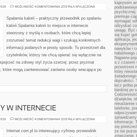
kaprysem ani
ZDROWE
 2026
MOŻLIWOŚĆ KOMENTOWANIA
ZOSTAŁA WYŁĄCZONA
podstawowy
PRZEPISY
psychicznej i
premiuje ci
Spalarnia kalorii – praktyczny przewodnik po spalaniu
wymagać odw
kalorii Spalarnia kalorii to miejsce w internecie
odzyskać co
uwagę. Być m
stworzony z myślą o osobach, które chcą lepiej
się kupić go
aplikacja, j
zrozumieć temat redukcji wagi i szukają konkretnych
eksperyment
informacji podanych w prosty sposób. To przestrzeń dla
nawyków i c
hałaśliwego 
czytelników, którzy nie chcą opierać się wyłącznie na
Najpierw poj
 spojrzeć na zdrowy styl życia szerzej: przez pryzmat
a z czasem w
przestrzeni 
ty, które mogą zainteresować zarówno osoby wracające po
który nieust
świadomego 
dojrzałości.
lecz próba pr
bardziej po 
Codzienność
dźwięków, ob
nieustannie 
Y W INTERNECIE
telefonie, p
odpoczywamy
sprawdzamy 
NOWINKI
 2026
MOŻLIWOŚĆ KOMENTOWANIA
ZOSTAŁA WYŁĄCZONA
informacje. T
I
TRENDY
się powszec
W
Internat.com.pl to interesujący cyfrowy przewodnik
że nie pozos
INTERNECIE
zmęczenie, t