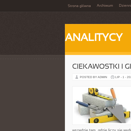
Archiwum
Dzienn
Strona główna
ANALITYCY
CIEKAWOSTKI I 
POSTED BY ADMIN
LIP - 1 - 2
wszędzie tam, gdzie liczy się wy