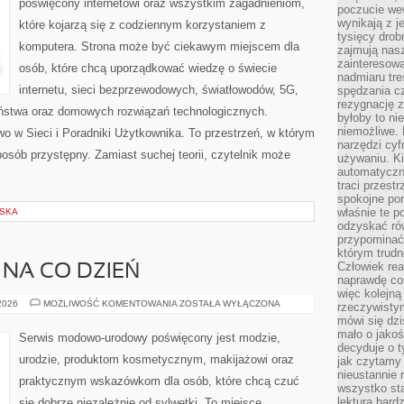
poświęcony internetowi oraz wszystkim zagadnieniom,
poczucie we
wynikają z j
które kojarzą się z codziennym korzystaniem z
tysięcy drob
komputera. Strona może być ciekawym miejscem dla
zajmują nasz
zainteresow
osób, które chcą uporządkować wiedzę o świecie
nadmiaru tre
internetu, sieci bezprzewodowych, światłowodów, 5G,
spędzania cz
rezygnację z
eństwa oraz domowych rozwiązań technologicznych.
byłoby to n
niemożliwe. 
o w Sieci i Poradniki Użytkownika. To przestrzeń, w którym
narzędzi cyf
osób przystępny. Zamiast suchej teorii, czytelnik może
używaniu. Ki
automatyczn
traci przestr
spokojne po
właśnie te p
LSKA
odzyskać ró
przypominać
którym trud
Człowiek rea
 NA CO DZIEŃ
naprawdę co
więc kolejną
MODA
 2026
MOŻLIWOŚĆ KOMENTOWANIA
ZOSTAŁA WYŁĄCZONA
rzeczywistym
PLUS
mówi się dzi
SIZE
NA
mało o jakoś
Serwis modowo-urodowy poświęcony jest modzie,
CO
decyduje o t
DZIEŃ
urodzie, produktom kosmetycznym, makijażowi oraz
jak czytamy 
nieustannie 
praktycznym wskazówkom dla osób, które chcą czuć
wszystko sta
lektura bard
się dobrze niezależnie od sylwetki. To miejsce