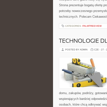
Strona prezentuje bogatą ofertę pr
potrzeby nowoczesnego przemysłu
technicznych. Polecam Ciekawostki
CATEGORIES:
PALMTREEVIEW
TECHNOLOGIE D
POSTED BY ADMIN
CZE - 27 -
domu, zakupów, podróży, gotowania
wspierających bardziej odpowiedzi
osobach, które chcą odkrywać ws