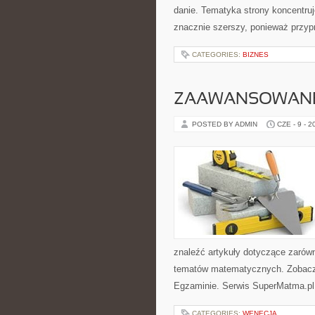
danie. Tematyka strony koncentruj
znacznie szerszy, ponieważ przyp
CATEGORIES:
BIZNES
ZAAWANSOWANE
POSTED BY ADMIN
CZE - 9 - 2
znaleźć artykuły dotyczące zarów
tematów matematycznych. Zobacz
Egzaminie. Serwis SuperMatma.pl 
CATEGORIES:
WENECJA