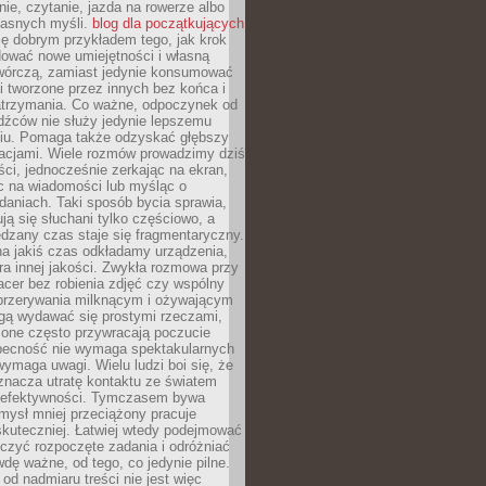
ie, czytanie, jazda na rowerze albo
łasnych myśli.
blog dla początkujących
ę dobrym przykładem tego, jak krok
dować nowe umiejętności i własną
twórczą, zamiast jedynie konsumować
i tworzone przez innych bez końca i
zatrzymania. Co ważne, odpoczynek od
dźców nie służy jedynie lepszemu
u. Pomaga także odzyskać głębszy
lacjami. Wiele rozmów prowadzimy dziś
ci, jednocześnie zerkając na ekran,
c na wiadomości lub myśląc o
daniach. Taki sposób bycia sprawia,
ują się słuchani tylko częściowo, a
dzany czas staje się fragmentaryczny.
na jakiś czas odkładamy urządzenia,
era innej jakości. Zwykła rozmowa przy
acer bez robienia zdjęć czy wspólny
 przerywania milknącym i ożywającym
ą wydawać się prostymi rzeczami,
 one często przywracają poczucie
Obecność nie wymaga spektakularnych
wymaga uwagi. Wielu ludzi boi się, że
znacza utratę kontaktu ze światem
 efektywności. Tymczasem bywa
mysł mniej przeciążony pracuje
 skuteczniej. Łatwiej wtedy podejmować
czyć rozpoczęte zadania i odróżniać
wdę ważne, od tego, co jedynie pilne.
d nadmiaru treści nie jest więc