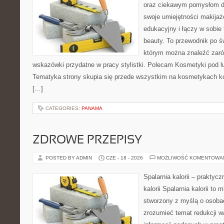
oraz ciekawym pomysłom dl
swoje umiejętności makijaż
edukacyjny i łączy w sobie
beauty. To przewodnik po 
którym można znaleźć zarów
wskazówki przydatne w pracy stylistki. Polecam Kosmetyki pod lup
Tematyka strony skupia się przede wszystkim na kosmetykach ko
[…]
CATEGORIES:
PANAMA
ZDROWE PRZEPISY
POSTED BY ADMIN
CZE - 18 - 2026
MOŻLIWOŚĆ KOMENTOWA
Spalarnia kalorii – praktyc
kalorii Spalarnia kalorii to 
stworzony z myślą o osobac
zrozumieć temat redukcji w