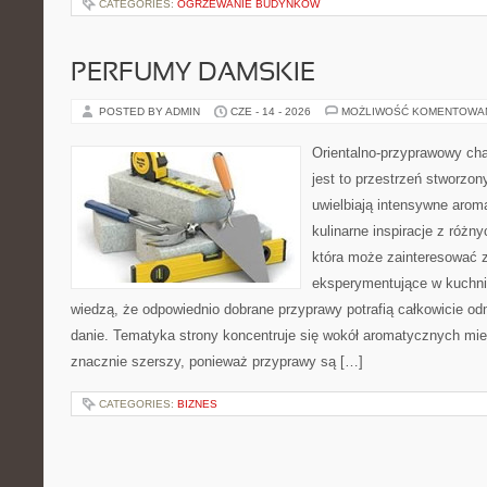
CATEGORIES:
OGRZEWANIE BUDYNKÓW
PERFUMY DAMSKIE
POSTED BY ADMIN
CZE - 14 - 2026
MOŻLIWOŚĆ KOMENTOWA
Orientalno-przyprawowy char
jest to przestrzeń stworzon
uwielbiają intensywne aroma
kulinarne inspiracje z różny
która może zainteresować 
eksperymentujące w kuchni,
wiedzą, że odpowiednio dobrane przyprawy potrafią całkowicie od
danie. Tematyka strony koncentruje się wokół aromatycznych miesz
znacznie szerszy, ponieważ przyprawy są […]
CATEGORIES:
BIZNES