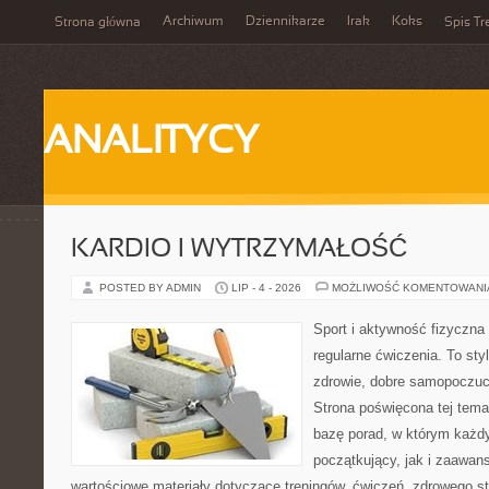
Archiwum
Dziennikarze
Irak
Koks
Strona główna
Spis Tr
ANALITYCY
KARDIO I WYTRZYMAŁOŚĆ
POSTED BY ADMIN
LIP - 4 - 2026
MOŻLIWOŚĆ KOMENTOWAN
Sport i aktywność fizyczna 
regularne ćwiczenia. To sty
zdrowie, dobre samopoczuci
Strona poświęcona tej tem
bazę porad, w którym każdy
początkujący, jak i zaawa
wartościowe materiały dotyczące treningów, ćwiczeń, zdrowego st