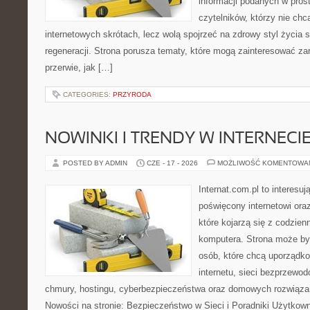
informacji podanych w pros
czytelników, którzy nie chc
internetowych skrótach, lecz wolą spojrzeć na zdrowy styl życia 
regeneracji. Strona porusza tematy, które mogą zainteresować z
przerwie, jak […]
CATEGORIES:
PRZYRODA
NOWINKI I TRENDY W INTERNECI
POSTED BY ADMIN
CZE - 17 - 2026
MOŻLIWOŚĆ KOMENTOWA
Internat.com.pl to interesu
poświęcony internetowi or
które kojarzą się z codzie
komputera. Strona może b
osób, które chcą uporządk
internetu, sieci bezprzewo
chmury, hostingu, cyberbezpieczeństwa oraz domowych rozwiąza
Nowości na stronie: Bezpieczeństwo w Sieci i Poradniki Użytkown