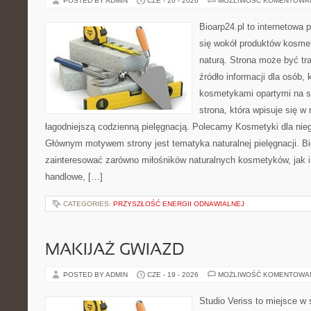
POSTED BY ADMIN
CZE - 20 - 2026
MOŻLIWOŚĆ KOMENTOWA
Bioarp24.pl to internetowa 
się wokół produktów kosme
naturą. Strona może być tr
źródło informacji dla osób, k
kosmetykami opartymi na sk
strona, która wpisuje się w
łagodniejszą codzienną pielęgnacją. Polecamy Kosmetyki dla nieg
Głównym motywem strony jest tematyka naturalnej pielęgnacji. B
zainteresować zarówno miłośników naturalnych kosmetyków, jak i
handlowe, […]
CATEGORIES:
PRZYSZŁOŚĆ ENERGII ODNAWIALNEJ
MAKIJAŻ GWIAZD
POSTED BY ADMIN
CZE - 19 - 2026
MOŻLIWOŚĆ KOMENTOWA
Studio Veriss to miejsce w