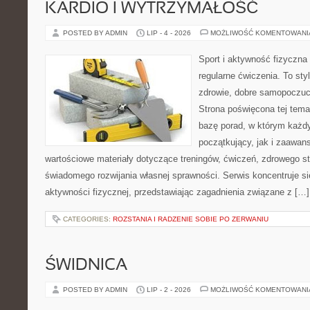
KARDIO I WYTRZYMAŁOŚĆ
POSTED BY ADMIN
LIP - 4 - 2026
MOŻLIWOŚĆ KOMENTOWAN
Sport i aktywność fizyczna 
regularne ćwiczenia. To sty
zdrowie, dobre samopoczuci
Strona poświęcona tej tem
bazę porad, w którym każdy
początkujący, jak i zaawa
wartościowe materiały dotyczące treningów, ćwiczeń, zdrowego st
świadomego rozwijania własnej sprawności. Serwis koncentruje s
aktywności fizycznej, przedstawiając zagadnienia związane z […]
CATEGORIES:
ROZSTANIA I RADZENIE SOBIE PO ZERWANIU
ŚWIDNICA
POSTED BY ADMIN
LIP - 2 - 2026
MOŻLIWOŚĆ KOMENTOWAN