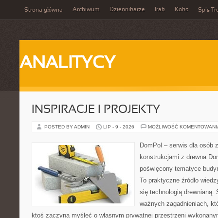
Archiwum
Dziennikarze
Irak
Koks
Strona główna
Spis Tr
ANALITYCY
INSPIRACJE I PROJEKTY
POSTED BY ADMIN
LIP - 9 - 2026
MOŻLIWOŚĆ KOMENTOWAN
DomPol – serwis dla osób 
konstrukcjami z drewna Dom
poświęcony tematyce budyn
To praktyczne źródło wiedzy
się technologią drewnianą. 
ważnych zagadnieniach, któ
ktoś zaczyna myśleć o własnym prywatnej przestrzeni wykonan