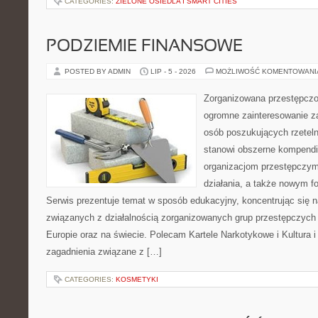
CATEGORIES:
ZIELONE OSIEDLA I SMART CITIES
PODZIEMIE FINANSOWE
POSTED BY ADMIN
LIP - 5 - 2026
MOŻLIWOŚĆ KOMENTOWAN
Zorganizowana przestępczoś
ogromne zainteresowanie za
osób poszukujących rzeteln
stanowi obszerne kompendi
organizacjom przestępczym
działania, a także nowym f
Serwis prezentuje temat w sposób edukacyjny, koncentrując się na
związanych z działalnością zorganizowanych grup przestępczych 
Europie oraz na świecie. Polecam Kartele Narkotykowe i Kultura i 
zagadnienia związane z […]
CATEGORIES:
KOSMETYKI