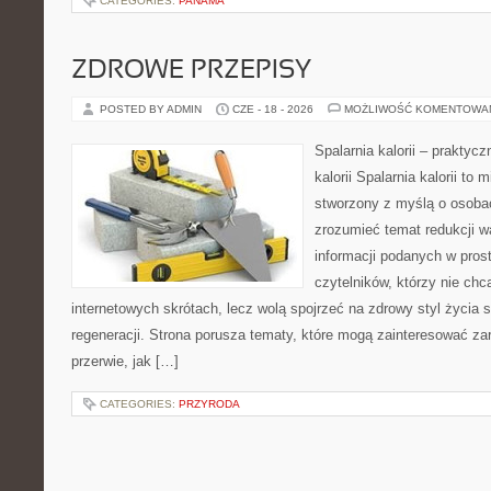
CATEGORIES:
PANAMA
ZDROWE PRZEPISY
POSTED BY ADMIN
CZE - 18 - 2026
MOŻLIWOŚĆ KOMENTOWA
Spalarnia kalorii – praktyc
kalorii Spalarnia kalorii to 
stworzony z myślą o osobac
zrozumieć temat redukcji w
informacji podanych w pros
czytelników, którzy nie chc
internetowych skrótach, lecz wolą spojrzeć na zdrowy styl życia 
regeneracji. Strona porusza tematy, które mogą zainteresować z
przerwie, jak […]
CATEGORIES:
PRZYRODA