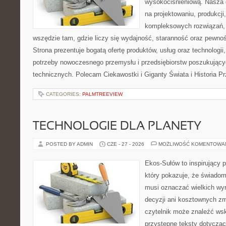
wysokociśnieniową. Nasza d
na projektowaniu, produkcji
kompleksowych rozwiązań, 
wszędzie tam, gdzie liczy się wydajność, staranność oraz pewn
Strona prezentuje bogatą ofertę produktów, usług oraz technologii
potrzeby nowoczesnego przemysłu i przedsiębiorstw poszukując
technicznych. Polecam Ciekawostki i Giganty Świata i Historia P
CATEGORIES:
PALMTREEVIEW
TECHNOLOGIE DLA PLANETY
POSTED BY ADMIN
CZE - 27 - 2026
MOŻLIWOŚĆ KOMENTOWA
Ekos-Sułów to inspirujący p
który pokazuje, że świadom
musi oznaczać wielkich wy
decyzji ani kosztownych zm
czytelnik może znaleźć wsk
przystępne teksty dotyczą