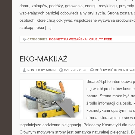
domu, zakupów, podróży, gotowania, energii, recyklingu, przyrod
wspierających bardziej odpowiedzialny styl życia. Strona została
osobach, które chcą odkrywać współczesne wyzwania środowisko
szukają treści […]
CATEGORIES:
KOSMETYKA WEGAŃSKA I CRUELTY FREE
EKO-MAKIJAŻ
POSTED BY ADMIN
CZE - 20 - 2026
MOŻLIWOŚĆ KOMENTOWA
Bioarp24.pl to internetowa 
się wokół produktów kosme
naturą. Strona może być tr
źródło informacji dla osób, k
kosmetykami opartymi na sk
strona, która wpisuje się w
łagodniejszą codzienną pielęgnacją. Polecamy Kosmetyki dla nieg
Głównym motywem strony jest tematyka naturalnej pielęgnacji. B