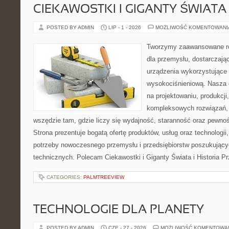
CIEKAWOSTKI I GIGANTY ŚWIATA
POSTED BY ADMIN
LIP - 1 - 2026
MOŻLIWOŚĆ KOMENTOWAN
Tworzymy zaawansowane ro
dla przemysłu, dostarczaj
urządzenia wykorzystujące 
wysokociśnieniową. Nasza d
na projektowaniu, produkcji
kompleksowych rozwiązań, 
wszędzie tam, gdzie liczy się wydajność, staranność oraz pewn
Strona prezentuje bogatą ofertę produktów, usług oraz technologii
potrzeby nowoczesnego przemysłu i przedsiębiorstw poszukując
technicznych. Polecam Ciekawostki i Giganty Świata i Historia P
CATEGORIES:
PALMTREEVIEW
TECHNOLOGIE DLA PLANETY
POSTED BY ADMIN
CZE - 27 - 2026
MOŻLIWOŚĆ KOMENTOWA