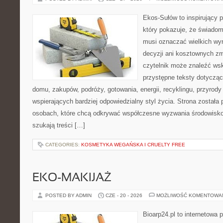
Ekos-Sułów to inspirujący p
który pokazuje, że świadom
musi oznaczać wielkich wy
decyzji ani kosztownych zm
czytelnik może znaleźć wsk
przystępne teksty dotyczą
domu, zakupów, podróży, gotowania, energii, recyklingu, przyrod
wspierających bardziej odpowiedzialny styl życia. Strona została
osobach, które chcą odkrywać współczesne wyzwania środowisko
szukają treści […]
CATEGORIES:
KOSMETYKA WEGAŃSKA I CRUELTY FREE
EKO-MAKIJAŻ
POSTED BY ADMIN
CZE - 20 - 2026
MOŻLIWOŚĆ KOMENTOWA
Bioarp24.pl to internetowa 