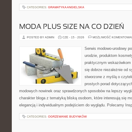
CATEGORIES:
GRAMATYKA ANGIELSKA
MODA PLUS SIZE NA CO DZIEŃ
POSTED BY ADMIN
CZE - 15 - 2026
MOŻLIWOŚĆ KOMENTOWA
Serwis modowo-urodowy po
urodzie, produktom kosmet
praktycznym wskazówkom d
się dobrze niezależnie od s
stworzone z myślą o czytel
prostych porad dotyczących s
modowych nowinek oraz sprawdzonych sposobów na lepszy wygląd
charakter bloga z tematyką bliską osobom, które interesują się m
elegancją i indywidualnym podejściem do wyglądu. Polecamy Inspi
CATEGORIES:
OGRZEWANIE BUDYNKÓW