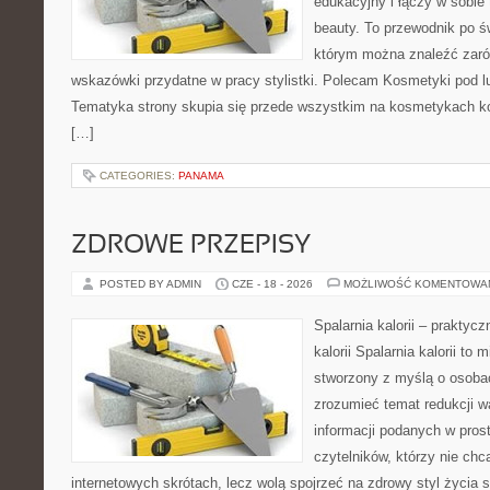
edukacyjny i łączy w sobie
beauty. To przewodnik po 
którym można znaleźć zarów
wskazówki przydatne w pracy stylistki. Polecam Kosmetyki pod lup
Tematyka strony skupia się przede wszystkim na kosmetykach ko
[…]
CATEGORIES:
PANAMA
ZDROWE PRZEPISY
POSTED BY ADMIN
CZE - 18 - 2026
MOŻLIWOŚĆ KOMENTOWA
Spalarnia kalorii – praktyc
kalorii Spalarnia kalorii to 
stworzony z myślą o osobac
zrozumieć temat redukcji w
informacji podanych w pros
czytelników, którzy nie chc
internetowych skrótach, lecz wolą spojrzeć na zdrowy styl życia 