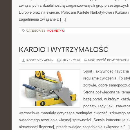
związanych z działalnością zorganizowanych grup przestępczych 
Europie oraz na świecie. Polecam Kartele Narkotykowe i Kultura i 
zagadnienia związane z […]
CATEGORIES:
KOSMETYKI
KARDIO I WYTRZYMAŁOŚĆ
POSTED BY ADMIN
LIP - 4 - 2026
MOŻLIWOŚĆ KOMENTOWAN
Sport i aktywność fizyczna 
regularne ćwiczenia. To sty
zdrowie, dobre samopoczuci
Strona poświęcona tej tem
bazę porad, w którym każdy
początkujący, jak i zaawa
wartościowe materiały dotyczące treningów, ćwiczeń, zdrowego st
świadomego rozwijania własnej sprawności. Serwis koncentruje s
aktywności fizycznej, przedstawiając zagadnienia związane z […]