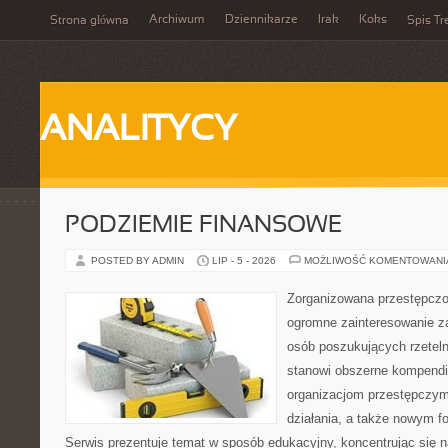
Archiwum
Dziennikarze
Irak
Koks
Strona główna
Spis Tr
ANALITYCY
PODZIEMIE FINANSOWE
POSTED BY ADMIN
LIP - 5 - 2026
MOŻLIWOŚĆ KOMENTOWAN
Zorganizowana przestępczoś
ogromne zainteresowanie za
osób poszukujących rzeteln
stanowi obszerne kompendi
organizacjom przestępczym
działania, a także nowym f
Serwis prezentuje temat w sposób edukacyjny, koncentrując się na