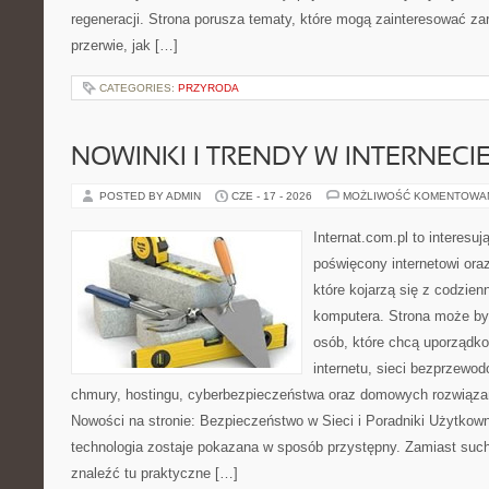
regeneracji. Strona porusza tematy, które mogą zainteresować z
przerwie, jak […]
CATEGORIES:
PRZYRODA
NOWINKI I TRENDY W INTERNECI
POSTED BY ADMIN
CZE - 17 - 2026
MOŻLIWOŚĆ KOMENTOWA
Internat.com.pl to interesu
poświęcony internetowi or
które kojarzą się z codzie
komputera. Strona może b
osób, które chcą uporządk
internetu, sieci bezprzewo
chmury, hostingu, cyberbezpieczeństwa oraz domowych rozwiąza
Nowości na stronie: Bezpieczeństwo w Sieci i Poradniki Użytkown
technologia zostaje pokazana w sposób przystępny. Zamiast suche
znaleźć tu praktyczne […]