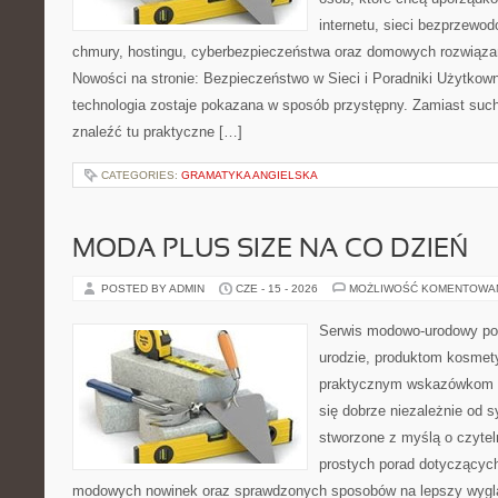
internetu, sieci bezprzewo
chmury, hostingu, cyberbezpieczeństwa oraz domowych rozwiąza
Nowości na stronie: Bezpieczeństwo w Sieci i Poradniki Użytkown
technologia zostaje pokazana w sposób przystępny. Zamiast suche
znaleźć tu praktyczne […]
CATEGORIES:
GRAMATYKA ANGIELSKA
MODA PLUS SIZE NA CO DZIEŃ
POSTED BY ADMIN
CZE - 15 - 2026
MOŻLIWOŚĆ KOMENTOWA
Serwis modowo-urodowy po
urodzie, produktom kosmet
praktycznym wskazówkom d
się dobrze niezależnie od s
stworzone z myślą o czytel
prostych porad dotyczących s
modowych nowinek oraz sprawdzonych sposobów na lepszy wygląd