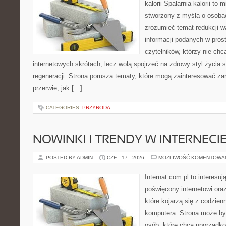
kalorii Spalarnia kalorii to 
stworzony z myślą o osobac
zrozumieć temat redukcji w
informacji podanych w pros
czytelników, którzy nie chc
internetowych skrótach, lecz wolą spojrzeć na zdrowy styl życia 
regeneracji. Strona porusza tematy, które mogą zainteresować z
przerwie, jak […]
CATEGORIES:
PRZYRODA
NOWINKI I TRENDY W INTERNECI
POSTED BY ADMIN
CZE - 17 - 2026
MOŻLIWOŚĆ KOMENTOWA
Internat.com.pl to interesu
poświęcony internetowi or
które kojarzą się z codzie
komputera. Strona może b
osób, które chcą uporządk