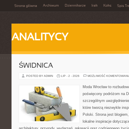
Archiwum
Dziennikarze
Irak
Koks
Strona główna
Spis Tr
ANALITYCY
ŚWIDNICA
POSTED BY ADMIN
LIP - 2 - 2026
MOŻLIWOŚĆ KOMENTOWAN
Moda Wrocław to rozbudowa
poświęcony podróżom na D
szczególnym uwzględnienie
które tworzą niezwykle insp
Polski. Strona jest blogie
lokalne inspiracje dotyczące
architektury, przyrody, wydarzeń, rekreacji oraz codziennego życ