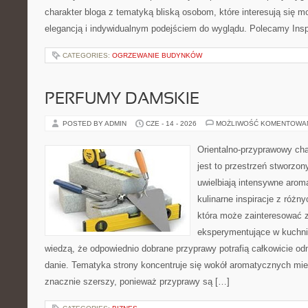
charakter bloga z tematyką bliską osobom, które interesują się m
elegancją i indywidualnym podejściem do wyglądu. Polecamy Inspi
CATEGORIES:
OGRZEWANIE BUDYNKÓW
PERFUMY DAMSKIE
POSTED BY ADMIN
CZE - 14 - 2026
MOŻLIWOŚĆ KOMENTOWA
Orientalno-przyprawowy char
jest to przestrzeń stworzon
uwielbiają intensywne aroma
kulinarne inspiracje z różny
która może zainteresować 
eksperymentujące w kuchni,
wiedzą, że odpowiednio dobrane przyprawy potrafią całkowicie od
danie. Tematyka strony koncentruje się wokół aromatycznych miesz
znacznie szerszy, ponieważ przyprawy są […]