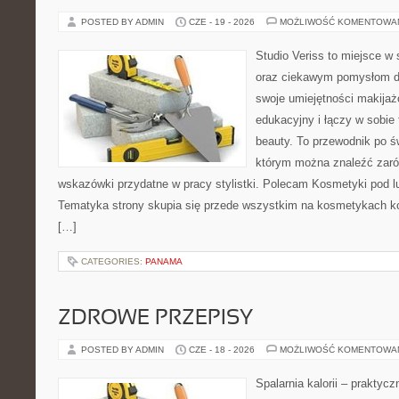
POSTED BY ADMIN
CZE - 19 - 2026
MOŻLIWOŚĆ KOMENTOWA
Studio Veriss to miejsce w
oraz ciekawym pomysłom dl
swoje umiejętności makijaż
edukacyjny i łączy w sobie
beauty. To przewodnik po 
którym można znaleźć zarów
wskazówki przydatne w pracy stylistki. Polecam Kosmetyki pod lup
Tematyka strony skupia się przede wszystkim na kosmetykach ko
[…]
CATEGORIES:
PANAMA
ZDROWE PRZEPISY
POSTED BY ADMIN
CZE - 18 - 2026
MOŻLIWOŚĆ KOMENTOWA
Spalarnia kalorii – praktyc