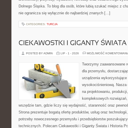
Dolnego Śląska. To blog dla osób, które lubią szukać miejsc z 
nie ogranicza się wyłącznie do najbardziej znanych […]
CATEGORIES:
TURCJA
CIEKAWOSTKI I GIGANTY ŚWIATA
POSTED BY ADMIN
LIP - 1 - 2026
MOŻLIWOŚĆ KOMENTOWAN
Tworzymy zaawansowane ro
dla przemysłu, dostarczaj
urządzenia wykorzystujące 
wysokociśnieniową. Nasza d
na projektowaniu, produkcji
kompleksowych rozwiązań, 
wszędzie tam, gdzie liczy się wydajność, staranność oraz pewn
Strona prezentuje bogatą ofertę produktów, usług oraz technologii
potrzeby nowoczesnego przemysłu i przedsiębiorstw poszukując
technicznych. Polecam Ciekawostki i Giganty Świata i Historia P