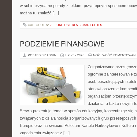
w sobie przydatne porady z lekkim, przystępnym sposobem opowi
można tu znaleźć […]
CATEGORIES:
ZIELONE OSIEDLA I SMART CITIES
PODZIEMIE FINANSOWE
POSTED BY ADMIN
LIP - 5 - 2026
MOŻLIWOŚĆ KOMENTOWAN
Zorganizowana przestępczoś
ogromne zainteresowanie za
osób poszukujących rzeteln
stanowi obszerne kompendi
organizacjom przestępczym
działania, a także nowym f
Serwis prezentuje temat w sposób edukacyjny, koncentrując się na
związanych z działalnością zorganizowanych grup przestępczych 
Europie oraz na świecie. Polecam Kartele Narkotykowe i Kultura i 
zagadnienia związane z […]