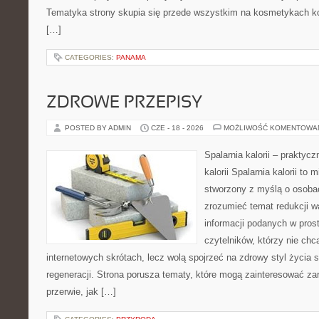
Tematyka strony skupia się przede wszystkim na kosmetykach ko
[…]
CATEGORIES:
PANAMA
ZDROWE PRZEPISY
POSTED BY ADMIN
CZE - 18 - 2026
MOŻLIWOŚĆ KOMENTOWA
Spalarnia kalorii – praktyc
kalorii Spalarnia kalorii to 
stworzony z myślą o osobac
zrozumieć temat redukcji w
informacji podanych w pros
czytelników, którzy nie chc
internetowych skrótach, lecz wolą spojrzeć na zdrowy styl życia 
regeneracji. Strona porusza tematy, które mogą zainteresować z
przerwie, jak […]