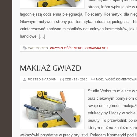
strona, która wpisuje się w
łagodniejszą codzienną pielęgnacją. Polecamy Kosmetyki dla nieg
Głównym motywem strony jest tematyka naturalnej pielęgnacji. B
zainteresować zarówno miłośników naturalnych kosmetyków, jak i
handlowe, […]
CATEGORIES:
PRZYSZŁOŚĆ ENERGII ODNAWIALNEJ
MAKIJAŻ GWIAZD
POSTED BY ADMIN
CZE - 19 - 2026
MOŻLIWOŚĆ KOMENTOWA
Studio Veriss to miejsce w
oraz ciekawym pomysłom dl
swoje umiejętności makijaż
edukacyjny i łączy w sobie
beauty. To przewodnik po 
którym można znaleźć zarów
wskazówki przydatne w pracy stylistki. Polecam Kosmetyki pod lup