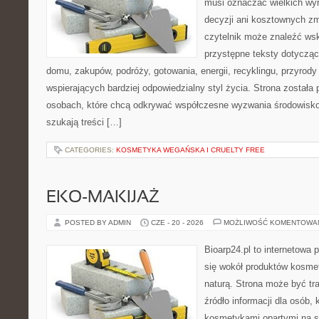
musi oznaczać wielkich wy
decyzji ani kosztownych zm
czytelnik może znaleźć wsk
przystępne teksty dotyczą
domu, zakupów, podróży, gotowania, energii, recyklingu, przyrod
wspierających bardziej odpowiedzialny styl życia. Strona została
osobach, które chcą odkrywać współczesne wyzwania środowisko
szukają treści […]
CATEGORIES:
KOSMETYKA WEGAŃSKA I CRUELTY FREE
EKO-MAKIJAŻ
POSTED BY ADMIN
CZE - 20 - 2026
MOŻLIWOŚĆ KOMENTOWA
Bioarp24.pl to internetowa 
się wokół produktów kosme
naturą. Strona może być tr
źródło informacji dla osób, k
kosmetykami opartymi na sk