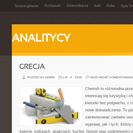
Archiwum
Dziennikarze
Irak
Koks
Strona główna
Spis Tr
ANALITYCY
GRECJA
POSTED BY ADMIN
LIP - 6 - 2026
MOŻLIWOŚĆ KOMENTOWAN
Cherrish to różnorodna prze
interesują się turystyką i
kierunki bez pośpiechu, z c
nowe doświadczenia. To por
zainteresować zarówno oso
wyprawę, jak i tych, którzy 
świecie, kulturach, atrakcjach, kuchni, historii oraz codzienności