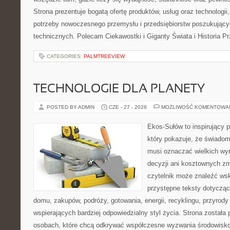
Strona prezentuje bogatą ofertę produktów, usług oraz technologii
potrzeby nowoczesnego przemysłu i przedsiębiorstw poszukując
technicznych. Polecam Ciekawostki i Giganty Świata i Historia P
CATEGORIES:
PALMTREEVIEW
TECHNOLOGIE DLA PLANETY
POSTED BY ADMIN
CZE - 27 - 2026
MOŻLIWOŚĆ KOMENTOWA
Ekos-Sułów to inspirujący p
który pokazuje, że świadom
musi oznaczać wielkich wy
decyzji ani kosztownych zm
czytelnik może znaleźć wsk
przystępne teksty dotyczą
domu, zakupów, podróży, gotowania, energii, recyklingu, przyrod
wspierających bardziej odpowiedzialny styl życia. Strona została
osobach, które chcą odkrywać współczesne wyzwania środowisko