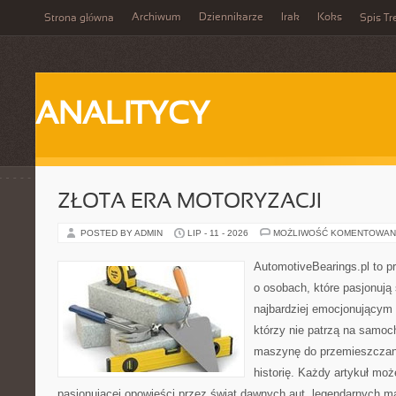
Archiwum
Dziennikarze
Irak
Koks
Strona główna
Spis Tr
ANALITYCY
ZŁOTA ERA MOTORYZACJI
POSTED BY ADMIN
LIP - 11 - 2026
MOŻLIWOŚĆ KOMENTOWAN
AutomotiveBearings.pl to p
o osobach, które pasjonują 
najbardziej emocjonującym 
którzy nie patrzą na samoc
maszynę do przemieszczani
historię. Każdy artykuł mo
pasjonującej opowieści przez świat dawnych aut, legendarnych 