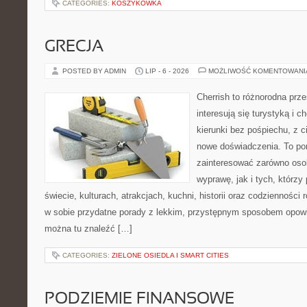
CATEGORIES:
KOSZYKÓWKA
GRECJA
POSTED BY ADMIN
LIP - 6 - 2026
MOŻLIWOŚĆ KOMENTOWAN
Cherrish to różnorodna prze
interesują się turystyką i
kierunki bez pośpiechu, z c
nowe doświadczenia. To por
zainteresować zarówno oso
wyprawę, jak i tych, którzy 
świecie, kulturach, atrakcjach, kuchni, historii oraz codzienności
w sobie przydatne porady z lekkim, przystępnym sposobem opowi
można tu znaleźć […]
CATEGORIES:
ZIELONE OSIEDLA I SMART CITIES
PODZIEMIE FINANSOWE