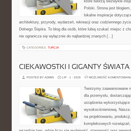
które tworzą niezwykle insp
Polski. Strona jest blogie
lokalne inspiracje dotyczące
architektury, przyrody, wydarzeń, rekreacji oraz codziennego życ
Dolnego Śląska. To blog dla osób, które lubią szukać miejsc z 
nie ogranicza się wyłącznie do najbardziej znanych […]
CATEGORIES:
TURCJA
CIEKAWOSTKI I GIGANTY ŚWIATA
POSTED BY ADMIN
LIP - 1 - 2026
MOŻLIWOŚĆ KOMENTOWAN
Tworzymy zaawansowane ro
dla przemysłu, dostarczaj
urządzenia wykorzystujące 
wysokociśnieniową. Nasza d
na projektowaniu, produkcji
kompleksowych rozwiązań, 
wszędzie tam, gdzie liczy się wydajność, staranność oraz pewn