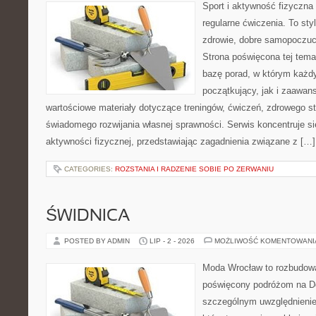
Sport i aktywność fizyczna 
regularne ćwiczenia. To sty
zdrowie, dobre samopoczuci
Strona poświęcona tej tem
bazę porad, w którym każdy
początkujący, jak i zaawa
wartościowe materiały dotyczące treningów, ćwiczeń, zdrowego st
świadomego rozwijania własnej sprawności. Serwis koncentruje s
aktywności fizycznej, przedstawiając zagadnienia związane z […]
CATEGORIES:
ROZSTANIA I RADZENIE SOBIE PO ZERWANIU
ŚWIDNICA
POSTED BY ADMIN
LIP - 2 - 2026
MOŻLIWOŚĆ KOMENTOWAN
Moda Wrocław to rozbudowa
poświęcony podróżom na D
szczególnym uwzględnienie