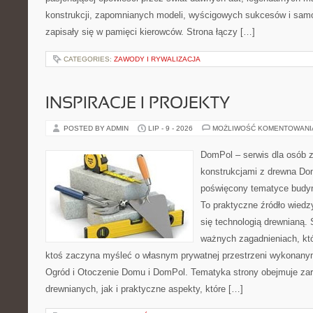
konstrukcji, zapomnianych modeli, wyścigowych sukcesów i samo
zapisały się w pamięci kierowców. Strona łączy […]
CATEGORIES:
ZAWODY I RYWALIZACJA
INSPIRACJE I PROJEKTY
POSTED BY ADMIN
LIP - 9 - 2026
MOŻLIWOŚĆ KOMENTOWAN
DomPol – serwis dla osób 
konstrukcjami z drewna Dom
poświęcony tematyce budyn
To praktyczne źródło wiedzy
się technologią drewnianą. 
ważnych zagadnieniach, któ
ktoś zaczyna myśleć o własnym prywatnej przestrzeni wykonan
Ogród i Otoczenie Domu i DomPol. Tematyka strony obejmuje z
drewnianych, jak i praktyczne aspekty, które […]