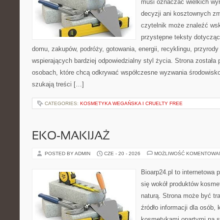
musi oznaczać wielkich wy
decyzji ani kosztownych zm
czytelnik może znaleźć wsk
przystępne teksty dotyczą
domu, zakupów, podróży, gotowania, energii, recyklingu, przyrod
wspierających bardziej odpowiedzialny styl życia. Strona została
osobach, które chcą odkrywać współczesne wyzwania środowisko
szukają treści […]
CATEGORIES:
KOSMETYKA WEGAŃSKA I CRUELTY FREE
EKO-MAKIJAŻ
POSTED BY ADMIN
CZE - 20 - 2026
MOŻLIWOŚĆ KOMENTOWA
Bioarp24.pl to internetowa 
się wokół produktów kosme
naturą. Strona może być tr
źródło informacji dla osób, k
kosmetykami opartymi na sk