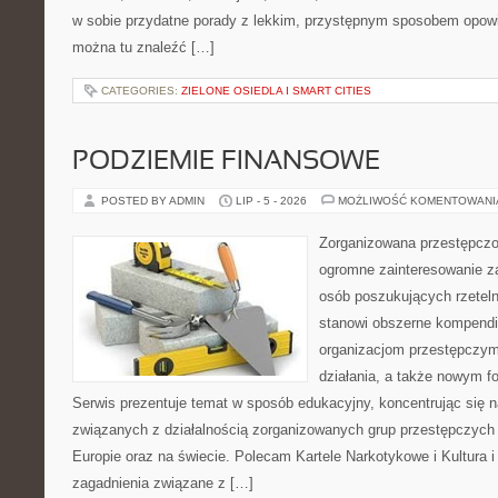
w sobie przydatne porady z lekkim, przystępnym sposobem opowi
można tu znaleźć […]
CATEGORIES:
ZIELONE OSIEDLA I SMART CITIES
PODZIEMIE FINANSOWE
POSTED BY ADMIN
LIP - 5 - 2026
MOŻLIWOŚĆ KOMENTOWAN
Zorganizowana przestępczoś
ogromne zainteresowanie za
osób poszukujących rzeteln
stanowi obszerne kompendi
organizacjom przestępczym
działania, a także nowym f
Serwis prezentuje temat w sposób edukacyjny, koncentrując się na
związanych z działalnością zorganizowanych grup przestępczych 
Europie oraz na świecie. Polecam Kartele Narkotykowe i Kultura i 
zagadnienia związane z […]