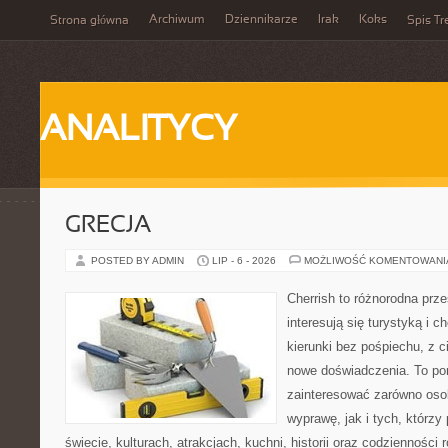
Archiwum
Dziennikarze
Irak
Koks
Strona główna
Spis Tr
ANALITYCY
GRECJA
POSTED BY ADMIN
LIP - 6 - 2026
MOŻLIWOŚĆ KOMENTOWAN
Cherrish to różnorodna prze
interesują się turystyką i
kierunki bez pośpiechu, z c
nowe doświadczenia. To por
zainteresować zarówno oso
wyprawę, jak i tych, którzy 
świecie, kulturach, atrakcjach, kuchni, historii oraz codzienności