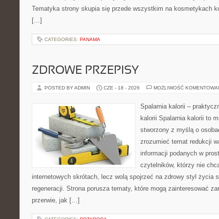
Tematyka strony skupia się przede wszystkim na kosmetykach ko
[…]
CATEGORIES:
PANAMA
ZDROWE PRZEPISY
POSTED BY ADMIN
CZE - 18 - 2026
MOŻLIWOŚĆ KOMENTOWA
Spalarnia kalorii – praktyc
kalorii Spalarnia kalorii to 
stworzony z myślą o osobac
zrozumieć temat redukcji w
informacji podanych w pros
czytelników, którzy nie chc
internetowych skrótach, lecz wolą spojrzeć na zdrowy styl życia 
regeneracji. Strona porusza tematy, które mogą zainteresować z
przerwie, jak […]