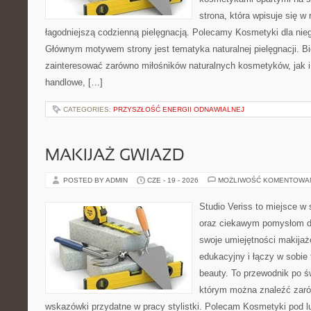
strona, która wpisuje się w
łagodniejszą codzienną pielęgnacją. Polecamy Kosmetyki dla nieg
Głównym motywem strony jest tematyka naturalnej pielęgnacji. B
zainteresować zarówno miłośników naturalnych kosmetyków, jak i
handlowe, […]
CATEGORIES:
PRZYSZŁOŚĆ ENERGII ODNAWIALNEJ
MAKIJAŻ GWIAZD
POSTED BY ADMIN
CZE - 19 - 2026
MOŻLIWOŚĆ KOMENTOWA
Studio Veriss to miejsce w
oraz ciekawym pomysłom dl
swoje umiejętności makijaż
edukacyjny i łączy w sobie
beauty. To przewodnik po 
którym można znaleźć zarów
wskazówki przydatne w pracy stylistki. Polecam Kosmetyki pod lup