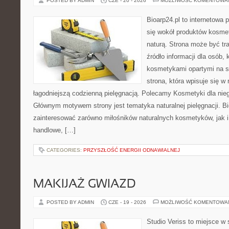
POSTED BY ADMIN
CZE - 20 - 2026
MOŻLIWOŚĆ KOMENTOWA
Bioarp24.pl to internetowa 
się wokół produktów kosme
naturą. Strona może być tr
źródło informacji dla osób, k
kosmetykami opartymi na sk
strona, która wpisuje się w
łagodniejszą codzienną pielęgnacją. Polecamy Kosmetyki dla nieg
Głównym motywem strony jest tematyka naturalnej pielęgnacji. B
zainteresować zarówno miłośników naturalnych kosmetyków, jak i
handlowe, […]
CATEGORIES:
PRZYSZŁOŚĆ ENERGII ODNAWIALNEJ
MAKIJAŻ GWIAZD
POSTED BY ADMIN
CZE - 19 - 2026
MOŻLIWOŚĆ KOMENTOWA
Studio Veriss to miejsce w