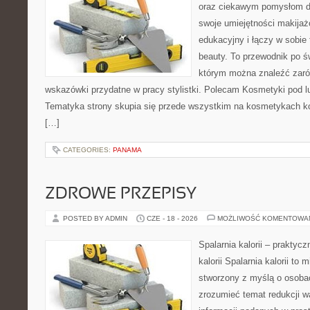
oraz ciekawym pomysłom dl
swoje umiejętności makijaż
edukacyjny i łączy w sobie
beauty. To przewodnik po 
którym można znaleźć zarów
wskazówki przydatne w pracy stylistki. Polecam Kosmetyki pod lup
Tematyka strony skupia się przede wszystkim na kosmetykach ko
[…]
CATEGORIES:
PANAMA
ZDROWE PRZEPISY
POSTED BY ADMIN
CZE - 18 - 2026
MOŻLIWOŚĆ KOMENTOWA
Spalarnia kalorii – praktyc
kalorii Spalarnia kalorii to 
stworzony z myślą o osobac
zrozumieć temat redukcji w