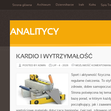
Archiwum
Dziennikarze
Irak
Koks
Strona główna
Spis Tr
ANALITYCY
KARDIO I WYTRZYMAŁOŚĆ
POSTED BY ADMIN
LIP - 4 - 2026
MOŻLIWOŚĆ KOMENTOWAN
Sport i aktywność fizyczna 
regularne ćwiczenia. To sty
zdrowie, dobre samopoczuci
Strona poświęcona tej tem
bazę porad, w którym każdy
początkujący, jak i zaawa
wartościowe materiały dotyczące treningów, ćwiczeń, zdrowego st