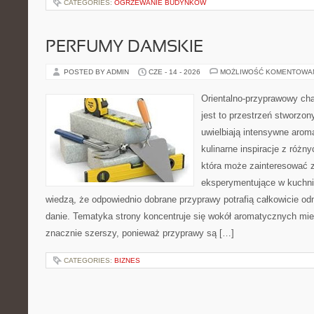
CATEGORIES:
OGRZEWANIE BUDYNKÓW
PERFUMY DAMSKIE
POSTED BY ADMIN
CZE - 14 - 2026
MOŻLIWOŚĆ KOMENTOWA
Orientalno-przyprawowy char
jest to przestrzeń stworzon
uwielbiają intensywne aroma
kulinarne inspiracje z różny
która może zainteresować 
eksperymentujące w kuchni,
wiedzą, że odpowiednio dobrane przyprawy potrafią całkowicie od
danie. Tematyka strony koncentruje się wokół aromatycznych miesz
znacznie szerszy, ponieważ przyprawy są […]
CATEGORIES:
BIZNES