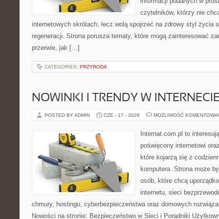
informacji podanych w pros
czytelników, którzy nie chc
internetowych skrótach, lecz wolą spojrzeć na zdrowy styl życia 
regeneracji. Strona porusza tematy, które mogą zainteresować z
przerwie, jak […]
CATEGORIES:
PRZYRODA
NOWINKI I TRENDY W INTERNECI
POSTED BY ADMIN
CZE - 17 - 2026
MOŻLIWOŚĆ KOMENTOWA
Internat.com.pl to interesu
poświęcony internetowi or
które kojarzą się z codzie
komputera. Strona może b
osób, które chcą uporządk
internetu, sieci bezprzewo
chmury, hostingu, cyberbezpieczeństwa oraz domowych rozwiąza
Nowości na stronie: Bezpieczeństwo w Sieci i Poradniki Użytkown