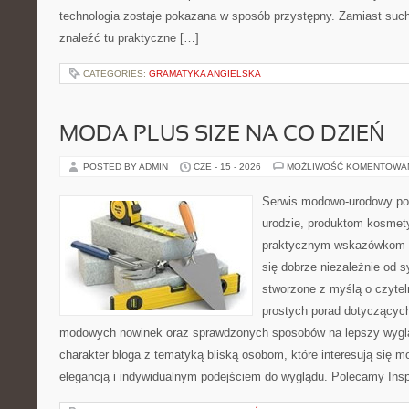
technologia zostaje pokazana w sposób przystępny. Zamiast suche
znaleźć tu praktyczne […]
CATEGORIES:
GRAMATYKA ANGIELSKA
MODA PLUS SIZE NA CO DZIEŃ
POSTED BY ADMIN
CZE - 15 - 2026
MOŻLIWOŚĆ KOMENTOWA
Serwis modowo-urodowy po
urodzie, produktom kosmet
praktycznym wskazówkom d
się dobrze niezależnie od s
stworzone z myślą o czytel
prostych porad dotyczących s
modowych nowinek oraz sprawdzonych sposobów na lepszy wygląd
charakter bloga z tematyką bliską osobom, które interesują się m
elegancją i indywidualnym podejściem do wyglądu. Polecamy Inspi