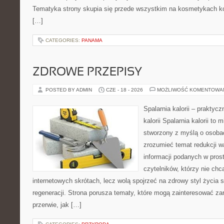
Tematyka strony skupia się przede wszystkim na kosmetykach ko
[…]
CATEGORIES:
PANAMA
ZDROWE PRZEPISY
POSTED BY ADMIN
CZE - 18 - 2026
MOŻLIWOŚĆ KOMENTOWA
Spalarnia kalorii – praktyc
kalorii Spalarnia kalorii to 
stworzony z myślą o osobac
zrozumieć temat redukcji w
informacji podanych w pros
czytelników, którzy nie chc
internetowych skrótach, lecz wolą spojrzeć na zdrowy styl życia 
regeneracji. Strona porusza tematy, które mogą zainteresować z
przerwie, jak […]