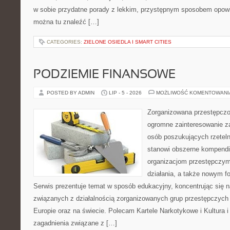
w sobie przydatne porady z lekkim, przystępnym sposobem opowi
można tu znaleźć […]
CATEGORIES:
ZIELONE OSIEDLA I SMART CITIES
PODZIEMIE FINANSOWE
POSTED BY ADMIN
LIP - 5 - 2026
MOŻLIWOŚĆ KOMENTOWAN
Zorganizowana przestępczoś
ogromne zainteresowanie za
osób poszukujących rzeteln
stanowi obszerne kompendi
organizacjom przestępczym
działania, a także nowym f
Serwis prezentuje temat w sposób edukacyjny, koncentrując się na
związanych z działalnością zorganizowanych grup przestępczych 
Europie oraz na świecie. Polecam Kartele Narkotykowe i Kultura i 
zagadnienia związane z […]