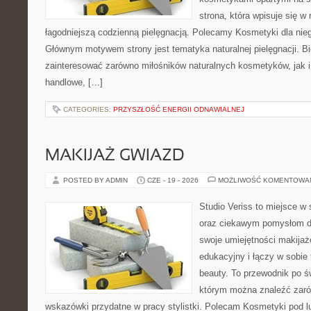
strona, która wpisuje się w
łagodniejszą codzienną pielęgnacją. Polecamy Kosmetyki dla nieg
Głównym motywem strony jest tematyka naturalnej pielęgnacji. B
zainteresować zarówno miłośników naturalnych kosmetyków, jak i
handlowe, […]
CATEGORIES:
PRZYSZŁOŚĆ ENERGII ODNAWIALNEJ
MAKIJAŻ GWIAZD
POSTED BY ADMIN
CZE - 19 - 2026
MOŻLIWOŚĆ KOMENTOWA
Studio Veriss to miejsce w
oraz ciekawym pomysłom dl
swoje umiejętności makijaż
edukacyjny i łączy w sobie
beauty. To przewodnik po 
którym można znaleźć zarów
wskazówki przydatne w pracy stylistki. Polecam Kosmetyki pod lup