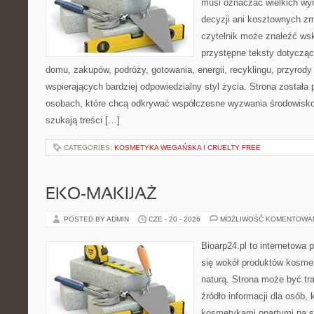
musi oznaczać wielkich wy
decyzji ani kosztownych zm
czytelnik może znaleźć wsk
przystępne teksty dotyczą
domu, zakupów, podróży, gotowania, energii, recyklingu, przyrod
wspierających bardziej odpowiedzialny styl życia. Strona została
osobach, które chcą odkrywać współczesne wyzwania środowisko
szukają treści […]
CATEGORIES:
KOSMETYKA WEGAŃSKA I CRUELTY FREE
EKO-MAKIJAŻ
POSTED BY ADMIN
CZE - 20 - 2026
MOŻLIWOŚĆ KOMENTOWA
Bioarp24.pl to internetowa 
się wokół produktów kosme
naturą. Strona może być tr
źródło informacji dla osób, k
kosmetykami opartymi na sk