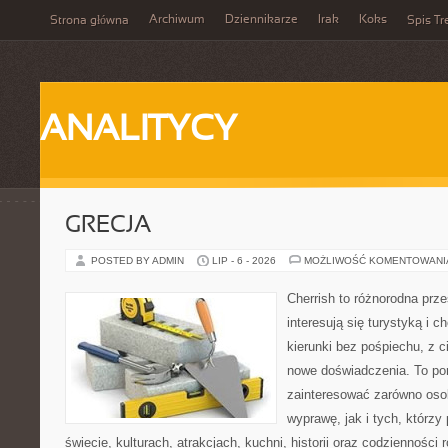
Archiwum
Dziennikarze
Irak
Koks
Strona główna
Spis Tr
ANALITYCY
GRECJA
POSTED BY ADMIN
LIP - 6 - 2026
MOŻLIWOŚĆ KOMENTOWAN
Cherrish to różnorodna prze
interesują się turystyką i
kierunki bez pośpiechu, z c
nowe doświadczenia. To por
zainteresować zarówno oso
wyprawę, jak i tych, którzy 
świecie, kulturach, atrakcjach, kuchni, historii oraz codzienności