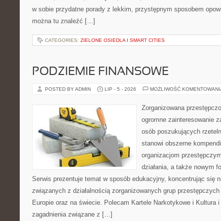
w sobie przydatne porady z lekkim, przystępnym sposobem opowi
można tu znaleźć […]
CATEGORIES:
ZIELONE OSIEDLA I SMART CITIES
PODZIEMIE FINANSOWE
POSTED BY ADMIN
LIP - 5 - 2026
MOŻLIWOŚĆ KOMENTOWAN
Zorganizowana przestępczoś
ogromne zainteresowanie za
osób poszukujących rzeteln
stanowi obszerne kompendi
organizacjom przestępczym
działania, a także nowym f
Serwis prezentuje temat w sposób edukacyjny, koncentrując się na
związanych z działalnością zorganizowanych grup przestępczych 
Europie oraz na świecie. Polecam Kartele Narkotykowe i Kultura i 
zagadnienia związane z […]