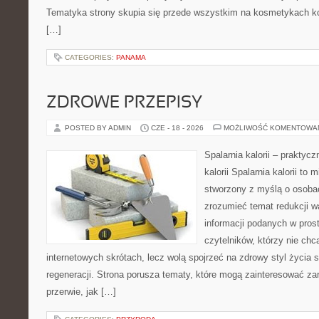
Tematyka strony skupia się przede wszystkim na kosmetykach ko
[…]
CATEGORIES:
PANAMA
ZDROWE PRZEPISY
POSTED BY ADMIN
CZE - 18 - 2026
MOŻLIWOŚĆ KOMENTOWA
Spalarnia kalorii – praktyc
kalorii Spalarnia kalorii to 
stworzony z myślą o osobac
zrozumieć temat redukcji w
informacji podanych w pros
czytelników, którzy nie chc
internetowych skrótach, lecz wolą spojrzeć na zdrowy styl życia 
regeneracji. Strona porusza tematy, które mogą zainteresować z
przerwie, jak […]