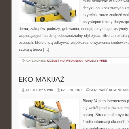
musi oznaczać wielkich wy
decyzji ani kosztownych zm
czytelnik może znaleźć wsk
przystępne teksty dotyczą
domu, zakupów, podróży, gotowania, energii, recyklingu, przyrod
wspierających bardziej odpowiedzialny styl życia. Strona została
osobach, które chcą odkrywać współczesne wyzwania środowisko
szukają treści […]
CATEGORIES:
KOSMETYKA WEGAŃSKA I CRUELTY FREE
EKO-MAKIJAŻ
POSTED BY ADMIN
CZE - 20 - 2026
MOŻLIWOŚĆ KOMENTOWA
Bioarp24.pl to internetowa 
się wokół produktów kosme
naturą. Strona może być tr
źródło informacji dla osób, k
kosmetykami opartymi na sk