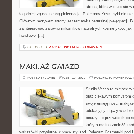
strona, która wpisuje się w
łagodniejszą codzienną pielęgnacją. Polecamy Kosmetyki dla nieg
Głównym motywem strony jest tematyka naturalnej pielęgnacji. B
zainteresować zarówno miłośników naturalnych kosmetyków, jak i
handlowe, […]
CATEGORIES:
PRZYSZŁOŚĆ ENERGII ODNAWIALNEJ
MAKIJAŻ GWIAZD
POSTED BY ADMIN
CZE - 19 - 2026
MOŻLIWOŚĆ KOMENTOWA
Studio Veriss to miejsce w
oraz ciekawym pomysłom dl
swoje umiejętności makijaż
edukacyjny i łączy w sobie
beauty. To przewodnik po 
którym można znaleźć zarów
wskazówki przydatne w pracy stylistki. Polecam Kosmetyki pod lup