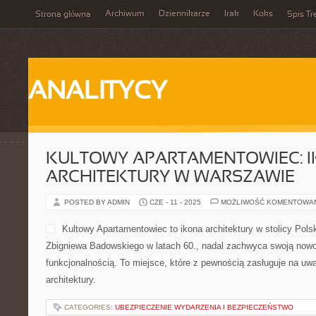
Archiwum
Dziennikarze
Irak
Koks
Strona główna
Spis Tr
ANALITYCY
KULTOWY APARTAMENTOWIEC: 
ARCHITEKTURY W WARSZAWIE
POSTED BY ADMIN
CZE - 11 - 2025
MOŻLIWOŚĆ KOMENTOWA
Kultowy Apartamentowiec to ikona architektury w stolicy Pols
Zbigniewa Badowskiego w latach 60., nadal zachwyca swoją nowo
funkcjonalnością. To miejsce, które z pewnością zasługuje na u
architektury.
CATEGORIES:
UBEZPIECZENIE WYDARZENIA I BEZPIECZEŃSTWO