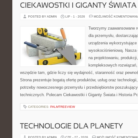
CIEKAWOSTKI I GIGANTY ŚWIATA
POSTED BY ADMIN
LIP - 1 - 2026
MOŻLIWOŚĆ KOMENTOWAN
Tworzymy zaawansowane ro
dla przemysłu, dostarczaj
urządzenia wykorzystujące 
wysokociśnieniową. Nasza d
na projektowaniu, produkcji
kompleksowych rozwiązań, 
wszędzie tam, gdzie liczy się wydajność, staranność oraz pewn
Strona prezentuje bogatą ofertę produktów, usług oraz technologii
potrzeby nowoczesnego przemysłu i przedsiębiorstw poszukując
technicznych. Polecam Ciekawostki i Giganty Świata i Historia P
CATEGORIES:
PALMTREEVIEW
TECHNOLOGIE DLA PLANETY
POSTED BY ADMIN
CZE - 27 - 2026
MOŻLIWOŚĆ KOMENTOWA