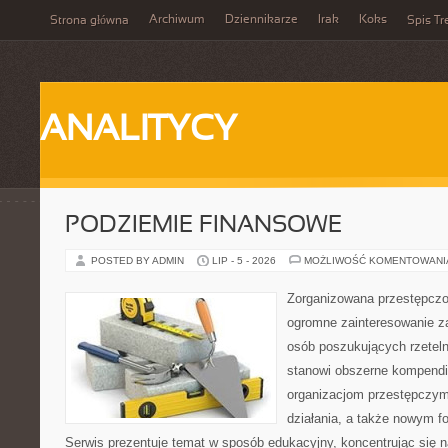
Archiwum
Dziennikarze
Irak
Koks
Strona główna
Spis Tr
ANALITYCY
PODZIEMIE FINANSOWE
POSTED BY ADMIN
LIP - 5 - 2026
MOŻLIWOŚĆ KOMENTOWAN
Zorganizowana przestępczoś
ogromne zainteresowanie za
osób poszukujących rzeteln
stanowi obszerne kompendi
organizacjom przestępczym
działania, a także nowym f
Serwis prezentuje temat w sposób edukacyjny, koncentrując się na