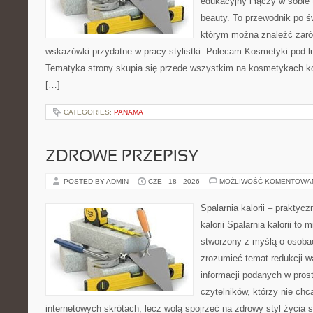
edukacyjny i łączy w sobie
beauty. To przewodnik po 
którym można znaleźć zarów
wskazówki przydatne w pracy stylistki. Polecam Kosmetyki pod lup
Tematyka strony skupia się przede wszystkim na kosmetykach ko
[…]
CATEGORIES:
PANAMA
ZDROWE PRZEPISY
POSTED BY ADMIN
CZE - 18 - 2026
MOŻLIWOŚĆ KOMENTOWA
Spalarnia kalorii – praktyc
kalorii Spalarnia kalorii to 
stworzony z myślą o osobac
zrozumieć temat redukcji w
informacji podanych w pros
czytelników, którzy nie chc
internetowych skrótach, lecz wolą spojrzeć na zdrowy styl życia 