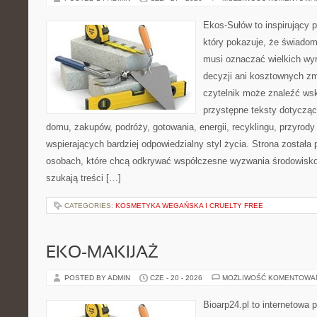
Ekos-Sułów to inspirujący p
który pokazuje, że świadom
musi oznaczać wielkich wy
decyzji ani kosztownych zm
czytelnik może znaleźć wsk
przystępne teksty dotyczą
domu, zakupów, podróży, gotowania, energii, recyklingu, przyrod
wspierających bardziej odpowiedzialny styl życia. Strona została
osobach, które chcą odkrywać współczesne wyzwania środowisko
szukają treści […]
CATEGORIES:
KOSMETYKA WEGAŃSKA I CRUELTY FREE
EKO-MAKIJAŻ
POSTED BY ADMIN
CZE - 20 - 2026
MOŻLIWOŚĆ KOMENTOWA
Bioarp24.pl to internetowa 