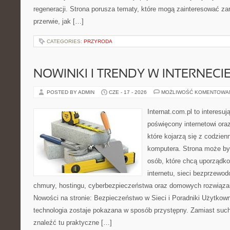
regeneracji. Strona porusza tematy, które mogą zainteresować z
przerwie, jak […]
CATEGORIES:
PRZYRODA
NOWINKI I TRENDY W INTERNECI
POSTED BY ADMIN
CZE - 17 - 2026
MOŻLIWOŚĆ KOMENTOWA
Internat.com.pl to interesu
poświęcony internetowi or
które kojarzą się z codzie
komputera. Strona może b
osób, które chcą uporządk
internetu, sieci bezprzewo
chmury, hostingu, cyberbezpieczeństwa oraz domowych rozwiąza
Nowości na stronie: Bezpieczeństwo w Sieci i Poradniki Użytkown
technologia zostaje pokazana w sposób przystępny. Zamiast suche
znaleźć tu praktyczne […]