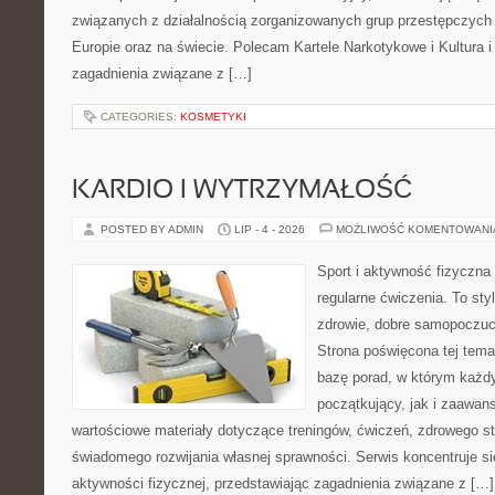
związanych z działalnością zorganizowanych grup przestępczych 
Europie oraz na świecie. Polecam Kartele Narkotykowe i Kultura i 
zagadnienia związane z […]
CATEGORIES:
KOSMETYKI
KARDIO I WYTRZYMAŁOŚĆ
POSTED BY ADMIN
LIP - 4 - 2026
MOŻLIWOŚĆ KOMENTOWAN
Sport i aktywność fizyczna 
regularne ćwiczenia. To sty
zdrowie, dobre samopoczuci
Strona poświęcona tej tem
bazę porad, w którym każdy
początkujący, jak i zaawa
wartościowe materiały dotyczące treningów, ćwiczeń, zdrowego st
świadomego rozwijania własnej sprawności. Serwis koncentruje s
aktywności fizycznej, przedstawiając zagadnienia związane z […]