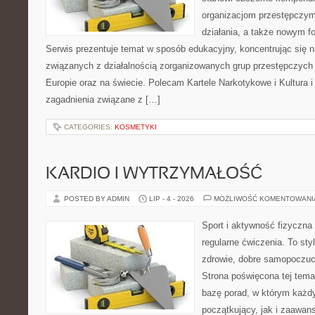
organizacjom przestępczym
działania, a także nowym f
Serwis prezentuje temat w sposób edukacyjny, koncentrując się na
związanych z działalnością zorganizowanych grup przestępczych 
Europie oraz na świecie. Polecam Kartele Narkotykowe i Kultura i 
zagadnienia związane z […]
CATEGORIES:
KOSMETYKI
KARDIO I WYTRZYMAŁOŚĆ
POSTED BY ADMIN
LIP - 4 - 2026
MOŻLIWOŚĆ KOMENTOWAN
Sport i aktywność fizyczna 
regularne ćwiczenia. To sty
zdrowie, dobre samopoczuci
Strona poświęcona tej tem
bazę porad, w którym każdy
początkujący, jak i zaawa