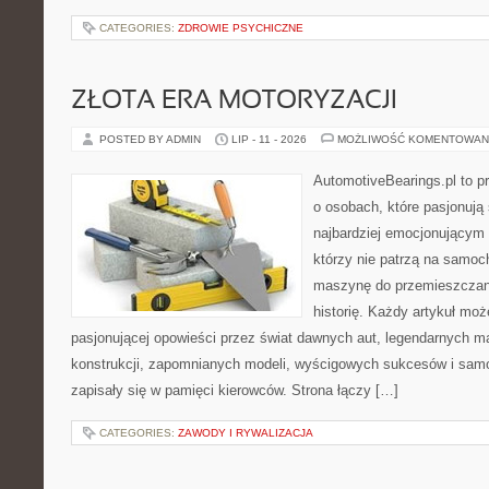
CATEGORIES:
ZDROWIE PSYCHICZNE
ZŁOTA ERA MOTORYZACJI
POSTED BY ADMIN
LIP - 11 - 2026
MOŻLIWOŚĆ KOMENTOWAN
AutomotiveBearings.pl to p
o osobach, które pasjonują 
najbardziej emocjonującym 
którzy nie patrzą na samoc
maszynę do przemieszczani
historię. Każdy artykuł mo
pasjonującej opowieści przez świat dawnych aut, legendarnych 
konstrukcji, zapomnianych modeli, wyścigowych sukcesów i samo
zapisały się w pamięci kierowców. Strona łączy […]
CATEGORIES:
ZAWODY I RYWALIZACJA