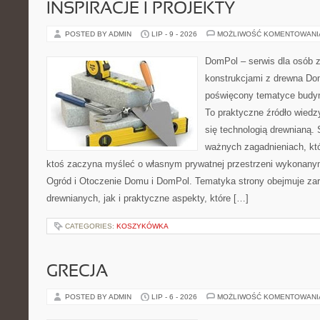
INSPIRACJE I PROJEKTY
POSTED BY ADMIN
LIP - 9 - 2026
MOŻLIWOŚĆ KOMENTOWAN
DomPol – serwis dla osób 
konstrukcjami z drewna Dom
poświęcony tematyce budyn
To praktyczne źródło wiedzy
się technologią drewnianą. 
ważnych zagadnieniach, któ
ktoś zaczyna myśleć o własnym prywatnej przestrzeni wykonan
Ogród i Otoczenie Domu i DomPol. Tematyka strony obejmuje z
drewnianych, jak i praktyczne aspekty, które […]
CATEGORIES:
KOSZYKÓWKA
GRECJA
POSTED BY ADMIN
LIP - 6 - 2026
MOŻLIWOŚĆ KOMENTOWAN