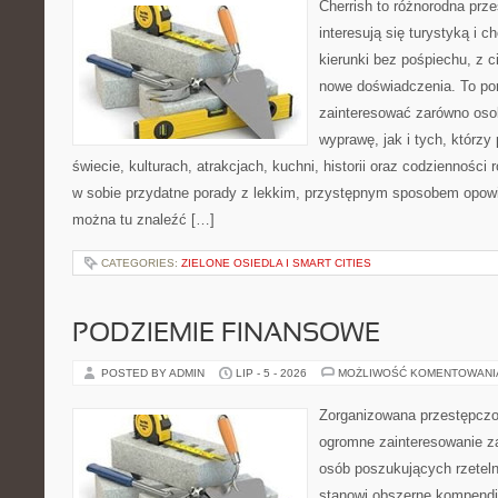
Cherrish to różnorodna prze
interesują się turystyką i
kierunki bez pośpiechu, z c
nowe doświadczenia. To por
zainteresować zarówno oso
wyprawę, jak i tych, którzy 
świecie, kulturach, atrakcjach, kuchni, historii oraz codzienności
w sobie przydatne porady z lekkim, przystępnym sposobem opowi
można tu znaleźć […]
CATEGORIES:
ZIELONE OSIEDLA I SMART CITIES
PODZIEMIE FINANSOWE
POSTED BY ADMIN
LIP - 5 - 2026
MOŻLIWOŚĆ KOMENTOWAN
Zorganizowana przestępczoś
ogromne zainteresowanie za
osób poszukujących rzeteln
stanowi obszerne kompendi