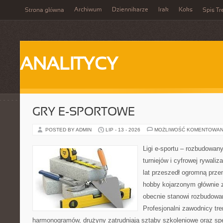
Archiwum
Dziennikarze
Irak
Koks
Strona główna
Spis Tr
ANALITYCY
GRY E-SPORTOWE
POSTED BY ADMIN
LIP - 13 - 2026
MOŻLIWOŚĆ KOMENTOWAN
Ligi e-sportu – rozbudowany
turniejów i cyfrowej rywaliz
lat przeszedł ogromną prze
hobby kojarzonym głównie
obecnie stanowi rozbudowan
Profesjonalni zawodnicy tr
harmonogramów, drużyny zatrudniają sztaby szkoleniowe oraz spe