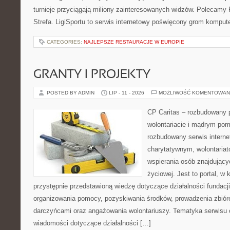
turnieje przyciągają miliony zainteresowanych widzów. Polecamy P
Strefa. LigiSportu to serwis internetowy poświęcony grom kompu
CATEGORIES:
NAJLEPSZE RESTAURACJE W EUROPIE
GRANTY I PROJEKTY
POSTED BY ADMIN
LIP - 11 - 2026
MOŻLIWOŚĆ KOMENTOWAN
CP Caritas – rozbudowany p
wolontariacie i mądrym pom
rozbudowany serwis intern
charytatywnym, wolontaria
wspierania osób znajdującyc
życiowej. Jest to portal, 
przystępnie przedstawioną wiedzę dotyczące działalności fundacji
organizowania pomocy, pozyskiwania środków, prowadzenia zbiór
darczyńcami oraz angażowania wolontariuszy. Tematyka serwisu 
wiadomości dotyczące działalności […]