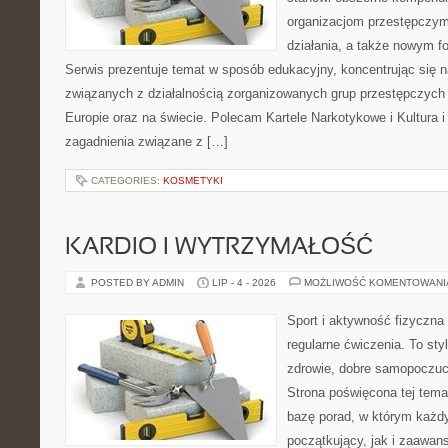
organizacjom przestępczym
działania, a także nowym f
Serwis prezentuje temat w sposób edukacyjny, koncentrując się na
związanych z działalnością zorganizowanych grup przestępczych 
Europie oraz na świecie. Polecam Kartele Narkotykowe i Kultura i 
zagadnienia związane z […]
CATEGORIES:
KOSMETYKI
KARDIO I WYTRZYMAŁOŚĆ
POSTED BY ADMIN
LIP - 4 - 2026
MOŻLIWOŚĆ KOMENTOWAN
Sport i aktywność fizyczna 
regularne ćwiczenia. To sty
zdrowie, dobre samopoczuci
Strona poświęcona tej tem
bazę porad, w którym każdy
początkujący, jak i zaawa