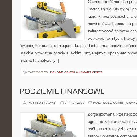
Cherrish to różnorodna prze
interesują się turystyką i
kierunki bez pośpiechu, z c
nowe doświadczenia. To por
zainteresować zarówno oso
wyprawę, jak i tych, którzy 
świecie, kulturach, atrakcjach, kuchni, historii oraz codzienności
w sobie przydatne porady z lekkim, przystępnym sposobem opowi
można tu znaleźć […]
CATEGORIES:
ZIELONE OSIEDLA I SMART CITIES
PODZIEMIE FINANSOWE
POSTED BY ADMIN
LIP - 5 - 2026
MOŻLIWOŚĆ KOMENTOWAN
Zorganizowana przestępczoś
ogromne zainteresowanie za
osób poszukujących rzeteln
stanowi obszerne kompendi