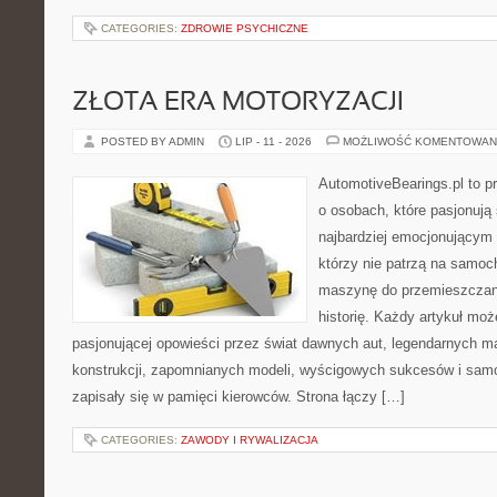
CATEGORIES:
ZDROWIE PSYCHICZNE
ZŁOTA ERA MOTORYZACJI
POSTED BY ADMIN
LIP - 11 - 2026
MOŻLIWOŚĆ KOMENTOWAN
AutomotiveBearings.pl to p
o osobach, które pasjonują 
najbardziej emocjonującym 
którzy nie patrzą na samoc
maszynę do przemieszczani
historię. Każdy artykuł mo
pasjonującej opowieści przez świat dawnych aut, legendarnych 
konstrukcji, zapomnianych modeli, wyścigowych sukcesów i samo
zapisały się w pamięci kierowców. Strona łączy […]
CATEGORIES:
ZAWODY I RYWALIZACJA