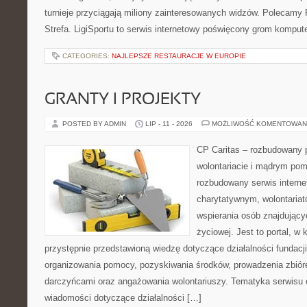
turnieje przyciągają miliony zainteresowanych widzów. Polecamy P
Strefa. LigiSportu to serwis internetowy poświęcony grom kompu
CATEGORIES:
NAJLEPSZE RESTAURACJE W EUROPIE
GRANTY I PROJEKTY
POSTED BY ADMIN
LIP - 11 - 2026
MOŻLIWOŚĆ KOMENTOWAN
CP Caritas – rozbudowany p
wolontariacie i mądrym pom
rozbudowany serwis intern
charytatywnym, wolontaria
wspierania osób znajdującyc
życiowej. Jest to portal, 
przystępnie przedstawioną wiedzę dotyczące działalności fundacji
organizowania pomocy, pozyskiwania środków, prowadzenia zbiór
darczyńcami oraz angażowania wolontariuszy. Tematyka serwisu 
wiadomości dotyczące działalności […]