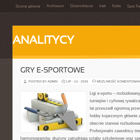
Archiwum
Dziennikarze
Irak
Koks
Strona główna
Spis Tr
ANALITYCY
GRY E-SPORTOWE
POSTED BY ADMIN
LIP - 13 - 2026
MOŻLIWOŚĆ KOMENTOWAN
Ligi e-sportu – rozbudowany
turniejów i cyfrowej rywaliz
lat przeszedł ogromną prze
hobby kojarzonym głównie
obecnie stanowi rozbudowan
Profesjonalni zawodnicy tr
harmonogramów, drużyny zatrudniają sztaby szkoleniowe oraz spe