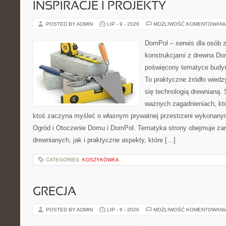
INSPIRACJE I PROJEKTY
POSTED BY ADMIN
LIP - 9 - 2026
MOŻLIWOŚĆ KOMENTOWAN
DomPol – serwis dla osób 
konstrukcjami z drewna Dom
poświęcony tematyce budyn
To praktyczne źródło wiedzy
się technologią drewnianą. 
ważnych zagadnieniach, któ
ktoś zaczyna myśleć o własnym prywatnej przestrzeni wykonan
Ogród i Otoczenie Domu i DomPol. Tematyka strony obejmuje z
drewnianych, jak i praktyczne aspekty, które […]
CATEGORIES:
KOSZYKÓWKA
GRECJA
POSTED BY ADMIN
LIP - 6 - 2026
MOŻLIWOŚĆ KOMENTOWAN