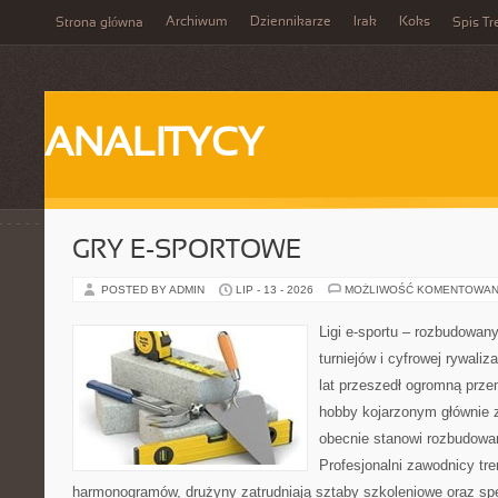
Archiwum
Dziennikarze
Irak
Koks
Strona główna
Spis Tr
ANALITYCY
GRY E-SPORTOWE
POSTED BY ADMIN
LIP - 13 - 2026
MOŻLIWOŚĆ KOMENTOWAN
Ligi e-sportu – rozbudowany
turniejów i cyfrowej rywaliz
lat przeszedł ogromną prze
hobby kojarzonym głównie
obecnie stanowi rozbudowan
Profesjonalni zawodnicy tr
harmonogramów, drużyny zatrudniają sztaby szkoleniowe oraz spe