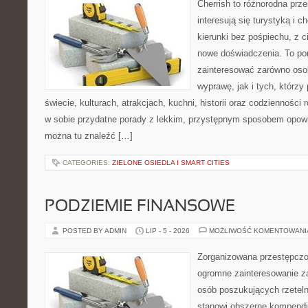
Cherrish to różnorodna prze
interesują się turystyką i
kierunki bez pośpiechu, z c
nowe doświadczenia. To por
zainteresować zarówno oso
wyprawę, jak i tych, którzy 
świecie, kulturach, atrakcjach, kuchni, historii oraz codzienności
w sobie przydatne porady z lekkim, przystępnym sposobem opowi
można tu znaleźć […]
CATEGORIES:
ZIELONE OSIEDLA I SMART CITIES
PODZIEMIE FINANSOWE
POSTED BY ADMIN
LIP - 5 - 2026
MOŻLIWOŚĆ KOMENTOWAN
Zorganizowana przestępczoś
ogromne zainteresowanie za
osób poszukujących rzeteln
stanowi obszerne kompendi