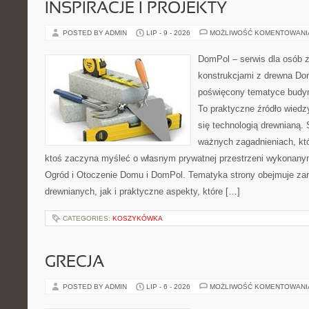
INSPIRACJE I PROJEKTY
POSTED BY ADMIN
LIP - 9 - 2026
MOŻLIWOŚĆ KOMENTOWAN
DomPol – serwis dla osób 
konstrukcjami z drewna Dom
poświęcony tematyce budyn
To praktyczne źródło wiedzy
się technologią drewnianą. 
ważnych zagadnieniach, któ
ktoś zaczyna myśleć o własnym prywatnej przestrzeni wykonan
Ogród i Otoczenie Domu i DomPol. Tematyka strony obejmuje z
drewnianych, jak i praktyczne aspekty, które […]
CATEGORIES:
KOSZYKÓWKA
GRECJA
POSTED BY ADMIN
LIP - 6 - 2026
MOŻLIWOŚĆ KOMENTOWAN