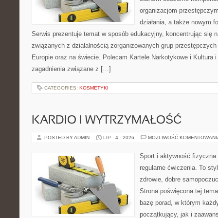
organizacjom przestępczym
działania, a także nowym f
Serwis prezentuje temat w sposób edukacyjny, koncentrując się na
związanych z działalnością zorganizowanych grup przestępczych 
Europie oraz na świecie. Polecam Kartele Narkotykowe i Kultura i 
zagadnienia związane z […]
CATEGORIES:
KOSMETYKI
KARDIO I WYTRZYMAŁOŚĆ
POSTED BY ADMIN
LIP - 4 - 2026
MOŻLIWOŚĆ KOMENTOWAN
Sport i aktywność fizyczna 
regularne ćwiczenia. To sty
zdrowie, dobre samopoczuci
Strona poświęcona tej tem
bazę porad, w którym każdy
początkujący, jak i zaawa