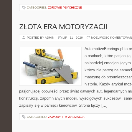
CATEGORIES:
ZDROWIE PSYCHICZNE
ZŁOTA ERA MOTORYZACJI
POSTED BY ADMIN
LIP - 11 - 2026
MOŻLIWOŚĆ KOMENTOWAN
AutomotiveBearings.pl to p
o osobach, które pasjonują 
najbardziej emocjonującym 
którzy nie patrzą na samoc
maszynę do przemieszczani
historię. Każdy artykuł mo
pasjonującej opowieści przez świat dawnych aut, legendarnych 
konstrukcji, zapomnianych modeli, wyścigowych sukcesów i samo
zapisały się w pamięci kierowców. Strona łączy […]
CATEGORIES:
ZAWODY I RYWALIZACJA