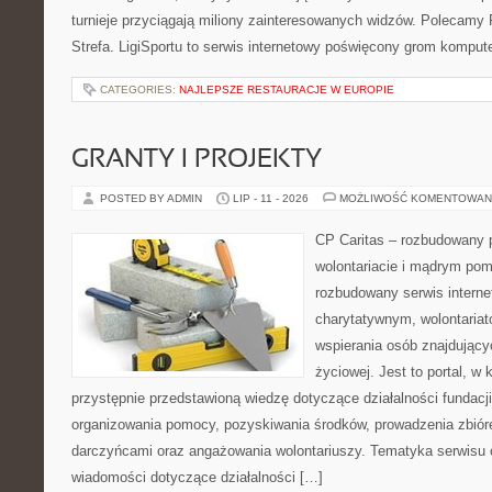
turnieje przyciągają miliony zainteresowanych widzów. Polecamy P
Strefa. LigiSportu to serwis internetowy poświęcony grom kompu
CATEGORIES:
NAJLEPSZE RESTAURACJE W EUROPIE
GRANTY I PROJEKTY
POSTED BY ADMIN
LIP - 11 - 2026
MOŻLIWOŚĆ KOMENTOWAN
CP Caritas – rozbudowany p
wolontariacie i mądrym pom
rozbudowany serwis intern
charytatywnym, wolontaria
wspierania osób znajdującyc
życiowej. Jest to portal, 
przystępnie przedstawioną wiedzę dotyczące działalności fundacji
organizowania pomocy, pozyskiwania środków, prowadzenia zbiór
darczyńcami oraz angażowania wolontariuszy. Tematyka serwisu 
wiadomości dotyczące działalności […]