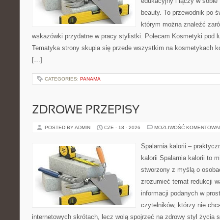
edukacyjny i łączy w sobie
beauty. To przewodnik po 
którym można znaleźć zarów
wskazówki przydatne w pracy stylistki. Polecam Kosmetyki pod lup
Tematyka strony skupia się przede wszystkim na kosmetykach ko
[…]
CATEGORIES:
PANAMA
ZDROWE PRZEPISY
POSTED BY ADMIN
CZE - 18 - 2026
MOŻLIWOŚĆ KOMENTOWA
Spalarnia kalorii – praktyc
kalorii Spalarnia kalorii to 
stworzony z myślą o osobac
zrozumieć temat redukcji w
informacji podanych w pros
czytelników, którzy nie chc
internetowych skrótach, lecz wolą spojrzeć na zdrowy styl życia 