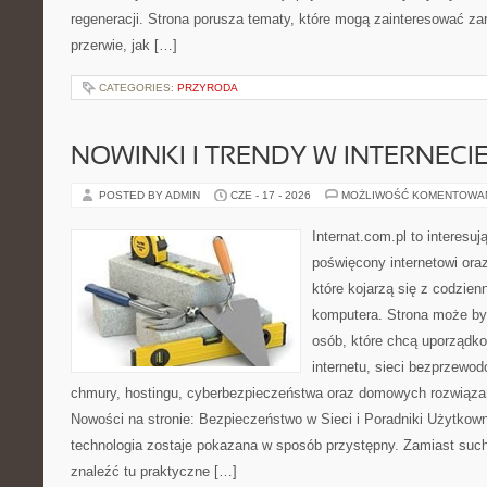
regeneracji. Strona porusza tematy, które mogą zainteresować z
przerwie, jak […]
CATEGORIES:
PRZYRODA
NOWINKI I TRENDY W INTERNECI
POSTED BY ADMIN
CZE - 17 - 2026
MOŻLIWOŚĆ KOMENTOWA
Internat.com.pl to interesu
poświęcony internetowi or
które kojarzą się z codzie
komputera. Strona może b
osób, które chcą uporządk
internetu, sieci bezprzewo
chmury, hostingu, cyberbezpieczeństwa oraz domowych rozwiąza
Nowości na stronie: Bezpieczeństwo w Sieci i Poradniki Użytkown
technologia zostaje pokazana w sposób przystępny. Zamiast suche
znaleźć tu praktyczne […]