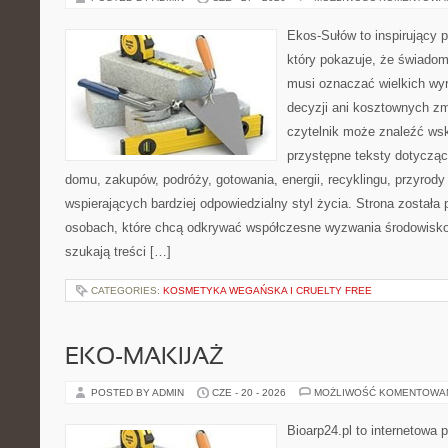
Ekos-Sułów to inspirujący p
który pokazuje, że świadom
musi oznaczać wielkich wy
decyzji ani kosztownych zm
czytelnik może znaleźć wsk
przystępne teksty dotyczą
domu, zakupów, podróży, gotowania, energii, recyklingu, przyrod
wspierających bardziej odpowiedzialny styl życia. Strona została
osobach, które chcą odkrywać współczesne wyzwania środowisko
szukają treści […]
CATEGORIES:
KOSMETYKA WEGAŃSKA I CRUELTY FREE
EKO-MAKIJAŻ
POSTED BY ADMIN
CZE - 20 - 2026
MOŻLIWOŚĆ KOMENTOWA
Bioarp24.pl to internetowa 