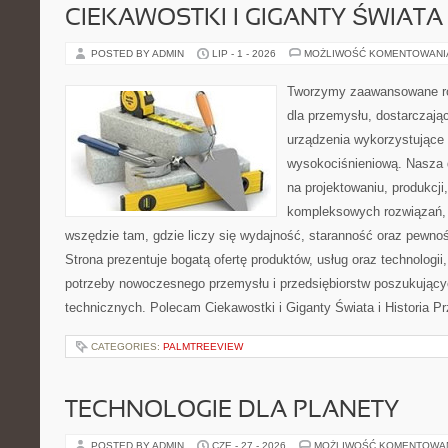
CIEKAWOSTKI I GIGANTY ŚWIATA
POSTED BY ADMIN
LIP - 1 - 2026
MOŻLIWOŚĆ KOMENTOWAN
Tworzymy zaawansowane ro
dla przemysłu, dostarczaj
urządzenia wykorzystujące 
wysokociśnieniową. Nasza d
na projektowaniu, produkcji
kompleksowych rozwiązań, 
wszędzie tam, gdzie liczy się wydajność, staranność oraz pewn
Strona prezentuje bogatą ofertę produktów, usług oraz technologii
potrzeby nowoczesnego przemysłu i przedsiębiorstw poszukując
technicznych. Polecam Ciekawostki i Giganty Świata i Historia P
CATEGORIES:
PALMTREEVIEW
TECHNOLOGIE DLA PLANETY
POSTED BY ADMIN
CZE - 27 - 2026
MOŻLIWOŚĆ KOMENTOWA