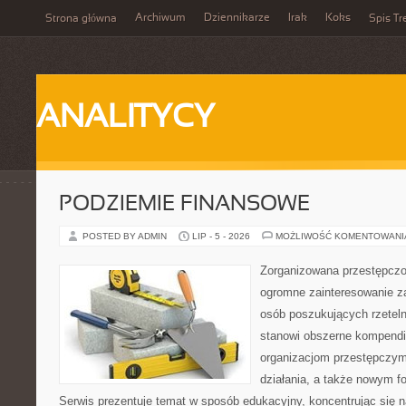
Archiwum
Dziennikarze
Irak
Koks
Strona główna
Spis Tr
ANALITYCY
PODZIEMIE FINANSOWE
POSTED BY ADMIN
LIP - 5 - 2026
MOŻLIWOŚĆ KOMENTOWAN
Zorganizowana przestępczoś
ogromne zainteresowanie za
osób poszukujących rzeteln
stanowi obszerne kompendi
organizacjom przestępczym
działania, a także nowym f
Serwis prezentuje temat w sposób edukacyjny, koncentrując się na