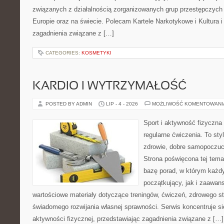
związanych z działalnością zorganizowanych grup przestępczych 
Europie oraz na świecie. Polecam Kartele Narkotykowe i Kultura i 
zagadnienia związane z […]
CATEGORIES:
KOSMETYKI
KARDIO I WYTRZYMAŁOŚĆ
POSTED BY ADMIN
LIP - 4 - 2026
MOŻLIWOŚĆ KOMENTOWAN
Sport i aktywność fizyczna 
regularne ćwiczenia. To sty
zdrowie, dobre samopoczuci
Strona poświęcona tej tem
bazę porad, w którym każdy
początkujący, jak i zaawa
wartościowe materiały dotyczące treningów, ćwiczeń, zdrowego st
świadomego rozwijania własnej sprawności. Serwis koncentruje s
aktywności fizycznej, przedstawiając zagadnienia związane z […]