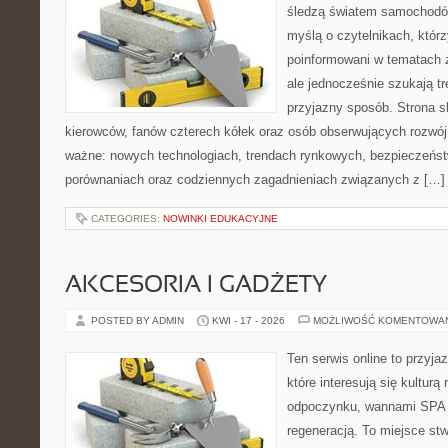
śledzą światem samochodów
myślą o czytelnikach, któr
poinformowani w tematach 
ale jednocześnie szukają tr
przyjazny sposób. Strona sk
kierowców, fanów czterech kółek oraz osób obserwujących rozwój
ważne: nowych technologiach, trendach rynkowych, bezpieczeństwi
porównaniach oraz codziennych zagadnieniach związanych z […]
CATEGORIES:
NOWINKI EDUKACYJNE
AKCESORIA I GADŻETY
POSTED BY ADMIN
KWI - 17 - 2026
MOŻLIWOŚĆ KOMENTOWA
Ten serwis online to przyja
które interesują się kulturą
odpoczynku, wannami SPA 
regeneracją. To miejsce st