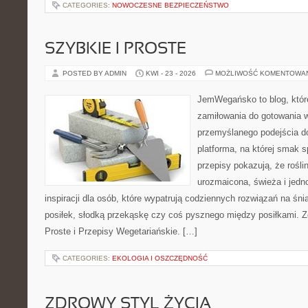
CATEGORIES:
NOWOCZESNE BEZPIECZEŃSTWO
SZYBKIE I PROSTE
POSTED BY ADMIN
KWI - 23 - 2026
MOŻLIWOŚĆ KOMENTOWA
JemWegańsko to blog, któr
zamiłowania do gotowania w
przemyślanego podejścia d
platforma, na której smak s
przepisy pokazują, że rośl
urozmaicona, świeża i jedn
inspiracji dla osób, które wypatrują codziennych rozwiązań na śni
posiłek, słodką przekąskę czy coś pysznego między posiłkami. Z
Proste i Przepisy Wegetariańskie. […]
CATEGORIES:
EKOLOGIA I OSZCZĘDNOŚĆ
ZDROWY STYL ŻYCIA