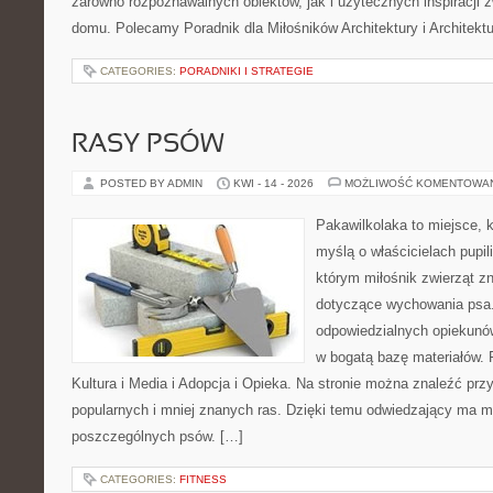
zarówno rozpoznawalnych obiektów, jak i użytecznych inspiracji
domu. Polecamy Poradnik dla Miłośników Architektury i Architek
CATEGORIES:
PORADNIKI I STRATEGIE
RASY PSÓW
POSTED BY ADMIN
KWI - 14 - 2026
MOŻLIWOŚĆ KOMENTOWA
Pakawilkolaka to miejsce, k
myślą o właścicielach pupi
którym miłośnik zwierząt zn
dotyczące wychowania psa.
odpowiedzialnych opiekunów
w bogatą bazę materiałów. F
Kultura i Media i Adopcja i Opieka. Na stronie można znaleźć prz
popularnych i mniej znanych ras. Dzięki temu odwiedzający ma 
poszczególnych psów. […]
CATEGORIES:
FITNESS