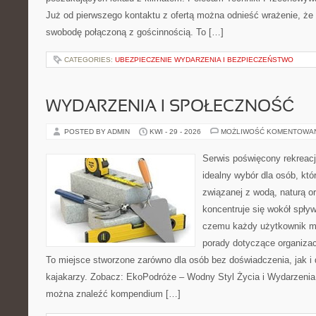
Już od pierwszego kontaktu z ofertą można odnieść wrażenie, że B
swobodę połączoną z gościnnością. To […]
CATEGORIES:
UBEZPIECZENIE WYDARZENIA I BEZPIECZEŃSTWO
WYDARZENIA I SPOŁECZNOŚĆ
POSTED BY ADMIN
KWI - 29 - 2026
MOŻLIWOŚĆ KOMENTOWA
Serwis poświęcony rekreacj
idealny wybór dla osób, kt
związanej z wodą, naturą o
koncentruje się wokół spły
czemu każdy użytkownik m
porady dotyczące organizac
To miejsce stworzone zarówno dla osób bez doświadczenia, jak 
kajakarzy. Zobacz: EkoPodróże – Wodny Styl Życia i Wydarzenia 
można znaleźć kompendium […]