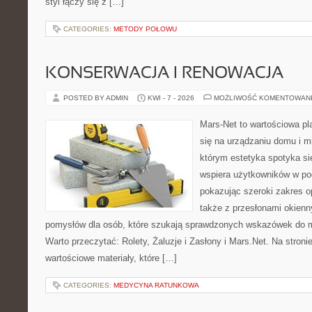
styl łączy się z […]
CATEGORIES:
METODY POŁOWU
KONSERWACJA I RENOWACJA
POSTED BY ADMIN
KWI - 7 - 2026
MOŻLIWOŚĆ KOMENTOWAN
Mars-Net to wartościowa pla
się na urządzaniu domu i mi
którym estetyka spotyka si
wspiera użytkowników w pod
pokazując szeroki zakres o
także z przesłonami okien
pomysłów dla osób, które szukają sprawdzonych wskazówek do m
Warto przeczytać: Rolety, Żaluzje i Zasłony i Mars.Net. Na stron
wartościowe materiały, które […]
CATEGORIES:
MEDYCYNA RATUNKOWA