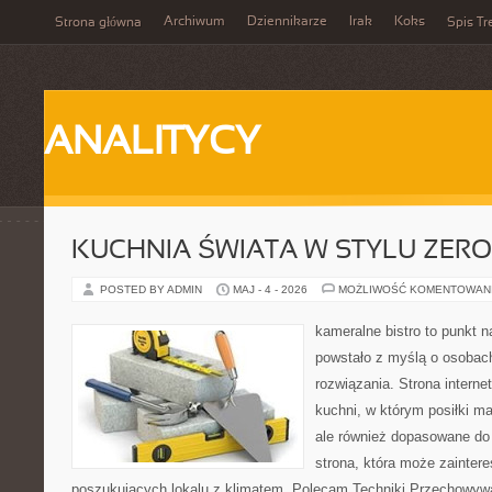
Archiwum
Dziennikarze
Irak
Koks
Strona główna
Spis Tr
ANALITYCY
KUCHNIA ŚWIATA W STYLU ZER
POSTED BY ADMIN
MAJ - 4 - 2026
MOŻLIWOŚĆ KOMENTOWAN
kameralne bistro to punkt n
powstało z myślą o osobac
rozwiązania. Strona interne
kuchni, w którym posiłki ma
ale również dopasowane do
strona, która może zainter
poszukujących lokalu z klimatem. Polecam Techniki Przechowyw