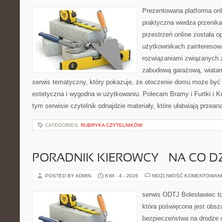
Prezentowana platforma onl
praktyczna wiedza przenika
przestrzeń online została 
użytkownikach zainteresow
rozwiązaniami związanych 
zabudową garażową, wiatami
serwis tematyczny, który pokazuje, że otoczenie domu może być 
estetyczna i wygodna w użytkowaniu. Polecam Bramy i Furtki i 
tym serwisie czytelnik odnajdzie materiały, które ułatwiają przea
CATEGORIES:
RUBRYKA CZYTELNIKÓW
PORADNIK KIEROWCY – NA CO D
POSTED BY ADMIN
KWI - 4 - 2026
MOŻLIWOŚĆ KOMENTOWAN
serwis ODTJ Bolesławiec to
która poświęcona jest obsz
bezpieczeństwa na drodze 