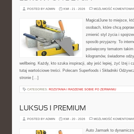
POSTED BY ADMIN
KWI - 21 - 2026
MOŻLIWOŚĆ KOMENTOWA
MagicalJune to miejsce, kt
osobach, które chcą popra
zmienić styl życia i spojrz
sposób przyjazny. To inter
poświęcony tematom takim 
kilogramów, świadome odżyw
wellbeing. Każdy, kto szuka inspiracji, aby jeść lepiej, żyć lżej i 
tutaj wartościowe treści. Polecam Superfoods i Składniki Odżywc
stronie […]
CATEGORIES:
ROZSTANIA I RADZENIE SOBIE PO ZERWANIU
LUKSUS I PREMIUM
POSTED BY ADMIN
KWI - 20 - 2026
MOŻLIWOŚĆ KOMENTOWA
Auto Jarmark to dynamiczna