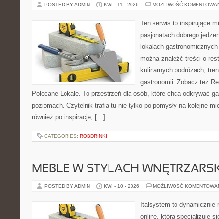
POSTED BY ADMIN
KWI - 11 - 2026
MOŻLIWOŚĆ KOMENTOWA
Ten serwis to inspirujące m
pasjonatach dobrego jedzeni
lokalach gastronomicznych 
można znaleźć treści o rest
kulinarnych podróżach, tre
gastronomii. Zobacz też Re
Polecane Lokale. To przestrzeń dla osób, które chcą odkrywać ga
poziomach. Czytelnik trafia tu nie tylko po pomysły na kolejne mi
również po inspiracje, […]
CATEGORIES:
ROBDRINKI
MEBLE W STYLACH WNĘTRZARS
POSTED BY ADMIN
KWI - 10 - 2026
MOŻLIWOŚĆ KOMENTOWA
Italsystem to dynamicznie r
online, która specjalizuje s