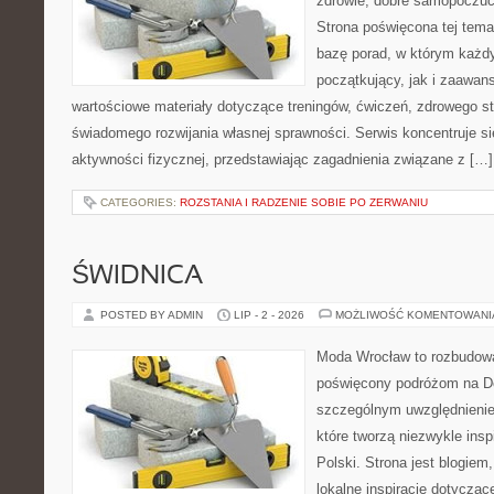
zdrowie, dobre samopoczuci
Strona poświęcona tej tem
bazę porad, w którym każdy
początkujący, jak i zaawa
wartościowe materiały dotyczące treningów, ćwiczeń, zdrowego st
świadomego rozwijania własnej sprawności. Serwis koncentruje s
aktywności fizycznej, przedstawiając zagadnienia związane z […]
CATEGORIES:
ROZSTANIA I RADZENIE SOBIE PO ZERWANIU
ŚWIDNICA
POSTED BY ADMIN
LIP - 2 - 2026
MOŻLIWOŚĆ KOMENTOWAN
Moda Wrocław to rozbudowa
poświęcony podróżom na D
szczególnym uwzględnienie
które tworzą niezwykle insp
Polski. Strona jest blogie
lokalne inspiracje dotyczące