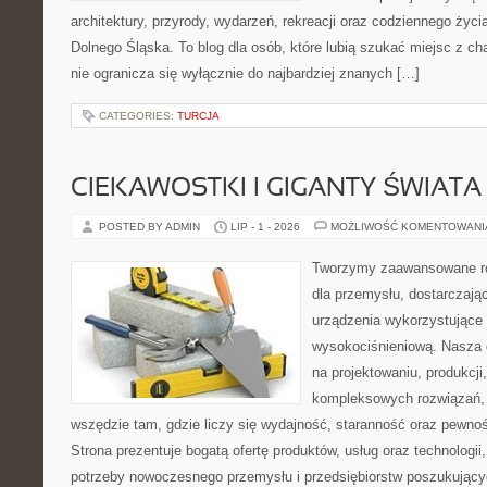
architektury, przyrody, wydarzeń, rekreacji oraz codziennego życ
Dolnego Śląska. To blog dla osób, które lubią szukać miejsc z 
nie ogranicza się wyłącznie do najbardziej znanych […]
CATEGORIES:
TURCJA
CIEKAWOSTKI I GIGANTY ŚWIATA
POSTED BY ADMIN
LIP - 1 - 2026
MOŻLIWOŚĆ KOMENTOWAN
Tworzymy zaawansowane ro
dla przemysłu, dostarczaj
urządzenia wykorzystujące 
wysokociśnieniową. Nasza d
na projektowaniu, produkcji
kompleksowych rozwiązań, 
wszędzie tam, gdzie liczy się wydajność, staranność oraz pewn
Strona prezentuje bogatą ofertę produktów, usług oraz technologii
potrzeby nowoczesnego przemysłu i przedsiębiorstw poszukując