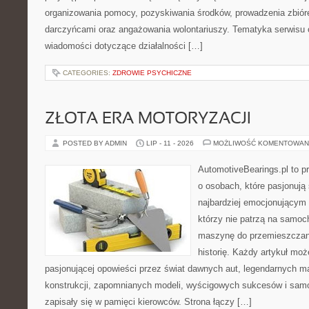
organizowania pomocy, pozyskiwania środków, prowadzenia zbiór
darczyńcami oraz angażowania wolontariuszy. Tematyka serwisu 
wiadomości dotyczące działalności […]
CATEGORIES:
ZDROWIE PSYCHICZNE
ZŁOTA ERA MOTORYZACJI
POSTED BY ADMIN
LIP - 11 - 2026
MOŻLIWOŚĆ KOMENTOWAN
AutomotiveBearings.pl to p
o osobach, które pasjonują 
najbardziej emocjonującym 
którzy nie patrzą na samoc
maszynę do przemieszczani
historię. Każdy artykuł mo
pasjonującej opowieści przez świat dawnych aut, legendarnych 
konstrukcji, zapomnianych modeli, wyścigowych sukcesów i samo
zapisały się w pamięci kierowców. Strona łączy […]