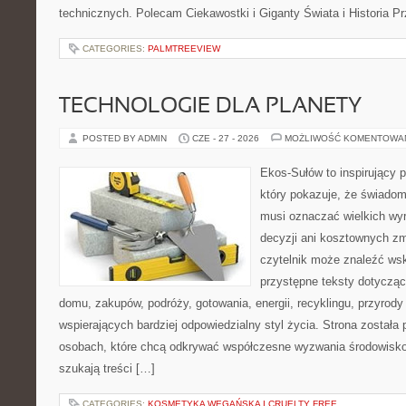
technicznych. Polecam Ciekawostki i Giganty Świata i Historia P
CATEGORIES:
PALMTREEVIEW
TECHNOLOGIE DLA PLANETY
POSTED BY ADMIN
CZE - 27 - 2026
MOŻLIWOŚĆ KOMENTOWA
Ekos-Sułów to inspirujący p
który pokazuje, że świadom
musi oznaczać wielkich wy
decyzji ani kosztownych zm
czytelnik może znaleźć wsk
przystępne teksty dotyczą
domu, zakupów, podróży, gotowania, energii, recyklingu, przyrod
wspierających bardziej odpowiedzialny styl życia. Strona została
osobach, które chcą odkrywać współczesne wyzwania środowisko
szukają treści […]
CATEGORIES:
KOSMETYKA WEGAŃSKA I CRUELTY FREE