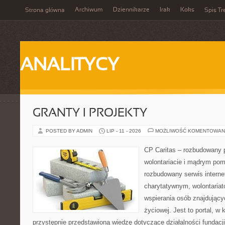
Archiwum
Dziennikarze
Irak
Koks
Strona główna
Spis Tr
ANALITYCY
GRANTY I PROJEKTY
POSTED BY ADMIN
LIP - 11 - 2026
MOŻLIWOŚĆ KOMENTOWAN
CP Caritas – rozbudowany p
wolontariacie i mądrym pom
rozbudowany serwis intern
charytatywnym, wolontaria
wspierania osób znajdującyc
życiowej. Jest to portal, 
przystępnie przedstawioną wiedzę dotyczące działalności fundacji