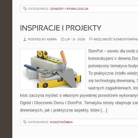
CATEGORIES:
ZAWODY I RYWALIZACJA
INSPIRACJE I PROJEKTY
POSTED BY ADMIN
LIP - 9 - 2026
MOŻLIWOŚĆ KOMENTOWAN
DomPol – serwis dla osób 
konstrukcjami z drewna Dom
poświęcony tematyce budyn
To praktyczne źródło wiedzy
się technologią drewnianą. 
ważnych zagadnieniach, któ
ktoś zaczyna myśleć o własnym prywatnej przestrzeni wykonan
Ogród i Otoczenie Domu i DomPol. Tematyka strony obejmuje z
drewnianych, jak i praktyczne aspekty, które […]
CATEGORIES:
KOSZYKÓWKA