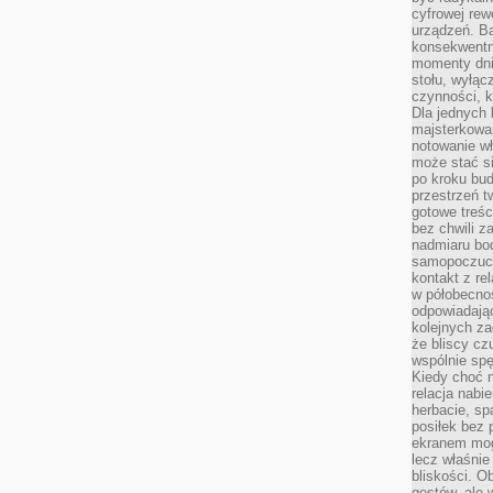
cyfrowej rew
urządzeń. Ba
konsekwentn
momenty dnia
stołu, wyłąc
czynności, 
Dla jednych 
majsterkowan
notowanie w
może stać si
po kroku bu
przestrzeń 
gotowe treśc
bez chwili 
nadmiaru bo
samopoczuci
kontakt z re
w półobecnoś
odpowiadają
kolejnych za
że bliscy cz
wspólnie spę
Kiedy choć 
relacja nabi
herbacie, sp
posiłek bez
ekranem mog
lecz właśnie
bliskości. 
gestów, ale 