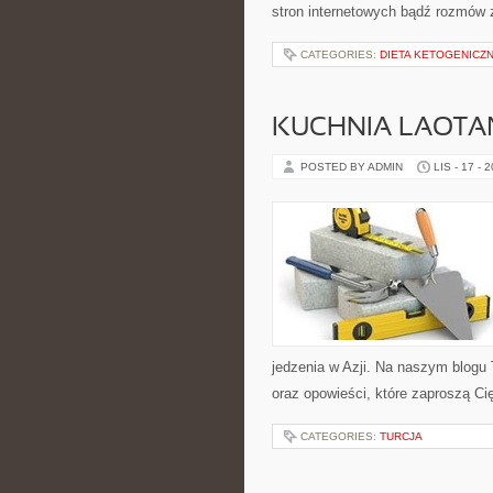
stron internetowych bądź rozmów 
CATEGORIES:
DIETA KETOGENICZ
KUCHNIA LAOTA
POSTED BY ADMIN
LIS - 17 - 
jedzenia w Azji. Na naszym blogu
oraz opowieści, które zaproszą Ci
CATEGORIES:
TURCJA