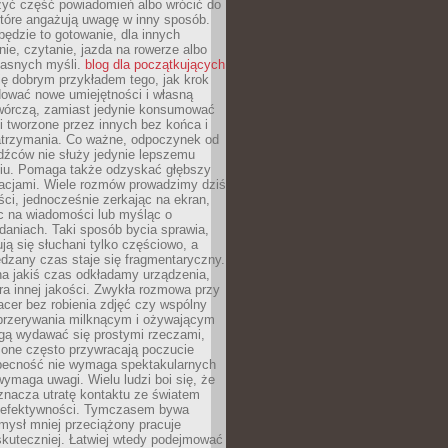
zyć część powiadomień albo wrócić do
które angażują uwagę w inny sposób.
będzie to gotowanie, dla innych
ie, czytanie, jazda na rowerze albo
łasnych myśli.
blog dla początkujących
ę dobrym przykładem tego, jak krok
dować nowe umiejętności i własną
twórczą, zamiast jedynie konsumować
i tworzone przez innych bez końca i
zatrzymania. Co ważne, odpoczynek od
dźców nie służy jedynie lepszemu
u. Pomaga także odzyskać głębszy
lacjami. Wiele rozmów prowadzimy dziś
ci, jednocześnie zerkając na ekran,
c na wiadomości lub myśląc o
daniach. Taki sposób bycia sprawia,
ują się słuchani tylko częściowo, a
dzany czas staje się fragmentaryczny.
na jakiś czas odkładamy urządzenia,
era innej jakości. Zwykła rozmowa przy
acer bez robienia zdjęć czy wspólny
 przerywania milknącym i ożywającym
ą wydawać się prostymi rzeczami,
 one często przywracają poczucie
Obecność nie wymaga spektakularnych
wymaga uwagi. Wielu ludzi boi się, że
znacza utratę kontaktu ze światem
 efektywności. Tymczasem bywa
mysł mniej przeciążony pracuje
 skuteczniej. Łatwiej wtedy podejmować