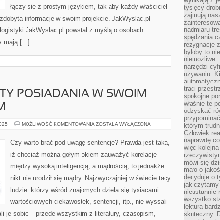
wynikają z j
łączy się z prostym językiem, tak aby każdy właściciel
tysięcy drob
zajmują nasz
zdobytą informacje w swoim projekcie. JakWyslac.pl –
zainteresow
nadmiaru tre
logistyki JakWyslac.pl powstał z myślą o osobach
spędzania cz
y mają […]
rezygnację z
byłoby to n
niemożliwe. 
narzędzi cyf
używaniu. Ki
automatyczn
traci przestr
TY POSIADANIA W SWOIM
spokojne po
właśnie te p
M
odzyskać ró
przypominać
NAJWIĘKSZE
2025
MOŻLIWOŚĆ KOMENTOWANIA
ZOSTAŁA WYŁĄCZONA
którym trud
ATUTY
Człowiek rea
POSIADANIA
naprawdę co
W
Czy warto brać pod uwagę sentencje? Prawda jest taka,
SWOIM
więc kolejną
DOMU
iż chociaż można gołym okiem zauważyć korelację
rzeczywistym
AKWARIUM
mówi się dzi
między wysoką inteligencją, a mądrością, to jednakże
mało o jakoś
decyduje o t
nikt nie urodził się mądry. Najzwyczajniej w świecie tacy
jak czytamy 
ludzie, którzy wśród znajomych dzielą się tysiącami
nieustannie 
wszystko sta
wartościowych ciekawostek, sentencji, itp., nie wyssali
lektura bard
li je sobie – przede wszystkim z literatury, czasopism,
skuteczny. D