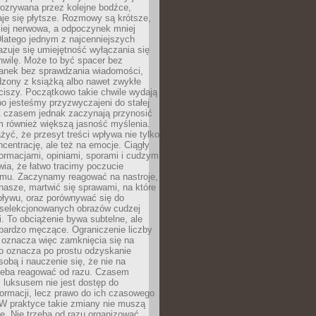
rozrywana przez kolejne bodźce,
je się płytsze. Rozmowy są krótsze,
ziej nerwowa, a odpoczynek mniej
latego jednym z najcenniejszych
zuje się umiejętność wyłączania się
hwilę. Może to być spacer bez
ranek bez sprawdzania wiadomości,
dzony z książką albo nawet zwykłe
ciszy. Początkowo takie chwile wydają
bo jesteśmy przyzwyczajeni do stałej
 Z czasem jednak zaczynają przynosić
m również większą jasność myślenia.
yć, że przesyt treści wpływa nie tylko
centrację, ale też na emocje. Ciągły
formacjami, opiniami, sporami i cudzym
ia, że łatwo tracimy poczucie
tmu. Zaczynamy reagować na nastroje,
 nasze, martwić się sprawami, na które
ływu, oraz porównywać się do
yselekcjonowanych obrazów cudzej
. To obciążenie bywa subtelne, ale
 bardzo męczące. Ograniczenie liczby
 oznacza więc zamknięcia się na
to oznacza po prostu odzyskanie
sobą i nauczenie się, że nie na
zeba reagować od razu. Czasem
 luksusem nie jest dostęp do
formacji, lecz prawo do ich czasowego
 W praktyce takie zmiany nie muszą
e. Nie trzeba od razu organizować