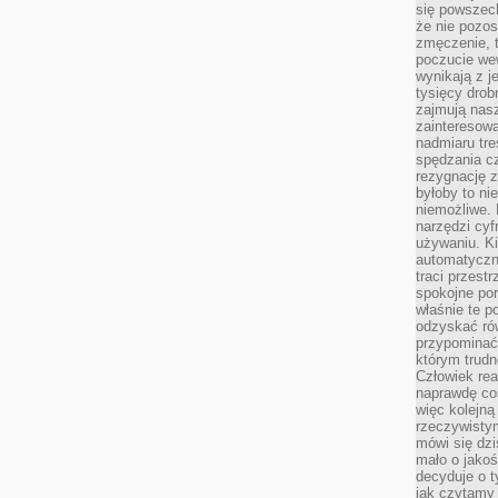
się powszec
że nie pozos
zmęczenie, t
poczucie we
wynikają z j
tysięcy drob
zajmują nasz
zainteresow
nadmiaru tre
spędzania cz
rezygnację z
byłoby to n
niemożliwe. 
narzędzi cyf
używaniu. Ki
automatyczn
traci przestr
spokojne po
właśnie te p
odzyskać ró
przypominać
którym trud
Człowiek rea
naprawdę co
więc kolejną
rzeczywistym
mówi się dzi
mało o jakoś
decyduje o t
jak czytamy 