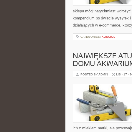
sklepu mógł natychmiast wdrożyć 
kompendium po świecie wysyłek i 
działających w e-commerce, którz
CATEGORIES:
KOŚCIÓŁ
NAJWIĘKSZE ATU
DOMU AKWARIU
POSTED BY ADMIN
LIS - 17 - 
ich z mlekiem matki, ale przyswaja