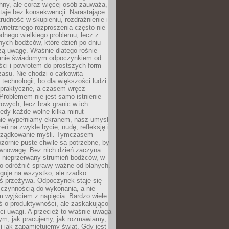
hny, ale coraz więcej osób zauważa,
taje bez konsekwencji. Narastające
rudność w skupieniu, rozdrażnienie i
wnętrznego rozproszenia często nie
ednego wielkiego problemu, lecz z
nych bodźców, które dzień po dniu
ą uwagę. Właśnie dlatego rośnie
anie świadomym odpoczynkiem od
ści i powrotem do prostszych form
asu. Nie chodzi o całkowitą
 technologii, bo dla większości ludzi
iepraktyczne, a czasem wręcz
Problemem nie jest samo istnienie
rowych, lecz brak granic w ich
edy każde wolne kilka minut
ie wypełniamy ekranem, nasz umysł
zeń na zwykłe bycie, nudę, refleksję i
rządkowanie myśli. Tymczasem
ozornie puste chwile są potrzebne, by
wnowagę. Bez nich dzień zaczyna
 nieprzerwany strumień bodźców, w
no odróżnić sprawy ważne od błahych.
guje na wszystko, ale rzadko
ś przeżywa. Odpoczynek staje się
 czynnością do wykonania, a nie
 wyjściem z napięcia. Bardzo wiele
ś o produktywności, ale zaskakująco
ci uwagi. A przecież to właśnie uwaga
ym, jak pracujemy, jak rozmawiamy,
i jak zapamiętujemy świat. Gdy jest