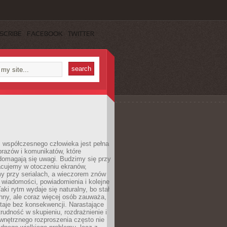
SCRIBE
FACEBOOK
TWITTER
 współczesnego człowieka jest pełna
razów i komunikatów, które
domagają się uwagi. Budzimy się przy
racujemy w otoczeniu ekranów,
 przy serialach, a wieczorem znów
wiadomości, powiadomienia i kolejne
aki rytm wydaje się naturalny, bo stał
hny, ale coraz więcej osób zauważa,
taje bez konsekwencji. Narastające
rudność w skupieniu, rozdrażnienie i
wnętrznego rozproszenia często nie