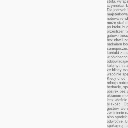
stołu, wyłąc
czynności, 
Dla jednych 
majsterkowan
notowanie w
może stać si
po kroku bu
przestrzeń 
gotowe treśc
bez chwili 
nadmiaru bo
samopoczuci
kontakt z re
w półobecnoś
odpowiadają
kolejnych za
że bliscy cz
wspólnie spę
Kiedy choć 
relacja nabi
herbacie, sp
posiłek bez
ekranem mog
lecz właśnie
bliskości. 
gestów, ale 
zwolnienie o
albo spadek
odwrotnie. U
spokojniej i