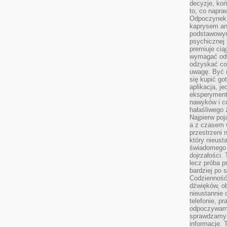
decyzje, koń
to, co napra
Odpoczynek o
kaprysem ani
podstawowy
psychicznej i
premiuje ci
wymagać odw
odzyskać co
uwagę. Być m
się kupić go
aplikacja, j
eksperyment
nawyków i c
hałaśliwego 
Najpierw poj
a z czasem w
przestrzeni 
który nieust
świadomego 
dojrzałości.
lecz próba pr
bardziej po 
Codzienność
dźwięków, ob
nieustannie 
telefonie, p
odpoczywamy
sprawdzamy 
informacje. T