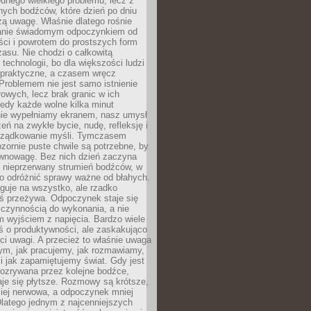
ednego wielkiego problemu, lecz z
nych bodźców, które dzień po dniu
ą uwagę. Właśnie dlatego rośnie
anie świadomym odpoczynkiem od
ści i powrotem do prostszych form
asu. Nie chodzi o całkowitą
 technologii, bo dla większości ludzi
iepraktyczne, a czasem wręcz
Problemem nie jest samo istnienie
rowych, lecz brak granic w ich
edy każde wolne kilka minut
ie wypełniamy ekranem, nasz umysł
zeń na zwykłe bycie, nudę, refleksję i
rządkowanie myśli. Tymczasem
ozornie puste chwile są potrzebne, by
wnowagę. Bez nich dzień zaczyna
 nieprzerwany strumień bodźców, w
no odróżnić sprawy ważne od błahych.
guje na wszystko, ale rzadko
ś przeżywa. Odpoczynek staje się
 czynnością do wykonania, a nie
 wyjściem z napięcia. Bardzo wiele
ś o produktywności, ale zaskakująco
ci uwagi. A przecież to właśnie uwaga
ym, jak pracujemy, jak rozmawiamy,
i jak zapamiętujemy świat. Gdy jest
rozrywana przez kolejne bodźce,
je się płytsze. Rozmowy są krótsze,
ziej nerwowa, a odpoczynek mniej
latego jednym z najcenniejszych