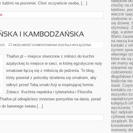
nawyków oka
z ludźmi na poziomie. Choć oczywiście osoba, […]
choćby na c
telefonu, po
wieczór spę
NA
siedzenie w 
się dziwne, 
stymulacji.
ulgę, a pote
ŃSKA I KAMBODŻAŃSKA
Warto zauważ
na naszą kon
KUCHNIA
kontakt z in
2025
MOŻLIWOŚĆ KOMENTOWANIA
ZOSTAŁA WYŁĄCZONA
LAOTAŃSKA
życiem spraw
I
własnego ry
KAMBODŻAŃSKA
Thaifun.pl – miejsce stworzone z miłości do kuchni
które nie są
nie mamy wp
azjatyckiej to miejsce w sieci, w której egzotyczne nuty
starannie w
smakowe łączą się z miłością do jedzenia. To blog,
codzienności
długofalowo
który powstał z potrzeby dzielenia się smakiem, aby
bodźców nie
odkryć przed Tobą smaki Azji w inspirującej formie.
świat. Częs
kontaktu ze 
Zobacz: Kuchnia nepalska i tybetańska i Filozofia
wszystko tr
największym
 Thaifun.pl odnajdziesz mnóstwo pomysłów na dania, porad
kolejnych in
ę do barwnego świata […]
wyciszenia.
być radykaln
cyfrowej rew
urządzeń. Ba
konsekwentn
momenty dnia