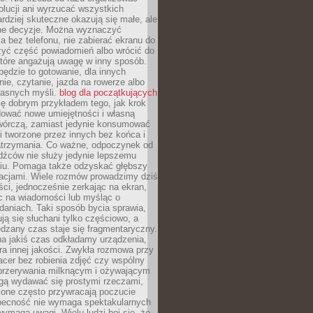
olucji ani wyrzucać wszystkich
rdziej skuteczne okazują się małe, ale
e decyzje. Można wyznaczyć
 bez telefonu, nie zabierać ekranu do
zyć część powiadomień albo wrócić do
które angażują uwagę w inny sposób.
będzie to gotowanie, dla innych
ie, czytanie, jazda na rowerze albo
łasnych myśli.
blog dla początkujących
ę dobrym przykładem tego, jak krok
dować nowe umiejętności i własną
twórczą, zamiast jedynie konsumować
i tworzone przez innych bez końca i
zatrzymania. Co ważne, odpoczynek od
dźców nie służy jedynie lepszemu
u. Pomaga także odzyskać głębszy
lacjami. Wiele rozmów prowadzimy dziś
ci, jednocześnie zerkając na ekran,
c na wiadomości lub myśląc o
daniach. Taki sposób bycia sprawia,
ują się słuchani tylko częściowo, a
dzany czas staje się fragmentaryczny.
na jakiś czas odkładamy urządzenia,
era innej jakości. Zwykła rozmowa przy
acer bez robienia zdjęć czy wspólny
 przerywania milknącym i ożywającym
ą wydawać się prostymi rzeczami,
 one często przywracają poczucie
Obecność nie wymaga spektakularnych
wymaga uwagi. Wielu ludzi boi się, że