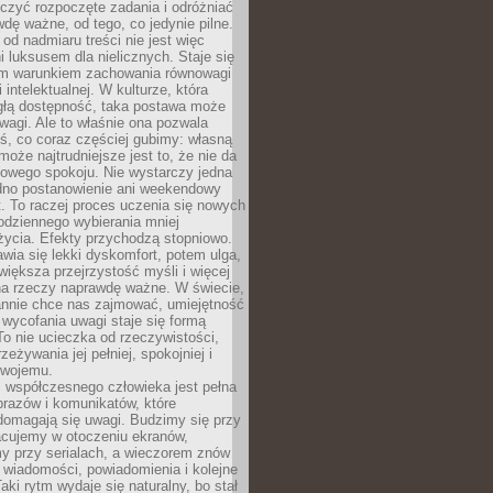
czyć rozpoczęte zadania i odróżniać
wdę ważne, od tego, co jedynie pilne.
d nadmiaru treści nie jest więc
 luksusem dla nielicznych. Staje się
m warunkiem zachowania równowagi
 intelektualnej. W kulturze, która
ągłą dostępność, taka postawa może
agi. Ale to właśnie ona pozwala
ś, co coraz częściej gubimy: własną
oże najtrudniejsze jest to, że nie da
towego spokoju. Nie wystarczy jedna
edno postanowienie ani weekendowy
. To raczej proces uczenia się nowych
odziennego wybierania mniej
życia. Efekty przychodzą stopniowo.
awia się lekki dyskomfort, potem ulga,
iększa przejrzystość myśli i więcej
na rzeczy naprawdę ważne. W świecie,
annie chce nas zajmować, umiejętność
wycofania uwagi staje się formą
 To nie ucieczka od rzeczywistości,
zeżywania jej pełniej, spokojniej i
swojemu.
 współczesnego człowieka jest pełna
razów i komunikatów, które
domagają się uwagi. Budzimy się przy
racujemy w otoczeniu ekranów,
 przy serialach, a wieczorem znów
wiadomości, powiadomienia i kolejne
aki rytm wydaje się naturalny, bo stał