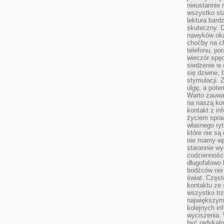
nieustannie 
wszystko sta
lektura bard
skuteczny. D
nawyków oka
choćby na c
telefonu, po
wieczór spę
siedzenie w 
się dziwne, 
stymulacji.
ulgę, a pote
Warto zauważ
na naszą kon
kontakt z in
życiem spraw
własnego ry
które nie są
nie mamy wp
starannie w
codzienności
długofalowo
bodźców nie
świat. Częs
kontaktu ze 
wszystko tr
największym
kolejnych in
wyciszenia.
być radykaln