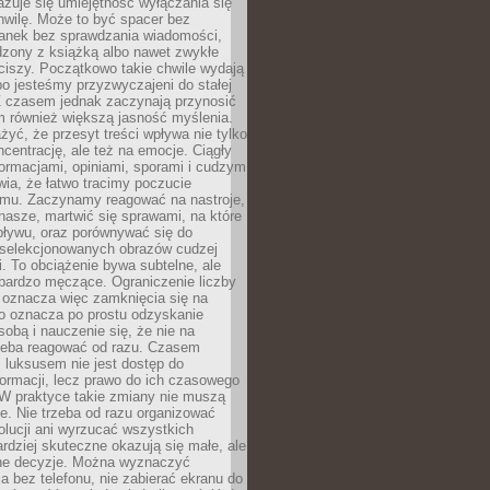
zuje się umiejętność wyłączania się
hwilę. Może to być spacer bez
ranek bez sprawdzania wiadomości,
dzony z książką albo nawet zwykłe
ciszy. Początkowo takie chwile wydają
bo jesteśmy przyzwyczajeni do stałej
 Z czasem jednak zaczynają przynosić
m również większą jasność myślenia.
yć, że przesyt treści wpływa nie tylko
centrację, ale też na emocje. Ciągły
formacjami, opiniami, sporami i cudzym
ia, że łatwo tracimy poczucie
tmu. Zaczynamy reagować na nastroje,
 nasze, martwić się sprawami, na które
ływu, oraz porównywać się do
yselekcjonowanych obrazów cudzej
. To obciążenie bywa subtelne, ale
 bardzo męczące. Ograniczenie liczby
 oznacza więc zamknięcia się na
to oznacza po prostu odzyskanie
sobą i nauczenie się, że nie na
zeba reagować od razu. Czasem
 luksusem nie jest dostęp do
formacji, lecz prawo do ich czasowego
 W praktyce takie zmiany nie muszą
e. Nie trzeba od razu organizować
olucji ani wyrzucać wszystkich
rdziej skuteczne okazują się małe, ale
e decyzje. Można wyznaczyć
 bez telefonu, nie zabierać ekranu do