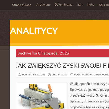
Archiwum
Dziennikarze
Irak
Koks
Strona główna
Spis Tr
ANALITYCY
Archive for 8 listopada, 2025
JAK ZWIĘKSZYĆ ZYSKI SWOJEJ F
POSTED BY ADMIN
LIS - 8 - 2025
MOŻLIWOŚĆ KOMENTOWAN
W jaki sposób powiększyć z
Sprawdź, co jeszcze przygo
przeczytać więcej 3. Kliknij
Sprawdź, co jeszcze przyg
propozycje Nasze czasy są 