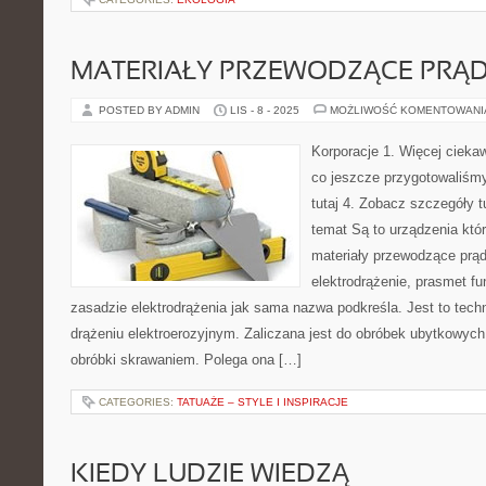
MATERIAŁY PRZEWODZĄCE PRĄ
POSTED BY ADMIN
LIS - 8 - 2025
MOŻLIWOŚĆ KOMENTOWAN
Korporacje 1. Więcej ciekaw
co jeszcze przygotowaliśmy
tutaj 4. Zobacz szczegóły tu
temat Są to urządzenia któ
materiały przewodzące prąd
elektrodrążenie, prasmet f
zasadzie elektrodrążenia jak sama nazwa podkreśla. Jest to tech
drążeniu elektroerozyjnym. Zaliczana jest do obróbek ubytkowyc
obróbki skrawaniem. Polega ona […]
CATEGORIES:
TATUAŻE – STYLE I INSPIRACJE
KIEDY LUDZIE WIEDZĄ…