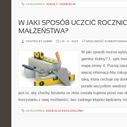
CATEGORIES:
SZKOŁY I EDUKACJA
W JAKI SPOSÓB UCZCIĆ ROCZN
MAŁŻEŃSTWA?
POSTED BY ADMIN
LIS - 8 - 2025
MOŻLIWOŚĆ KOMENTOWAN
W jaki sposób można wybr
garnitur ślubny? 1. spis tre
mapa strony 4. Poznaj nas
więcej informacji Aby zakupi
taką, która cechuje się do
przede wszystkim wiedzieć
jest to, aby choćby biżuteria ze złota została kupiona przez nas d
korzystaniu z owej możliwości, bez żadnego kłopotu będziemy mi
CATEGORIES:
EDUKACJA EKOLOGICZNA