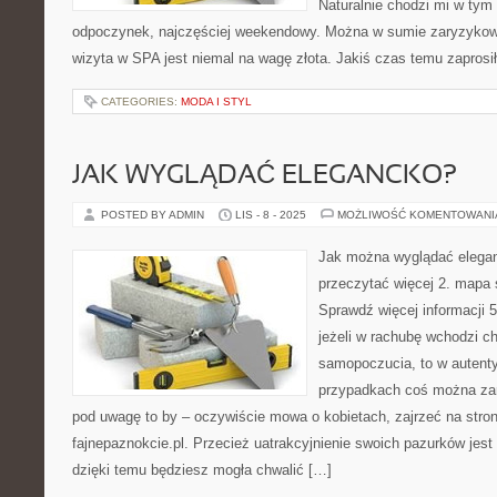
Naturalnie chodzi mi w tym
odpoczynek, najczęściej weekendowy. Można w sumie zaryzykowa
wizyta w SPA jest niemal na wagę złota. Jakiś czas temu zapros
CATEGORIES:
MODA I STYL
JAK WYGLĄDAĆ ELEGANCKO?
POSTED BY ADMIN
LIS - 8 - 2025
MOŻLIWOŚĆ KOMENTOWAN
Jak można wyglądać eleganc
przeczytać więcej 2. mapa 
Sprawdź więcej informacji 5
jeżeli w rachubę wchodzi 
samopoczucia, to w autent
przypadkach coś można za
pod uwagę to by – oczywiście mowa o kobietach, zajrzeć na stron
fajnepaznokcie.pl. Przecież uatrakcyjnienie swoich pazurków je
dzięki temu będziesz mogła chwalić […]