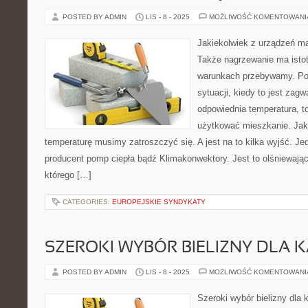
POSTED BY ADMIN
LIS - 8 - 2025
MOŻLIWOŚĆ KOMENTOWAN
Jakiekolwiek z urządzeń ma
Także nagrzewanie ma istot
warunkach przebywamy. Po
sytuacji, kiedy to jest za
odpowiednia temperatura, 
użytkować mieszkanie. Jak
temperaturę musimy zatroszczyć się. A jest na to kilka wyjść. Jed
producent pomp ciepła bądź Klimakonwektory. Jest to olśniewają
którego […]
CATEGORIES:
EUROPEJSKIE SYNDYKATY
SZEROKI WYBÓR BIELIZNY DLA 
POSTED BY ADMIN
LIS - 8 - 2025
MOŻLIWOŚĆ KOMENTOWAN
Szeroki wybór bielizny dl