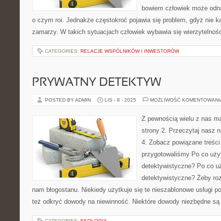
bowiem człowiek może odn
o czym roi. Jednakże częstokroć pojawia się problem, gdyż nie k
zamarzy. W takich sytuacjach człowiek wybawia się wierzytelnośc
CATEGORIES:
RELACJE WSPÓLNIKÓW I INWESTORÓW
PRYWATNY DETEKTYW
POSTED BY ADMIN
LIS - 8 - 2025
MOŻLIWOŚĆ KOMENTOWAN
Z pewnością wielu z nas ma
strony 2. Przeczytaj nasz n
4. Zobacz powiązane treści
przygotowaliśmy Po co użyt
detektywistyczne? Po co uż
detektywistyczne? Żeby roz
nam błogostanu. Niekiedy użytkuje się te nieszablonowe usługi p
też odkryć dowody na niewinność. Niektóre dowody niezbędne są
CATEGORIES:
EKOLOGIA