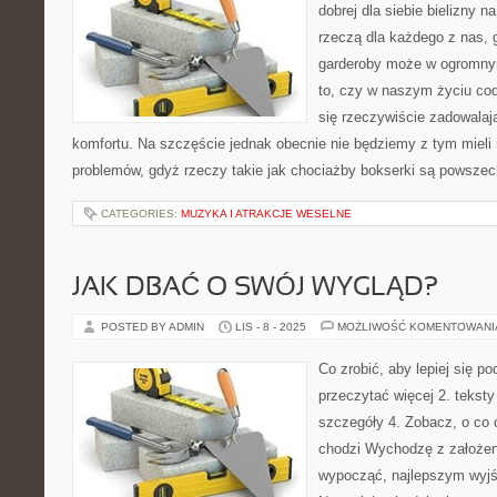
dobrej dla siebie bielizny n
rzeczą dla każdego z nas, 
garderoby może w ogromny
to, czy w naszym życiu co
się rzeczywiście zadowal
komfortu. Na szczęście jednak obecnie nie będziemy z tym mieli
problemów, gdyż rzeczy takie jak chociażby bokserki są powsze
CATEGORIES:
MUZYKA I ATRAKCJE WESELNE
JAK DBAĆ O SWÓJ WYGLĄD?
POSTED BY ADMIN
LIS - 8 - 2025
MOŻLIWOŚĆ KOMENTOWAN
Co zrobić, aby lepiej się po
przeczytać więcej 2. teksty
szczegóły 4. Zobacz, o co 
chodzi Wychodzę z założen
wypocząć, najlepszym wyjś