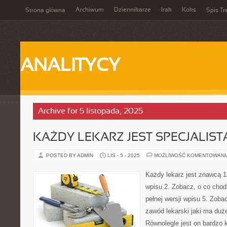
Archiwum
Dziennikarze
Irak
Koks
Strona główna
Spis Tr
ANALITYCY
Archive for 5 listopada, 2025
KAŻDY LEKARZ JEST SPECJALIST
POSTED BY ADMIN
LIS - 5 - 2025
MOŻLIWOŚĆ KOMENTOWAN
Każdy lekarz jest znawcą 1.
wpisu 2. Zobacz, o co chodz
pełnej wersji wpisu 5. Zoba
zawód lekarski jaki ma duż
Równolegle jest on bardzo 