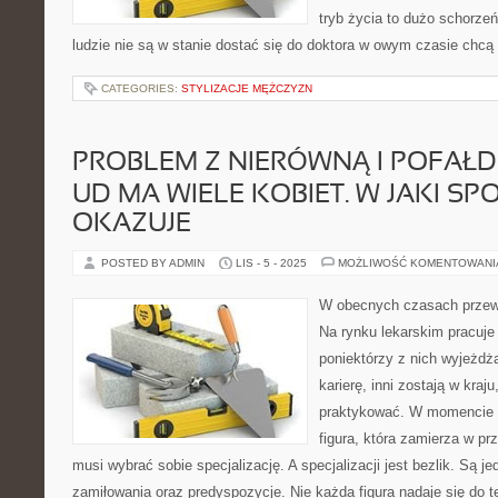
tryb życia to dużo schorzeń
ludzie nie są w stanie dostać się do doktora w owym czasie chcą 
CATEGORIES:
STYLIZACJE MĘŻCZYZN
PROBLEM Z NIERÓWNĄ I POFAŁ
UD MA WIELE KOBIET. W JAKI SP
OKAZUJE
POSTED BY ADMIN
LIS - 5 - 2025
MOŻLIWOŚĆ KOMENTOWAN
W obecnych czasach przew
Na rynku lekarskim pracuje
poniektórzy z nich wyjeżdża
karierę, inni zostają w kraju
praktykować. W momencie 
figura, która zamierza w pr
musi wybrać sobie specjalizację. A specjalizacji jest bezlik. Są
zamiłowania oraz predyspozycje. Nie każda figura nadaje się do t